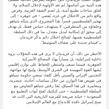
هذه البنية من أساسها. لم تعد الأولوية لإحلال السلام، ولا
لخلق مناخات تطبيع آمنة، بل لضم الضفة الغربية، وفرض
واقع دائم من الاحتلال في غزة، يُفضي – في جوهره – إلى
تهجير الفلسطينيين قسراً. هذا المشروع، الذي يتبنّاه نتنياهو
وحلفاؤه من المتطرفين، لا يستهدف حماس فقط، بل يهدف
إلى سحق أي إمكانية لبديل معتدل، بما في ذلك السلطة
الفلسطينية نفسها، لصالح احتلال دائم يذكّر فريدمان
بـ”فيتنام جديدة على ضفاف المتوسط”.
الأخطر من ذلك، أن فريدمان لا يرى في هذه التحوّلات نزوة
داخلية إسرائيلية، بل مساراً يهدّد المصالح الأميركية
الجوهرية. فبينما تسعى واشنطن للحفاظ على توازن إقليمي
يُبقيها القوة المهيمنة في الشرق الأوسط، ويُتيح لها مواجهة
التحديين الإيراني والصيني بأقل كلفة، تمضي حكومة نتنياهو
في تقويض هذا التوازن من خلال سياسات أحادية، عنصرية،
ومغامِرة. في هذا السياق، يُعدّ رفض نتنياهو التفاوض مع
السلطة الفلسطينية – حتى كتكتيك لفتح أبواب التطبيع مع
السعودية – خيانة صريحة للفرصة التاريخية التي كانت قد
تمنح إسرائيل نافذة للاندماج مع العالم الإسلامي.