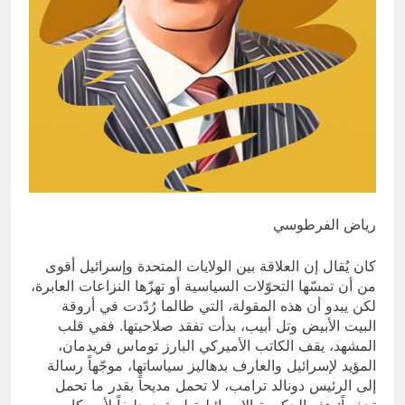
15 ساعة Ago
إقليم كردستان إلى أين؟ الطريق إلى
سقوط الحكومات… يبدأ من خلف أبوابها
المغلقة
20 ساعة Ago
رياض الفرطوسي
كان يُقال إن العلاقة بين الولايات المتحدة وإسرائيل أقوى
من أن تمسّها التحوّلات السياسية أو تهزّها النزاعات العابرة،
لكن يبدو أن هذه المقولة، التي طالما رُدّدت في أروقة
البيت الأبيض وتل أبيب، بدأت تفقد صلاحيتها. ففي قلب
المشهد، يقف الكاتب الأميركي البارز توماس فريدمان،
المؤيد لإسرائيل والعارف بدهاليز سياساتها، موجّهاً رسالة
إلى الرئيس دونالد ترامب، لا تحمل مديحاً بقدر ما تحمل
تحذيراً: هذه الحكومة الإسرائيلية لم تعد حليفاً لأميركا.