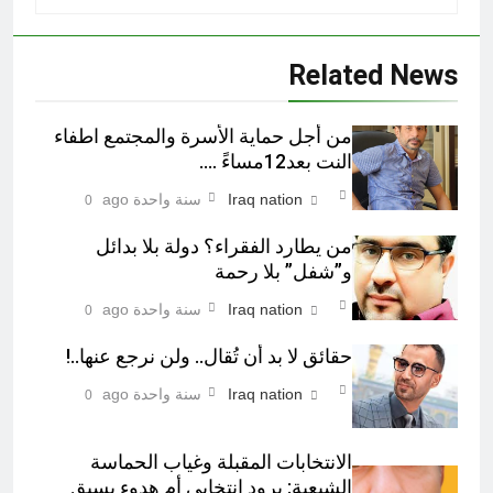
Related News
من أجل حماية الأسرة والمجتمع اطفاء
النت بعد12مساءً ….
Iraq nation
سنة واحدة ago
0
من يطارد الفقراء؟ دولة بلا بدائل
و”شفل” بلا رحمة
Iraq nation
سنة واحدة ago
0
حقائق لا بد أن تُقال.. ولن نرجع عنها..!
Iraq nation
سنة واحدة ago
0
الانتخابات المقبلة وغياب الحماسة
الشيعية: برود انتخابي أم هدوء يسبق