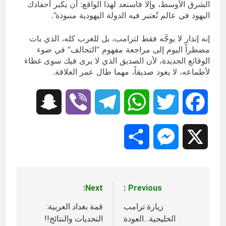
الشرق الأوسط، وإلا فاستعد لهذا الواقع: أن يكبر أحفادك
اليهود في عالم تُعتبر فيه الدولة اليهودية منبوذة”.
إنه إنذار لا يوجَّه فقط لترامب، بل للغرب كله، الذي بات
مضطراً اليوم إلى مراجعة مفهوم “التحالف” في ضوء
الوقائع الجديدة، لأن الصديق الذي لا يرى فيك سوى غطاء
لأطماعه، لا يعود صديقاً، مهما طال عمر العلاقة.
Snapchat
Viber
Telegram
WhatsApp
Twitter
Facebook
Share
Messenger
X
Next:
Previous:
تصفّح
المقالات
زيارة ترامب
قمة بغداد العربية:
الخليجية…العودة
التحديات والنتائج!!