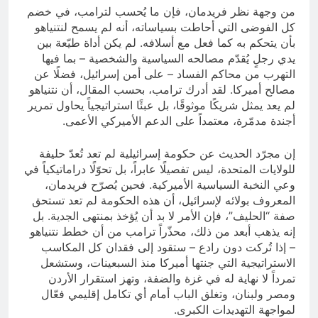
من وجهة نظر فريدمان، فإن ما يُحسب لترامب، في خضم
كل الفوضى التي أحاطت بسياساته، أنه لم يسمح لنتنياهو
بأن يتحكم به كما فعل مع أسلافه. لم يكن أداة طيّعة بين
يدي رجلٍ يُقدّم مصالحه السياسية والشخصية – بما فيها
التهرب من محاكم الفساد – على أمن إسرائيل، فضلًا عن
مصالح أميركا. لقد أدرك ترامب، بحسب المقال، أن نتنياهو
لم يعد يمثل شريكًا موثوقًا، بل عبئًا استراتيجياً يحاول تمرير
أجندة مدمّرة، معتمداً على الدعم الأميركي الأعمى.
إن مجرّد الحديث عن حكومة إسرائيلية لم تعد تُعدّ حليفة
للولايات المتحدة، ليس تفصيلًا عابراً، بل تحوّلًا دراماتيكياً في
وعي النخبة السياسية الأميركية. فحين يُصرّح فريدمان،
المعروف بولائه لإسرائيل، أن هذه الحكومة لم تعد تستحق
صفة “الحليف”، فإن الأمر لا بد أن يُؤخذ بمنتهى الجدية. بل
إنه يذهب أبعد من ذلك، محذّراً ترامب من أن خطط نتنياهو
– إذا تُركت دون رادع – ستقود إلى فقدان كل المكاسب
الاستراتيجية التي جنتها أميركا منذ السبعينات، وستشعل
تمرداً لا نهاية له في غزة والضفة، وتهز استقرار الأردن
ومصر ولبنان، وتغلق الباب أمام أي تكامل إقليمي فعّال
لمواجهة التهديدات الكبرى.