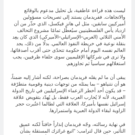
ليست هذه قراءة عاطفية، بل تحليل مدعوم بالوقائع
والاتجاهات. ففريدمان يستند إلى تصريحات مسؤولين
أميركيين سابقين، مثل لي هانز فيكسل، الذي حذّر من أن
ازدياد يأس الفلسطينيين سيُعطّل تمامًا مشروع التحالف
الأمني الثلاثي (العربي–الإسرائيلي–الأميركي) الذي كان يعِد
بنقلة نوعية في خريطة النفوذ العالمي. بدلًا من ذلك، يجد
العالم نفسه اليوم أمام حكومة تتحدّى حتى أقرب أصدقائها،
ولا ترى في شركائها الإقليميين سوى حلفاء ظرفيين، يجب
استغلالهم سياسياً ثم تجاوزهم.
يبقى أن ما لم يقله فريدمان بصراحة، لكنه أشار إليه ضمناً،
هو أن نتنياهو – بما يمثله من توجهات دينية وقومية متطرّفة
– قد يكون أحد أخطر الزعماء الإسرائيليين في تاريخ الدولة
العبرية، لأنه لا يُحارب العرب فقط، بل يُهدّد بتقويض علاقة
إسرائيل نفسها بأميركا، العلاقة التي لطالما اعتُبرت حجر
الزاوية لبقاء الدولة العبرية واستمرارها.
في نهاية رسالته، وجّه فريدمان إنذاراً خافتاً لكنه عميق
التأثير، حين قال لترامب: “اتبع غرائزك المستقلة بشأن