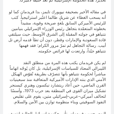
في مقاله الأخير بصحيفة نيويورك تايمز، بدا فريدمان كما لو
أنه يسحب الغطاء عن شريكٍ طالما اعتُبر استراتيجياً. كتب
للرئيس الأميركي السابق بلغةٍ صريحة وقوية، مشيداً
بخطوته المتعمّدة بتجاهل رئيس الوزراء الإسرائيلي بنيامين
نتنياهو في جولته المقبلة إلى الشرق الأوسط، حيث سيلتقي
قادة السعودية والإمارات وقطر، دون أن تطأ قدمه أرض تل
أبيب. رسالة التجاهل لم تمرّ مرور الكرام؛ فقد فهمها
نتنياهو جيّداً، وارتعدت لها فرائص حكومته.
لم يكن فريدمان يكتب هذه المرة من منطلق النقد
الليبرالي المعتاد للسياسات الإسرائيلية، بل كان يُوجّه اتهاماً
مباشراً لحكومة نتنياهو بأنها تتصرّف بطريقة تُقوّض الهيكل
الأمني الذي بنته الإدارات الأميركية المتعاقبة منذ سبعينيات
القرن الماضي، حين أعاد ريتشارد نيكسون وهنري كيسنجر
تشكيل ميزان القوى في المنطقة بعد حرب 1973، وأسسّا
لتحالف أميركي–عربي–إسرائيلي متين، يقوم على تقليص
النفوذ السوفيتي وبناء منظومة توازن بين الأمن والسلام.
اليوم، حسب فريدمان، تأتي حكومة إسرائيل الحالية لتنسف