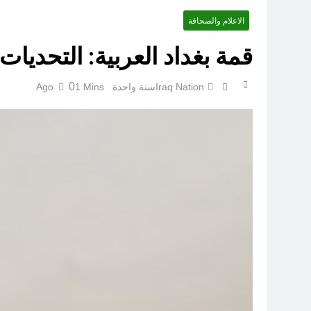
الاعلام والصحافة
أوصله
قمة بغداد العربية: التحديات 
0
Iraq Nation
سنة واحدة Ago
1 Mins
اتفاقي
الكاتبان باقر الزبيدي ورياض سعد يحذران من الجولاني (ح 5) (لو تغفلون عن أسلحتكم وأمتعتكم فيميلون عليكم ميلة واحدة)