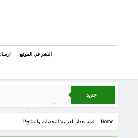
Ski
t
conten
النشر في الموقع
ارسال
جديد
الكاتبان باقر الزبيدي ورياض سعد يحذران من الجولاني (ح 4) (وليأخذوا حذرهم وأسلحتهم ود الذين كفروا لو تغفلون عن أسلحتكم وأمتعتكم)
Home
قمة بغداد العربية: التحديات والنتائج!!
سَأُنَبِّئُكَ بِتَأْوِيلِ مَا لَمْ تَسْتَطِعْ فهمه في “اتفاقية مكة” شرطي الناتو الخليجي النووي الجديد لتحجيم دور إيران وفصائلها الولائية وحتى إسرائيل؟