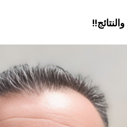
م للانتصار وسيوصلهم للانهيار
اشهر لوحة عالمية لل
والنتائج!!
7 ساعات Ago
ال
ة مكة للدفاع المشترك: الخفايا النووية والتكنولوجية غير المعلنة… ن
خطب صلاة الجمعة (ح 26) (مفهوم أسماء الله الحسنى)