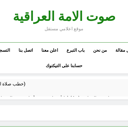
صوت الامة العراقية
موقع اعلامي مستقل
 مقالة
من نحن
باب التبرع
اعلن معنا
اتصل بنا
التسج
حسابنا على التيكتوك
خطب صلاة الجمعة (ح 22) (تمييز وخلافة بني البشر)
مقترح داعية الميدان للتعريف بتعاليم وأحكام الشرائع والأديان