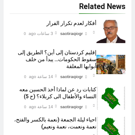
Related News
أفكار لعدم تكرار الفرار
saotiraqiogr
3 ساعات ago
0
إقليم كردستان إلى أين؟ الطريق إلى
سقوط الحكومات… يبدأ من خلف
أبوابها المغلقة
saotiraqiogr
14 ساعة ago
0
كتابات رد عن لماذا أخذ الحسين معه
النساء والأطفال الى كربلاء؟ (ح 5)
saotiraqiogr
14 ساعة ago
0
احياء ليلة الجمعة (نعمة بالكسر والفتح،
نعمة ونعمت، نعمة ونعيم)