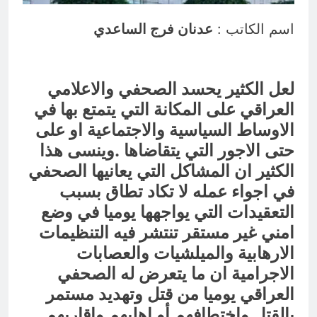
العراق له!
20 ساعة Ago
شعراء العراق الذين بقيت قبورهم في
اسم الكاتب :
عدنان فرج الساعدي
المنافي.. ووصايا لم تُنفذ
20 ساعة Ago
لعل الكثير يحسد الصحفي والاعلامي
العراقي على المكانة التي يتمتع بها في
الاوساط السياسية والاجتماعية او على
حتى الاجور التي يتقاضاها .وينسى هذا
الكثير ان المشاكل التي يعانيها الصحفي
في اجواء عمله لا تكاد تطاق بسبب
التعقيدات التي يواجهها يوميا في وضع
امني غير مستقر تنتشر فيه التنظيمات
الارهابية والميلشيات والعصابات
الاجرامية ان ما يتعرض له الصحفي
العراقي يوميا من قتل وتهديد مستمر
بالقتل واختطافهم أو اهليهم واقاربهم