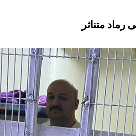
استقرار استلام الرواتب وسُلَّم ا
 رماد متناثر
صيف العراق وبغداد… المعتدل بين السخري
المخطط البياني لل
البرنامج الكيميائي الإيراني وحلبجة: الجدل حول ال
قراءة تحليليّة في الأبع