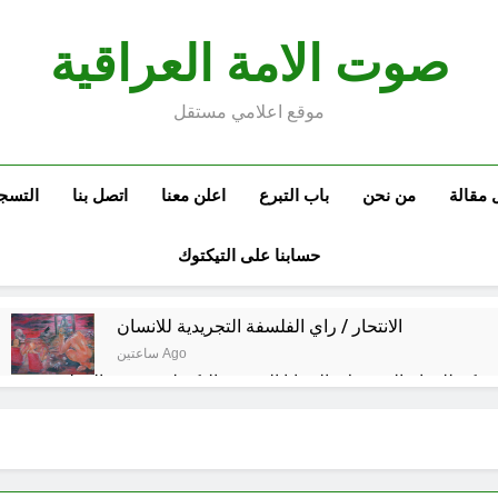
صوت الامة العراقية
موقع اعلامي مستقل
 مقالة
من نحن
باب التبرع
اعلن معنا
اتصل بنا
التسج
حسابنا على التيكتوك
الانتحار / راي الفلسفة التجريدية للانسان
ساعتين Ago
ة مكة للدفاع المشترك: الخفايا النووية والتكنولوجية غير المعلنة… ن
خطب صلاة الجمعة (ح 26) (مفهوم أسماء الله الحسنى)