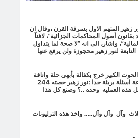
 زهير المتهم الاول بسرقة القرن ،وقال ان
 بقانون أصول المحاكمات الجزائية”، لافتاً
مالية”، واشار، الى انه “لا صحة لما يتداول
لتابعة لنور زهير محجوزة ولن يرفع عنها
الحوت الكبير خرج بكفالة بأبهى حلة واناقة
وشياكة ، وكأنة راجع من اقامة ” تسع” نجوم .. انا العبد الفقير والمواطن البسيط اريد استفسر بمجموعة اسئلة بريئة جدا :نور زهير حصته 244
ريمة ، معقوله نور دبر كل هذه العمليه وحده ..؟ وصنع كل هذا
ث وآل وآل وآل….. واخذ هذه الترليونات
هير .