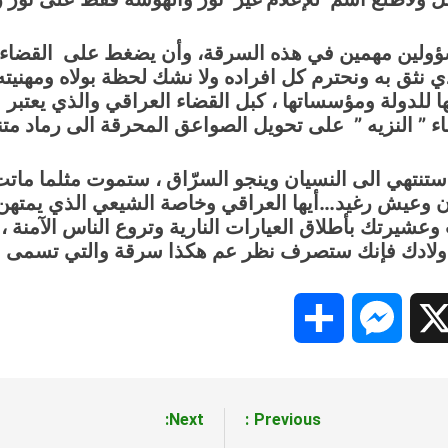
لين مهمين في هذه السرقة، وأن يضغط على القضاء 
لذي نثق به ونحترم كل افراده ولا نشك لحظة بولاه ومه
 للدولة ومؤسساتها ، كبل القضاء العراقي والذي يعتبر م
ء ” النزيه ” على تحويل الصواعق المحرقة الى رماد متنا
تنتهي الى النسيان وينجو السرّاق ، ستموت مثلما ماتت
وعيش رغيد…أيها العراقي وخاصة الشيعي الذي يمتهن ا
 وعشيرتك بأطلاق العيارات النارية وتروع الناس الآمنة 
ولادك فإنك ستصرف نظر عم هكذا سرقة والتي تسمى ب
Share
Messenger
Snapc
X
Next:
Previous: