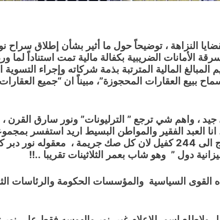
ا النزاهة ، توضيحاً حول ما أثير بشأن إطلاق سراح نور
ة الأمانات الضريبية بكفالة مالية تمت استناداً لما ورد
المبالغ المالية المترتبة بذمة شركاته وإجراء التسوية ال
 ببيع العقارات المحجوزة”، مبيناً ان “جميع العقارات ا
وني جيد ، واهم شي ترجع ” الترليونات” ونور سارق القرن ، 
صك مزور من الاموال المتهم بها ، وبذلك يحتاج الى 244 كفيل لان كل صك ج
نية دول ” وهو شاب بعمر الثلاثينات تقريبا ..!!
لقوى السياسية والمؤسسات الحكومة والرئاسات الثلا
ل ولاطلع اسم للإعلام غير نور والهوسه فقط على نور ز