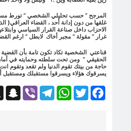
المرجح ” حسب تحليلي الشخصي ” تورط مسؤو
غلقها من دون إدانة أحد ، القضاء العراقي( ا
الاحزاب داخل صناعة القرار السياسي وابتلاعها
غرار ” مقولة ” مجبر أخاك لابطل ” ارغم القضا
قناعتي الشخصية تكاد تكون تامة بأن القضية س
الحقيقي ” ومن تحت سلطته وحمايته في أمان 
حاجة من بيتك تقوم الدنيا ولم تقعد وتقوم انت
يسرقوك هؤلاء ويسرقوا مستقبلك ومستقبل أ
hat
Viber
Telegram
WhatsApp
Twitter
Facebook
تصفّح