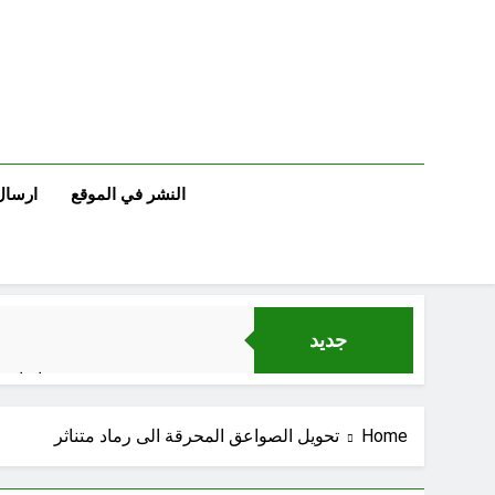
Ski
t
conten
النشر في الموقع
ارسال
جديد
اتفاقي
Home
تحويل الصواعق المحرقة الى رماد متناثر
الكاتبان باقر الزبيدي ورياض سعد يحذران من الجولاني (ح 5) (لو تغفلون عن أسلحتكم وأمتعتكم فيميلون عليكم ميلة واحدة)