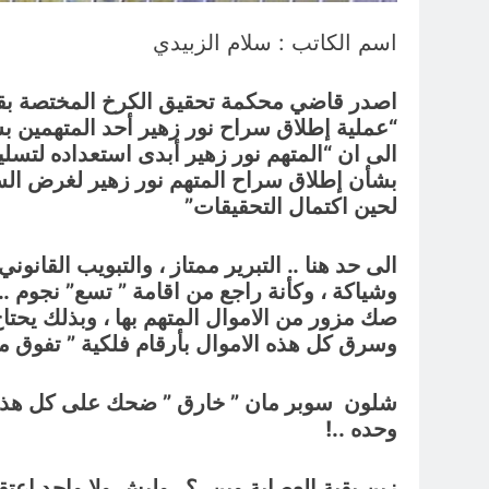
اسم الكاتب : سلام الزبيدي
اصدر قاضي محكمة تحقيق الكرخ المختصة بقضاي
“عملية إطلاق سراح نور زهير أحد المتهمين بسرق
الى ان “المتهم نور زهير أبدى استعداده لتسليم 
بشأن إطلاق سراح المتهم نور زهير لغرض السماح
لحين اكتمال التحقيقات”
الى حد هنا .. التبرير ممتاز ، والتبويب القان
وسرق كل هذه الاموال بأرقام فلكية ” تفوق ميزا
شلون سوبر مان ” خارق ” ضحك على كل هذه ا
وحده ..!
زين بقية العصابة وين .؟ وليش ولا واحد اعتق