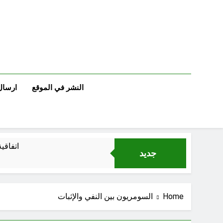
Ski
t
conten
النشر في الموقع
ارسال
اتفاقي
جديد
الكاتبان باقر الزبيدي ورياض سعد يحذران من الجولاني (ح 5) (لو تغفلون عن أسلحتكم وأمتعتكم فيميلون عليكم ميلة واحدة)
Home
السومريون بين النفي والإثبات