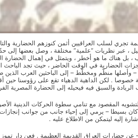
 تجري لسلب العراقيين أثمن كنوزهم الحضارية والتار
ل ، عبر نظريات “علمية” مختلفة ، وصل بعضها إلى حدّ
، بل هناك ما هو أخطر ، ويتمثل في إهمال الحضارة ا
منجزات الحضارية في الوقت الحاضر ، حيث تجد الباح
 – وأصلها منظّم ومخطّط – إلى الباحثين العرب الذين
 خصوصا . لكن الداهية الدهياء تقع على رؤوسنا حين أق
الريادة والسبق فيه فيحيله إلى الحضارة المصرية الفرع
لتشويه المقصود مع تنامي سطوة الحركات الدينية الأصو
 كان بسيطا – يرمي إلى إحياء جانب من جوانب إنجازات 
شارة إليه ليتمكن من الاطلاع عليه .
– عن حضارات العراق القديمة العظيمة . فعن دار تمو