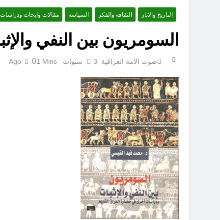
التاريخ والاثار
الثقافة والفكر
السياسة
مقالات وابحاث ودراسات
السومريون بين النفي والإثب
0
صوت الامة العراقية
3 سنوات Ago
1 Mins
قراءة تحليليّة في الأبعاد القانو