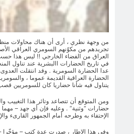
من وجهة نظري ، أرى أن هناك محاولات منظمة
تجريدهم من مكوّنهم السومري العراقي الأصي
العراق من الفضاء الخارجي !! ليس هذا حسب 
في تاريخ الحضارات االبشرية عند تناول ال
عدا الحضارة السومرية . وقد انتقلت العدوى
الحضارة العراقية القديمة عموما ، والسومرية
يتناول فيه شأنا حضاريا كان للسومريين قصب 
ومن المتوقع أن تتصاعد وتائر هذا التغييب وا
حضارات “وثنية” . وعليه فإن أي جهد – مهما
الإحتفاء به وطرحه أمام الجمهور القارىء والإ
وفي هذا الإطار ، صدرت عدة كتب – مؤخّرا 