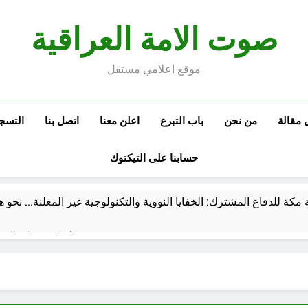
صوت الامة العراقية
موقع اعلامي مستقل
 مقالة
من نحن
باب التبرع
اعلن معنا
اتصل بنا
التسج
حسابنا على التيكتوك
ة مكة للدفاع المشترك: الخفايا النووية والتكنولوجية غير المعلنة… ن
خطب صلاة الجمعة (ح 26) (مفهوم أسماء الله الحسنى)
استقرار استلام الرواتب وسُلَّم ا