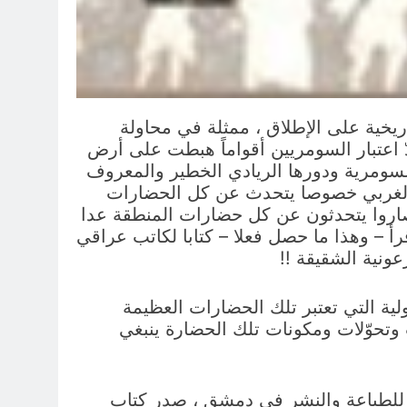
يخية على الإطلاق ، ممثلة في محاولة
 اعتبار السومريين أقواماً هبطت على أرض
لسومرية ودورها الريادي الخطير والمعروف
ث الغربي خصوصا يتحدث عن كل الحضارات
 صاروا يتحدثون عن كل حضارات المنطقة عدا
رأ – وهذا ما حصل فعلا – كتابا لكاتب عراقي
ونية الشقيقة !!
لية التي تعتبر تلك الحضارات العظيمة
وتحوّلات ومكونات تلك الحضارة ينبغي
ز للطباعة والنشر في دمشق ، صدر كتاب