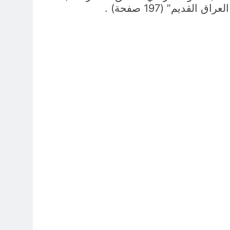
يم” (197 صفحة) .