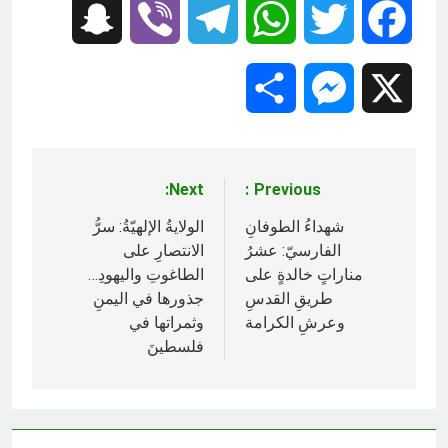
Snapchat
Viber
Telegram
WhatsApp
Twitter
Facebook
Share
Messenger
X
Next:
Previous:
تصفّح
المقالات
شهداءُ الطوفانِ
الولايةُ الإلهيّةُ: سرُّ
الفارسيّ: عشرُ
الانتصارِ على
مناراتٍ خالدةٍ على
الطاغوتِ واليهودِ…
طريقِ القدسِ
جذورها في اليمنِ
وعرشِ الكرامة
وثمراتها في
فلسطينَ