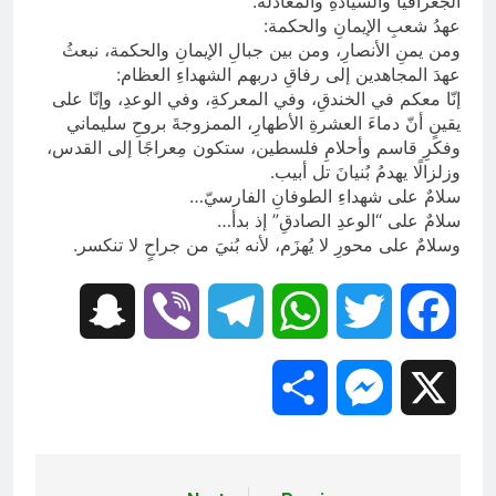
الجغرافيا والسيادةِ والمعادلة.
عهدُ شعبِ الإيمانِ والحكمة:
ومن يمنِ الأنصارِ، ومن بين جبالِ الإيمانِ والحكمة، نبعثُ
عهدَ المجاهدين إلى رفاقِ دربهم الشهداءِ العظام:
إنّا معكم في الخندقِ، وفي المعركةِ، وفي الوعدِ، وإنّا على
يقينٍ أنّ دماءَ العشرةِ الأطهارِ، الممزوجةَ بروحِ سليماني
وفكرِ قاسم وأحلامِ فلسطين، ستكون مِعراجًا إلى القدس،
وزلزالًا يهدمُ بُنيانَ تل أبيب.
سلامٌ على شهداءِ الطوفانِ الفارسيّ…
سلامٌ على “الوعدِ الصادقِ” إذ بدأ…
وسلامٌ على محورِ لا يُهزَم، لأنه بُنيَ من جراحٍ لا تنكسر.
Snapchat
Viber
Telegram
WhatsApp
Twitter
Facebook
Share
Messenger
X