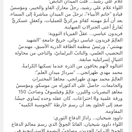
غلام علي رشيد… قلبُ الميدانِ النابض:
اللواء غلام علي رشيد، رجلُ معاركِ الفاو والخيبر، ومؤسسُ
قيادةِ “خاتم الأنبياء”، ترجلَ من الميدانِ مباشرةً إلى السماء،
بعد أن أتمّ مهمته كقائدٍ مركزيٍّ للعمليات، وكعقلٍ عسكريٍّ
يُقارعُ أعتى الجنرالاتِ الصهاينة.
فريدون عباسي… عقلُ الفيزياءِ النووية:
العالِمُ فريدون عباسي دوائي، خريجُ جامعةِ “الشهيد
بهشتي”، ورئيسُ منظمة الطاقة الذرية الأسبق، مهندسُ
التخصيبِ العلمي، والنائبُ البرلمانيّ، والناجي من محاولة
اغتيالٍ إسرائيلية سابقة.
اغتالوه لأنهم يخافون من الذرة عندما تسكنها الكرامةُ.
محمد مهدي طهرانجي… “سردارُ ميدانِ العلم”:
العالِمُ محمد مهدي طهرانجي، مجاهدُ المختبراتِ
والجامعات، حاصلٌ على الدكتوراه من موسكو، ومؤسسُ
معاهدِ البصريات والليزر، عالِمٌ وفيلسوفٌ وصاحبُ 150
ورقة علمية و8 اختراعات، كان عقله وحده يُساوي جيشًا.
صعد إلى الخلودِ بعد أن رسمَ خارطةَ “الحوسبة الكمية”
المقاومة.
داوود شيخيان… رادارُ الدفاعِ الثوري:
اللواء داوود شيخيان، القائدُ الجويُّ الذي رسمَ معالمَ الدفاع
الجويّ الإيرانيّ الحديث، وصاحبُ البصمةِ الإستراتيجيةِ في