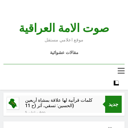
Ski
t
conten
صوت الامة العراقية
موقع اعلامي مستقل
مقالات عشوائية
كلمات قرآنية لها علاقة بمشاة أربعين
جديد
الحسين: تسقي، آثر (ح 11)
5 ساعات Ago
مجلس حسيني (دواعي نصب مآتم
العزاء الحسيني)