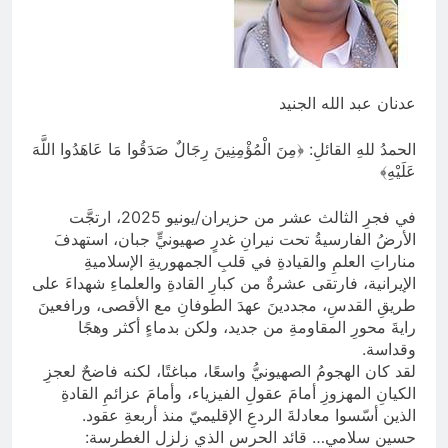
7 ساعات Ago
ازمة العلم العراقي.. ليست ازمة فقدان
الوطنية عند العراقيين.. بل (ازمة فقدان
الوطنية بالعلم نفسه) نركز على فئة
7 ساعات Ago
الأغلبية (لا ترفع العلم العراقي) وبنفس
عدنان عبد الله الجنيد
الوقت (تغضب عندما ترى عراقي يرفع علم
اجنبي)
الحمدُ للهِ القائلِ: ﴿مِنَ الْمُؤْمِنِينَ رِجَالٌ صَدَقُوا مَا عَاهَدُوا اللَّهَ
عَلَيْهِ﴾
في فجرِ الثالث عشر من حزيران/يونيو 2025، ارتجَّت
الأرضُ الفارسيةُ تحت نيرانِ غدرٍ صهيونيٍّ جبان، استهدفَ
مناراتِ العلمِ والقيادةِ في قلبِ الجمهوريةِ الإسلاميةِ
الإيرانية، فارتقى عشرةٌ من كبارِ القادةِ والعلماءِ شهداءَ على
طريقِ القدسِ، مجددينَ عهدَ الطوفانِ مع الأقصى، ورافعينَ
رايةَ محورِ المقاومةِ من جديد، ولكن بدماءٍ أكثر وهجًا
وقداسة.
لقد كان الهجومُ الصهيونيُّ واسعًا، مباغتًا، لكنه فاضحٌ لعجزِ
الكيانِ المهزوزِ أمامَ عقولِ الفيزياء، وأمامَ عزائمِ القادةِ
الذين أسّسوا معادلةَ الردعِ الإقليميّ منذ أربعةِ عقود.
حسين سلامي… قائد الحرس الذي زلزل الغطرسة: