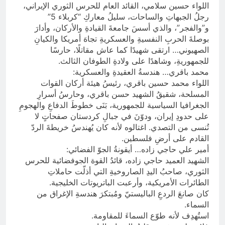
اللواء حسين سلامي، القائد العام للحرس الثوري الإيراني،
رجلُ الجبهاتِ والساحات، سليلُ معاركِ “كربلاء 5”
و”والفجر”، والذي أسسَ جامعةَ القيادةِ والأركان، وأدارَ
بوصلةَ الحربِ النفسيةِ والعسكريةِ تجاهَ أمريكا والكيانِ
الصهيوني… ارتقى شهيدًا كما عاش مقاتلًا، حارسًا
للجمهوريةِ، وشاهدًا على ولادةِ الطوفان الثالث.
محمد باقري… هندسةُ العقيدةِ والعسكرية:
اللواء محمد حسين باقري، رئيسُ هيئة أركان القوات
المسلحة، شقيقُ الشهيد حسن باقري، وحارسُ أسرارِ
الجغرافيا السياسية للجمهورية، بَنَى خطوطَ الدفاعِ والهجومِ
على حدودِ إيران، ودوّنَ في جبالِ كردستان صفحاتٍ لا
تُنسى من التصدي. اغتالوه لأنه كان يُهندسُ خريطةَ الردّ
القادم على أرضِ فلسطين.
أمير علي حاجي زاده… أيقونةُ الجوّ الفضائي:
الشهيد العميد حاجي زاده، قائدُ القوة الجوفضائية للحرس
الثوري، صاحبُ اليدِ الصاروخيةِ التي أذلّت حاملاتِ
الطائرات الأمريكية، وأرعبت الباتريوتات الخليجية.
كان صانعَ الردعِ الباليستيّ ومُبتكرَ هندسةِ الإغراق من
السماء.
استُهدِف لأنه طوّع السماءَ للمقاومة.