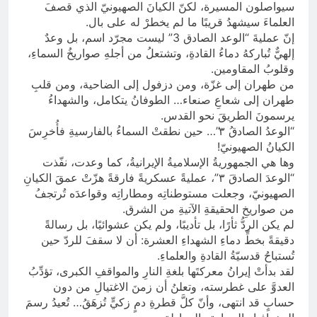
سيواصلون المسيرة، لكنّ الكيانَ الصهيونيّ الذي قصفَ
العلماءَ سيشهدُ قريبًا ما لم يخطرْ له على بال.
إنّ عمليةَ “الوعد الصادق 3” ليست مجرّد اسم، بل وعدٌ
إلهيٌّ تُباركهُ دماءُ القادةِ، وتشتعلُ من أجلهِ صواريخُ السماءِ،
وقلوبُ المقاومين.
من طهران إلى غزّة، ومن دزفول إلى الضاحية، ومن قلبِ
طهران إلى شعاعِ صنعاء… الطوفانُ يتكامل، والشهداءُ
يرسمونَ الطريقَ نحو القدس.
“الوعدُ الصادقُ ٣”… حين نطقتْ السماءُ بالفارسيةِ فأُخرِسَ
الكيانُ الصهيونيّ!
وها هي الجمهوريةُ الإسلاميةُ الإيرانيةُ، كما وعدت، نفّذت
“الوعدَ الصادقَ ٣”، عمليةً عسكريةً فارقةً هزّتْ عمقَ الكيانِ
الصهيونيّ، وجعلت مستوطناتِه ومطاراتِه وقواعدَه تُرتجفُ
من صواريخِ الحقيقةِ الآتيةِ من الشرق.
لم يكن الردُّ ثأرًا، بل تأديبًا، ولم يكن عشوائيًا، بل رسالةً
دقيقةً بخطِّ دماءِ الشهداءِ العشرة: أن لا سقفَ للردّ حين
تُستباحُ قدسيّةُ القادةِ والعلماءِ.
لقد بدأتْ إيرانُ معركتَها بلغةِ النارِ والمواقفِ الكبرى، تؤدِّبُ
العدوَّ على غطرسته، وتعلنُ أن زمنَ الاغتيالِ من دون
حسابٍ قد انتهى، وأنّ كلَّ قطرةِ دمٍ زكيٍّ تُزهَقُ… تُعيدُ رسمَ