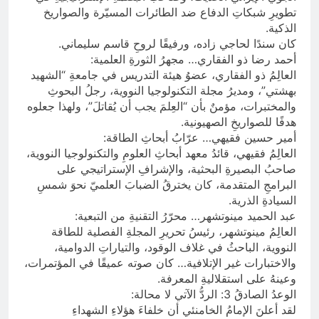
تطويرِ شبكاتِ الدفاع ضد الطائرات المسيّرة والصواريخ
الذكية.
كان سندًا لحاجي زاده، ورفيقًا لروحِ قاسم سليماني.
أحمد رضا ذو الفقاري… مجهرُ الثورةِ العلمية:
العالِمُ ذو الفقاري، عضوُ هيئة التدريس في جامعةِ “الشهيد
بهشتي”، ومديرُ مجلة التكنولوجيا النووية، رجلُ البحوثِ
والمختبرات، مؤمنٌ بأن “العِلمَ يجب أن يُقاتلَ”، ولهذا جعلوه
هدفًا للصواريخِ الصهيونية.
أمير حسين فقيهي… عرّابُ أبحاثِ الطاقة:
العالِمُ فقيهي، قائدُ معهد أبحاثِ العلومِ والتكنولوجيا النووية،
صاحبُ البصيرةِ البحثية، والإشرافِ الإستراتيجي على
البرامجِ المتقدمة، كان يخترقُ الضبابَ العلميّ نحوَ شمسِ
السيادةِ الذرية.
عبد الحميد مينوتشهر… محرّرُ التقنيةِ من التبعية:
العالِمُ مينوتشهر، رئيسُ تحريرِ المجلةِ الفصلية للطاقة
النووية، الباحثُ في غلاف الوقود، والتياراتِ الدوامية،
والاختبارات غير الإتلافية… كان صوته عميقًا في المؤتمرات،
وعينهُ على استقلاليةِ المعرفة.
الوعدُ الصادقُ 3: الردُّ الآتي لا محالة:
لقد أعلنَ الإمامُ الخامنئي أن خلفاءَ هؤلاءِ الشهداءِ