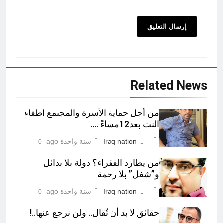
Related News
من أجل حماية الأسرة والمجتمع اطفاء
النت بعد12مساءً ….
Iraq nation
سنة واحدة ago
0
من يطارد الفقراء؟ دولة بلا بدائل
و”شفل” بلا رحمة
Iraq nation
سنة واحدة ago
0
حقائق لا بد أن تُقال.. ولن نرجع عنها..!