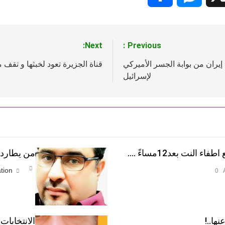
Next:
Previous:
يران من بوابة الجسر الأميركي
قناة الجزيرة تعود لخبثها و تقف م
لإسرائيل
النت بعد12مساءً ….
من يطارد ا
tion
0
نها..!
الانتخابات