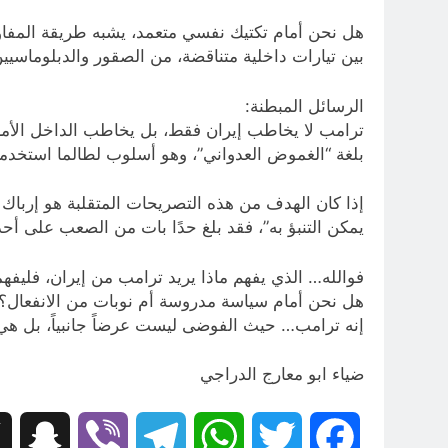
هل نحن أمام تكتيك نفسي متعمد، يشبه طريقة المفاوض
بين تيارات داخلية متناقضة، من الصقور والدبلوماسيي
الرسائل المبطنة:
ترامب لا يخاطب إيران فقط، بل يخاطب الداخل الأمريكي
بلغة “الغموض العدواني”، وهو أسلوب لطالما استخدمه
إذا كان الهدف من هذه التصريحات المتقلبة هو إرباك 
يمكن التنبؤ به”، فقد بلغ حدًا بات من الصعب على أح
فوالله… الذي يفهم ماذا يريد ترامب من إيران، فليفهمن
هل نحن أمام سياسة مدروسة أم نوبات من الانفعال؟
إنه ترامب… حيث الفوضى ليست عرضاً جانبياً، بل هي 
ضياء ابو معارج الدراجي
hat
Viber
Telegram
WhatsApp
Twitter
Facebook