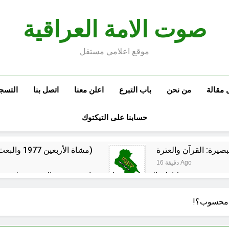
صوت الامة العراقية
موقع اعلامي مستقل
 مقالة
من نحن
باب التبرع
اعلن معنا
اتصل بنا
التسج
حسابنا على التيكتوك
مشاة الأربعين 1977 والبعث المجرم (ح 6) (وويل لهم مما يكسبون)
16 دقيقة Ago
كاظم السماوي.. شاعر عراقي و«شيخ المنفيين» لم يتحقق
أفكار لعدم تكرار الفرار
النصر ا
ا محسوب؟!
8 ساعات Ago
ق إلى سقوط الحكومات… يبدأ من خلف أبوابها المغلقة