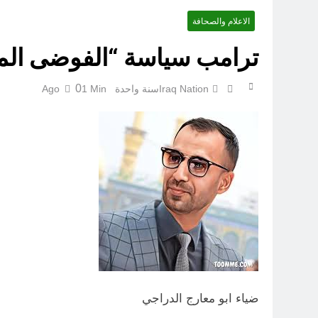
الاعلام والصحافة
ترامب سياسة “الفوضى الم
الجرح النرجسي 
0
Iraq Nation
سنة واحدة Ago
1 Min
ضياء ابو معارج الدراجي