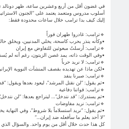
في غضون أقل من أربع وعشرين ساعة، ظهر دونالد ترا
أسلوب مدروس ومتعمد يعتمد على “الجنون الاستراتي
إليك كيف بدا ترامب خلال ساعات محدودة فقط:
🔹ترامب: غادروا طهران فوراً
▪وكأنه ينذر بحرب كاسحة، يخلي المدنيين، ويخلق حالة
🔹ترامب: أرسلتُ مبعوثين للتفاوض مع إيران
▪وفي الوقت ذاته، يمد غصن الزيتون، رغم أنه لم يُس
🔹ترامب: لا نريد حرباً
▪لكن ماذا عن تهديده بقصف المنشآت النووية الإيران
🔹ترامب: صبرنا ينفد
▪ثم يقول: “لن نقتل المرشد”، ليعود بعدها ويقول: “قد
🔹ترامب: قواتنا دفاعية
▪ثم يستدرك: “قد نتدخل”… ليتراجع بعدها: “لن نتدخل”…
🔹ترامب: نريد مفاوضات
▪ثم يقول: “نريد استسلاماً بلا شروط”، وفي النهاية يختم
“لا أحد يعلم ما سأفعله ضد إيران…”
كل هذا حدث خلال أقل من يوم واحد. والسؤال الذي يط