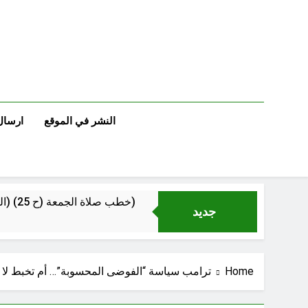
Ski
t
conten
النشر في الموقع
ارسال
خطب صلاة الجمعة (ح 25) (البصيرة: القرآن والعترة)
جديد
Home
ترامب سياسة “الفوضى المحسوبة”… أم تخبط ل
إقليم كردستان إلى أين؟ الطري