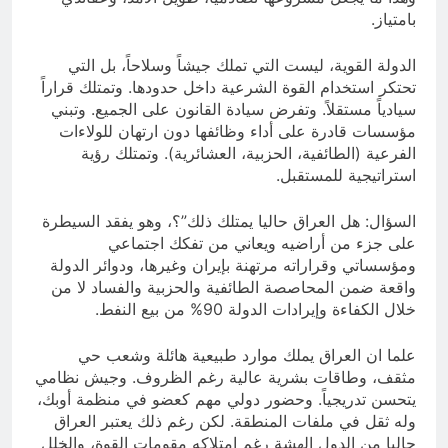
بامتياز.
الدولة القوية، ليست التي تملك جيشاً وسلاحاً، بل التي
تحتكر استخدام القوة الشرعية داخل حدودها. وتمتلك قراراً
سيادياً مستقلاً. وتفرض سيادة القانون على الجميع. وتبني
مؤسسات قادرة على أداء وظائفها دون ارتهان للولاءات
الفرعية (الطائفية، الحزبية، العشائرية). وتمتلك رؤية
استراتيجية للمستقبل.
السؤال: هل العراق حاليا يمتلك ذلك”؟، وهو يفقد السيطرة
على جزء من أراضيه ويعاني من تفكك اجتماعي
ومؤسساتي وقراراته مرتهنة بإيران وغيرها، ودوائر الدولة
واقعة ضمن المحاصصة الطائفية والحزبية والفساد لا من
خلال الكفاءة وإيرادات الدولة 90% من بيع النفط.
علما ان العراق يملك موارد طبيعية هائلة وشعب حي
مثقف، وطاقات بشرية عالية رغم الظروف. وجيش نظامي
يتحسن تدريجياً. وحضور دولي مهم كعضو في منظمة أوبك،
وله ثقل في ملفات المنطقة. لكن رغم ذلك يعتبر العراق
حاليا من الدول الهشة رغم امتلاكه مقومات القوة، والخلل