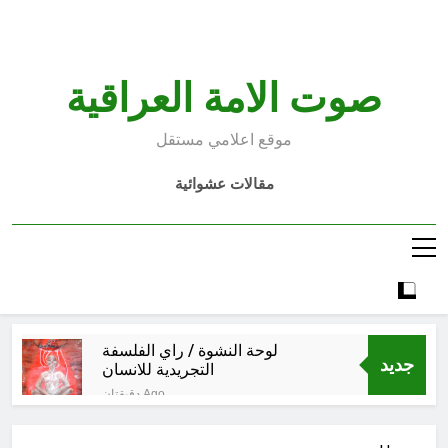
Ski
t
conten
صوت الامة العراقية
موقع اعلامي مستقل
مقالات عشوائية
لوحة النشوة / راي الفلسفة
جديد
التجريدية للانسان
دقيقتان Ago
الولاية التكوينية / راي الفلسفة
التجريدية للانسان