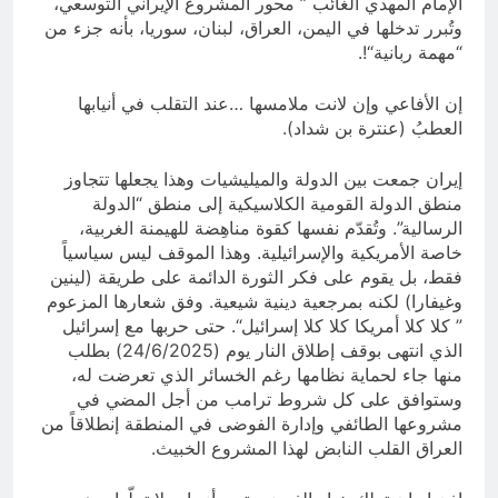
الإمام المهدي الغائب ” محور المشروع الإيراني التوسعي،
وتُبرر تدخلها في اليمن، العراق، لبنان، سوريا، بأنه جزء من
“مهمة ربانية“!.
إن الأفاعي وإن لانت ملامسها …عند التقلب في أنيابها
العطبُ (عنترة بن شداد).
إيران جمعت بين الدولة والميليشيات وهذا يجعلها تتجاوز
منطق الدولة القومية الكلاسيكية إلى منطق “الدولة
الرسالية”. وتُقدّم نفسها كقوة مناهِضة للهيمنة الغربية،
خاصة الأمريكية والإسرائيلية. وهذا الموقف ليس سياسياً
فقط، بل يقوم على فكر الثورة الدائمة على طريقة (لينين
وغيفارا) لكنه بمرجعية دينية شيعية. وفق شعارها المزعوم
” كلا كلا أمريكا كلا كلا إسرائيل“. حتى حربها مع إسرائيل
الذي انتهى بوقف إطلاق النار يوم (24/6/2025) بطلب
منها جاء لحماية نظامها رغم الخسائر الذي تعرضت له،
وستوافق على كل شروط ترامب من أجل المضي في
مشروعها الطائفي وإدارة الفوضى في المنطقة إنطلاقاً من
العراق القلب النابض لهذا المشروع الخبيث.