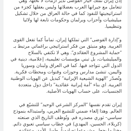
إذن إيران تملك خيار الفوضى تدير أزمات لا تحلّها، وهي
تتعامل مع جيرانها العرب بعضلاتها وليس بعقلها كجزء من
استراتيجيتها للنفوذ كما في حالة العراق من خلال تشكيل
ميليشيات وأحزاب وبرلمان وحكومات تابعة لها ولائيا
وتنظيميا.
و”إدارة الفوضى” التي تملكها إيران، تماماً كما تفعل القوى
الغربية. وهو منبثق من فكر استراتيجي براغماتي مرتبط بـ
“حماية المشروع العقائدي”. وهي لا تكتفي بالسلاح
والميليشيات، بل تبني مؤسسات تعليمية، إعلامية، دينية في
الدول التي تتواجد فيها. كما في العراق ولبنان وسوريا
واليمن، تنشئ مدارس وحوزات وقنوات ومحطات فكرية.
وتُصدّر “الهوية الشيعية الإيرانية” كبديل عن الهويات الوطنية
العربية. اي بناء “أمة إيرانية عقائدية” داخل دول متعددة
الجنسيات، على حساب الهويات الأصلية.
إيران تقدم نفسها “المركز الشرعي الوحيد” للتشيّع في
العالم. وهذا إلغاء ضمني للتشيع العربي، واستبداله بنموذج
سياسي- ثوري مصدره قم. وتُوظف التاريخ الذي صنعته
(كربلاء، الحسين، المهدي) في خطاب سياسي تعبوي دائم.
وهذا ما يجعل مشروعها تصادمياً، طويل الأمد، وعقائدي