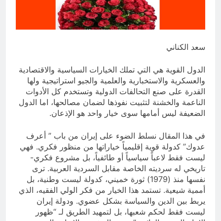
للانهيار
13 ساعة Ago
الانتحار / راي الفلسفة التجريدية
للانسان
سعد الكناني
14 ساعة Ago
الدول القوية هي التي تملك الخيارات السياسية والاقتصادية
والعسكرية والاستخبارية والعلمية والجيو استراتيجية ولها
القدرة على صنع التحالفات الدولية وتستخدم كل الأدوات
الناعمة والخشنة لتثبيت نفوذها لضمان مصالحها، اما الدول
الضعيفة ليس أمامها سوى خيار واحد هو الإذعان.
في هذا المقال نسلط الضوء على إيران من باب ” أعرف
عدوك” كدولة قوية إقليمياً خياراتها من منظور فكري. فهي
ليست فقط لاعباً سياسياً أو طائفياً، بل مشروع فكري-
تاريخي له سرديته الخاصة مقابل السردية العربية. ترى
نفسها منذ (1979) ثورة خميني، كدولة ليست وطنية، بل
أممية شيعية. تستمد هذا الخيار من فكر الولي الفقيه، الذي
يربط بين الدين والسياسة بشكل عضوي. ودولة إيران
ليست فقط لحكم شعبها، بل لتمهيد الطريق لـ “ظهور