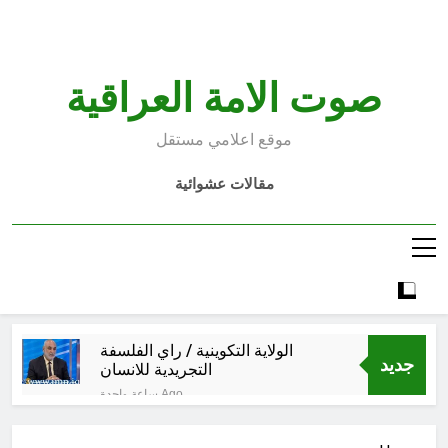
Ski
t
conten
صوت الامة العراقية
موقع اعلامي مستقل
مقالات عشوائية
الولاية التكوينية / راي الفلسفة
جديد
التجريدية للانسان
ساعة واحدة Ago
السمّ الصامت في كفّك.. حين تغتالنا
الأكياس البلاستيكية