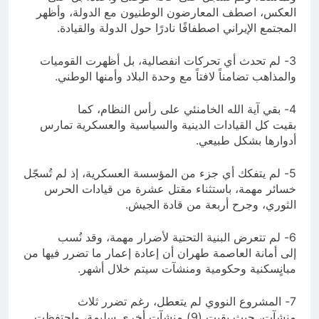
العكس، اصطف المعارضون الوطنيون مع الدولة، وأظهر
المجتمع الإيراني اصطفافًا نادرًا حول الدولة والقيادة.
3- لم تحدث أي تحركات انفصالية، بل أظهرت القوميات
والمذاهب تضامناً لافتاً مع وحدة البلاد وأمنها الوطني.
4- بقي آية الله الخامنئي على رأس النظام، كما
بقيت كل القيادات الدينية والسياسية والعسكرية تمارس
أدوارها بشكل طبيعي.
5- لم يتفكك أي جزء من المؤسسة العسكرية، إذ لم تُسجّل
خسائر مهمة، باستثناء مقتل عشرة من قيادات الحرس
الثوري، وجرح أربعة من قادة الجيش.
6- لم تتعرض البنية التحتية لأضرار مهمة، وقد نُسب
إلى أمانة العاصمة طهران أن إعادة إعمار ما تضرر فيها من
مبانٍسكنية وحكومية ومنشآت سيتم خلال أشهر.
7- المشروع النووي لم يتعطل، رغم تضرر ثلاث
منشآت، حيث بقيت (9) منشآت أخرى سليمة، واحتفظت