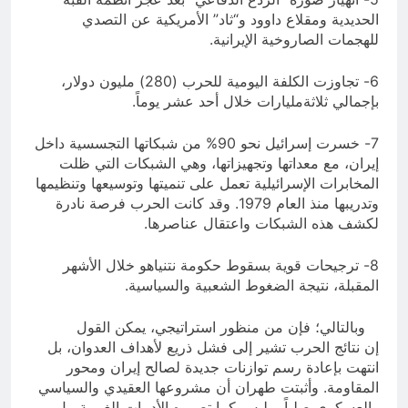
الحديدية ومقلاع داوود و“ثاد” الأمريكية عن التصدي
للهجمات الصاروخية الإيرانية.
6- تجاوزت الكلفة اليومية للحرب (280) مليون دولار،
بإجمالي ثلاثةمليارات خلال أحد عشر يوماً.
7- خسرت إسرائيل نحو 90% من شبكاتها التجسسية داخل
إيران، مع معداتها وتجهيزاتها، وهي الشبكات التي ظلت
المخابرات الإسرائيلية تعمل على تنميتها وتوسيعها وتنظيمها
وتدريبها منذ العام 1979. وقد كانت الحرب فرصة نادرة
لكشف هذه الشبكات واعتقال عناصرها.
8- ترجيحات قوية بسقوط حكومة نتنياهو خلال الأشهر
المقبلة، نتيجة الضغوط الشعبية والسياسية.
وبالتالي؛ فإن من منظور استراتيجي، يمكن القول
إن نتائج الحرب تشير إلى فشل ذريع لأهداف العدوان، بل
انتهت بإعادة رسم توازنات جديدة لصالح إيران ومحور
المقاومة. وأثبتت طهران أن مشروعها العقيدي والسياسي
والعسكري صلباً، وليس كما تصوره الأدبيات الغربية، بل