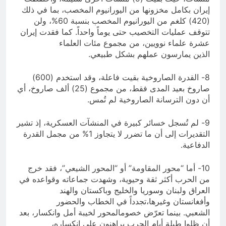
إيران بكامل مخزونها من اليورانيوم المخصب، بما في ذلك
(420) كلغم من اليورانيوم المخصب بنسبة 60%، ولن
تتوقف عمليات التخصيب حتى يوماً واحداً. كما فقدت إيران
عشرة علماء نوويين، من مجموع مئات العلماء
الذين يمارسون عملهم بشكل طبيعي.
8- القدرة الصاروخية بقيت فاعلة، وقد استخدم (600)
صاروخ بعيد المدى فقط، من مجموع (25) ألف صاروخ، أي
أن دون الترسانة الصاروخية لم تُمس.
9- لم تُسجل خسائر كبيرة في المنشآت العسكرية، إذ تشير
التقديرات إلى أن ما تضرر لا يتجاوز 1% من مجمل القدرة
الدفاعية.
10- أما “محور المقاومة” أو “المحور الشيعي”، فقد خرج
من الحرب أكثر ثقة وحيوية، وشهدت جماعاته وقواعده في
العراق ولبنان وسوريا والخليج وباكستان والهند
وأفغانستان وغيرها،تجدداً في الخطاب والحضور
الشعبي. بينما تعرّض خصومالمحور لخيبة أمل وانكسار، بعد
أن ظلوا طيلة أيام الحرب يراهنون على انكساره،