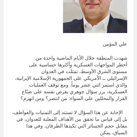
للانسان
13 ساعة Ago
اتفاقية مكة للدفاع المشترك: الخفايا
النووية والتكنولوجية غير المعلنة… نحو
هندسة ردع جديدة في الشرق الأوسط ؟
17 ساعة Ago
علي المؤمن
شهدت المنطقة خلال الأيام الماضية واحدة من
أخطر المواجهات العسكرية وأكثرها حساسية على
مستوى الشرق الأوسط، تمثلت في العدوان
الإسرائيلي ــ الأمريكي على الجمهورية الإسلامية الإيرانية،
والذي استمر اثني عشر يوماً. ومع توقف العمليات
العسكرية، برز سؤال جوهري يفرض نفسه على صنّاع
القرار والمحللين على السواء: من انتصر؟ ومن انهزم؟
الإجابة عن هذا السؤال لا تستند إلى التمنيات والعواطف،
بل إلى قياس ما تحقق من الأهداف المعلنة للعدوان، في
مقابل حجم الخسائر التي تكبدها الطرفان. وفي هذا
السياق، يمكن