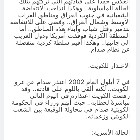
انعكس حقداً على قيادتهم التي تركتهم بتلك
الحالة المأساوية.. وهكذا اندلعت الانتفاضة
الشعبانية في جنوب العراق ومناطق الفرات
الأوسط وشمال العراق.. وقضى على للانتفاضة
بتدمير وقتل شباب وأبناء هذه المناطق.. أما
المنطقة الكردية فوفقت أمريكا ودول الغريب
الى جانبها.. وهكذا أقيم سلطة كردية منفصلة
عن نظام صدام.
الاعتذار للكويت:
في 7 أيلول العام 2002 اعتذر صدام عن غزو
الكويت.. لكنه ألقى باللوم على قادته.. وقد
رفضت الكويت اعتذاره في اليوم التالي
مباشرةً لخطابه.. حيث أتهم وزراء في الحكومة
الكويتية صدام في محاولة الوقيعة بين الشعب
الكويتي وزعمائه.
الحالة الأسرية: