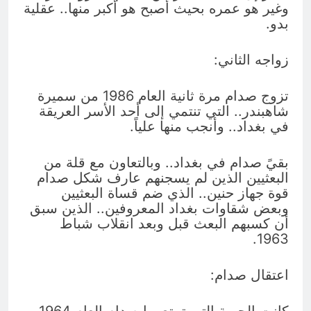
وغير هو عمره بحيث أصبح هو أكبر منها.. عقلية
بدو.
زواجه الثاني:
تزوج صدام مرة ثانية العام 1986 من سميرة
شاهبندر.. التي تنتمي إلى أحد الأسر العريقة
في بغداد.. وأنجب منها علياً.
بقيً صدام في بغداد.. وبالتعاون مع قلة من
البعثيين الذين لم يسجنهم عارف شكل صدام
قوة جهاز حنين.. الذي ضم قساة البعثيين
وبعض شقاوات بغداد المعروفين.. الذين سبق
أن كسبهم البعث قبل وبعد انقلاب شباط
1963.
اعتقال صدام:
كانت الحرية التي تمتع بها صدام العام 1964