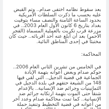
بعد سقوط نظامه اختفى صدام.. وتم القبض
عليه بحسب ما ذكرت السلطات الأمريكية
بحدود الساعة الثامنة والنصف مساء بتوقيت
بغداد بتاريخ 6 كانون الأول العام 2003.. في
مزرعة قرب تكريت بالعملية المسماة (الفجر
الأحمر) بعد أن أبلغ عنه أحد أقربائه.. حيث كان
مختبئاً في إحدى المناطق النائية.
المحاكمة:
في الخامس من تشرين الثاني العام 2006..
حوكم صدام وبعض أعوانه بتهمة الإبادة
الجماعية في قضية الدجيل.. التي لقي فيها
148 من الشيعة حتفهم في بلدة الدجيل في
الثمانينيات وجرائم ضد الإنسانية.. بالإعدام
شنقاً حتى الموت بتهمة ارتكابه جرائم ضد
الإنسانية.. كما تمت محاكمة صدام وعدد آخر
من أعوانه في قضية التخطيط وتنفيذ حملة