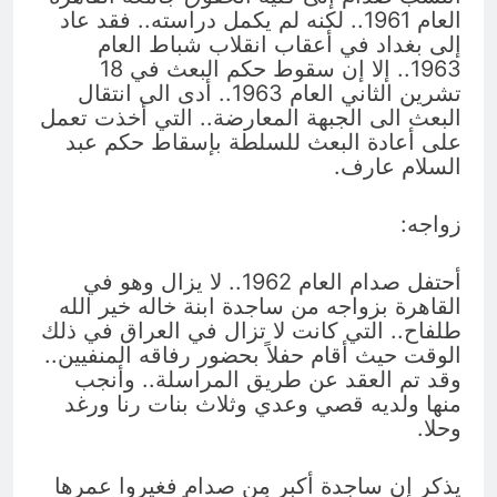
العام 1961.. لكنه لم يكمل دراسته.. فقد عاد
إلى بغداد في أعقاب انقلاب شباط العام
1963.. إلا إن سقوط حكم البعث في 18
تشرين الثاني العام 1963.. أدى الى انتقال
البعث الى الجبهة المعارضة.. التي أخذت تعمل
على أعادة البعث للسلطة بإسقاط حكم عبد
السلام عارف.
زواجه:
أحتفل صدام العام 1962.. لا يزال وهو في
القاهرة بزواجه من ساجدة ابنة خاله خير الله
طلفاح.. التي كانت لا تزال في العراق في ذلك
الوقت حيث أقام حفلاً بحضور رفاقه المنفيين..
وقد تم العقد عن طريق المراسلة.. وأنجب
منها ولديه قصي وعدي وثلاث بنات رنا ورغد
وحلا.
يذكر إن ساجدة أكبر من صدام فغيروا عمرها