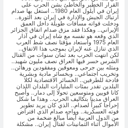
القرار الخطير والخاطئ بشن الحرب على
إيران في أيلول العام 1980.. استغل بها صدام
ارتباك الجيش والإدارة في إيران بعد الثورة..
ودخلت قواته مسافات طويلة داخل العمق
الإيراني.. وهكذا فقد مزق صدام اتفاق الجزائر
الذي وقعه هو نفسه مع شاه إيران في آذار
العام 1975 واستعاد مؤقتا نصف شط العرب
الذي تنازل عنه لإيران بموجب هذا الاتفاق..
لكن انتهت الحرب بعد ثمان سنوات من القتال
الشرس خسر فيها العراق نصف مليون شهيد..
ومثله بين جرحى ومعوقين ومفقودين ورهائن..
وتخريب اجتماعي.. وبخسائر مادية وبشرية
فادحة للطرفين.. الخسائر الاقتصادية لكلا
البلدين تقدر بمئات المليارات البلدان اللذان
كانا قويين ومتوسعين تحولا إلى دمار.. وأصبح
العراق مدينا بتكاليف الحرب.. وهذا ما شكل
إحراجا كبيراً لصدام.. الذي كان يريد تطوير
قوته العسكرية.. وواجه صدام الذي اقتراض
من الدول العربية أيضاً مبالغ ضخمة من
الأموال أثناء الثمانينات لقتال إيران.. مشكلة