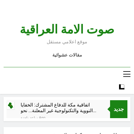
Ski
t
conten
صوت الامة العراقية
موقع اعلامي مستقل
مقالات عشوائية
اتفاقية مكة للدفاع المشترك: الخفايا
جديد
النووية والتكنولوجية غير المعلنة… نحو
هندسة ردع جديدة في الشرق الأوسط ؟
ساعة واحدة Ago
خطب صلاة الجمعة (ح 26) (مفهوم
أسماء الله الحسنى)