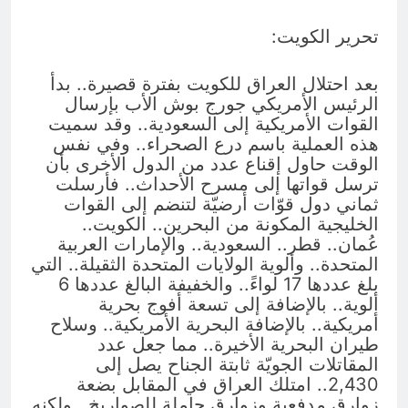
تحرير الكويت:
بعد احتلال العراق للكويت بفترة قصيرة.. بدأ
الرئيس الأمريكي جورج بوش الأب بإرسال
القوات الأمريكية إلى السعودية.. وقد سميت
هذه العملية باسم درع الصحراء.. وفي نفس
الوقت حاول إقناع عدد من الدول الأخرى بأن
ترسل قواتها إلى مسرح الأحداث.. فأرسلت
ثماني دول قوّات أرضيّة لتنضم إلى القوات
الخليجية المكونة من البحرين.. الكويت..
عُمان.. قطر.. السعودية.. والإمارات العربية
المتحدة.. وألوية الولايات المتحدة الثقيلة.. التي
بلغ عددها 17 لواءً.. والخفيفة البالغ عددها 6
ألوية.. بالإضافة إلى تسعة أفوج بحرية
أمريكية.. بالإضافة البحرية الأمريكية.. وسلاح
طيران البحرية الأخيرة.. مما جعل عدد
المقاتلات الجويّة ثابتة الجناح يصل إلى
2,430.. امتلك العراق في المقابل بضعة
زوارق مدفعية وزوارق حاملة للصواريخ.. ولكنه