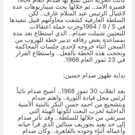
قصيرة الأمد.. تم خلالها بحث سيناريوهات عدة
لاغتيال الرئيس عبد السلام عارف.. لكن
السلطة العارفية كشفت محاولتهم قبيل تنفيذها
في 5 / 9 / 1964وجرت حملة اعتقالات
للبعثيين شملت صدام.. الذي استطاع بعد مدة
بمساعدة بعض رفاقه تدبير خطة للهروب من
السجن أثناء خروجه لإحدى جلسات المحاكمة
ونجحت هذه الخطة بالفعل.. واستطاع الفرار
في 23 تموز العام 1966.
بداية ظهور صدام حسين:
بعد انقلاب 30 تموز 1968.. أصبح صدام نائباً
لرئس مجل قيادة الثورة.. واهتم صدام
وبتشجيع من احمد حسن البكر بالبنية الأمنية
الداخلية لحزب البعث لكونها الهيئة التي
سيرتقي من خلالها للسلطة.. وقد تأثر صدام
إلى حد بعيد بجوزيف ستالين الذي قرأ حياته
وأعماله أثناء وجوده بالقاهرة.. وكان صدام