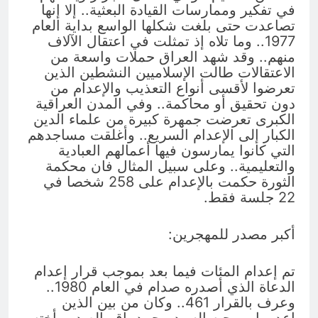
في تفكير وممارسات القيادة البعثية.. إلا إنها
تصاعدت حتى بلغت شكلها الواسع بداية العام
1977.. وما تلاه إذ تمثلت في اعتقال الآلاف
منهم.. وقد شهد العراق حملات واسعة من
الاعتقالات طالت الإسلاميين النشطين الذين
تعرضوا لأقسى أنواع التعذيب والإعدام من
دون تحقيق أو محاكمة.. وفي المدن العراقية
الكبرى تعرضت جمهرة كبيرة من علماء الدين
الكبار إلى الإعدام السريع.. وأغلقت مساجدهم
التي كانوا يمارسون فيها أعمالهم العبادية
والتعليمية.. وعلى سبيل المثال فان محكمة
الثورة حكمت بالإعدام على 258 شخصا في
22 جلسة فقط.
أكبر مصدر للمهجرين:
تم إعدام المئات فيما بعد بموجب قرار إعدام
الدعاة الذي أصدره صدام في العام 1980..
وعرف بالقرار 461.. وكان من بين الذين
اعدموا بموجبه السيد محمد باقر الصدر وأخته