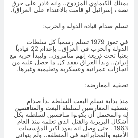
يمتلك الكيماوي المزدوج.. وأنه قادر على حرق
نصف إسرائيل لو قامت بالاعتداء على العراق).
تسلم صدام قيادة الدولة والحزب:
في تموز 1979 تسلم رسمياً كل سلطات
الدولة والحزب في العراق.. بإعدام 22 قيادياً
بعثياً تحت ذريعة إنهم متآمرون.. وليبدأ حربه مع
إيران.. وبدأ العراق يفقد كل ما حصل عليه من
انجازات عمرانية وعسكرية وتعليمية وغيرها.
تصفية المعارضة:
منذ بداية تسلم البعث السلطة بدأ صدام
بتصفية المعارضين لسلطة البعث والمنافسين
له والمحتمل أن يكونوا منافسين لسلطته بكل
أشكال البربرية والقتل الذي تعلمه منذ العام
1963.. حتى وصل انه يقود أكبر المؤسسات
الأمنية والمخابراتية في المنطقة.. ولم يتوانى