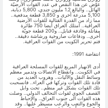
عوّض عن هذا النقص في عدد القوات الأرضيّة
الهائل.. والبالغ 1.2 مليون جندي، 5,800 دبابة،
5,100 مدرعة أخرى و 3,850 قطعة مدفعية..
مما زاد من القدرة القتالية للقوات الأرضية
العراقية.. امتلك العراق أيضا 750 طائرة
مقاتلة وقاذفة قنابل.. و200 قطعة جويّة
أخرى.. ودفاعات صاروخية ورشاشة دقيقة..
فتم تحرير الكويت من القوات العراقية.
انتفاضة 1991:
أدى الانهيار المريع للقوات المسلحة العراقية
في الكويت.. وانقطاع الاتصالات وتدمير معظم
وسائط النقل والآليات.. وهروب العديد من
قادة تلك القوات وتركها في العراء.. فانسحبت
تلك القوات بشكل غير منظم.. تحت وابل
القصف الجوي لقوات التحالف الدولي.. وصلت
هذه القوات الى جنوب العراق.. والإحباط
والجوع والتعب والرعب مسيطر عليها.. وقد