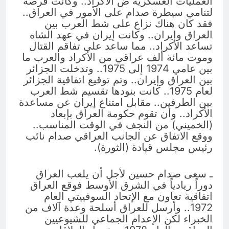
العمليات العسكرية ض الأكراد.. وكانت فرصة
لتنامي سيطرة صدام على الأمور في العراق..
فقد كان هناك نزاع على شط العرب بين
العراق وإيران.. وكانت إيران في عهد الشاه
تساعد الأكراد.. مما ساعد على تفاقم القتال
وموت مائة ألف عراقي من الأكراد والعرب ما
بين عامي 1974 إلى 1975.. وتدخلت الجزائر
بين العراق وإيران.. وتم توقيع اتفاقية الجزائر
لعام 1975.. كانت بنودها تقسيم شط العرب
بين الطرفين.. مقابل امتناع إيران عن مساعدة
الأكراد.. وأن تقوم حكومة العراق بإبعاد
(الخميني) من النجف في الوقت المناسب..
ووقع الاتفاق عن الجانب العراقي صدام نائب
رئيس مجلس قيادة (الثورة).
ـ سعى صدام حسين لأجل أن يلعب العراق
دوراً ريادياً في الشرق الأوسط فوقع العراق
اتفاقية تعاون مع الإتحاد السوفييتي العام
1972.. وأرسل للعراق أسلحة وعدة آلاف من
الخبراء لكن الإعدام الجماعي للشيوعيين