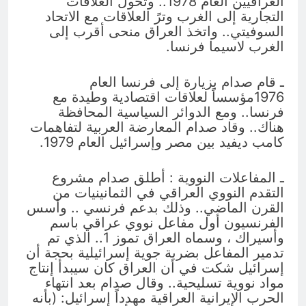
العراقيين العام 1978.. وتحول العلاقات
التجارية إلى الغرب وترً العلاقات مع الاتحاد
السوفيتي.. واتخذ العراق منحى أقرب إلى
الغرب لاسيما فرنسا.
ـ قام صدام بزيارة إلى فرنسا العام
1976مؤسساً لعلاقات اقتصادية وطيدة مع
فرنسا.. ومع الدوائر السياسية المحافظة
هناك.. وقاد صدام المعارضة العربية لتفاهمات
كامب ديفيد بين مصر وإسرائيل العام 1979.
ـ المفاعلات النووية : أطلق صدام مشروع
التقدم النووي العراقي في الثمانينيات من
القرن الماضي.. وذلك بدعم فرنسي .. وأسس
الفرنسيون أول مفاعل نووي عراقي باسم
وأسيراك ، وسماه العراق تموز 1.. الذي تم
تدمير المفاعل بضربة جوية إسرائيلية بحجة أن
إسرائيل شكت في أن العراق كان سيبدأ إنتاج
مواد نووية تسليحية.. وقال صدام بعد انتهاء
الحرب الإيرانية العراقية مهدداً إسرائيل: (بأنه