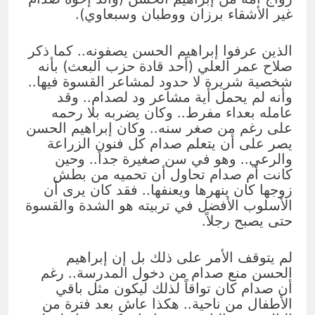
غير الأشقاء برزان ووطبان وسبعاوي).
الذين عرفوا إبراهيم الحسن يصفونه.. كما ذكر
صلاح عمر العلي (أحد قادة حزب البعث) بأنه
شخصية شريرة لا حدود لمشاعر القسوة فيها..
وأنه لم يحمل أية مشاعر ود لصدام.. وقد
عامله بعداء مفرط.. وكان يضربه بلا رحمه
على رغم من صغر سنه.. وكان إبراهيم الحسن
يصر على أن يتعلم صدام كل فنون الزراعة
والرعي.. وهو في سن صغيرة جداً.. وحين
كانت أم صدام تحاول أن تحميه من بطش
زوجها كان ينهرها ويعنفها.. فقد كان يرى أن
الأسلوب الأفضل في تربيته هو الشدة والقسوة
حتى يصبح رجلاً.
لم يتوقف الأمر على ذلك بل إن إبراهيم
الحسن منع صدام من دخول المدرسة.. رغم
أن صدام كان تواقاً لذلك ليكون مثل باقي
الأطفال من ناحية.. هكذا عاش بعد فترة من