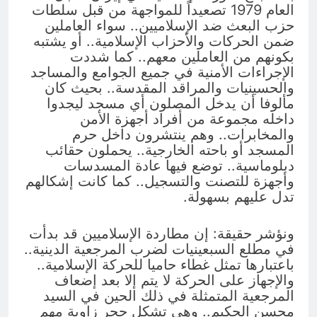
العام 1979 تصعيداً للمواجهة من قبل سلطات
حزب البعث ضد الإسلاميين.. سواء العاملين
ضمن الحركات والأحزاب الإسلامية.. أو يشتبه
بكونهم من العاملين معهم.. كما شددت
الإجراءات الأمنية في جميع الجوامع والمساجد
والحسينيات والمراقد المقدسة.. بحيث كان
مألوفا أن يدخل المصلون أي مسجد ليجدوا
داخله مجموعة من أفراد أجهزة الأمن
والمخابرات.. وهم ينتشرون داخل حرم
المسجد أو باحته الخارجية.. يحملون حقائب
دبلوماسية.. توضع فيها عادة المسدسات
وأجهزة للتصنت والتسجيل.. كما كانت إشكالهم
تدل عليهم بسهولة.
ونؤشر حقيقة: إن مطاردة الإسلاميين قد بدأت
في مطلع السبعينيات لضرب المرجعية الدينية..
باعتبارها تمثل غطاء حاميا للحركة الإسلامية..
والإجهاز على الحركة لا يتم إلا بعد إضعاف
المرجعية المتمثلة في ذلك الحين في السيد
محسن الحكيم.. وهي تشكل حجر زاوية مهم