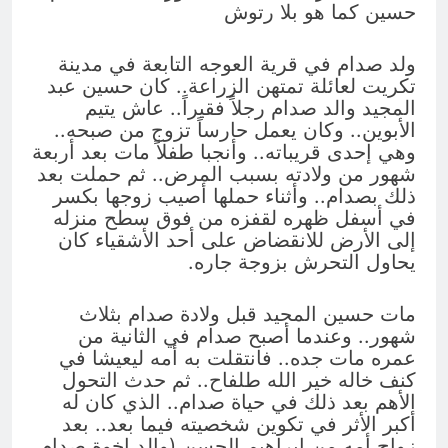
والسياسيّة للأتفاق الإطاري
حسين كما هو بلا رتوش
5 ساعات Ago
قويدات مجلس قيادة ثورة الإطار
ولد صدام في قرية العوجه التابعة في مدينة
التسخيتي, من اصحاب الكساء الى
تكريت لعائلة تمتهن الزراعة.. كان حسين عبد
المعصوبين الاثني عشر، حجج اللات
8 ساعات Ago
المجيد والد صدام رجلاً فقيراً.. عاش يتيم
الأبوين.. وكان يعمل حارساً تزوج من صبحه..
وهي إحدى قريباته.. وأنجبا طفلاً مات بعد أربعة
شهور من ولادته بسبب المرض.. ثم حملت بعد
ذلك بصدام.. وأثناء حملها أصيب زوجها بكسر
في أسفل ظهره لقفزه من فوق سطح منزله
إلى الأرض للانقضاض على أحد الأشقياء كان
يحاول التحرش بزوجة جاره.
مات حسين المجيد قبل ولادة صدام بثلاث
شهور.. وعندما أصبح صدام في الثانية من
عمره مات جده.. فانتقلت به أمه ليعيشا في
كنف خاله خير الله طلفاح.. ثم حدث التحول
الأهم بعد ذلك في حياة صدام.. الذي كان له
أكبر الأثر في تكوين شخصيته فيما بعد.. بعد
زواج أمه من إبراهيم الحسن (والد إخوة صدام