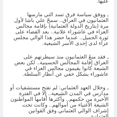
عليها.
ـ ووفق سياسة فرق تسد التي مارسها
العثمانيون في العراق.. سمحً علي باشا لأول
مرة (بتاريخ الدولة العثمانية) بإقامة مجالس
العزاء في عاشوراء علانية.. بعد القضاء على
ثورة الجميل.. عندما حضر هذا الوالي مجلس
عزاء لدى إحدى الأسر الشيعية.
ـ فقد منعً العثمانيون منذ سيطرتهم على
العراق إقامة المجالس الحسينية.. لكن بعض
الشيعة كانوا يقيمون مجالس العزاء في
عاشوراء بشكل خفي عن أنظار السلطة.
ـ وخلال العهد العثماني: لم تفتح مستشفيات أو
مدارس في المدن الشيعية.. إلا في الفترة
الأخيرة من حكمهم.. وأكثرها أقامها المواطنون
الشيعة الأغنياء من أموالهم.. وكانت تحت
إشراف الوالي العثماني وفق القوانين
العثمانية.