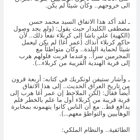
الى خروجهم.. وكأن شيئاً لم يكن.
ـ لقد أكد هذا الاتفاق السيد محمد حسن
مصطفى الكليدار حيث يقول: (ولم يجد وصول
(الكهية) علي باشا إلى كربلاء نفعاً ذلك.. لأن
حاكم كربلاء آنذاك (عمر أغا) لم يكن ليعمل
شيئاً لحماية البلدة.. وكان متواطئاً مع
المجرمين سراً.. وعندما قربت فلولهم هرب
إلى قرية الهندية القريبة من كربلاء…).
ـ وأشار ستيفن لونكريك في كتابه: أربعة قرون
من تاريخ العراق الحديث.. إلى هذا الاتفاق
أيضاً فقال: (لكن الملاحظ إن عمر أغا هرب إلى
قرية قريبة من كربلاء أول ما علم بالخطر فلم
يدافع قط.. مع أن الناس كانوا يتهمونه بمخابرة
الوهابيين والتواطؤ معهم…).
الطائفية.. والنظام الملكي: