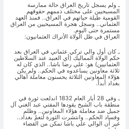
ـ ولم يسجل تاريخ العراق حالة ممارسة
المسيحيين على مختلف ذممهم حقوقهم
القومية طيلة حياتهم في العراق.. فمنذ العهد
العثماني.. وسجل هجرة المسيحيين من العراق
مستمرة حتى اليوم.
العراق في ظل الولاة الأتراك العثمانيون:
ـ كان أول والي تركي عثماني في العراق بعد
حكم الولاة المماليك (أي العبيد عند السلاطين
العثمانيين) هو: علي رضا باشا.. الذي كان له
ثلاثة معاونين يساعدوه في الحكم.. ولم يكن
هؤلاء المعاونين الثلاثة يحسنون معاملة أهالي
بغداد أبداً.
ـ وفي 28 أيار العام 1832 اندلعت ثورة في
منطقة باب الشيخ يقودها المفتي عبد الغني آل
جميل ضد معاملة هؤلاء المعاونين.. وظلم
وفساد الحكم.. وانتشرت الثورة لتعمً بغداد..
غير أن الوالي علي باشا تمكن من القضاء