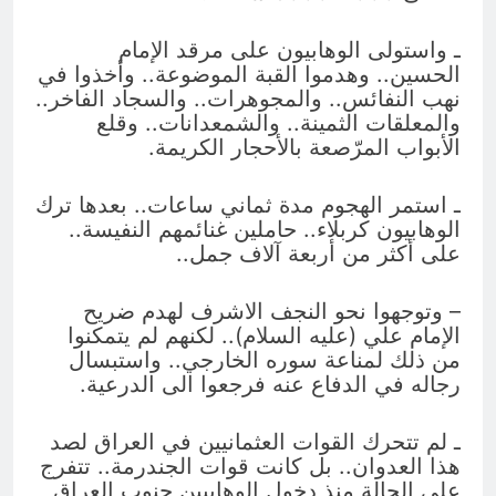
ـ واستولى الوهابيون على مرقد الإمام
الحسين.. وهدموا القبة الموضوعة.. وأخذوا في
نهب النفائس.. والمجوهرات.. والسجاد الفاخر..
والمعلقات الثمينة.. والشمعدانات.. وقلع
الأبواب المرّصعة بالأحجار الكريمة.
ـ استمر الهجوم مدة ثماني ساعات.. بعدها ترك
الوهابيون كربلاء.. حاملين غنائمهم النفيسة..
على أكثر من أربعة آلاف جمل..
– وتوجهوا نحو النجف الاشرف لهدم ضريح
الإمام علي (عليه السلام).. لكنهم لم يتمكنوا
من ذلك لمناعة سوره الخارجي.. واستبسال
رجاله في الدفاع عنه فرجعوا الى الدرعية.
ـ لم تتحرك القوات العثمانيين في العراق لصد
هذا العدوان.. بل كانت قوات الجندرمة.. تتفرج
على الحالة منذ دخول الوهابيين جنوب العراق