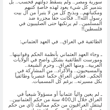
سورية ومصر.. ولم يسقط دولتهم فحسب.. بل
بتدمير كل شيء يعود لهذه خاصة كتبهم
ومكتباتهم.. وبذبح كل من لا يتبرأ من آل بيت
رسول الله!!.. فكانت حقا مجزرة ضد
المسلمين.. لم يرتكبها حتى الصليبيون في
فلسطين!!
الطائفية في العراق.. في العهد العثماني:
ـ وجاء العهد العثماني بأنظمة الحكم وقوانينها..
ومورست الطائفية بشكل واضح في الولايات
العربية.. ومنها العراق.. وحرم الشيعة..
والمسيحيون.. والأكراد.. من المشاركة في
الحكم.. فعاش العراق حكماً عنصرياً وطائفياً
بكل مسيرته.. برغم كل المسميات.
ـ لم يعين والياً عثمانياً أو مسؤولاً شيعياً في
العراق خلال ال400 سنة من حكم العثمانيين..
لينتقل العراقيون من حكم مماليك (أي من حكم