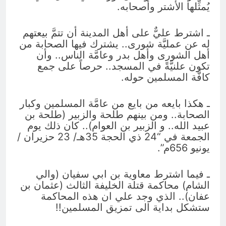
يُمثِّلها الأشتر وأصحابه.
ـ اشترط عليٌّ على أهل المدينة أن تتمَّ بيعتهم
له عن عمليَّة شورى.. يشترك فيها الصحابة من
أهل الشورى وأهل بدر وعامَّة الناس.. وأن
تكون علنيَّةً في المسجد.. حرصاً على جمع
كافَّة المسلمين حوله.
ـ هكذا بايعه من بايع من عامَّة المسلمين وكبار
الصحابة.. ومن بينهم طلحة والزبير (طلحة بن
عبيد الله.. و الزبير بن العوام).. كان ذلك يوم
الجمعة في “24 ذي الحجة 35هـ/ 23 حزيران /
يونيو 656م”.
ـ فيما اشترط معاوية بن ابي سفيان (والي
الشام) محاكمة قتلة الخليفة الثالث (عثمان بن
عفان).. الذي وجد علي ان هذه المحاكمة
ستشكل بداية الى تمزيق المسلمين!!