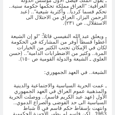
ـ يقول الملك فيصل الأول مؤسس الدولة
العراقية: “العراق مملكة تحكمها حكومة سنية..
تحكم قسما كردياً.. وأكثرية شيعية”.. (عبد
الرحمن البزازـ العراق من الاحتلال الى
الاستقلال.. ص ٢٣١).
ـ ويعلق عبد الله النفيسي قائلاً: “لو إن الشيعة
أعطوا قسطاً أوفر من المشاركة في الحكومة
لكان في الإمكان تجنب الكثير من الخيارات
المرة.. وكثير من الاضطرابات الدامية”.. (حسن
العلوي ـ الشيعة والدولة القومية ص ١٥٠).
الشيعة.. في العهد الجمهوري:
ـ عمت الحرية السياسية والاجتماعية والدينية
والمذهبية عموم العراق في العهد الجمهوري
الأول (عهد عبد الكريم قاسم).. ووصلت الحرية
السياسية الى حد الفوضى والصراع الدموي..
وانتهت بإسقاط حكم قاسم في 8 شباط
1963.. لكن قاسم لم يطهر الأجهزة الحكومية