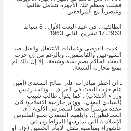
فظلت معظم تلك الأجهزة تتعامل طائفياً
وعنصرياً مع المراجعين.
الطائفية.. في عهد البعث الأول.. 8 شباط
1963ـ 17 تشرين الثاني 1963:
ـ عمت الفوضى وعمليات الاعتقال والقتل ضد
الشيوعيين والقاسمين.. وبالرغم من إن حزب
البعث الحاكم يضم سنة وشيعة.. إلا إن ذلك لم
يمنع محاربة الشيعة.
ـ أن أخطر مبادرات علي صالح السعدي (أمين
عام حزب البعث في العراق .. ونائب رئيس
وزراء الانقلاب).. كما يقول طالب شبيب
(القيادي البعثي.. ووزير خارجية الانقلاب) كان
عقده مؤتمراً صحفياً لمتصرفي الألوية (أي
المحافظين).. وأبلغهم السعدي بمنع الطقوس
الإسلامية التي يمارسها المواطنون في
عاشوراء بمناسبة مقتل الإمام الحسين (ع).. أو