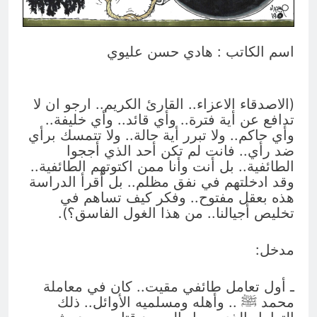
الطائفية الناعمة… حين ترتدي
الكراهية ثياب الثقافة
5 ساعات Ago
اسم الكاتب : هادي حسن عليوي
(الاصدقاء الاعزاء.. القارئ الكريم.. ارجو ان لا
تدافع عن أية فترة.. وأي قائد.. وأي خليفة..
وأي حاكم.. ولا تبرر أية حالة.. ولا تتمسك برأي
ضد رأي.. فانت لم تكن أحد الذي أججوا
الطائفية.. بل أنت وأنا ممن اكتوتهم الطائفية..
وقد ادخلتهم في نفق مظلم.. بل أقرأ الدراسة
هذه بعقل مفتوح.. وفكر كيف تساهم في
تخليص أجيالنا.. من هذا الغول الفاسق؟).
مدخل:
ـ أول تعامل طائفي مقيت.. كان في معاملة
محمد ﷺ .. وأهله ومسلميه الأوائل.. ذلك