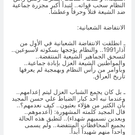
النظام سحب قواته.. لتبدأ أكبر مجزرة جماعية
ضد الشيعة قتلاً وحرقاً وعطشاً.
الانتفاضة الشعبانية:
ـ انطلقت الانتفاضة الشعبانية في الأول من
آذار1991.. والنظام يؤججها بسكوته لأسبوعين..
لتسحق الجماهير الشيعية المنتفضة..
والمواطنين الشيعة العزل بإبادة جماعية..
وبأوامر من رأس النظام وبهمجية لم يعرفها
تاريخ العراق.
ـ بل كان يجمع الشباب العزل ليتم إعدامهم..
وعندما نبه أحد كبار الضباط علي حسن المجيد
بأن الكثير من هؤلاء بعثيون.. كيف نعدمهم؟..
قال المجيد كلمته المشهورة: (أعدموهم..
وبعدين نسميهم شهداء).. لتطبق هذه الحالة
بجميع المحافظات المنتفضة.. ولم يسمى
واحدا منهم شهيداً أبداً.