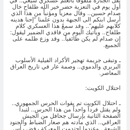
نقل الجنازة ملفوفاً بالعلم عسكري شيعي.. في
أول يوم في التعزية حضر خير الله طلفاح خال
صدام حسين.. وقال معزياً ومؤنباً من هذا الذي
أرسل ابنكم الى الجبهة بدون علمنا “إحنا هدينه
كلابهم عليهم”.. وقد سمعً هذا العسكري كلام
طلفاح.. ويأتيك اليوم من فاقدي الضمير ليقول:
إن صدام لم يكن طائفياً.. وقد وزع ظلمه على
الجميع.
ـ وتبقى جريمة تهجير الأكراد الفيلية الأسلوب
البربري والدموي.. وصمة عار في تاريخ العراق
المعاصر.
احتلال الكويت:
ـ احتلال الكويت تم بقوات الحرس الجمهوري..
ولم يقتل فرداً واحداً من هذا الحرس.. لتبدأ
الصفحة الثانية بإرسال جحافل من الجيش
العراقي.. الذي مادته هم صغار الضباط والجنود
الشيعة.. وعندما احتدمت المعركة رفض رأس