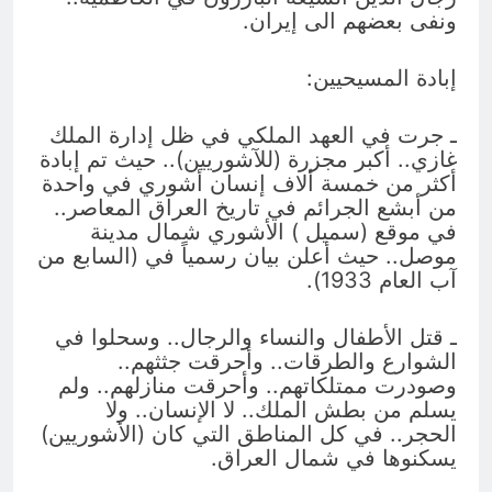
ونفى بعضهم الى إيران.
إبادة المسيحيين:
ـ جرت في العهد الملكي في ظل إدارة الملك
غازي.. أكبر مجزرة (للآشوريين).. حيث تم إبادة
أكثر من خمسة ألاف إنسان أشوري في واحدة
من أبشع الجرائم في تاريخ العراق المعاصر..
في موقع (سميل ) الأشوري شمال مدينة
موصل.. حيث أعلن بيان رسمياً في (السابع من
آب العام 1933).
ـ قتل الأطفال والنساء والرجال.. وسحلوا في
الشوارع والطرقات.. وأحرقت جثثهم..
وصودرت ممتلكاتهم.. وأحرقت منازلهم.. ولم
يسلم من بطش الملك.. لا الإنسان.. ولا
الحجر.. في كل المناطق التي كان (الأشوريين)
يسكنوها في شمال العراق.