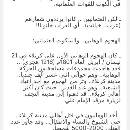
في الكوت للقوات العثمانية.
ـ لكن العثمانيين .. كانوا يرددون شعارهم
(عرب.. خيانت).. أي العراب خانونا!!
الهجوم الوهابي.. والسكوت العثماني:
ـ كان الهجوم الوهابي الأول على كربلاء في 21
نيسان / أبريل العام 1801م (1216 هجري) ..
فقد هاجمت مجموعات مسلحة من الحركة
الوهابية.. وهم حوالي اثني عشر ألف جنديا..
مدينة كربلاء.. وتزامن الهجوم مع أحد أعياد
الشيعية.. وهو عيد الغدير.. حيث كان أكثر
أهالي كربلاء.. قد ذهبوا إلى مدينة النجف
لزيارة مرقد الإمام علي.
ـ أخذ الوهابيون في قتل أهالي مدينة كربلاء..
حتى الشيوخ والنساء والأطفال.. وقد جاوز عدد
القتلى 2000-5000 شخصاً.