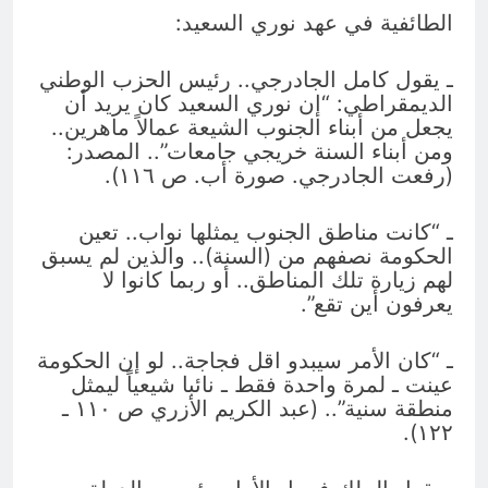
الطائفية في عهد نوري السعيد:
ـ يقول كامل الجادرجي.. رئيس الحزب الوطني
الديمقراطي: “إن نوري السعيد كان يريد أن
يجعل من أبناء الجنوب الشيعة عمالاً ماهرين..
ومن أبناء السنة خريجي جامعات”.. المصدر:
(رفعت الجادرجي. صورة أب. ص ١١٦).
ـ “كانت مناطق الجنوب يمثلها نواب.. تعين
الحكومة نصفهم من (السنة).. والذين لم يسبق
لهم زيارة تلك المناطق.. أو ربما كانوا لا
يعرفون أين تقع”.
ـ “كان الأمر سيبدو اقل فجاجة.. لو إن الحكومة
عينت ـ لمرة واحدة فقط ـ نائبا شيعياً ليمثل
منطقة سنية”.. (عبد الكريم الأزري ص ١١٠ ـ
١٢٢).