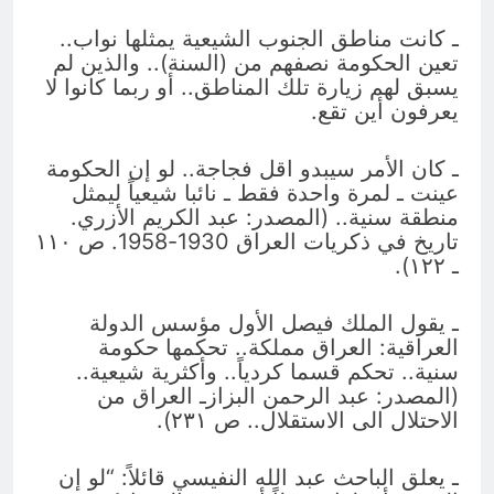
ـ كانت مناطق الجنوب الشيعية يمثلها نواب..
تعين الحكومة نصفهم من (السنة).. والذين لم
يسبق لهم زيارة تلك المناطق.. أو ربما كانوا لا
يعرفون أين تقع.
ـ كان الأمر سيبدو اقل فجاجة.. لو إن الحكومة
عينت ـ لمرة واحدة فقط ـ نائبا شيعياً ليمثل
منطقة سنية.. (المصدر: عبد الكريم الأزري.
تاريخ في ذكريات العراق 1930-1958. ص ١١٠
ـ ١٢٢).
ـ يقول الملك فيصل الأول مؤسس الدولة
العراقية: العراق مملكة.. تحكمها حكومة
سنية.. تحكم قسما كردياً.. وأكثرية شيعية..
(المصدر: عبد الرحمن البزازـ العراق من
الاحتلال الى الاستقلال.. ص ٢٣١).
ـ يعلق الباحث عبد الله النفيسي قائلاً: “لو إن