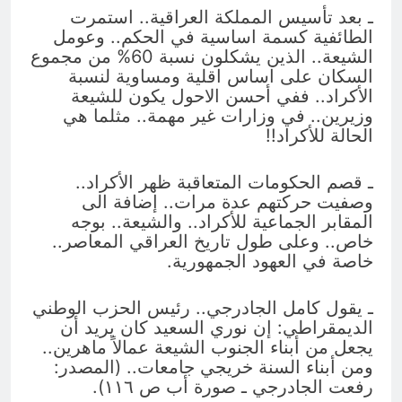
ـ بعد تأسيس المملكة العراقية.. استمرت
الطائفية كسمة اساسية في الحكم.. وعومل
الشيعة.. الذين يشكلون نسبة 60% من مجموع
السكان على اساس اقلية ومساوية لنسبة
الأكراد.. ففي أحسن الاحول يكون للشيعة
وزيرين.. في وزارات غير مهمة.. مثلما هي
الحالة للأكراد!!
ـ قصم الحكومات المتعاقبة ظهر الأكراد..
وصفيت حركتهم عدة مرات.. إضافة الى
المقابر الجماعية للأكراد.. والشيعة.. بوجه
خاص.. وعلى طول تاريخ العراقي المعاصر..
خاصة في العهود الجمهورية.
ـ يقول كامل الجادرجي.. رئيس الحزب الوطني
الديمقراطي: إن نوري السعيد كان يريد أن
يجعل من أبناء الجنوب الشيعة عمالاً ماهرين..
ومن أبناء السنة خريجي جامعات.. (المصدر:
رفعت الجادرجي ـ صورة أب ص ١١٦).