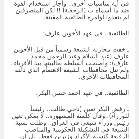
في أية مناسبات أخرى.. وأجاز استخدام القوة
ضد ما أسماه ب (الرجعية) !! لكن المتصرفين
لم ينفذوا أوامره الطائفية المقيتة.
الطائفية.. في عهد الأخوين عارف:
ـ خفت محاربة الشيعة رسمياً من قبل الأخوين
عارف (عبد السلام وعبد الرحمن محمد
عارف): وأصبحت السلطة بغالبيتها بيد الأقرباء..
ولم تنل محافظات الشيعة الاهتمام الذي نالته
المحافظات الأخرى.
الطائفية.. في عهد احمد حسن البكر:
ـ رفض البكر تعين (ناجي طالب.. رئيساً
للوزراء)..وقال كلمته المشهورة.. لا يمكن تعين
رئيس وزراء شيعي في العراق.. وظلت نسبة
الشيعة في التشكيلة الحكومية والمناصب
الرفيعة كنسبة الأكراد وزيرين فقط.. بل إن