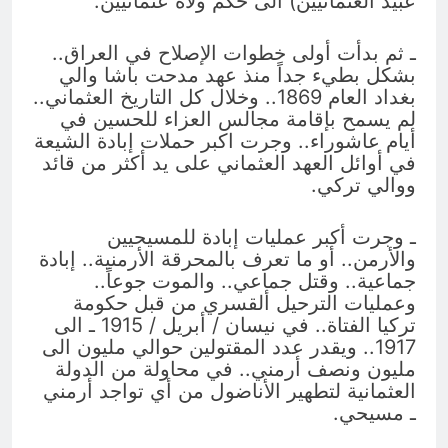
عبيد العثمانيين) الى حكم ولاة عثمانيين.
ـ ثم بدأت أولى خطوات الإصلاح في العراق..
بشكل بطيء جداً منذ عهد مدحت باشا والي
بغداد العام 1869.. وخلال كل التاريخ العثماني..
لم يسمح بإقامة مجالس العزاء للحسين في
أيام عاشوراء.. وجرت اكبر حملات إبادة الشيعة
في أوائل العهد العثماني على يد أكثر من قائد
ووالي تركي.
ـ وجرت أكبر عمليات إبادة للمسيحيين
والأرمن.. أو ما تعرف بالمحرقة الأرمنية.. إبادة
جماعية.. وقتل جماعي.. والموت جوعاً..
وعمليات الترحيل ألقسري من قبل حكومة
تركيا الفتاة.. في نيسان / أبريل / 1915 ـ الى
1917.. ويقدر عدد المقتولين حوالي مليون الى
مليون ونصف أرمني.. في محاولة من الدولة
العثمانية لتطهير الأناضول من أي تواجد أرمني
ـ مسيحي.