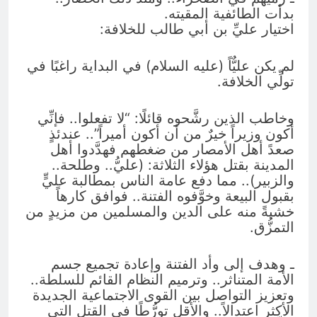
بدأت الطائفية المقيته.
اختيار عليِّ بن أبي طالب للخلافة:
لم يكن عليٌّاً (عليه السلام) في البداية راغبًا في
تولِّي الخلافة.
وخاطب الذين رشَّحوه قائلًا: “لا تفعلوا.. فإنِّي
أكون وزيراً خيرٌ من أن أكون أميراً”.. عندئذٍ
صعدً أهل الأمصار من ضغطهم فهدَّدوا أهل
المدينة بقتل هؤلاء الثلاثة: (عليُّ.. وطلحة..
والزبير).. مما دفع عامة الناس بمطالبة عليٍّ
بقبول البيعة وخوَّفوه الفتنة.. فوافق كارهاً
خشيةً منه على الدين والمسلمين من مزيدٍ من
التمزُّق.
ـ وهدف إلى وأد الفتنة وإعادة تجميع جسم
الأمة المتناثر.. وترميم النظام القائم للسلطة..
وتعزيز التواصل بين القوى الاجتماعية الجديدة
الأكثر اعتدالاً.. والأقل تورُّطًا في القتل التي