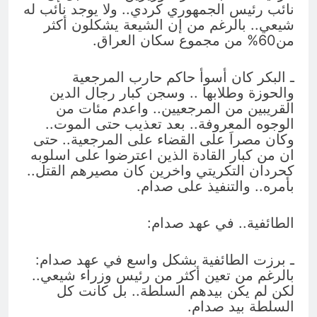
نائب رئيس الجمهوري كردي.. ولا يوجد نائب له
شيعي.. بالرغم من إن الشيعة يشكلون أكثر
من60% من مجموع سكان العراق.
ـ البكر كان أسوأ حاكم حارب المرجعية
والحوزة وطلابها .. وسجن كبار رجال الدين
القريبين من المرجعيين.. واعدم مئات من
الوجوه المعروفة.. بعد تعذيب حتى الموت..
وكان مصراَ على القضاء على المرجعية.. حتى
ان من كبار القادة الذين اعترضوا على اسلوبه
كحردان التكريتي واخرين كان مصيرهم القتل..
بأمره.. والتنفيذ على صدام.
الطائفية.. في عهد صدام:
ـ برزت الطائفية بشكل واسع في عهد صدام:
بالرغم من تعين أكثر من رئيس وزراء شيعي..
لكن لم يكن بيدهم السلطة.. بل كانت كل
السلطة بيد صدام.