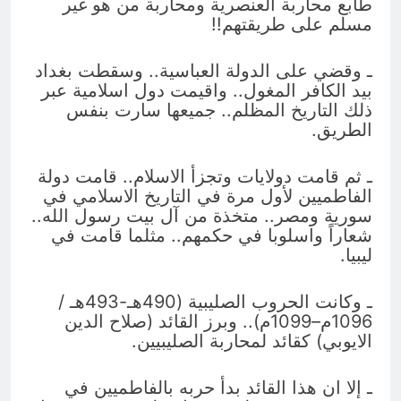
طابع محاربة العنصرية ومحاربة من هو غير
مسلم على طريقتهم!!
ـ وقضي على الدولة العباسية.. وسقطت بغداد
بيد الكافر المغول.. واقيمت دول اسلامية عبر
ذلك التاريخ المظلم.. جميعها سارت بنفس
الطريق.
ـ ثم قامت دولايات وتجزأ الاسلام.. قامت دولة
الفاطميين لأول مرة في التاريخ الاسلامي في
سورية ومصر.. متخذة من آل بيت رسول الله..
شعاراً واسلوبا في حكمهم.. مثلما قامت في
ليبيا.
ـ وكانت الحروب الصليبية (‏490هـ-493هـ /
1096م–1099م).. وبرز القائد (صلاح الدين
الايوبي) كقائد لمحاربة الصليبيين.
ـ إلا ان هذا القائد بدأ حربه بالفاطميين في