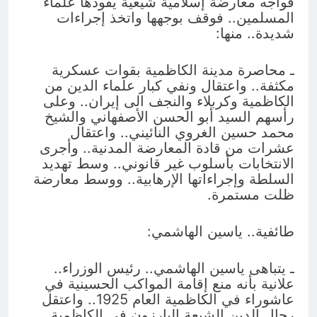
فواجه معارضة إسلامية شيعية يقودها علماء
المسلمين.. فوقف بوجهها واتخذ إجراءات
شديدة.. منها:
ـ محاصرة مدينة الكاظمية بقوات عسكرية
مكثفة.. واعتقال ونفي كبار علماء الدين من
الكاظمية وكربلاء والنجف الى إيران.. وعلى
رأسهم السيد أبو الحسن الأصفهاني والشيخ
محمد حسين الغروي النائيني.. واعتقال
عشرات من قادة المعارضة المدنية.. وأجرى
الانتخابات بأسلوب غير قانوني.. وسط تهديد
السلطة وإجراءاتها الإرهابية.. ووسط معارضة
ظلت مستمرة.
طائفية.. ياسين الهاشمي:
ـ يتباهى ياسين الهاشمي.. رئيس الوزراء..
علانية بأنه منع إقامة المواكب الحسينية في
عاشوراء في الكاظمية العام 1925.. واعتقل
رجال الدين الشيعة البارزون في الكاظمية..