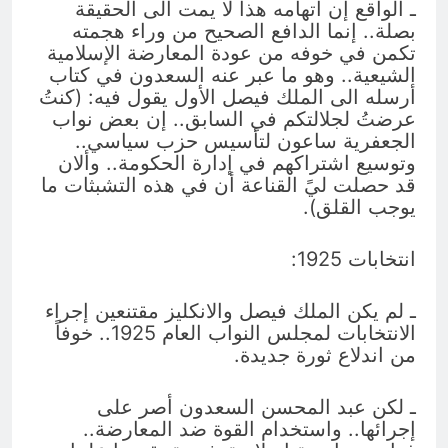
ـ الواقع إن اتهامه هذا لا يمت الى الحقيقة
بصلة.. إنما الدافع الصحيح من وراء هجمته
تكمن في خوفه من عودة المعارضة الإسلامية
الشيعية.. وهو ما عبر عنه السعدون في كتاب
أرسله الى الملك فيصل الأول يقول فيه: (كنتُ
عرضتُ لجلالتكم في السابق.. إن بعض نواب
الجعفرية ساعون لتأسيس حزب سياسي..
وتوسيع اشتراكهم في إدارة الحكومة.. وألان
قد حصلت ليً القناعة أن في هذه التشبثات ما
يوجب القلق).
انتخابات 1925:
ـ لم يكن الملك فيصل والانكليز مقتنعين إجراء
الانتخابات لمجلس النواب العام 1925.. خوفاً
من اندلاع ثورة جديدة.
ـ لكن عبد المحسن السعدون أصر على
إجرائها.. واستخدام القوة ضد المعارضة..