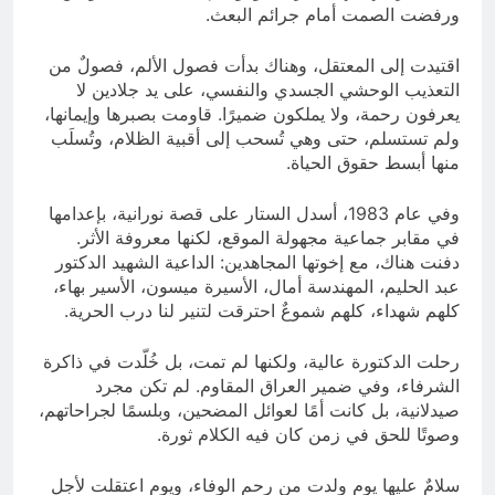
ورفضت الصمت أمام جرائم البعث.
اقتيدت إلى المعتقل، وهناك بدأت فصول الألم، فصولٌ من
التعذيب الوحشي الجسدي والنفسي، على يد جلادين لا
يعرفون رحمة، ولا يملكون ضميرًا. قاومت بصبرها وإيمانها،
ولم تستسلم، حتى وهي تُسحب إلى أقبية الظلام، وتُسلَب
منها أبسط حقوق الحياة.
وفي عام 1983، أسدل الستار على قصة نورانية، بإعدامها
في مقابر جماعية مجهولة الموقع، لكنها معروفة الأثر.
دفنت هناك، مع إخوتها المجاهدين: الداعية الشهيد الدكتور
عبد الحليم، المهندسة أمال، الأسيرة ميسون، الأسير بهاء،
كلهم شهداء، كلهم شموعٌ احترقت لتنير لنا درب الحرية.
رحلت الدكتورة عالية، ولكنها لم تمت، بل خُلّدت في ذاكرة
الشرفاء، وفي ضمير العراق المقاوم. لم تكن مجرد
صيدلانية، بل كانت أمًا لعوائل المضحين، وبلسمًا لجراحاتهم،
وصوتًا للحق في زمن كان فيه الكلام ثورة.
سلامٌ عليها يوم ولدت من رحم الوفاء، ويوم اعتقلت لأجل