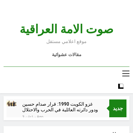
Ski
t
conten
صوت الامة العراقية
موقع اعلامي مستقل
مقالات عشوائية
غزو الكويت 1990: قرار صدام حسين
جديد
ودور دائرته العائلية في الحرب والاحتلال
وعمليات النهب
3 ساعات Ago
السابع من آب يوم الشهيد الأشوري قيم
الشهادة عند الأشوريين ودور الشهيد في