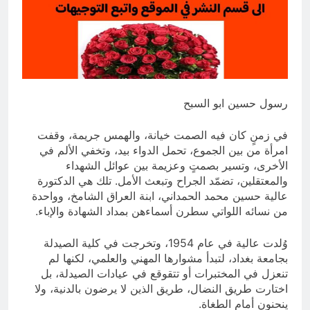
بالعراق (جر الشيعة..لحرب مع سوريا
10 ساعات Ago
الجولاني) و(قصف السعودية) و(استهداف
ماذا لو..تحليل حالة البنية الأسلامية
الامريكان..والتهديد باجتياح الكويت)
بأستبعاد العترة النبوية الطاهرة من
المشهد الأسلامي..!!
10 ساعات Ago
رسول حسين ابو السبح
في زمنٍ كان فيه الصمت خيانة، والهمس جريمة، وقفت
امرأة من بين الجموع، تحمل الدواء بيد، وتخفي الألم في
الأخرى، وتسير بصمتٍ وعزيمة بين عوائل الشهداء
والمعتقلين، تضمّد الجراح وتبعث الأمل. تلك هي الدكتورة
عالية حسين محمد الحمداني، ابنة العراق الشامخ، وواحدة
من نسائه اللواتي سطرن أسماءهن بمداد الشهادة والإباء.
وُلدت عالية في عام 1954، وتخرجت في كلية الصيدلة
بجامعة بغداد، لتبدأ مشوارها المهني والعلمي، لكنها لم
تنعزل في المختبرات أو تتقوقع في عيادات الصيدلة، بل
اختارت طريق النضال، طريق الذين لا يرضون بالدنية، ولا
ينحنون أمام الطغاة.