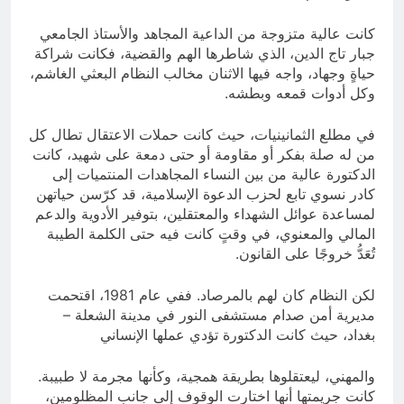
كانت عالية متزوجة من الداعية المجاهد والأستاذ الجامعي
جبار تاج الدين، الذي شاطرها الهم والقضية، فكانت شراكة
حياةٍ وجهاد، واجه فيها الاثنان مخالب النظام البعثي الغاشم،
وكل أدوات قمعه وبطشه.
في مطلع الثمانينيات، حيث كانت حملات الاعتقال تطال كل
من له صلة بفكر أو مقاومة أو حتى دمعة على شهيد، كانت
الدكتورة عالية من بين النساء المجاهدات المنتميات إلى
كادر نسوي تابع لحزب الدعوة الإسلامية، قد كرّسن حياتهن
لمساعدة عوائل الشهداء والمعتقلين، بتوفير الأدوية والدعم
المالي والمعنوي، في وقتٍ كانت فيه حتى الكلمة الطيبة
تُعَدُّ خروجًا على القانون.
لكن النظام كان لهم بالمرصاد. ففي عام 1981، اقتحمت
مديرية أمن صدام مستشفى النور في مدينة الشعلة –
بغداد، حيث كانت الدكتورة تؤدي عملها الإنساني
والمهني، ليعتقلوها بطريقة همجية، وكأنها مجرمة لا طبيبة.
كانت جريمتها أنها اختارت الوقوف إلى جانب المظلومين،