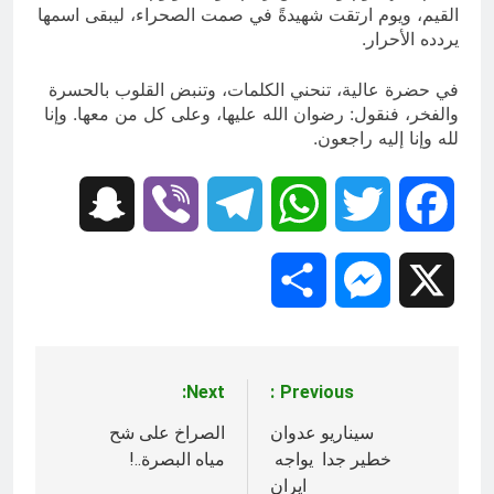
القيم، ويوم ارتقت شهيدةً في صمت الصحراء، ليبقى اسمها
يردده الأحرار.
في حضرة عالية، تنحني الكلمات، وتنبض القلوب بالحسرة
والفخر، فنقول: رضوان الله عليها، وعلى كل من معها. وإنا
لله وإنا إليه راجعون.
Snapchat
Viber
Telegram
WhatsApp
Twitter
Facebook
Share
Messenger
X
Next:
Previous:
تصفّح
المقالات
سيناريو عدوان
الصراخ على شح
خطير جدا يواجه
مياه البصرة..!
ايران