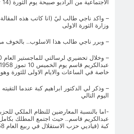
الاجتماعية من الراديو صبيحة يوم الثورة (14 تموز 1958)
– واكد ناجي طالب ليً (انا كاتب هذه المقا
وزارة الثورة الاولى
– وبرر ناجي طالب هذا الاسلوب.. بالخوف من 
خاصة في الساعات والايام الاولى للثورة وهو 
اليوم التالي
-اما بالنسبة المعارضين للنظام الملكي لل
عبدالكريم قاسم.. حيث اجتمع المطلك بكام
كبة (قياديي حزب الاستقلال في ربيع العام 1958 وذلك في زنزانة كامل الجادرجي في سجن بغداد