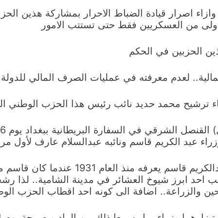
ازاء اصرار قيادة الضباط الاحرار بمشاركة هذين الحز
اولى من العسكريين فقط حتى تستتب الامور
ن الحزبين في الحكم
مالية.. لعدم معرفته في عمليات الصرف المالي للدولة
 ترشيح محمد حديد نائب رئيس هذا الحزب الوطني الدي
اسم ونائبه عبدالسلام عارف لأول مرة في 15 تموز).. أي في اليوم الثاني
– اما بالنسبة لهديب الحاج حمود فقد كان عب
 احد ابرز شيوخ العشائر في مدينة الشامية.. لذا رشح
لاحين والزراعة.. اضافة الى كونه احد اقطاب الحزب ال
ما وزراء.. بل سمعا ذلك من الراديو صبيحة يوم 14 تموز 1958