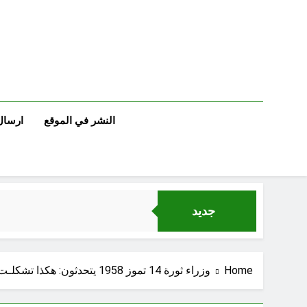
Ski
t
conten
النشر في الموقع
ارسال
جديد
Home
وزراء ثورة 14 تموز 1958 يتحدثون: هكذا تشكلـت حكومة تمـوز الأولى