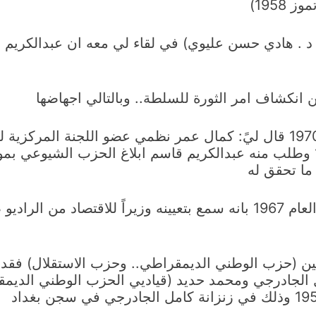
لة د . هادي حسن عليوي) في لقاء لي معه ان عبدالكريم
انكشاف امر الثورة للسلطة.. وبالتالي اجهاضها
– وخلال تحضيري لرسالتي للماجستير العام 1970 قال ليً: كمال عمر نظمي عضو
عبدالكريم قاسم يوم الخميس 10 تموز 1958 وطلب منه عبدالكريم قاسم ابلاغ ا
ما تحقق له
– وذكر لي الدكتور ابراهيم كبة عندما التقيته العام 1967 بانه سمع بتعيينه
حزبين (حزب الوطني الديمقراطي.. وحزب الاستقلال) ف
ل الجادرجي ومحمد حديد (قياديي الحزب الوطني الد