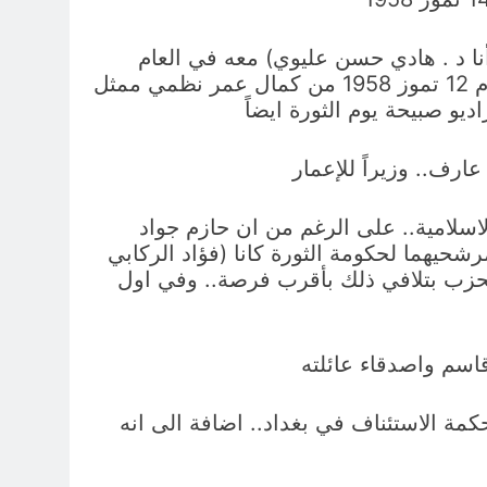
نا د . هادي حسن عليوي) معه في العام
1987 ذكر لي (شنشل) ان حزبه علم بموعد الثورة خلال اجتماع اللجنة العليا لجبهة الاتحاد الوطني يوم 12 تموز 1958 من كمال عمر نظمي ممثل
و صبيحة يوم الثورة ايضاً
ارف.. وزيراً للإعمار
اسلامية.. على الرغم من ان حازم جواد
م (القياديين في هذا الحزب) ذكرا لي (انا د . هادي حسن عليوي) العام 1977 ان مرشحيهما لحكومة الثورة كانا (فؤاد الركابي
لحزب بتلافي ذلك بأقرب فرصة.. وفي اول
قاسم واصدقاء عائلته
مة الاستئناف في بغداد.. اضافة الى انه