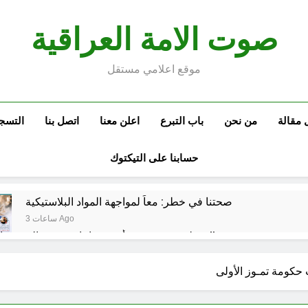
صوت الامة العراقية
موقع اعلامي مستقل
 مقالة
من نحن
باب التبرع
اعلن معنا
اتصل بنا
التسج
حسابنا على التيكتوك
صحتنا في خطر: معاً لمواجهة المواد البلاستيكية
3 ساعات Ago
سطور حقيقية … وأخرى فانتازية سوريالية في الحقبة الديستوبية مع مؤسساتنا الصحية !!
كتب ثقافية جديدة …دَردَشَاتٌ ومُشَاكَسَا
من راسمالية الدولة الى راسمالية ال