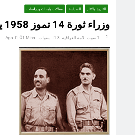
التاريخ والاثار
السياسة
مقالات وابحاث ودراسات
مجلس حسيني (دواعي نصب مآتم العزاء الحسيني)
وزراء ثورة 14 تموز 1958 يتحدثون: هكذا تشكلـت حكومة تمـوز الأولى
عْاشُورْاءُالسَّنَةُ الثَّالِثةَ عشَرَة(٢٢)[إِنتفاضةُ صفَر…تمرُّدٌ حُسَينيٌّ][ب]
0
صوت الامة العراقية
3 سنوات Ago
1 Mins