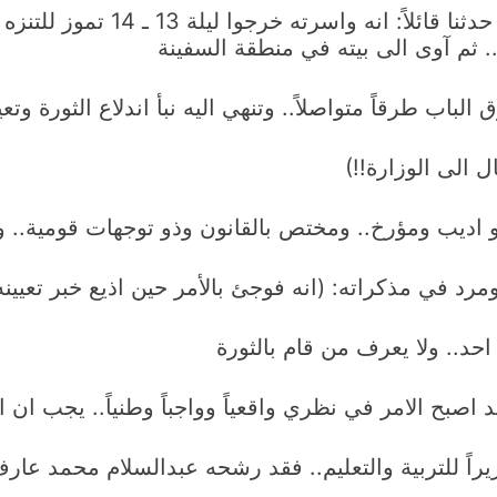
– وهو لا يعلم عن ترشيحه في الوزا
.. ثم آوى الى بيته في منطقة السفينة
لباب طرقاً متواصلاً.. وتنهي اليه نبأ اندلاع الثورة وتعيي
 الى الوزارة!!)
 فهو اديب ومؤرخ.. ومختص بالقانون وذو توجهات قومية..
 في مذكراته: (انه فوجئ بالأمر حين اذيع خبر تعيينه و
 احد.. ولا يعرف من قام بالثورة
 اصبح الامر في نظري واقعياً وواجباً وطنياً.. يجب ان ا
يراً للتربية والتعليم.. فقد رشحه عبدالسلام محمد عار