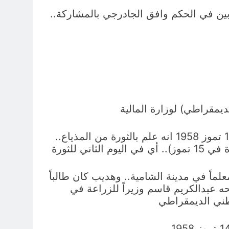
بين في الحكم وافق الجادرجي بالمشاركة..
مقراطي) لوزارة المالية
– من جانبه فان محمد حديد ذكر لـ (سام فول) القنصل الشرقي في السفارة البريطانية ببغداد يوم 16 تموز 1958 انه علم بالثورة من المذياع..
 للثورة
دالكريم قاسم يعرفه منذ العام 1931 عندما كان قاسم معلماً في مدينة الشامية.. وهديب كان طالباً
ه عبدالكريم قاسم وزيراً للزراعة في
وطني الديمقراطي