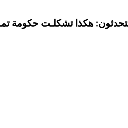
كلمات قرآنية لها علاقة بمشاة أربعين الحسين: تسقي، آثر (ح 11)
16 ساعة Ago
المخطط بياني /
17 ساعة Ago
المن