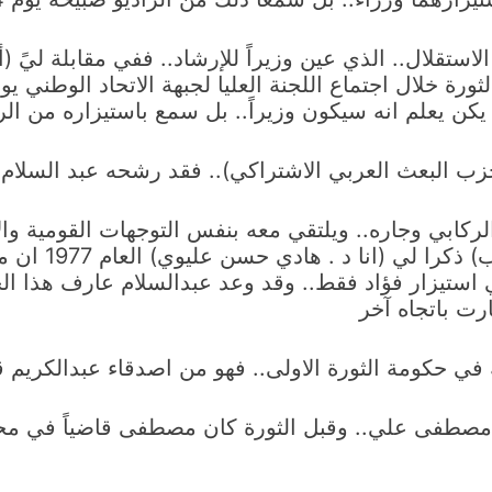
لال.. الذي عين وزيراً للإرشاد.. ففي مقابلة ليً (أ
 يعلم انه سيكون وزيراً.. بل سمع باستيزاره من الرادي
زب البعث العربي الاشتراكي).. فقد رشحه عبد السلام ع
ركابي وجاره.. ويلتقي معه بنفس التوجهات القومية وال
وشمس الدين كاظ
استيزار فؤاد فقط.. وقد وعد عبدالسلام عارف هذا ا
رت باتجاه آخر
 في حكومة الثورة الاولى.. فهو من اصدقاء عبدالكريم 
لد مصطفى علي.. وقبل الثورة كان مصطفى قاضياً في محك