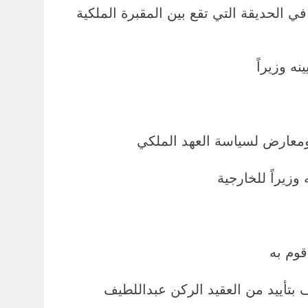
رة.. حيث حدثنا قائلاً: انه واسرته خرجوا ليلة 13 ـ 14 تموز للتنزه في الحديقة التي تقع بين المقبرة الملكية
نه وزيراً
 ومعارض لسياسة العهد الملكي
زيراً للخارجية
قوم به
ف بتأييد من العقيد الركن عبداللطيف