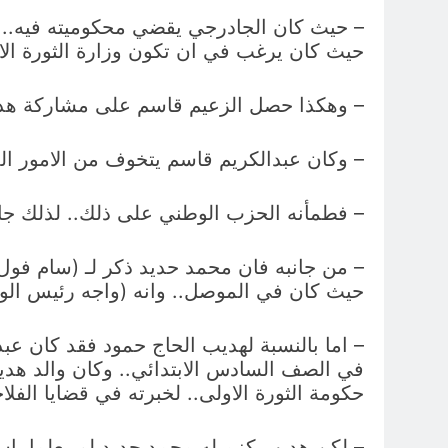
– حيث كان الجادرجي يقضي محكوميته فيه.. و
حيث كان يرغب في ان تكون وزارة الثورة ال
– وهكذا حصل الزعيم قاسم على مشاركة هذي
– وكان عبدالكريم قاسم يتخوف من الامور ال
– فطمأنه الحزب الوطني على ذلك.. لذلك جاء
حيث كان في الموصل.. وانه (واجه رئيس الوزراء عبد الكريم ق
في الصف السادس الابتدائي.. وكان والد هديب
حكومة الثورة الاولى.. لخبرته في قضايا الف
– لكن هديب كزميله محمد حديد لم يعلما باستيزاره