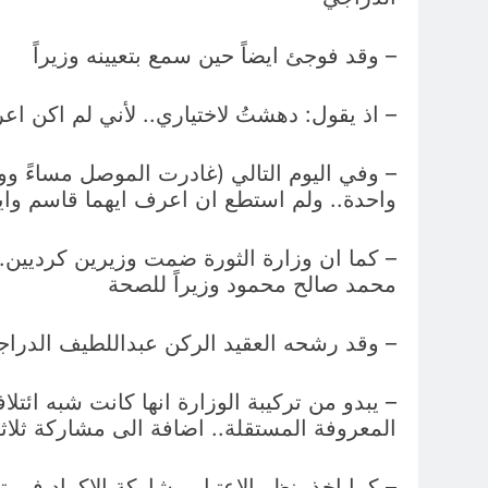
– وقد فوجئ ايضاً حين سمع بتعيينه وزيراً
– اذ يقول: دهشتُ لاختياري.. لأني لم اكن اع
– وفي اليوم التالي (غادرت الموصل مساءً ووص
واحدة.. ولم استطع ان اعرف ايهما قاسم وا
– كما ان وزارة الثورة ضمت وزيرين كرديين.. 
محمد صالح محمود وزيراً للصحة
– وقد رشحه العقيد الركن عبداللطيف الدراجي
– يبدو من تركيبة الوزارة انها كانت شبه ائت
المعروفة المستقلة.. اضافة الى مشاركة ثلاث
– كما اخذ بنظر الاعتبار مشاركة الاكراد في 