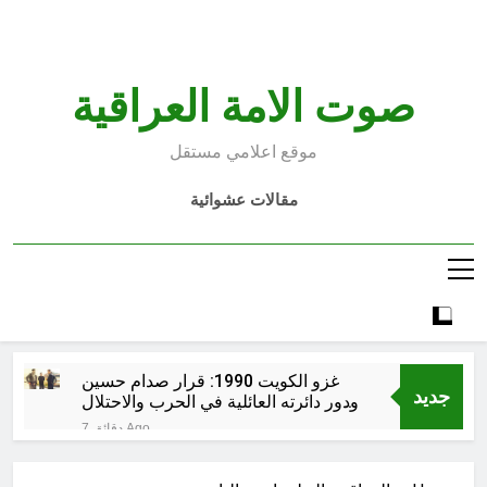
Ski
t
conten
صوت الامة العراقية
موقع اعلامي مستقل
مقالات عشوائية
غزو الكويت 1990: قرار صدام حسين
جديد
ودور دائرته العائلية في الحرب والاحتلال
وعمليات النهب
7 دقائق Ago
السابع من آب يوم الشهيد الأشوري قيم
الشهادة عند الأشوريين ودور الشهيد في