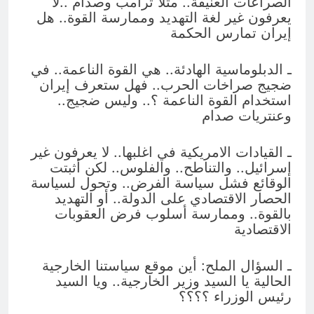
الصراعات العنيفة.. مثلا ترامب وصدام ..لا
يعرفون غير لغة التهديد وممارسة القوة.. هل
إيران تمارس الحكمة
ـ الدبلوماسية الهادئة.. هي القوة الناعمة.. في
ضجيج صراخات الحرب.. فهل ستعرف إيران
استخدام القوة الناعمة ؟.. وليس ضجيج..
وعنتريات صدام
ـ القيادات الامريكية في اغلبها.. لا يعرفون غير
إسرائيل.. والتناطح.. والفلوس.. لكن أثبتت
الوقائع فشل سياسة الفرض.. وتحول لسياسة
الحصار الاقتصادي على الدولة.. أو التهديد
بالقوة.. وممارسة أسلوب فرض العقوبات
الاقتصادية
ـ السؤال الملح: أين موقع سياستنا الخارجية
الحالية يا السيد وزير الخارجية.. ويا السيد
رئيس الوزراء ؟؟؟؟