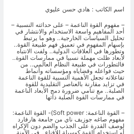
بالعراق (جر الشيعة..لحرب مع سوريا
8 ساعات Ago
الجولاني) و(قصف السعودية) و(استهداف
اسم الكاتب : هادي حسن عليوي
ماذا لو..تحليل حالة البنية الأسلامية
الامريكان..والتهديد باجتياح الكويت)
بأستبعاد العترة النبوية الطاهرة من
المشهد الأسلامي..!!
8 ساعات Ago
– مفهوم القوة الناعمة – على حداثته النسبية –
أحد المفاهيم واسعة الاستخدام والانتشار في
تحليل السياسات الخارجية.. وهو ما يرتبط
بإسهام المفهوم في تعميق فهم طبيعة القوة..
وتطورها في العلاقات الدولية.. ولفت الانتباه
لأبعاد ظلت مهملة نسبيا في ممارسات القوة..
فالتطورات في طبيعة النظام العالمي.. من
حيث فواعله وقضاياه ومؤسساته وأنماط
تفاعلاته تجعل الأهمية النسبية للقوة الناعمة
في تزايد مقارنة بالعناصر التقليدية للقوة
الصلبة.. مع تنامي ضرورة دمج الأبعاد الناعمة
في ممارسات القوة الصلبة ذاتها
– القوة الناعمة: Soft power)‏- القوة الناعمة:
مفهوم صاغه جوزيف ناي من جامعة هارفارد
لوصف القدرة على الجذب والضم دون الإكراه
أو استخدام القوة كوسيلة للإقناع.. في الآونة