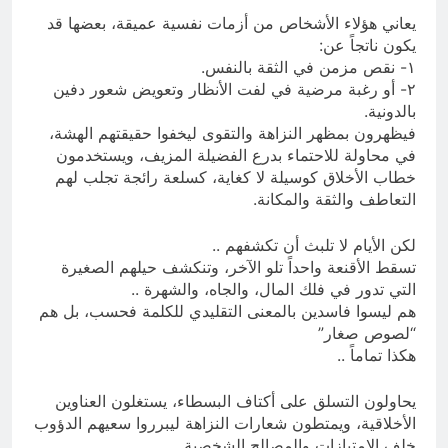
يعاني هؤلاء الأشخاص من أزمات نفسية عميقة، بعضها قد
يكون ناتجاً عن:
١- نقص مزمن في الثقة بالنفس.
٢- أو رغبة مرضية في لفت الأنظار وتعويض شعور دفين
بالدونية.
فيظهرون بمظهر النزاهة والتقوى ليخفوا حقيقتهم الهشة،
في محاولة للاحتماء بدرع الفضيلة المزيف، ويستخدمون
خطاب الأخلاق كوسيلة لا كغاية، كسلعة رائجة تجلب لهم
التعاطف والثقة والمكانة.
لكن الأيام لا تلبث أن تكشفهم ..
تسقط الأقنعة واحداً تلو الآخر، وتنكشف حيلهم الصغيرة
التي تدور في فلك المال، والجاه، والشهرة ..
هم ليسوا فاسدين بالمعنى التقليدي للكلمة فحسب، بل هم
“لصوص صغار”
هكذا تماماً ..
يحاولون التسلق على أكتاف البسطاء، يستغلون العناوين
الأخلاقية، ويمتطون شعارات النزاهة ليبرروا سعيهم الدؤوب
خلف الامتيازات والمصالح الشخصية.