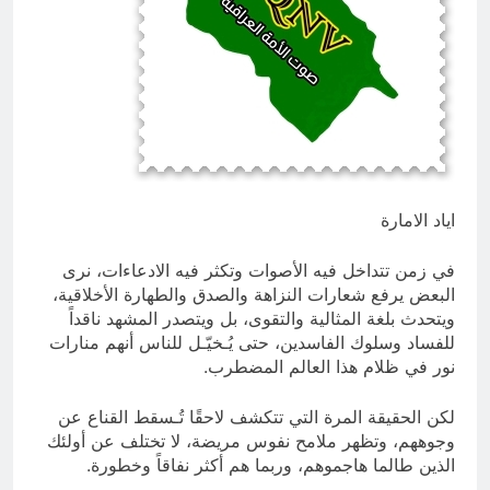
انتهت الحرب… لكن لم ينتهي
الموت
19 ساعة Ago
اياد الامارة
في زمن تتداخل فيه الأصوات وتكثر فيه الادعاءات، نرى
البعض يرفع شعارات النزاهة والصدق والطهارة الأخلاقية،
ويتحدث بلغة المثالية والتقوى، بل ويتصدر المشهد ناقداً
للفساد وسلوك الفاسدين، حتى يُـخيّـل للناس أنهم منارات
نور في ظلام هذا العالم المضطرب.
لكن الحقيقة المرة التي تتكشف لاحقًا تُـسقط القناع عن
وجوههم، وتظهر ملامح نفوس مريضة، لا تختلف عن أولئك
الذين طالما هاجموهم، وربما هم أكثر نفاقاً وخطورة.