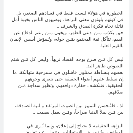
الخطورة في هؤلاء ليست فقط في فسادهم الصغير، بل
في كونهم يلوثون معنى النزاهة، ويصيبون الناس بخيبة أمل
قاتلة تجاه فكرة الصدق والشرف ..
حين يكذب مَـن ادعى الطهر، ويخون مَـن زعم الدفاع عن
القيم، تتآكل ثقة المجتمع بمَـن حوله، وتُـقوّض أسس الإيمان
بالقيم العليا.
ليس كل مَـن صرخ بوجه الفساد نزيهاً، وليس كل مَـن شتم
اللصوص طاهر اليد.
بعضهم ببساطة ممثلون فاشلون في مسرحية متهالكة، ما
إن تسلط عليهم أضواء الحقيقة حتى تتعرى وجوههم
الحقيقية، فتنكشف حقارة دوافعهم، وتظهر سذاجة مَـن
صدّقهم.
لذا، فلنُـحسن التمييز بين الصوت المرتفع والنية الصادقة،
بين مَـن يملأ الدنيا صراخاً، ومَـن يعمل بصمت ..
النزاهة الحقيقية لا تحتاج إلى إعلان، وإنما تُـرى في
المواقف، وتُـثبت في الامتحانات، وتتجلى عند تعارض