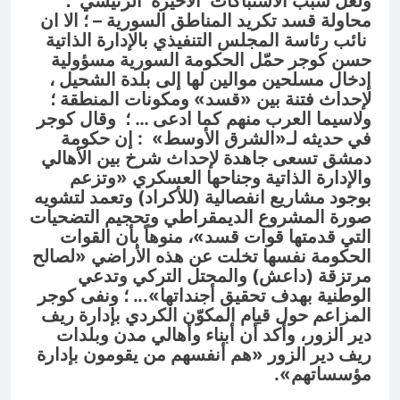
ولعل سبب الاشتباكات الاخيرة الرئيسي ؛
محاولة قسد تكريد المناطق السورية – ؛ الا ان
نائب رئاسة المجلس التنفيذي بالإدارة الذاتية
حسن كوجر حمّل الحكومة السورية مسؤولية
إدخال مسلحين موالين لها إلى بلدة الشحيل ،
لإحداث فتنة بين «قسد» ومكونات المنطقة ؛
ولاسيما العرب منهم كما ادعى … ؛ وقال كوجر
في حديثه لـ«الشرق الأوسط» : إن حكومة
دمشق تسعى جاهدة لإحداث شرخ بين الأهالي
والإدارة الذاتية وجناحها العسكري «وتزعم
بوجود مشاريع انفصالية (للأكراد) وتعمد لتشويه
صورة المشروع الديمقراطي وتحجيم التضحيات
التي قدمتها قوات قسد»، منوهاً بأن القوات
الحكومة نفسها تخلت عن هذه الأراضي «لصالح
مرتزقة (داعش) والمحتل التركي وتدعي
الوطنية بهدف تحقيق أجنداتها».
.. ؛
ونفى كوجر
المزاعم حول قيام المكوّن الكردي بإدارة ريف
دير الزور، وأكد أن أبناء وأهالي مدن وبلدات
ريف دير الزور «هم أنفسهم من يقومون بإدارة
مؤسساتهم».