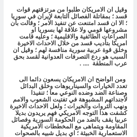
وقيل ان الامريكان طلبوا من مرتزقتهم قوات
قسد ؛ بمقاتلة الفصائل التابعة لإيران في سوريا
؛ الا ان قسد امتنعت عن تنفيذ الامر ؛ وقالت بأن
مشروعها قومي ولا علاقة لها بسوريا او
الصراعات الطائفية والاقليمية ؛ وعليه قامت
امريكا بتأديب قسد من خلال الاحداث الاخيرة
وخلق قوة عربية سورية منافسة لهم ؛ وقيل ان
السبب هو ردع التصرفات العدوانية لقسد بحق
عرب المنطقة …. .
ومن الواضح ان الامريكان يسعون دائما الى
تعدد الخيارات والسيناريوهات وخلق البدائل
وصناعة الضد وضده النوعي معا ؛ تنفيذا
لأجنداتهم المشبوهة في تفتيت الشعوب والامم
ونهب الثروات والخيرات ؛ ولعل الاحداث الاخيرة
كشفت هذا التوجه الامريكي فهم يريدون بديلا
عربيا يقف بالضد من الحكومة السورية وفصائل
المقاومة ويتماهى مع المخططات الامريكية
الاستعمارية الخبيثة ؛ اي بديل شبيه بالصحوات