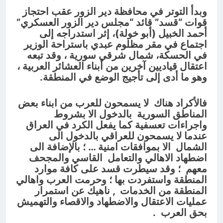
وبدأ التوتر في محافظة دير الزور عقب احتجاز
قوات “قسد” قائد “مجلس دير الزور العسكري”
أحمد الخبيل (أبو خولة)، إثر استدراجه إلى
اجتماع في مقر مظلوم عبدي باستراحة الوزير
في الحسكة، شمال شرقي سورية ، وقد تبعه
اعتقال قياديين آخرين من أبناء العشائر العربية ،
وهو ما أدى إلى تأجيج الوضع في المنطقة.
فالأكراد هناك لا يسمحون للعرب من ابناء بعض
المناطق السورية بالدخول الا بشروط
واجراءات تعسفية كما يفعل الكرد في العراق
عندما لا يسمحون للعراقي بالدخول الى
الشمال الا بموافقات امنية … ؛ بالإضافة الى
اضطهاد الاهالي والتعامل القاسي والمجحف
معهم ؛ وقد سيطرت قسد على كافة موارد
المنطقة واستفردت بها ؛ وحرمت العرب واهالي
المنطقة من الخدمات , ناهيك عن استمرار
عمليات الاعتقال والاضطهاد والاقصاء والتهميش
بحق العرب .