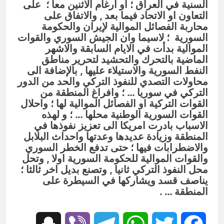
السنية في العراق ؛ او ارغام الاثنين معا ؛ على
التعاون او الاتحاد فيما بعد , والاتفاق على
محاربة الفصائل الموالية لإيران والحكومة
السورية ؛ لاسيما وان الجيش السوري والقوات
الموالية بدأت في الايام السابقة والاشهر
الماضية بالتحرك والتحشيد لتحرير مناطق
النفط السورية والاستيلاء عليها , بالإضافة الى
محاولات التصدي للنفوذ التركي والحد من الدور
التركي في سوريا … ؛ وافراغ المنطقة من
القوات التركية او الفصائل الموالية لها ؛ واحلال
القوات السورية الوطنية محلها … ؛ و لهذه
الاسباب بادرت امريكا الى تعزيز نفوذها في
المنطقة وزيادة عديدها وعدتها واحداث البلابل
والاضطرابات فيها ؛ حتى تدفع الخطر السوري
والقوات الموالية للحكومة السورية اولا , وتحل
محل النفوذ التركي ثانيا , وتصنع بديل اخر ثالثا ؛
يناصف قسد ويشاركها في السيطرة على
المنطقة … .