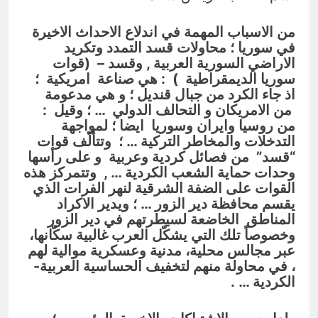
10 ساعات Ago
مؤيد اللامي .. الأكثر إستحقاقا لمنصب
من الاسباب المهمة في اندلاع الاحداث الاخيرة
وزير الثقافة أو الخارجية
في سوريا ؛ محاولات قسد التمدد وتكريد
10 ساعات Ago
الاراضي السورية العربية , وقسد – (
قوات
سوريا الديمقراطية ) : هي صناعة امريكية ؛
اذ جاء الكرد من جبال قنديل ؛ و هي مدعومة
من الامريكان و التحالف الدولي … ؛ وقيل :
من روسيا وايران وسوريا ايضا ؛ لمواجهة
التدخلات والمخاطر التركية … ؛ وتتألّف قوات
“قسد” من فصائل كردية وعربية و على رأسها
وحدات حماية الشعب الكردية … , وتتمركز هذه
القوات على الضفة الشرقية لنهر الفرات الذي
يقسم محافظة دير الزور … ؛ ويدير الاكراد
المناطق الخاضعة لسيطرتهم في دير الزور
وخصوصاً تلك التي يشكّل العرب غالبية سكّانها،
عبر مجالس محلية، مدنية وعسكرية موالية لهم
، في محاولة منهم لتخفيف الحساسية العربية-
الكردية … .