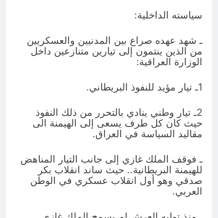
سياسته الداخلية:
ـ شهد عهده صراع بين المدنيين والعسكريين
من الذين ينتمون إلى تيارين متنازعين داخل
الوزارة العراقية:
1ـ تيار مؤيد للنفوذ البريطاني.
2ـ تيار وطني ينادي بالتحرر من ذلك النفوذ
حيث كان كل طرف يسعى إلى الهيمنة الى
مقاليد السياسة في العراق.
ـ فوقف الملك غازي إلى جانب التيار المناهض
للهيمنة البريطانية.. حيث ساند انقلاب بكر
صدقي وهو أول انقلاب عسكري في الوطن
العربي.
ـ منذ توليه العرش لم يسمح الملك غازي