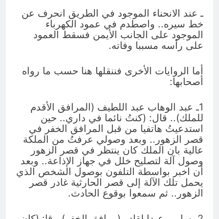
ـ عند الانحناء الموجود في الطريق انحرف عن
خط سيره.. واصطدم في عمود الكهرباء
الموجود على الجانب الأيمن فسقط العمود
على رأسه مسببا وفاته.
أما الروايات الأخرى فننقلها هنا حسب ما رواه
أصحابها:
1ـ عبد الوهاب عبد اللطيف (المرافق الأقدم
للملك).. قال: (كنتُ نائما في داري.. حين
استدعيتُ هاتفيا من قبل المرافق الخفر في
قصر الزهور.. وبعد وصولي عرفتُ من الملكة
عالية بان الملك كان ينتظر في قصر الزهور
وصول آلة لتصليح خلل في جهاز الإذاعة.. وبعد
أن اخبر بواسطة التلفون بوصول الشخص الذي
يحمل تلك الآلة إلى قصر الحارثية غادر قصر
الزهور.. ثم سمعوا بوقوع الحادث.
2ـ سامي عبدا لقادر (مرافق الخفر).. قا: (كان