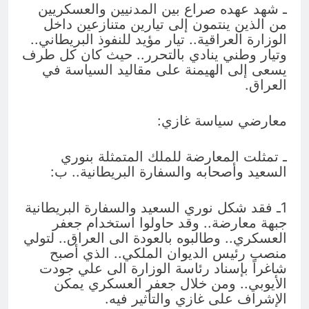
ـ شهد عهده صراع بين المدنيين والعسكريين
من الذين ينتمون إلى تيارين متنازعين داخل
الوزارة العراقية.. تيار مؤيد للنفوذ البريطاني..
وتيار وطني ينادي بالتحرر.. حيث كان كل طرف
يسعى إلى الهيمنة على مقاليد السياسة في
العراق.
معارضي سياسة غازي:
ـ تمثلت المعارضة للملك المتمثلة بنوري
السعيد وأصحابه والسفارة البريطانية.. ب:
1ـ فقد شكل نوري السعيد والسفارة البريطانية
جبهة معارضة.. وقد حاولوا استخدام جعفر
العسكري.. وطالبوه بالعودة الى العراق.. لتولي
منصب رئيس الديوان الملكي.. الذي أصبح
شاغراً بإسناد رئاسة الوزارة الى علي جودت
الأيوبي.. ومن خلال جعفر العسكري يمكن
الإشراف على غازي والتأثير فيه.