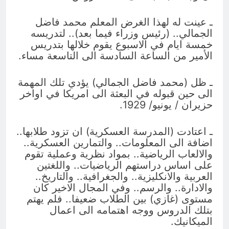
ـ عينت له لهذا الغرض المعلم محمد فاضل
الجمالي.. (رئيس وزراء فيما بعد).. لتدريسه
خمسة ايام في الاسبوع يقوم خلالها بتدريس
الأمير من الساعة السادسة الى التاسعة مساء.
ـ ظل (محمد فاضل الجمالي) يؤدي تلك المهمة
الى حين قبوله في البعثة الى امريكا في اواخر
حزيران / يونيو/ 1929.
ـ اعتادت (المدرسة العسكرية) ان تزود طلابها..
اضافة الى المعلومات.. والتمارين العسكرية..
والالعاب الرياضية.. بمواد نظرية وعملية تقوم
على اساس دراستهم الرياضيات.. واللغتين
العربية والانكليزية.. والجغرافية.. والتاريخ..
والادارة.. والرسم.. وفي المجال الاخير كان
مستوى (غازي) بين الطلاب ضعيفا.. فلم يهتم
بتلك الدروس ووجه اهتمامه الى اعمال
الميكانيك.