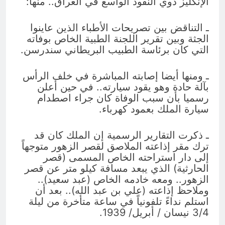
الإنكليز ذوي النفوذ الواسع في العراق.. منها:
ـ التناقض بين تصريحات الأطباء الذين عاينوا
الجثة وبين تقرير اللجنة الطبية الخاص بوفاته
التي كان برئاسة الطبيب البريطاني سندرسن.
ـ ومنها أيضا إصابته المباشرة في خلف الرأس
بآلة حادة وهو يقود سيارته.. في حين أعلن
رسميا بأن سبب الوفاة كان جراء اصطدام
سيارة الملك بعمود كهرباء.
ـ ذكرت التقارير الرسمية إن الملك كان قد
ترك مقر إذاعته الملاصق لقصر الزهور متوجهاً
إلى دار استراحته الخاص المسمى (قصر
الحارثية) الذي يبعد مسافة كيلو متر عن قصر
الزهور.. ومعه خادمه الخاص (عبد سعيد)..
وملاحظ إذاعته (علي بن عبد الله).. بعد أن
استلم نداءً تلفونياً في ساعة متأخرة من ليلة
3/4 نيسان / أبريل/ 1939.