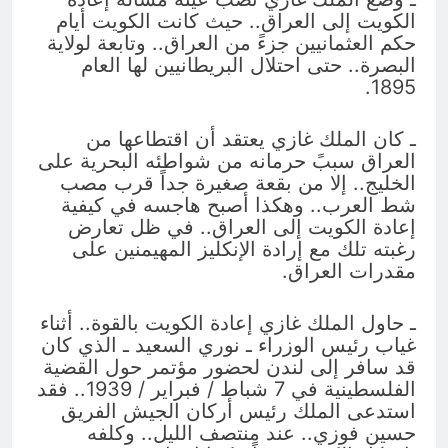
الكويت إلى العراق.. حيث كانت الكويت أيام
حكم العثمانيين جزءً من العراق.. وتابعة لولاية
البصرة.. حتى احتلال البريطانيين لها العام
1895.
ـ كان الملك غازي يعتقد أن اقتطاعها من
العراق سببً حرمانه من شواطئه البحرية على
الخليج.. إلا من بقعة صغيرة جداً قرب مصب
شط العرب.. وهكذا أصبح هاجسه في كيفية
إعادة الكويت إلى العراق.. في ظل تعارض
رغبته تلك مع إرادة الإنكليز المهيمنين على
مقدرات العراق.
ـ حاول الملك غازي إعادة الكويت بالقوة.. أثناء
غياب رئيس الوزراء ـ نوري السعيد ـ الذي كان
قد سافر إلى لندن لحضور مؤتمر حول القضية
الفلسطينية في 7 شباط / فبراير / 1939.. فقد
استدعى الملك رئيس أركان الجيش الفريق
حسين فوزي.. عند منتصف الليل.. وكلفه