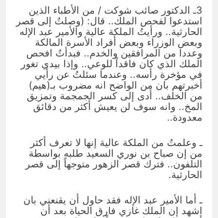
3ـ الدكتور صائب شوكت / من الأطباء الذين
استدعوا لفحص الملك.. قال: (وصلتُ إلى قصر
الحارثية.. ورأيتُ الملكة عالية والأمير عبد الإله
وبعض الوزراء وبعض أفراد الأسرة المالكة
وعددا من المرافقين والخدم.. فبدأتُ افحص
الملك الذي كان فاقداً للوعي.. وإذا بيدي تغور
في مؤخرة رأسه.. وعندما سئلتُ عن رأيي
أخبرتهم بان من الواضح انه مضروب بـ(هيم)
من الخلف.. أدى إلى كسر الجمجمة وتمزيق
المخ.. وانه سوف لن يعيش أكثر من دقائق
معدودة..
ـ وعلمتُ من الملكة عالية إنها لا تعرف أكثر
من إن صباح بن نوري السعيد طلبه بواسطة
التلفون.. فترك قصر الزهور متوجهاً إلى قصر
الحارثية.
ـ أما الأمير عبد الإله فقد حاول أن يقنعني بان
اشهد إن الملك غازي فارق الحياة بعد أن