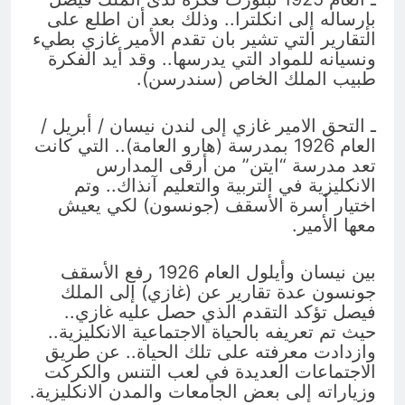
بإرساله إلى انكلترا.. وذلك بعد أن اطلع على
التقارير التي تشير بان تقدم الأمير غازي بطيء
ونسيانه للمواد التي يدرسها.. وقد أيد الفكرة
طبيب الملك الخاص (سندرسن).
ـ التحق الامير غازي إلى لندن نيسان / أبريل /
العام 1926 بمدرسة (هارو العامة).. التي كانت
تعد مدرسة “ايتن” من أرقى المدارس
الانكليزية في التربية والتعليم آنذاك.. وتم
اختيار أسرة الأسقف (جونسون) لكي يعيش
معها الأمير.
بين نيسان وأيلول العام 1926 رفع الأسقف
جونسون عدة تقارير عن (غازي) إلى الملك
فيصل تؤكد التقدم الذي حصل عليه غازي..
حيث تم تعريفه بالحياة الاجتماعية الانكليزية..
وازدادت معرفته على تلك الحياة.. عن طريق
الاجتماعات العديدة في لعب التنس والكركت
وزياراته إلى بعض الجامعات والمدن الانكليزية.