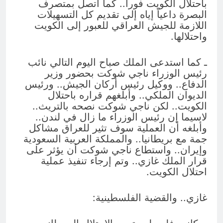
باحتلال الكويت فوراً.. كما اتصل بمتصرف
البصرة داعياً إياه إلى تقديم كل التسهيلات
اللازمة للجيش العراقي للعبور إلى الكويت
واحتلالها.
ـ كما استدعى الملك صباح اليوم التالي نائب
رئيس الوزراء ناجي شوكت بحضور وزير
الدفاع.. ووكيل رئيس أركان الجيش.. ورئيس
الديوان الملكي.. وأبلغهم قراره باحتلال
الكويت.. لكن ناجي شوكت نصحه بالتريث..
لاسيما إن رئيس الوزراء ما زال في لندن..
وأبلغه أن العملية سوف تثير للعراق مشاكل
جمة مع بريطانيا.. والمملكة العربية السعودية
وإيران.. واستطاع ناجي شوكت أن يؤثر على
قرار الملك غازي.. وتم إرجاء تنفيذ عملية
احتلال الكويت.
غازي.. والقضية الفلسطينية: