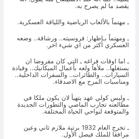
يقصد ما لم يصرح به.
ـ مهتماً بالألعاب الرياضية واللياقة العسكرية.
ـ ومهتماً بـإظهار: فروسيته.. ورشاقة.. وضعه
العسكري اكثر من اي شيء اخر.
ـ اما اوقات فراغه ـ التي كان مفروضا ان
يستغلها.. ملأها ولعه بأعمال الميكانيك.. وقيادة
السيارات.. والطائرات.. والسفرات الداخلية..
ومناسبات المرح مع الاصدقاء.
ـ وليس كولي عهد يتهيأ لان يكون ملكا في
مطالعته تجارب الماضي والتطورات الجديدة
والمتوقعة لنواحي الحياة المختلفة.
ـ تخرج العام 1932 برتبة ملازم ثاني وعين
مرافقا للملك فيصل الأول.