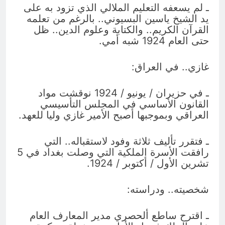
ـ لم يسعفه التعليم الملالي الذي تزود به على
يد الشيخ ياسين البسيوني.. بالرغم من تعلمه
القرآن الكريم.. والكتابة وعلوم الدين.. ظل
حتى العام 1924 شبه أمي.
غازي.. في العراق:
ـ في حزيران / يونيو / 1924 نوقشت مواد
القانون الأساسي في المجلس التأسيسي
العراقي وبموجبها أصبح الأمير غازي وليا للعهد.
ـ فتقرر تأليف ثلاثة وفود لاستقباله.. التي
رافقت الأسرة الملكية التي وصلت بغداد في 5
تشرين الأول / أكتوبر / 1924.
شخصيته.. ودراسته:
ـ اقترح ساطع ألحصري مدير المعارف العام