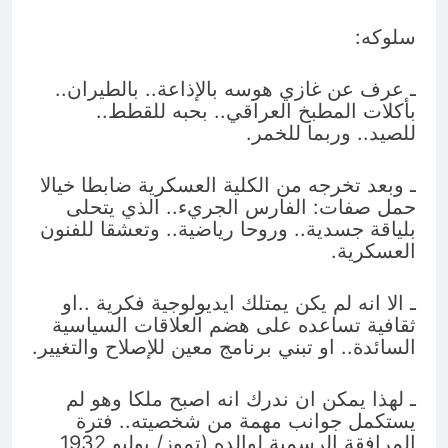
سلوكه:
ـ عرف عن غازي هوسه بالإذاعة.. بالطيران..
بأكلات المطبخ العراقي.. بحبه للقطط..
للصيد.. وربما للخمر.
ـ وبعد تخرجه من الكلية العسكرية ضابطا خيالا
حمل صفات: الفارس الجريء.. الذي يتحلى
بلياقة جسدية.. وروحا رياضية.. وتعشقا للفنون
العسكرية.
ـ الا انه لم يكن يمتلك ايديولوجية فكرية ..او
ثقافية تساعده على هضم العلاقات السياسية
السائدة.. او تبني برنامج معين للإصلاح والتغيير.
ـ لهذا يمكن ان ندرك انه اصبح ملكا وهو لم
يستكمل جوانب مهمة من شخصيته.. فترة
المرافقة الرسمية لوالده (تموز/ يوليو 1932ـ