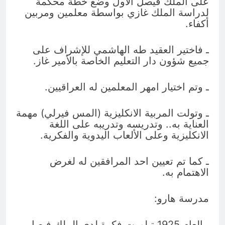
على الملك فيصل الأول وضع خطة محكمة
لدراسة الملك غازي بواسطة معلمين ومربين
أكفاء.
ـ فاختير العقيد طه الهاشمي للإشراف على
جميع شؤون دار التعليم الخاصة بالأمير غاز.
ـ وتم اختيار امهر المعلمين له العراقيين.
ـ وتولت المربية الانكليزية (المس فيرلي) مهمة
العناية به.. وتدريسه وتدريبه على اللغة
الانكليزية وعلى الألعاب اليدوية والفكرية.
ـ كما تم تعيين احد المرافقين له لغرض
الاهتمام به.
مدرسة هارو:
ـ العام 1925 تبلورت فكرة لدى الملك فيصل