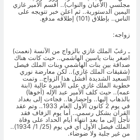
مجلسي (الأعيان والنواب).. أقسم الامير غازي
اليمين الدستورية.. ثم اعلن خبر تتويجه على
الناس.. بإطلاق (101) إطلاقه مدفع.
زواجه:
ـ رغبً الملك غازي بالزواج من الآنسة (نعمت)
اصغر بنات ياسين الهاشمي.. حيث كانت هناك
صداقة بين بنات الهاشمي وبنات الملك فيصل
(شقيقات الملك غازي).. لكن معارضة نوري
السعيد الشديدة أفشل هذا الزواج.. وتمت
خطوبة الملك غازي على الأميرة عالية (ابنة
عمه).. حيث كلف الأمير عبد الإله (أخوها)
بالذهاب إليها.. وإحضارها.. فجاءت إلى بغداد
في يوم 2 كانون الأول العام 1933.. وتم عقد
القران بشكل رسمي.. أما يوم الزفاف فقد
تأجل إلى ما بعد انتهاء أيام الحداد على وفاة
الملك فيصل الأول أي في يوم (25/ 1/ 1934)..
من غير جلبة ولا ضوضاء.