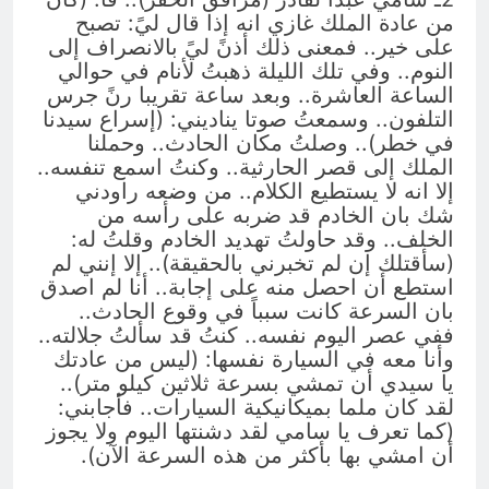
من عادة الملك غازي انه إذا قال ليً: تصبح
على خير.. فمعنى ذلك أذنً ليً بالانصراف إلى
النوم.. وفي تلك الليلة ذهبتُ لأنام في حوالي
الساعة العاشرة.. وبعد ساعة تقريبا رنً جرس
التلفون.. وسمعتُ صوتا يناديني: (إسراع سيدنا
في خطر).. وصلتُ مكان الحادث.. وحملنا
الملك إلى قصر الحارثية.. وكنتُ اسمع تنفسه..
إلا انه لا يستطيع الكلام.. من وضعه راودني
شك بان الخادم قد ضربه على رأسه من
الخلف.. وقد حاولتُ تهديد الخادم وقلتُ له:
(سأقتلك إن لم تخبرني بالحقيقة).. إلا إنني لم
استطع أن احصل منه على إجابة.. أنا لم اصدق
بان السرعة كانت سبباً في وقوع الحادث..
ففي عصر اليوم نفسه.. كنتُ قد سألتُ جلالته..
وأنا معه في السيارة نفسها: (ليس من عادتك
يا سيدي أن تمشي بسرعة ثلاثين كيلو متر)..
لقد كان ملما بميكانيكية السيارات.. فأجابني:
(كما تعرف يا سامي لقد دشنتها اليوم ولا يجوز
أن امشي بها بأكثر من هذه السرعة الآن).