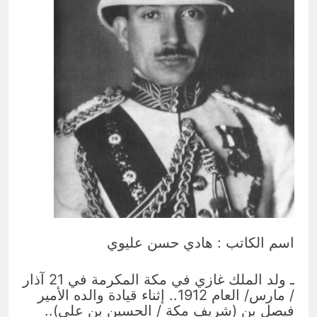
بالعراق (جر الشيعة..لحرب مع سوريا
8 ساعات Ago
الجولاني) و(قصف السعودية) و(استهداف
ماذا لو..تحليل حالة البنية الأسلامية
الامريكان..والتهديد باجتياح الكويت)
بأستبعاد العترة النبوية الطاهرة من
المشهد الأسلامي..!!
8 ساعات Ago
اسم الكاتب : هادي حسن عليوي
ـ ولد الملك غازي في مكة المكرمة في 21 آذار
/ مارس/ العام 1912.. إثناء قيادة والده الأمير
فيصل بن (شريف مكة / الحسين بن علي)..