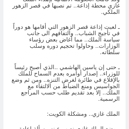
غازي محطة إذاعة.. تم نصبها في قصر الزهور
الملكي.
ـ لعبت إذاعة قصر الزهور التي أقامها هو دوراً
في تأجيج الشباب.. والتفافهم الى جانب
سياسة الملك.. مما أغاض بعض رؤساء
الوزارات.. وحاولوا تحجيم دوره وسلب
سلطاته.
ـ حتى إن ياسين الهاشمي ..الذي أصبح رئيساً
للوزراء.. إصدار أوامره بعدم السماح للملك
بالإقلاع في طائرة لغرض التنزه.. ومن ثم وضع
الجواسيس ومنع الضباط من الالتقاء مع
الملك.. إلا بعد تقديم طلب حسب المراجع
الرسمية.
الملك غازي.. ومشكلة الكويت:
ـ وضع الملك غازي نصب عينه مسألة إعادة