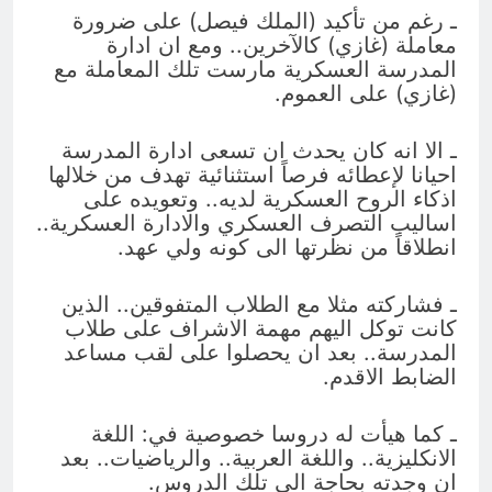
ـ رغم من تأكيد (الملك فيصل) على ضرورة
معاملة (غازي) كالآخرين.. ومع ان ادارة
المدرسة العسكرية مارست تلك المعاملة مع
(غازي) على العموم.
ـ الا انه كان يحدث ان تسعى ادارة المدرسة
احيانا لإعطائه فرصاً استثنائية تهدف من خلالها
اذكاء الروح العسكرية لديه.. وتعويده على
اساليب التصرف العسكري والادارة العسكرية..
انطلاقاً من نظرتها الى كونه ولي عهد.
ـ فشاركته مثلا مع الطلاب المتفوقين.. الذين
كانت توكل اليهم مهمة الاشراف على طلاب
المدرسة.. بعد ان يحصلوا على لقب مساعد
الضابط الاقدم.
ـ كما هيأت له دروسا خصوصية في: اللغة
الانكليزية.. واللغة العربية.. والرياضيات.. بعد
ان وجدته بحاجة الى تلك الدروس.