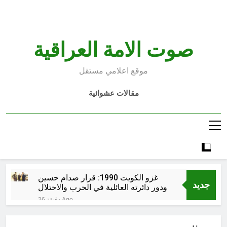
Ski
t
conten
صوت الامة العراقية
موقع اعلامي مستقل
مقالات عشوائية
غزو الكويت 1990: قرار صدام حسين
جديد
ودور دائرته العائلية في الحرب والاحتلال
وعمليات النهب
26 دقيقة Ago
السابع من آب يوم الشهيد الأشوري قيم
الشهادة عند الأشوريين ودور الشهيد في