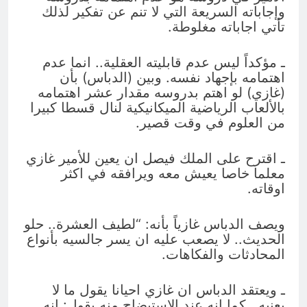
وإجاباته السريعة التي لا تنم عن تفكير لذلك
تأتي اجاباته مغلوطة.
ـ مؤكداً ليس عدم قابليته العقلية.. انما عدم
اهتمامه بإجهاد نفسه. وبين (الدباس) بأن
(غازي) لو اهتم بدروسه مقدار عشر اهتمامه
بالألعاب الرياضية الميكانيكية لنال قسطا كبيرا
من العلوم في وقت قصير.
ـ اقترح على الملك فيصل ان يعين للأمير غازي
معلما خاصا يعيش معه ويرافقه في اكثر
اوقاته.
ويصف الدباس غازياً بأنه: “لطيف العشرة.. حلو
الحديث.. لا يصعب عليه ان يسر جالسيه بأنواع
المحادثات والفكاهات.
ـ ويعتقد الدباس ان غازي احيانا يقول ما لا
يعنيه.. كما انه عند الاستيضاح منه يقول: انه