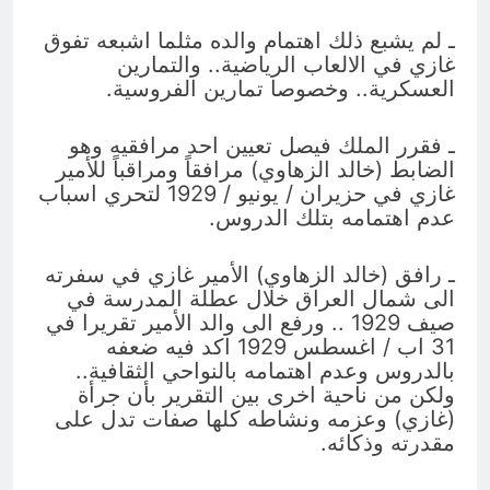
ـ لم يشبع ذلك اهتمام والده مثلما اشبعه تفوق
غازي في الالعاب الرياضية.. والتمارين
العسكرية.. وخصوصا تمارين الفروسية.
ـ فقرر الملك فيصل تعيين احد مرافقيه وهو
الضابط (خالد الزهاوي) مرافقاً ومراقباً للأمير
غازي في حزيران / يونيو / 1929 لتحري اسباب
عدم اهتمامه بتلك الدروس.
ـ رافق (خالد الزهاوي) الأمير غازي في سفرته
الى شمال العراق خلال عطلة المدرسة في
صيف 1929 .. ورفع الى والد الأمير تقريرا في
31 اب / اغسطس 1929 اكد فيه ضعفه
بالدروس وعدم اهتمامه بالنواحي الثقافية..
ولكن من ناحية اخرى بين التقرير بأن جرأة
(غازي) وعزمه ونشاطه كلها صفات تدل على
مقدرته وذكائه.