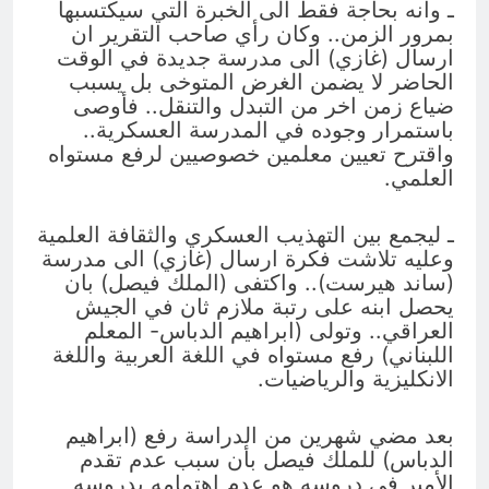
ـ وانه بحاجة فقط الى الخبرة التي سيكتسبها
بمرور الزمن.. وكان رأي صاحب التقرير ان
ارسال (غازي) الى مدرسة جديدة في الوقت
الحاضر لا يضمن الغرض المتوخى بل يسبب
ضياع زمن اخر من التبدل والتنقل.. فأوصى
باستمرار وجوده في المدرسة العسكرية..
واقترح تعيين معلمين خصوصيين لرفع مستواه
العلمي.
ـ ليجمع بين التهذيب العسكري والثقافة العلمية
وعليه تلاشت فكرة ارسال (غازي) الى مدرسة
(ساند هيرست).. واكتفى (الملك فيصل) بان
يحصل ابنه على رتبة ملازم ثان في الجيش
العراقي.. وتولى (ابراهيم الدباس- المعلم
اللبناني) رفع مستواه في اللغة العربية واللغة
الانكليزية والرياضيات.
بعد مضي شهرين من الدراسة رفع (ابراهيم
الدباس) للملك فيصل بأن سبب عدم تقدم
الأمير في دروسه هو عدم اهتمامه بدروسه