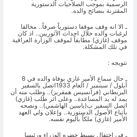
الرسمية بموجب الصلاحيات الدستورية
المقترنة بنصائح والده.
ـ الا انه وقف موقفا دستورياً صرفاً.. مخالفا
لرغبات والده خلال احداث الآثوريين.. اذ كان
موقف (غازي) مطابقاً لموقف الوزارة العراقية
في تلك المشكلة.
تتويجه :
ـ حال سماع الأمير غازي بوفاة والده في 8
أيلول / سبتمبر / العام 1933اتصل بالسفير
البريطاني (فرانسيس همفريز).. وطلب منه أن
يمد له يد المساعدة.. وعلى اثر طلب (غازي)
اتصل السفير ب(ياسين الهاشمي).. ونصحه
بأتباع الأصول الدستورية.. وإعلان ولي العهد
الأمير (غازي) ملكاً باليوم نفسه.
ـ في احتفال بسيط حضره الوزراء ورئيسا