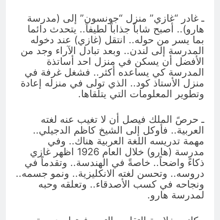
ـ غادر “غازي” منزل “جونسون” إلى (مدرسة
هارو).. أصبح شاباً جذاباً لطيفاً.. يتحدث دائما
بما يسر من حوله.. انتقل (غازي) عند دخوله
المدرسة إلى لندن.. وبعد تبادل الآراء وجد من
الأفضل أن يسكن في منزل احد أساتذة
المدرسة كي يساعده أكثر.. فشغل غرفة في
منزل الأستاذ كود.. الذي تولى في منزله إعادة
وتطوير المعلومات التي يتلقاها.
ـ حرصً الملك فيصل أن لا تغيب عنه لغته
العربية.. فأوكل إلى الشيخ كاظم الدجيلي..
مهمة تدريسه اللغة العربية هناك.. وفي
مدرسة (هارو) خلال العام 1926 اظهر غازي
ذكاءً واضحاً.. خاصةً في الهندسة.. وتقدماً في
دروسه.. وتحسن لغته الانكليزية.. ونمو جسمه..
ونجاحه في كسب الأصدقاء.. وتعلقه وحبه
لمدرسة هارو.