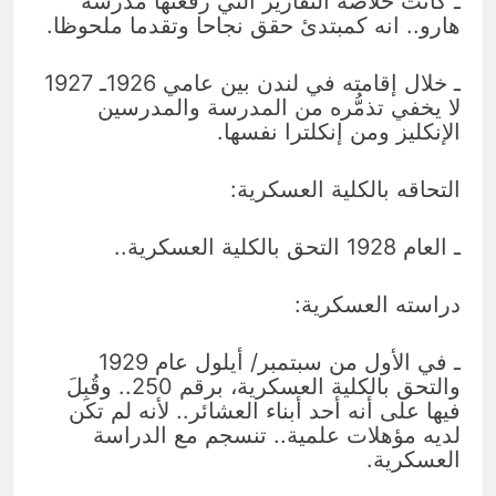
ـ كانت خلاصة التقارير التي رفعتها مدرسة
هارو.. انه كمبتدئ حقق نجاحا وتقدما ملحوظا.
ـ خلال إقامته في لندن بين عامي 1926ـ 1927
لا يخفي تذمُّره من المدرسة والمدرسين
الإنكليز ومن إنكلترا نفسها.
التحاقه بالكلية العسكرية:
ـ العام 1928 التحق بالكلية العسكرية..
دراسته العسكرية:
ـ في الأول من سبتمبر/ أيلول عام 1929
والتحق بالكلية العسكرية، برقم 250.. وقُبِلَ
فيها على أنه أحد أبناء العشائر.. لأنه لم تكن
لديه مؤهلات علمية.. تنسجم مع الدراسة
العسكرية.