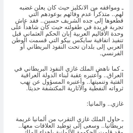
ـ ومواقفه من الانكليز حيث كان يعلن غضبه
لهم.. متذكراً عدم وفائهم بوعودهم التي
قطعوها إلى جده الشريف حسين.. فقد عاش
تجربة فريدة في طفولته حيث كان شاهداً على
وحدة الأقاليم العربية إبان الحكم العثماني قبل
تنفيذ اتفاقية سايكس بيكو التي قسمت الوطن
العربي إلى بلدان تحت النفوذ البريطاني أو
الفرنسي.
ـ كما ناهض الملك غازي النفوذ البريطاني في
العراق.. وأعتبره عقبة لبناء الدولة العراقية
الفتية وتنميتها.. وأعتبره المسؤول عن نهب
ثرواته النفطية والآثارية المكتشفة حديثاً.
غازي.. والمانيا:
ـ حاول الملك غازي التقرب من ألمانيا غريمة
بريطانيا.. وسعى إلى توطيد العلاقات معها..
وقد قامت الحكومة الألمانية بإهداء الملك