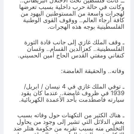
ــ كانت فلسطين تحت الاحتلال البريطاني..
وكانت في حالة حرب داخلية بسبب تعرضها
لهجرات واسعة من المستوطنين اليهود من
كافة أرجاء العالم.. ووقوف القوى الوطنية
الفلسطينية بوجه هذه الهجرات.
ـ وقف الملك غازي إلى جانب قادة الثورة
الفلسطينية.. كعزالدين القسام.. وغسان
كنفاني ومفتي القدس الحاج أمين الحسيني.
وفاته.. والحقيقة الغامضة:
ـ توفي الملك غازي في 4 نيسان / ابريل/
1939 في ظروف غامضة.. عندما كان يقود
سيارته فاصطدمت بأحد الأعمدة الكهربائية.
ـ هناك الكثير من التكهنات حول وفاته بسبب
بعض الدلائل التي تشير إلى وجود من يحاول
التخلص منه بسبب تقربه من حكومة هتلر ضد