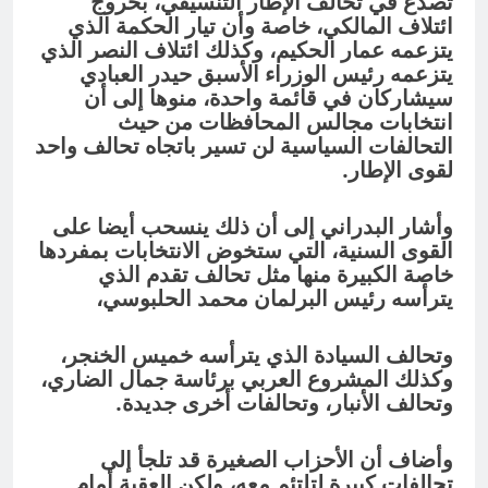
تصدع في تحالف الإطار التنسيقي، بخروج
ائتلاف المالكي، خاصة وأن تيار الحكمة الذي
يتزعمه عمار الحكيم، وكذلك ائتلاف النصر الذي
يتزعمه رئيس الوزراء الأسبق حيدر العبادي
سيشاركان في قائمة واحدة، منوها إلى أن
انتخابات مجالس المحافظات من حيث
التحالفات السياسية لن تسير باتجاه تحالف واحد
لقوى الإطار.
وأشار البدراني إلى أن ذلك ينسحب أيضا على
القوى السنية، التي ستخوض الانتخابات بمفردها
خاصة الكبيرة منها مثل تحالف تقدم الذي
يترأسه رئيس البرلمان محمد الحلبوسي،
وتحالف السيادة الذي يترأسه خميس الخنجر،
وكذلك المشروع العربي برئاسة جمال الضاري،
وتحالف الأنبار، وتحالفات أخرى جديدة.
وأضاف أن الأحزاب الصغيرة قد تلجأ إلى
تحالفات كبيرة لتلتئم معه، ولكن العقبة أمام