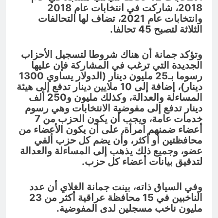
2018، شاركت في انتخابات عام 2018
وانتخابات عام 2021، تضاف لها التحالفات
الثلاثة لتصبح 45 تحالفا.
وتؤكد جمانة أن هناك شروطا لتسجيل الأحزاب
الجديدة التي ترغب في المشاركة فإن عليها
رسوما بـ25 مليون دينار (الدولار يساوي 1300
دينار)، إضافة إلى 10 ملايين دينار تدفع إلى هيئة
المساءلة والعدالة، وكذلك مليون و250 ألف
دينار تدفع إلى مفوضية الانتخابات وهي رسوم
خدمات عامة، ويجب أن يكون الحزب من 7
أعضاء ضمنهم امرأة، على أن يكون الأعضاء من
محافظتين أو أكثر، وأن يضم كل حزب ألفي
عضو، وجميع ذلك يذهب إلى المساءلة والعدالة
لتدقيق بيانات أعضاء كل حزب.
وفي السياق ذاته، بينت جمانة الغلاي أن عدد
الناخبين في 15 محافظة عراقية أكثر من 23
مليون ناخب مسجلين لدى المفوضية.