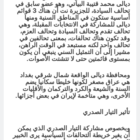
ديالى محمد قتيبة البياتي، وهو عضو سابق في
تحالف السيادة، للجزيرة نت أن هناك 3 قوائم
أساسية ستكون في المناطق السنية ومنها
ديالى للمشاركة في الانتخابات المقبلة، وهي
تحالف تقدم وتحالف السيادة وتحالف العزم،
وقد تكون هناك تحالفات، بمعنى تحالفين في
تحالف واحد لكنه مستبعد في الوقت الراهن،
مشيرا إلى أن التمثيل السني ينبغي أن يكون
بمستوى قائمتين حتى لا تتشتت الأصوات.
ومحافظة ديالى الواقعة شمال شرقي بغداد
هي عراق مصغر لكونها خليطا سكانيا يضم
السنة والشيعة والكرد والتركمان والأقليات
الأخرى، وهي متاخمة لإيران في بعض أجزائها.
تأثير التيار الصدري
وبخصوص مشاركة التيار الصدري الذي يمكن
أن يغير خريطة التحالفات السياسية يرى الخبير