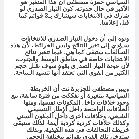
السياسي حمزة مصطفى أن هذا المتغير هو
الأكبر في حال حدوثه، كون التيار الصدري لو
شارك في الانتخابات سيشارك بـ3 قوائم كما
قيل إعلاميا.
ونوه إلى أن دخول التيار الصدري للانتخابات
سيؤدي إلى تغير النتائج وليس الخرائط، لأن هذه
التحالفات ستبقى كما هي، فيما تتغير نتائج
الانتخابات خاصة في مناطق الوسط والجنوب،
لأن عودة التيار الصدري بقوة سوف تقلل حجم
الكثير من القوى التي تعتقد أنها تتسيد الساحة.
ويبين مصطفى للجزيرة نت أن الخريطة
السياسية متغيرة أو تفككت من فترة سابقة، مع
وجود خلافات داخل المكونات نفسها، ومنها
الخلافات الواضحة داخل الإطار التنسيقي
الشيعي، وخلافات أخرى داخل المكون السني
وكذلك خلافات كردية كردية أيضا، لذلك ستبقى
خريطة التحالفات في هذه الكيفية، وبذلك
ستدخل تلك القوى بقوائم مختلفة الحجم.