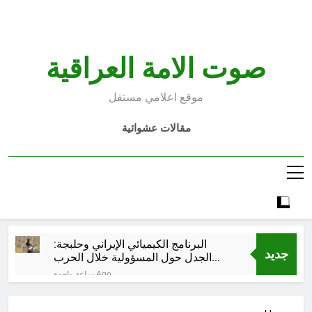
Ski
t
conten
صوت الامة العراقية
موقع اعلامي مستقل
مقالات عشوائية
البرنامج الكيميائي الإيراني وحلبجة:
جديد
الجدل حول المسؤولية خلال الحرب
الإيرانية–العراقية
ساعة واحدة Ago
قراءة تحليليّة في الأبعاد القانونيّة
والسياسيّة للأتفاق الإطاري