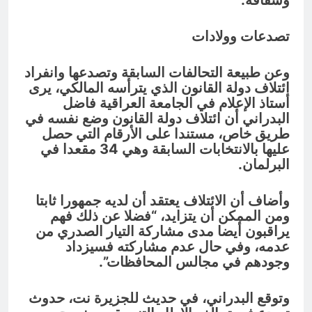
وشفافة.
تصدعات وولادات
وعن طبيعة التحالفات السابقة وتصدعها وانفراد
ائتلاف دولة القانون الذي يترأسه المالكي، يرى
أستاذ الإعلام في الجامعة العراقية فاضل
البدراني أن ائتلاف دولة القانون وضع نفسه في
طريق خاص، مستندا على الأرقام التي حصل
عليها بالانتخابات السابقة وهي 34 مقعدا في
البرلمان.
وأضاف أن الائتلاف يعتقد أن لديه جمهورا ثابتا
ومن الممكن أن يتزايد، “فضلا عن ذلك فهم
يراقبون أيضا مدى مشاركة التيار الصدري من
عدمه، وفي حال عدم مشاركته فسيزداد
وجودهم في مجالس المحافظات”.
وتوقع البدراني، في حديث للجزيرة نت، حدوث