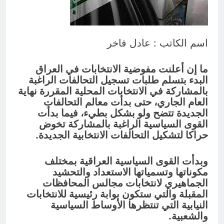
ودور دائرته العائلية في الحرب والاحتلال
وعمليات النهب
10 ساعات Ago
السابع من آب يوم الشهيد الأشوري قيم
الشهادة عند الأشوريين ودور الشهيد في
اسم الكاتب : عادل فاخر
صناعة التاريخ
10 ساعات Ago
ما إن أعلنت مفوضية الانتخابات في العراق
البدء بتسلم طلبات تسجيل التحالفات الراغبة
بالمشاركة في الانتخابات المحلية المقررة نهاية
العام الجاري، حتى بدأت معالم التحالفات
الجديدة تتضح ولو بشكل بطيء، فيما بدأت
القوى السياسية الراغبة بالمشاركة تخوض
حراكا لتشكيل التحالفات الانتخابية الجديدة.
وبدأت القوى السياسية العراقية بمختلف
مكوناتها وتسمياتها الاستعداد والتحشيد
الجماهيري لانتخابات مجالس المحافظات
المقبلة والتي ستكون بوابة رئيسية للانتخابات
النيابية التي تنتظرها الأوساط السياسية
والشعبية.