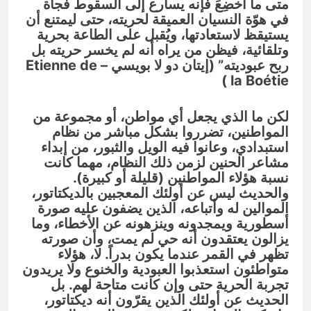
متى ما أُخضِعَ فإنه يسارع إلى السقوط فجأة
في هوّة النسيان العميقة لحريته، حتى ليمتنع أن
يستيقظ لاستعادتها، ويُقبل على الطاعة بحرية
وتلقائية، فيظن من يراه أنه لم يخسر حريته بل
ربح عبوديته” (إيتان دو لا بويسي –
Etienne de
)
la Boétie
لكن ما الذي يجعل أي مواطن، أو مجموعة من
المواطنين، تضرروا بشكل مباشر من نظام
استبدادي، وعانوا فيه الويل والثبور، من إبداء
مشاعر الحنين لزمن ذلك النظام، مهما كانت
نسبة هؤلاء المواطنين (قليلة أو كبيرة).
والحديث ليس عن أولئك المعجبين بالديكتاتور،
الموالين له وأتباعه، الذين يضفون عليه صورة
أسطورية ويمجدونه وينزهونه عن الأخطاء، وما
يزالون يعتقدون أنه حي لم يمت، وأن صورته
تظهر في القمر عندما يكون بدراً. لا، هؤلاء
متواطئون استعذبوا العبودية والخنوع ولا يريدون
تجربة الحرية حتى وإن كانت متاحة لهم. بل
الحديث عن أولئك الذين يقرّون أنه ديكتاتور،