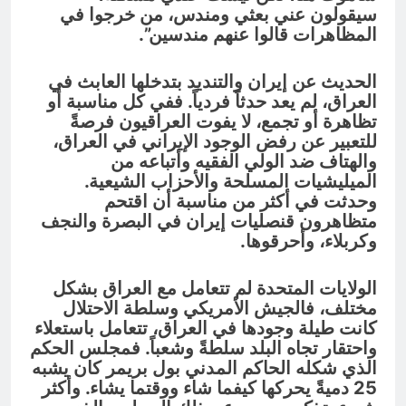
سيقولون عني بعثي ومندس، من خرجوا في
المظاهرات قالوا عنهم مندسين”.
الحديث عن إيران والتنديد بتدخلها العابث في
العراق، لم يعد حدثاً فردياً. ففي كل مناسبة أو
تظاهرة أو تجمع، لا يفوت العراقيون فرصةً
للتعبير عن رفض الوجود الإيراني في العراق،
والهتاف ضد الولي الفقيه وأتباعه من
الميليشيات المسلحة والأحزاب الشيعية.
وحدثت في أكثر من مناسبة أن اقتحم
متظاهرون قنصليات إيران في البصرة والنجف
وكربلاء، وأحرقوها.
الولايات المتحدة لم تتعامل مع العراق بشكل
مختلف، فالجيش الأمريكي وسلطة الاحتلال
كانت طيلة وجودها في العراق، تتعامل باستعلاء
واحتقار تجاه البلد سلطةً وشعباً. فمجلس الحكم
الذي شكله الحاكم المدني بول بريمر كان يشبه
25 دميةً يحركها كيفما شاء ووقتما يشاء. وأكثر