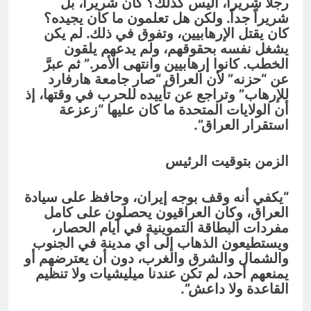
رجلاً شريراً، أليس كذلك؟ كان شريراً، بل
شريراً جداً. ولكن هل تعلمون ما كان يجيده؟
كان يقتل الإرهابيين، وتفوق في ذلك. لم يكن
يشغل نفسه بحقوقهم، ولم يدعهم يلقون
الخطب. كانوا إرهابيين وانتهى الأمر.” ثم عبرَّ
عن “حزنه” لأن العراق “صار جامعة هارفارد
للإرهاب” وتراجع عن تأييده للحرب في وقتها، إذ
أن الولايات المتحدة ما كان عليها “زعزعة
استقرار العراق”.
الزمن بتوقيت الرئيس
“يكفي أنه وقف بوجه إيران، وحافظ على سيادة
العراق، وكان العراقيون يحصلون على كامل
مفردات البطاقة التموينية في أيام الحصار،
ويستطيعون الذهاب إلى أي مدينة في الجنوب
والشمال والشرق والغرب، دون أن يعترضهم أو
يمنعهم أحد، لم تكن عندنا ميليشيات ولا تنظيم
القاعدة ولا داعش”.