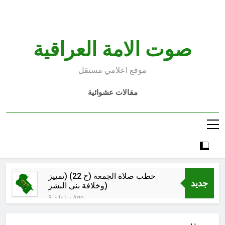
Ski
t
conten
صوت الامة العراقية
موقع اعلامي مستقل
مقالات عشوائية
خطب صلاة الجمعة (ح 22) (تمييز
جديد
وخلافة بني البشر)
3 ساعات Ago
الكاتبان باقر الزبيدي ورياض سعد يحذران
من الجولاني (ح 4) (وليأخذوا حذرهم