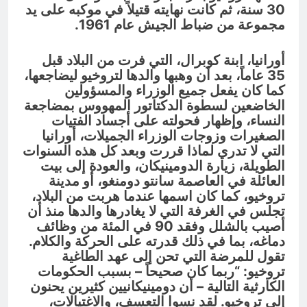
30 سنة، ثم كانت نهايته قتيلاً في موكبه على يد
مجموعة من ضباط الجيش عام 1961.
أورانيا، ابنة كوبرال، التي فرت من البلاد قبل
35 عاماً، بعد أن وهبها والدها لتروخيو ليضاجعها،
كما كان يفعل جميع الوزراء والمسؤولين
الخاضعين لسطوة الدكتاتور المهووس بمضاجعة
النساء، وإظهار فحولته على أجساد الفتيات
الصغيرات وزوجات الوزراء الجميلات، أورانيا
التي لا تدري لماذا قررت وبعد كل هذه السنوات
الطويلة، زيارة الدومينيكان، والعودة إلى بيت
العائلة في العاصمة سانتو دومنغو، أو مدينة
تروخيو، كما كان اسمها عندما هربت من البلاد،
تجلس في الغرفة التي لا يغادرها والدها منذ أن
أصيب بالشلل وفقد 90 في المئة من وظائف
دماغه، بما في ذلك قدرته على الحركة والكلام.
تقول للمرضة التي تحن إلى عهد الطاغية
تروخيو: “ربما كان صحيحاً – بسبب الحكومات
الكارثية التالية – أن دومينيكانيين كثيرين يحنون
إلى تروخيو. لقد نسوا التعسف، والاغتيالات،