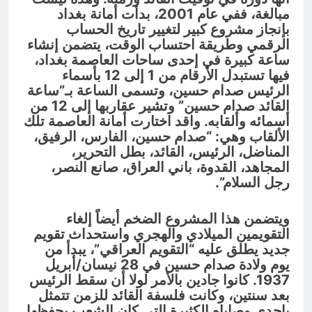
مبالغة، ففي عام 2001، بدأت أمانة بغداد
بإنجاز مشروع كبير لتغيير تاريخ الحساب
الرقمي وطريقة احتساب الوقت، يتضمن إنشاء
ساعة كبيرة في إحدى ساحات العاصمة بغداد،
فيها تستبدل الأرقام من 1 إلى 12 بأسماء
الرئيس صدام حسين، وتسمى الساعة بـ”ساعة
القائد صدام حسين” وتشير عقاربها إلى 12 من
أسمائه وألقابه. واقد اختارت أمانة العاصمة تلك
الألقاب وهي: “صدام حسين، الفارس، الرفيق،
المناضل، الرئيس، القائد، بطل التحرير،
المجاهد، القدوة، باني العراق، صانع النصر،
رجل السلام”.
ويتضمن هذا المشروع الضخم أيضاً إلغاء
التقويمين الميلادي والهجري واستحداث تقويم
جديد يطلق عليه “التقويم العراقي”، يبدأ من
يوم ولادة صدام حسين في 28 نيسان/أبريل
1937. كانوا جادين بالأمر لولا أن سقط الرئيس
بعد سنتين، وكانت فلسفة القائد للزمن تتمثل
بإحدى وصاياه الكثيرة التي كان الشعب يحفظها