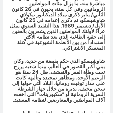
مباشرة منه، ما يزال مئات المواطنين
الرومانيين وفي كل سنة، يحيون في 26 كانون
الثاني/ يناير ذكرى ميلاد الديكتاتور نيكولاي
شاوشيسكو، ثم ذكرى إعدامه في 25 كانون
الأول/ ديسمبر 1989. هذا التقليد السنوي يمثل
عزاءً لأولئك المواطنين الذين يشعرون بالحنين
إلى حقبة الطاغية الذي يعد نظامه الأكثر
استبداداً من بين الأنظمة الشيوعية في كتلة
المعسكر الاشتراكي.
شاوشيسكو الذي حكم بقبضة من حديد، وكان
يبني أكبر القصور في العالم، بينما شعبه يرزح
تحت وطأة الفقر والتقشف. ظل 24 سنةً هو
الزعيم الأوحد، ومظاهر تمجيده وتأليهه كانت
على مدار توقيت رومانيا، البلاد التي حولها إلى
سجن مخيف، يديره من خلال جهاز الشرطة
السرية الرومانية أو “سكيوريتات” التي أخفت
آلاف المواطنين والمعارضين لنظامه المستبد.