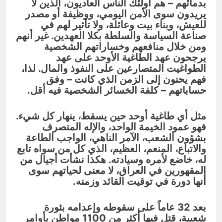
بدمائهم – هم أولئك الناس العاديون، الذين لا
يريدون سوى الأمن اليومي، ووظيفة أو مصدر
للعيش، وبناء بيت وعائلة، ولا تأثير لهم في
صناعة السياسة والسلطة بكلا العهدين. غير أنهم
ومن خلال منافعهم وخساراتهم الشخصية
يرجحون عهد الطاغية الأوحد على عهد
الطواغيت المتصارعين على النفوذ والمال. لذا،
فهم يحنون إلى الزمن الذي كانت – وفق
حساباتهم – كلفة الخسائر الشخصية فيه أقل.
مثل أي طاغية أوحد حين يسقط، ينهار كل شيء.
فهو عمود الخيمة الواحد، والإله المتصرف
بشؤون الشعب، الآمر الناهي، الواجب الطاعة
والاتباع، المنعم، العظيم، الذي كل من سواه تابع
له، خاضع لأمره وسيادته. هكذا نشأت أجيال من
المقهورين في العراق، لا معنى لحياتهم سوى
أنها دورة في توقيت القائد وزمنه.
بعد 32 عاماً على سقوطه وإعدامه بثورة
شعبية، قتل فيها أكثر من 1100 مواطن بأوامر