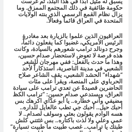
يسبق له مثيل أبداً في هذا البلد، ثم غرست
حكومة طائفية في ذلك المجتمع الممزق. وما
يزال نظام القمع الرسمي الذي بنته الولايات
المتحدة في العراق قائماً وفعالاً.
العراقيون الذين علموا بالزيارة بعد مغادرة
الرئيس الأمريكي، غضبوا كما يفعلون دائماً،
وجرح دونالد ترامب شعورهم بالسيادة، وكانت
هذه فرصة لا تعوض لاستحضار صدام حسين،
وهذا ما حدث بالفعل: ففي مهرجان للشعر
الشعبي في مدينة الناصرية، استذكاراً لأحد
“شهداء” الحشد الشعبي، يقف الشاعر صلاح
الحرباوي على المنصة، ويقرأ على مئات
الحاضرين قصيدةً عن تعدي ترامب على سيادة
العراق، ويستدعي صدام حسين: “ترامب الكظ
مضيفي وآني خطاره.. يا أبو عدّاي اكرهك بس
أحبك حيل.. أحبك جي تطب عالعايل للداره..
هسه الوادم يقولون بعثي وسولف لصدام.. لا
عمي وعلي ولا لذت باكتاره.. بس غثتني كلش
طبتك يا ترامب.. غصب طبيت ما طبيت تسيارة”