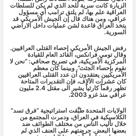
الزيارة كانت سرية للحد الذي لم يكن للسلطات
العراقية علم بها، لم يلتق ترامب أي مسؤول
عراقي، ومن هناك قال إن الجيش الأمريكي قد
يتخذ العراق قاعدة لشن عمليات داخل الاراضي
السورية.
رفض الجيش الأمريكي إحصاء القتلى العراقيين.
وقال تومي فرانكس، القائد العام للقيادة
المركزية الأمريكية، في تصريح صحافي: “نحن لا
نقوم بإحصاء الجثث”. وبينما كان معظم
الأمريكيين يعتقدون أن عدد القتلى العراقيين
كان عشرات الآلاف، فإن التقديرات المتاحة
تظهر رقماً كارثياً يشير الى مقتل 2.4 مليون
عراقي منذ غزو 2003.
الولايات المتحدة طبَّقت استراتيجية “فرق تسد”
الكلاسيكية في العراق، ودمرت المجتمع من
خلال تأليب الناس من مختلف الطوائف ضد
بعضها البعض. حرضتهم على العنف الذي لم