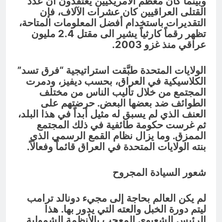
وبينما كان معظم الأمريكيين يعتقدون أن عدد
القتلى العراقيين كان عشرات الآلاف، فإن
التقديرات باستخدام أفضل المعلومات المتاحة،
تظهر رقماً كارثياً يشير الى مقتل 2.4 مليون
عراقي منذ غزو 2003.
الولايات المتحدة طبَّقت استراتيجية “فرق تسد”
الكلاسيكية في العراق، بحسب ديفيز، ودمرت
المجتمع من خلال تأليب الناس من مختلف
الطوائف ضد بعضها البعض. حرضتهم على
العنف الذي لم يسبق له مثيل أبداً في هذا البلد،
ثم غرست حكومة طائفية في ذلك المجتمع
الممزق. وما يزال نظام القمع الرسمي الذي
بنته الولايات المتحدة في العراق قائماً وفعالاً.
شعور السيادة المجروح
لم يكن العالم بحاجة إلى مجيء دونالد ترامب
ليتم دورة الخبل والعته التي يدور بها. هذا
الرئيس الشعبوي المعجب بالأنظمة الشمولية