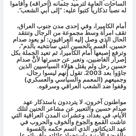
الساحات العامة لترميد جثمانه (احراقه) وأقاموا
له نصباً تذكارياً كتبوا عليه: “إلى أبي الشعب”.
أمام الكاميرا، وفي إحدى مدن جنوب العراق،
تقف امرأة وسط مجموعة من الرجال وتنتقد
الحال الذي وصل إليه العراقيون: لو يعود صدام
حسين، أقسم بالحسين أنني سأنتخبه بالدم”،
وترفع إصبعها أمام الكاميرا، ثم تعيد الجملة بكل
إصرار الغاضبين، وتعبر عن حسرتها لأنَّ صدام
حسين رحل ولم يقتل هؤلاء السياسيين الذين
جاؤوا بعد 2003. تقول إنهم ليسوا رجال،
وجميعهم (المعمم والسياسي والعسكري)
وقفوا ضد الشعب العراقي وسرقوه.
مواطنون آخرون، لا يترددون باستذكار عهد
صدام حسين والتعبير عن مشاعر الحنين لتلك
الأيام، في بغداد، وعشرات المدن العراقية التي
عاشت القمع والجوع والخوف والحروب في
عهد الديكتاتور الذي اتسم حكمه بالقسوة
والقبضة الأمنية واستحواذ عائلته وأقربائه على