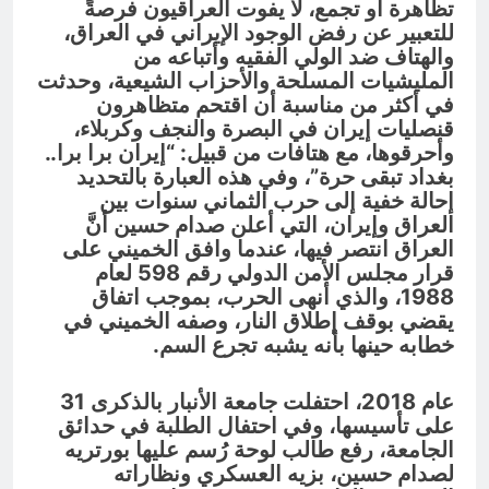
تظاهرة أو تجمع، لا يفوت العراقيون فرصةً
للتعبير عن رفض الوجود الإيراني في العراق،
والهتاف ضد الولي الفقيه وأتباعه من
المليشيات المسلحة والأحزاب الشيعية، وحدثت
في أكثر من مناسبة أن اقتحم متظاهرون
قنصليات إيران في البصرة والنجف وكربلاء،
وأحرقوها، مع هتافات من قبيل: “إيران برا برا..
بغداد تبقى حرة”، وفي هذه العبارة بالتحديد
إحالة خفية إلى حرب الثماني سنوات بين
العراق وإيران، التي أعلن صدام حسين أنَّ
العراق انتصر فيها، عندما وافق الخميني على
قرار مجلس الأمن الدولي رقم 598 لعام
1988، والذي أنهى الحرب، بموجب اتفاق
يقضي بوقف إطلاق النار، وصفه الخميني في
خطابه حينها بأنه يشبه تجرع السم.
عام 2018، احتفلت جامعة الأنبار بالذكرى 31
على تأسيسها، وفي احتفال الطلبة في حدائق
الجامعة، رفع طالب لوحة رُسم عليها بورتريه
لصدام حسين، بزيه العسكري ونظاراته