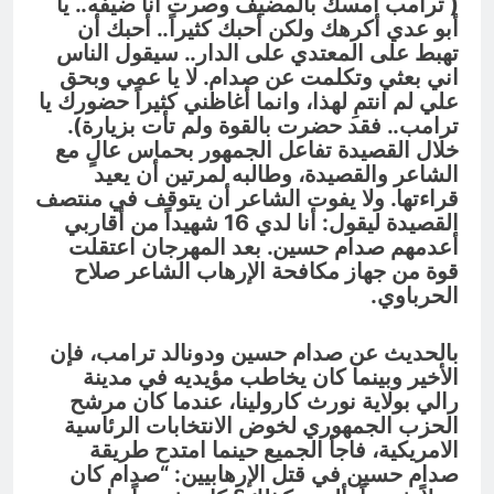
( ترامب أمسك بالمضيف وصرت انا ضيفه.. يا
أبو عدي أكرهك ولكن أحبك كثيراً.. أحبك أن
تهبط على المعتدي على الدار.. سيقول الناس
اني بعثي وتكلمت عن صدام. لا يا عمي وبحق
علي لم انتمِ لهذا، وانما أغاظني كثيراً حضورك يا
ترامب.. فقد حضرت بالقوة ولم تأت بزيارة).
خلال القصيدة تفاعل الجمهور بحماس عالٍ مع
الشاعر والقصيدة، وطالبه لمرتين أن يعيد
قراءتها. ولا يفوت الشاعر أن يتوقف في منتصف
القصيدة ليقول: أنا لدي 16 شهيداً من أقاربي
أعدمهم صدام حسين. بعد المهرجان اعتقلت
قوة من جهاز مكافحة الإرهاب الشاعر صلاح
الحرباوي.
بالحديث عن صدام حسين ودونالد ترامب، فإن
الأخير وبينما كان يخاطب مؤيديه في مدينة
رالي بولاية نورث كارولينا، عندما كان مرشح
الحزب الجمهوري لخوض الانتخابات الرئاسية
الامريكية، فاجأ الجميع حينما امتدح طريقة
صدام حسين في قتل الإرهابيين: “صدام كان