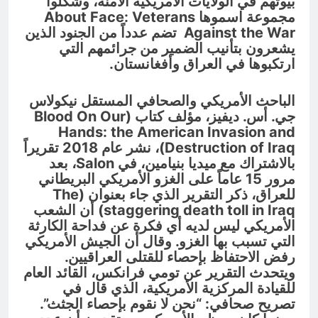
بيوتهم في الولايات الأمريكية الآمنة، وشكلوا
مجموعة اسموها
About Face: Veterans
Against the War
تضم عدداً من الجنود الذين
يشعرون بتأنيب الضمير من جرائمهم التي
ارتكبوها في العراق وأفغانستان.
الباحث الأمريكي والصحافي المستقل نيكولاس
جي. أس. ديفيز، مؤلف كتاب (
Blood On Our
Hands: the American Invasion and
Destruction of Iraq
)، نشر عام 2018 تقريراً
بالاشتراك مع ميديا بنيامين، في
Salon
، بعد
مرور 15 عاماً على الغزو الأمريكي البريطاني
للعراق، ذكر التقرير الذي جاء بعنوان (
The
staggering death toll in Iraq
) أن الشعب
الأمريكي ليس لديه أي فكرة عن فداحة الكارثة
التي تسبب بها الغزو. وقال أن الجيش الأمريكي
رفض الاحتفاظ بإحصاء للقتلى العراقيين.
ويتحدث التقرير عن تومي فرانكس، القائد العام
للقيادة المركزية الأمريكية، الذي قال في
تصريح صحافي: “نحن لا نقوم بإحصاء الجثث”.