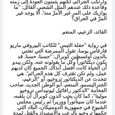
وارتكب الجرائم، لكنهم يتمنون العودة إلى زمنه
وقاعدة ذلك عندهم المثل الشعبي القائل: “ما
يوازيك على المر غير الأمرّ منه”. ألا يوجد غير
المرّ في العراق؟
القائد، الزعيم، المنعم
في رواية “حفلة التيس” للكاتب البيروفي ماريو
فارغاس يوسا، تقول الممرضة التي تعتني
بالدون أوغسطين كوبرال: “حسنا، حسنا. قد
يكون ديكتاتوراً وكل ما يقولونه عنه، ولكن يبدو
أن الحياة كانت أفضل آنذاك. الجميع كان لديهم
عمل، ولم تكن تقترف كل هذه الجرائم”. هي
تتحدث عن الديكتاتور تروخيو، أو “الزعيم،
الجنراليسمو، المنعم، أبو الوطن الجديد، صاحب
الفخامة “الدكتور رافائيل ليونيداس تروخيو
مولينا”، كما كان يحب الدون كوبرال أن يلقبه،
عندما كان سيناتوراً ووزيراً ثم رئيس مجلس
الشيوخ في جمهورية الدومنيكان، البلاد التي
حكمها تروخيو بالرعب والاستبداد والقتل لمدة