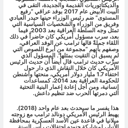
والديكتاتوريات القديمة والجديدة، التقى في
البيت الأبيض عام 2017 بوفد عراقي “رفيع
المستوى” ضم رئيس الوزراء حينها حيدر العبادي
وفريق من الوزراء والشخصيات السياسية التي
تمثل وجه السلطة العراقية بعد 2003. فيما
بعد، سرب مسؤول أمريكي كان حاضراً في ذلك
اللقاء جملةً قالها ترامب عن الوفد العراقي،
وصفهم بأنهم “مجموعة من أبرع اللصوص التي
لم يسبق أن التقيت بمثلها”. المسؤول الذي
سرَّب حديث ترامب قال أيضاً أن حديث الرئيس
الأمريكي كان خلال النقاش الذي دار حول
اختفاء 1.7 مليار دولار أمريكي، منحتها واشنطن
للحكومة العراقية بعد 2014، كمساعدات
إنسانية، ومن أجل إعادة إعمار البنية التحتية
التي دمرتها الحرب ضد تنظيم داعش.
هذا يفسر ما سيحدث بعد عام واحد (2018).
يهبط الرئيس الأمريكي دونالد ترامب مع زوجته
ميلانيا في قاعدة عين الأسد العسكرية بمحافظة
الأنبار، لمشاركة جنوده احتفالات رأس السنة.