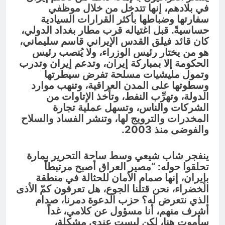
في بلادهم، إنها تتدخل من خلال موظفي
سفارتها وضباطها بأكثر القرارات السيادية
حساسيةً. قبل اغتياله قرب مطار بغداد الدولي،
كان قائد فيلق القدس الإيراني قاسم سليماني،
هو من يختار رئيس الوزراء، ولا يُنصب رئيس
الحكومة إلا بمباركة إيران، وتدعم إيران وتدرب
وتمول مليشيات مسلحة تفرض سيطرتها
وسطوتها على المدن العراقية، وتنهب موارد
الدولة، وتهرِّب النفط، وتأخذ الإتاوات من
الشركات والناس، وتسهل عملية تجارة
المخدرات والترويج لها، وتنشر الفساد والسلاح
والفوضى منذ 2003.
ينفجر شاب شيعي وسط ساحة التحرير بمارة
تحلقوا حوله: “مصير العراق أصبح مرتبطاً
بإيران، إنها صمام الأمان للحثالة في منطقة
الخضراء، نحن قتلنا الجوع، هل تعرفون كمّ الأذى
الذي نتعرض له؟ حزب الدعوة دمرنا، صدام
أشرف منهم، أنا مسؤول عن كلامي، غداً
سأموت هنا، لكن ليست عندي مشكلة،