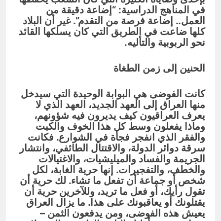
في المناهج الدراسية: “إضاعة دقيقة من
العمل.. إضاعة فرصة من التقدم”. غير أن البلاد
كلها ضاعت في الطريق التي كان يسلكها القائد
نحو الربوبية والتأليه.
الحنين إلى زمن الطغاة
كانت الفوضى هي البوابة الوحيدة التي سيدخل
منها العراق إلى العهد الجديد، العهد الذي لا
يعرف العراقيون كيف يديرون فيه شؤونهم،
وماذا يفعلون وسط كل هذا الخوف والكبت
والفقر الذي انفجر فجأة في الشوارع. فكانت
سرقة دوائر الدولة، والاقتتال الطائفي، وانتشار
الجريمة والفساد والميليشيات، والاغتيالات
والخطف، والتفجيرات. إنها حرية الغابة، لكل
شخص أو جماعة أن تفعل ما تشاء. لك حرية أن
تقول رأيك، أو فعل ما تريد، وللآخرين حرية أن
يقتلونك أو يعاقبونك على هذا. ما يزال العراق
يعيش هذه الفوضى، ومن يدفعون الثمن –