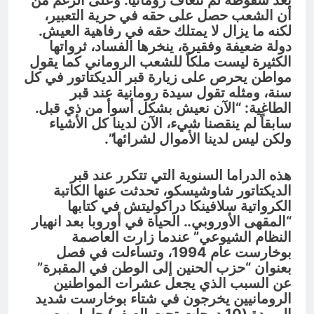
بعد سقوطه لم تتعافَ رومانيا. وعلى الرغم من
أن الشعب حصل على حقه في حرية التعبير،
لكنه ما يزال لا يمتلك حقه في رفاهية العيش.
دولة ضعيفة وفقيرة، ينخرها الفساد، ثرواتها
الكثيرة ليست ملكاً للشعب الروماني كما يقول
مواطن يحرص على زيارة قبر الديكتاتور في كل
سنة، ومثله تقول سيدة رومانية عند قبر
الطاغية: “الآن نعيش بشكل أسوأ من ذي قبل.
سابقاً لم ينقصنا شيء، الآن لدينا كل الأشياء
ولكن ليس لدينا الأموال لشرائها”.
هذه الدراما السنوية التي تتكرر عند قبر
الديكتاتور شاوشيسكو، تحدثت عنها الكاتبة
الكرواتية سلافينكا دراكوليتش في كتابها
“المقهى الأوروبي.. الحياة في أوروبا بعد انهيار
النظام الشيوعي” عندما زارت العاصمة
بوخارست عام 1994، وتساءلت في فصل
بعنوان “حزب الحنين إلى الوطن في المقبرة”
عن السبب الذي يجعل عشرات المواطنين
الرومانيين يخرجون في شتاء بوخارست شديد