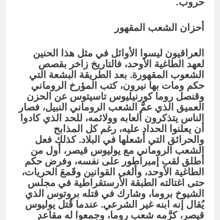
حروب.
أحزان الشعب المقهور
العراقيون ليسوا الأوائل في مثل هذا الحنين
لعهد الطاغية الأوحد، فالتاريخ زاخر بقصص
الشعوب المقهورة. بعد الطريقة البشعة التي
حكم ومات بها نيرون، كتب المؤرخ الروماني
وقنصل روما كورنيليوس تاسيتوس عن الحزن
العميق الذي عمَّ الشعب الروماني النبيل، فصار
الناس يتذكرون ألعابه وولائمه، للحد الذي كادوا
أن يعلنوا الحداد عليه، رغم كل المذابح
والحرائق التي أشعلها في البلاد. كذلك فعل
الشعب الروماني مع يوليوس قيصر، أول من
أطلق لقب إمبراطور على نفسه، وفرض حكم
الطاغية الأوحد، وألغى القوانين وقَمعَ الحريات،
حتى اغتالته الطبقة الأرستقراطية في مجلس
الشيوخ بروما، وشارك في قتله بروتوس الذي
يُقال إنه ابنه غير الشرعي. عندما قُتل يوليوس
قيصر، كرَّمه شعب روما، وجمعوا له مقاعد