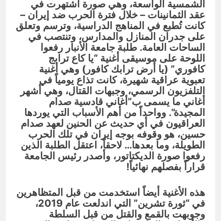
الشمسية الواسعة، وهي صورة اشتهرت في
عقد الثمانينات – خلال فترة الحرب ضد إيران –
كانت تُطبع في المناهج الدراسية، وترسم وتعلق
على جدران المنازل والمدارس، وتنتصب في
الساحات العامة. طلبة جامعة الأنبار رفعوا
اللوحة على موسيقى أغنية “يا كاع ترابج
كافوري” (يا أرض ترابك كافور) وهي أغنية
تعبوية عراقية شهيرة، كانت تذاع يومياً في
التلفزيون الرسمي، وجبهات القتال، وهي أشهر
أغاني ما يسمى ب”أغاني قادسية صدام
المجيدة”. وواحداً من أهم الأسباب التي يوردها
العراقيون في أي حديث عن الحنين لعهد صدام
حسين، هو وقوفه بوجه إيران في تلك الحرب
الطويلة، وما بعدها… لاحقاً، اعتقل الطلبة الذين
رفعوا صورة الديكتاتور، وأصدر رئيس الجامعة
قراراً بفصلهم نهائياً!
هذه الأغنية أيضاً استخدمت من قبل المتظاهرين
في “ثورة تشرين” التي اندلعت عام 2019،
وجوبهت بالقمع والقتل من قبل السلطة