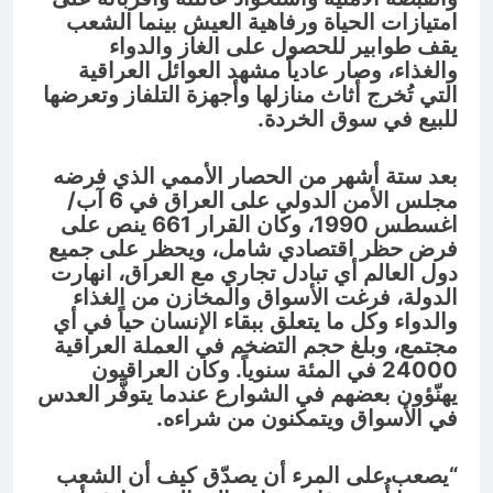
امتيازات الحياة ورفاهية العيش بينما الشعب
يقف طوابير للحصول على الغاز والدواء
والغذاء، وصار عادياً مشهد العوائل العراقية
التي تُخرج أثاث منازلها وأجهزة التلفاز وتعرضها
للبيع في سوق الخردة.
بعد ستة أشهر من الحصار الأممي الذي فرضه
مجلس الأمن الدولي على العراق في 6 آب/
اغسطس 1990، وكان القرار 661 ينص على
فرض حظر اقتصادي شامل، ويحظر على جميع
دول العالم أي تبادل تجاري مع العراق، انهارت
الدولة، فرغت الأسواق والمخازن من الغذاء
والدواء وكل ما يتعلق ببقاء الإنسان حياً في أي
مجتمع، وبلغ حجم التضخم في العملة العراقية
24000 في المئة سنوياً. وكان العراقيون
يهنّؤون بعضهم في الشوارع عندما يتوفَّر العدس
في الأسواق ويتمكنون من شراءه.
“يصعب على المرء أن يصدّق كيف أن الشعب