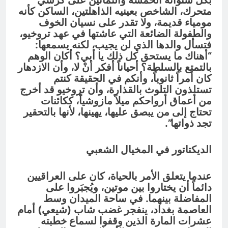
بكل سنواته الخمسة والثمانين على كرسي
متحرك، الشاخص بعينيه الذاهلتين، الساكن كأنه
مومياء قديمة، ولا تقدر على نسيان الخوف
والطفولة الضائعة التي عاشتها في عهد تروخيو،
فتسأل والدها الذي لن يجيب، لكنه يسمعها:
“أهناك ما يستحق كل ذلك يا أبي؟ أكان الوهم
بالتمتع بالسلطة؟ أحياناً أفكر أنْ لا، وأن الازدهار
كان أمراً ثانوياً، وأنكم في الحقيقة كنتم
تستلذون التلوث بالقذارة، وأن تروخيو قد أخرج
من أعماق أرواحكم ميلاً مازوشياً، ككائنات
تحتاج إلى من يبصق عليها، يهينها، لأنها بالتحقير
تجد ذواتها”.
الديكتاتور في المخيال الشعبي
عندما يتعلق الأمر بالحياة، كان على العراقيين
دائماً أن يختاروا بين موتين، ويُجبَروا على
المفاضلة بينهما. في ساحة الميدان وسط
العاصمة بغداد، ينفجر غضب شاب (شيعي) أمام
عشرات المارة الذين وقفوا لسماع خطبته