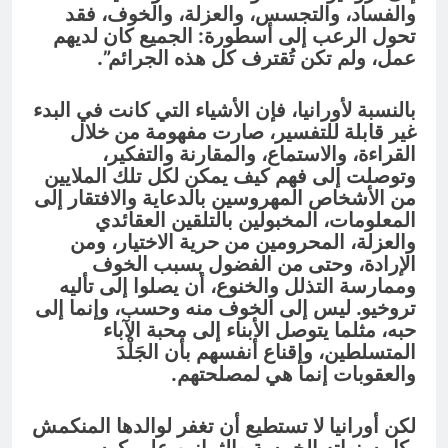
والفساد، والتجسس، والعزلة، والخوف، فقد
تحول الرعب إلى أسطورة: الجميع كان لديهم
عمل، ولم تكن تُقترف كل هذه الجرائم”.
بالنسبة لأورانيا، فإن الأشياء التي كانت في البدء
غير قابلة للتفسير، صارت مفهومة من خلال
القراءة، والاستماع، والمقارنة والتفكير،
وتوصلت إلى فهم كيف يمكن لكل تلك الملايين
من الأشخاص المهروسين بالدعاية والافتقار إلى
المعلومات، المخبولين بالتلقين العقائدي
والعزلة، المحرومين من حرية الاختيار، ومن
الإرادة، وحتى من الفضول بسبب الخوف
وممارسة التذلل والخنوع، أن يصلوا إلى تأليه
تروخيو. ليس إلى الخوف منه وحسب، وإنما إلى
حبه، مثلما يتوصل الأبناء إلى محبة الآباء
المتسلطين، وإقناع أنفسهم بأن الجَلْدَ
والعقوبات إنما هي لمصلحتهم.
لكن أورانيا لا تستطيع أن تغفر لوالدها المنكمش