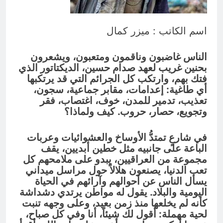
أسماء الله الحسنى)
13 ساعة Ago
الكاتبان باقر الزبيدي ورياض سعد يحذران
اسم الكاتب : ميزر كمال
من الجولاني (ح 5) (لو تغفلون عن
أسلحتكم وأمتعتكم فيميلون عليكم ميلة
13 ساعة Ago
واحدة)
الناس غاضبون وناقمون ومتعبون، ويشعرون
بحنين غريب لعهد صدام حسين، الديكتاتور الذي
فتك بهم، وارتكب كل الجرائم التي قد يرتكبها
أي طاغية: إعدامات، مقابر جماعية، سجون،
تعذيب، تدمير للمدن، خوف، اغتصاب، فقر
وتجويع، حصار، حروب. كيف ولماذا؟
في شارعٍ تمتدُّ الأوساخ والعشوائيات وعربات
الباعة على جانبيه مثل خطين أبديين، يقف
مجموعة من العراقيين، يبدو على ملامحهم كل
تعب الدنيا، يصنعون هلالاً حول مراسل ميداني
يسأل الناس عن أحوالهم وآرائهم في الحياة
اليومية والبلاد. يقول له مواطن يرتدي دشداشة
كأنه لم يخلعها منذ زمن بعيد، وعلى وجهه تنبت
لحية مهملة: أقول لك شيئاً، أنا وفي كل صباح،