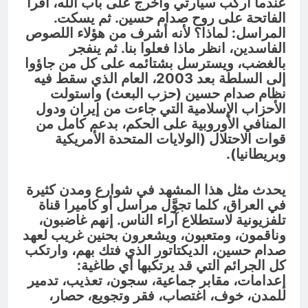
عندما أركب سيارتي وأخرج على باب الله، أقرأ
الفاتحة على روح صدام حسين. ثم يسكت.
المراسل: لماذا؟ لأنه أشرف من هؤلاء اللصوص
الفاسدين، انظر ماذا فعلوا بنا. ثم ينفجر
بالغضب، ويسترسل بشتائمه على كل من جاؤوا
إلى السلطة بعد 2003، العام الذي سقط فيه
نظام صدام حسين (حزب البعث) واستولت
الأحزاب الإسلامية التي جاءت من إيران ودول
المنافي الأوروبية على الحكم، بدعم كامل من
قوات الاحتلال (الولايات المتحدة الأمريكية
وبريطانيا).
يحدث مثل هذا المشهد في شوارع ومدن كثيرة
في العراق، كلما تجوَّل مراسل أو كاميرا قناة
تلفزيونية لاستطلاع آراء الناس. إنهم غاضبون،
وناقمون، ومتعبون، ويشعرون بحنين غريب لعهد
صدام حسين، الديكتاتور الذي فتك بهم، وارتكب
كل الجرائم التي قد يرتكبها أي طاغية:
إعدامات، مقابر جماعية، سجون، تعذيب، تدمير
للمدن، خوف، اغتصاب، فقر وتجويع، حصار،