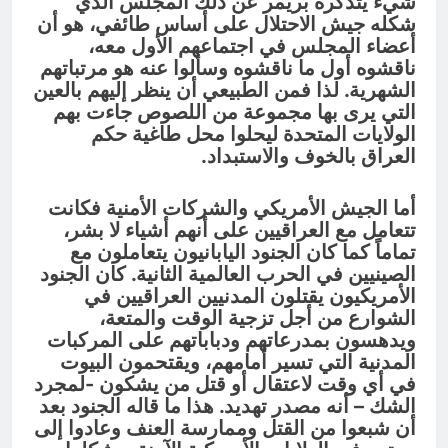
شيء يتذكره بريمر عن ذلك المجلس الذي
شكله جيش الاحتلال على أساس طائفي، هو أن
أعضاء المجلس في اجتماعهم الأول معه،
ناقشوه أول ما ناقشوه وسألوا عنه هو مرتباتهم
الشهرية. لذا فمن الطبيعي أن ينظر إليهم بالعين
التي يرى بها مجموعة من اللصوص جاءت بهم
الولايات المتحدة ليحلوا محل طاغية حكم
العراق بالخوف والاستبداد.
أما الجيش الأمريكي والشركات الأمنية فكانت
تتعامل مع العراقيين على أنهم أشياء لا بشر،
تماماً كما كان الجنود اليابانيون يتعاملون مع
الصينيين في الحرب العالمية الثانية. كان الجنود
الأمريكيون يقتلون المدنيين العراقيين في
الشوارع من أجل تزجية الوقت والمتعة،
ويدهسون بمدرعاتهم ودباباتهم على المركبات
المدنية التي تسير أمامهم، ويقتحمون البيوت
في أي وقت لاعتقال أو قتل من يشكون -لمجرد
الشك – أنه مصدر تهديد. هذا ما قاله الجنود بعد
أن شبعوا من القتل وممارسة العنف وعادوا إلى