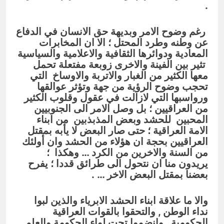
.
رغم وضوح الامر وبديهة حق الانسان في الدفاع
عن وطنه وطرد المحتل ؛ الا ان المخابرات
المعادية ودوائرها الثقافية والاعلامية والسياسية
تثير بين الفينة والاخرى زوبعة مفتعلة تحمل
معها الكثير من الغبار والاتربة والاوساخ التي
تحجب وضوح الرؤية من جهة وتؤثر عوالقها
ورواسبها التي لازالت في عقول وقلوب الكثير
من العراقيين ؛ بل وصل الامر الى الجنوبيين
المحبين للحشد وبعض المذبذبين من ابناء
الامة العراقية ؛ حتى صار البعض لا يأبه بمقتل
العراقيين بحجة ان هؤلاء من الحشد وان أولئك
من السنة والاخرين من الكرد … وهكذا ؛
يريدون منا ان نتحول الى طرائق قددا ؛ يفرح
بعضنا بمقتل البعض الاخر … .
والا ما علاقة ابناء الحشد الابرياء والذين لبوا
نداء الوطن , والتحقوا بالقوات العراقية
الحكومية , وانضموا تحت لواء الحكومة والعلم