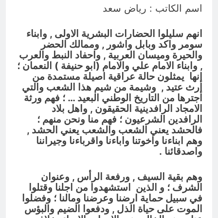
من الجولاني (ح 1) (وإذا كنت فيهم فأقمت
اسم الكاتب : رياض سعد
لهم الصلاة فلتقم طائفة منهم معك
13 ساعة Ago
وليأخذوا أٍسلحتهم)
مجلس عزاء حسيني (البصيرة في
انهم سليلوا الحضارات البشرية الاولى , وابناء
القرآن الكريم وعند العباس عليه
السلام)
سومر واكد وبابل واشور , وممالك الحضر
13 ساعة Ago
والحيرة وميسان العربية , واحفاد النبط والعرب
, وابناء الامام علي والامام (ابو حنيفة ) النعمان ؛
إنها يمثلون حالة عراقية اصيلة مستمدة من
إرث عتيد , وشيمة من شيم هذا الشعب والتي
اجترها من التاريخ الوطني البعيد … ؛
فهم ورثة
الامجاد الرافدينية الحقيقون , واهل بلاد
الرافدين الشرعيون ؛ فهم منا ونحن منهم ؛
فالحشد يعني الشعب والشعب يعني الحشد ,
وهم ابناءنا واخوتنا واباءنا واقرباءنا وجيراننا
واصدقائنا .
وهم بقية السيف , ورفعة الرأس , وعنوان
الشرف ؛ و الذين استشهدوا من اجلنا وقتلوا
في سبيل حماية ارضنا وعرضنا ومالنا ؛ وفضلوا
الموت على حياة الذل , ودفعوا الضيم والبؤس