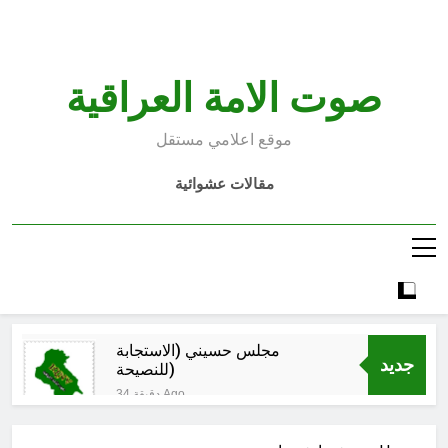
Ski
t
conten
صوت الامة العراقية
موقع اعلامي مستقل
مقالات عشوائية
مجلس حسيني (الاستجابة
جديد
للنصيحة)
34 دقيقة Ago
الكاتبان باقر الزبيدي ورياض سعد يحذران
من الجولاني (ح 2) (فاذا سجدوا فليكونوا