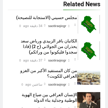
Related News
مجلس حسيني (الاستجابة للنصيحة)
saotiraqiogr
34 دقيقة ago
0
الكاتبان باقر الزبيدي ورياض سعد
يحذران من الجولاني (ح 2) (فاذا
سجدوا فليكونوا من ورائكم)
saotiraqiogr
37 دقيقة ago
0
من كان المستفيد الأكبر من الغزو
العراقي للكويت؟
saotiraqiogr
ساعتين ago
0
الإنسان العراقي بين ضياع الهوية
Screenshot
الوطنية وجدلية بناء الدولة