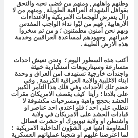
وطنهم واهلهم
, ومنهم من قضى نحبه والتحق
بقوافل الشهداء العراقية الطويلة , ومنهم من لا
زال يتعرض للهجمات الامريكية والاعتداءات
الارهابية ,
فهم من لبّوا نداء الواجب المقدس
وبهم نحن آمنون مطمئنون ؛ و من ثم سخروا
خبراتهم وجهودهم لمساعدة العراقيين وخدمة
هذه الارض الطيبة .
أكتب هذه السطور اليوم ؛ ونحن نعيش احداث
متسارعة وسيناريوهات استكبارية خبيثة
واجندات خارجية تستهدف امن العراق و وحدة
ابناء الاغلبية والامة العراقية الكريمة , وفي
خضم تلك الأحداث وفي فلك هذا التآمر الكبير
على بلادنا ؛ رأينا كيف يقصف الامريكان مقرات
الحشد بحجج واهية ومسرحيات مكشوفة لا
تنطلي على احد ؛ فلو اعتدى احد عناصر او
قيادات الحشد على الامريكان في ولاية
واشنطن او ولاية نيويورك او حشرت فصائل
المقاومة انفها في الشؤون الداخلية الامريكية ؛
لما اعترضنا عليهم او شجبنا عملياتهم العسكرية