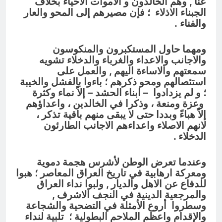
عنا , وهم الخالدون و الاموات الاحياء بخلاف
الجبناء الاذلاء ؛ فإن مصيرهم إلى المحو والعار
والفناء .
ومهما حاول المستكبرون والمنكوسون
والاجانب والاعداء والغرباء والدخلاء تشويه
سمعتهم والاساءة اليهم , والعمل على
استئصالهم ومحو ذكرهم ؛ باءوا بالفشل والخيبة
؛ و لم يزدادوا – ابناء الحشد – إلاّ نماء وكثرة
وعزة ومنعة ، وذكرا في الخالدين ، واعداؤهم
إلاّ هباءً وبددا حتى لا يبقى منهم باقية تذكر ،
لانهم الاصلاء واعداءهم الاجانب الطارئون
الدخلاء .
وعندما تعرض الوطن لأشرس هجمة دموية
ومعركة ارهابية في تاريخ العراق المعاصر ؛ هبوا
للدفاع عن الاهل والديار , ولبوا نداء العراق
والمرجعية الدينية في النجف الاشرف ,
وسطروا أروع الأمثلة في التضحية والشجاعة
والإقدام واعظم الملاحم البطولية ؛ تلبية لنداء