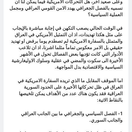
وعلى صعيد آخر، هل التحركات الامريكية فيما يمكن لنا ان
نسميه بالفصل الجغرافي يهدد الامن القومي العراقي ومجمل
العملية السياسية؟
في الوقت الحالي يصعب التكهن في إجابة مباشرة بالإيجاب
على مثل هكذا تهديدات، اذ ان التمثيل الأمريكي في العراق
والمتمثل بالسفارة الامريكية لم تصطدم يوما برفض او تهديد
حقيقي بل الامر معكوس تماماً مثلما اشرنا، اذ ان تلاعب
الأدوار التي كانت تؤديها بعض الفصائل تحول في الأشهر
الأخيرة الى سكوت والمضي في عقلية وسلوك الاوليغارشية
السياسية والاقتصادية بدل المواجهة.
اما الموقف المقابل ما الذي تريده السفارة الامريكية في
العراق في ظل تحركاتها الأخيرة على الحدود السورية
العراقية فقد يكون هناك عدد من الأهداف يمكن تلخيصها
بالنقاط الاتية:
1- الفصل السياسي والجغرافي ما بين الجانب العراقي
والجانب السوري.