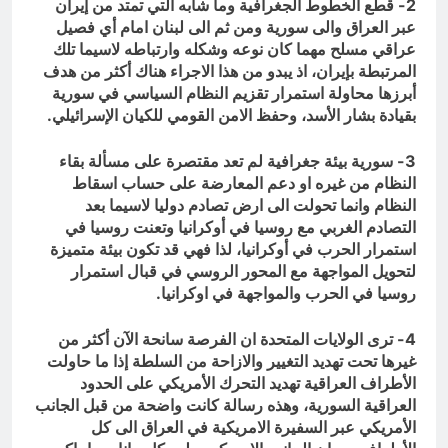
2- قطع الخطوط الجغرافية وما شابه التي تمتد من إيران
عبر العراق والى سورية ومن ثم الى لبنان امام أي فصيل
عراقي مسلح مهما كان نوعه وشكله وارتباطه لاسيما تلك
المرتبطة بإيران، اذ يبدو من هذا الاجراء هناك أكثر من هدف
أبرزها محاولة استمرار تقزيم النظام السياسي في سورية
بقيادة بشار الأسد، وحفظ الامن القومي للكيان الإسرائيلي.
3- سورية بيئة جغرافية لم تعد مقتصرة على مسألة بقاء
النظام من غيره او دعم المعارضة على حساب اسقاط
النظام وانما تحولت الى ارض تصادم دوليا لاسيما بعد
التصادم الغربي مع روسيا في أوكرانيا وتعنت روسيا في
استمرار الحرب في أوكرانيا، لذا فهي قد تكون بيئة متميزة
لتحويل المواجهة مع المحور الروسي في قبال استمرار
روسيا في الحرب والمواجهة في اوكرانيا.
4- ترى الولايات المتحدة ان الفرصة سانحة الآن أكثر من
غيرها تحت تهديد التغيير والازاحة من السلطة إذا ما حاولت
الأطراف العراقية تهديد التحرك الأمريكي على الحدود
العراقية السورية، وهذه رسالة كانت واضحة من قبل الجانب
الأمريكي عبر السفيرة الامريكية في العراق الى كل