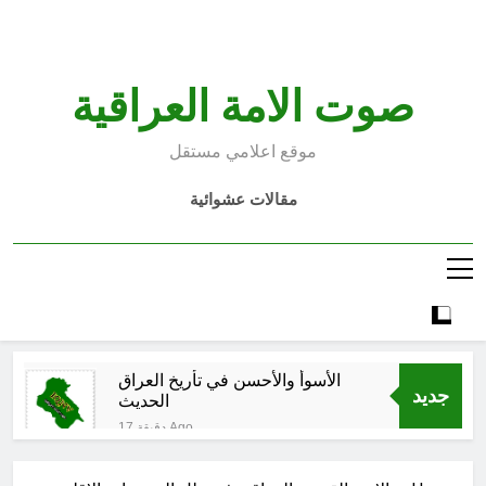
Ski
t
conten
صوت الامة العراقية
موقع اعلامي مستقل
مقالات عشوائية
الأسوأ والأحسن في تأريخ العراق
جديد
الحديث
17 دقيقة Ago
الكاتبان باقر الزبيدي ورياض سعد يحذران
من الجولاني (ح 1) (وإذا كنت فيهم فأقمت