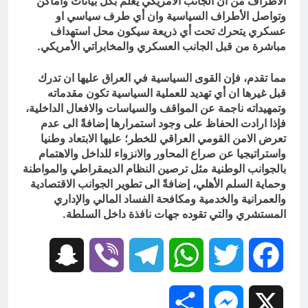
الأطراف من ان الجانب الامريكي يعلم بكل بيانات واماكن
وتواصل الأطراف السياسية وان أي طرف سياسي او
عسكري يتحرك تحت أي ذريعة سيكون محل استهداف
مباشرة من قبل الجانب العسكري والمخابراتي الأمريكي.
مما تقدم، فإن القوى السياسية في العراق عليها ان تدرك
قبل غيرها ان أي تهديد للعملية السياسية تكون مقدماته
وتمهيداته ناجمة عن المواقف والسياسات والافعال الداخلية،
فإذا ارادت الحفاظ على وجود استمرارها إضافةً الى عدم
تعرض الامن القومي العراقي للخطر؛ عليها الابتعاد وطنيا
واستراتيجيا عن صراع المحاور والانزواء للداخل والاهتمام
بالجوانب الوطنية مثل ترصين النظام الديمقراطي والمواطنة
وحماية السلم الأهلي، إضافةً الى تطوير الجوانب الاقتصادية
والعمرانية والخدمية ومكافحة الفساد المالي والإداري
المستشري والتي تقوده جهات نافذة داخل السلطة.
Snapchat
Viber
Telegram
WhatsApp
Twitter
Facebook
Share
Messenger
X