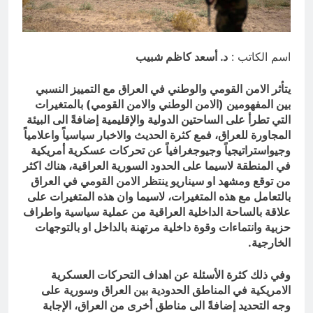
الملائكة والدواب يسبحون بمحمده لكن
لا تعرفون تسبيحهم .
ساعتين Ago
اسم الكاتب :
د. أسعد كاظم شبيب
يتأثر الامن القومي والوطني في العراق مع التمييز النسبي
بين المفهومين (الامن الوطني والامن القومي) بالمتغيرات
التي تطرأ على الساحتين الدولية والإقليمية إضافةً الى البيئة
المجاورة للعراق، فمع كثرة الحديث والاخبار سياسياً واعلامياً
وجيواستراتيجياً وجيوجغرافياً عن تحركات عسكرية أمريكية
في المنطقة لاسيما على الحدود السورية العراقية، هناك اكثر
من توقع ومشهد او سيناريو ينتظر الامن القومي في العراق
بالتعامل مع هذه المتغيرات، لاسيما وان هذه المتغيرات على
علاقة بالساحة الداخلية العراقية من عملية سياسية واطراف
حزبية وانتماءات وقوة داخلية مرتهنة بالداخل او بالتوجهات
الخارجية.
وفي ذلك كثرة الأسئلة عن اهداف التحركات العسكرية
الامريكية في المناطق الحدودية بين العراق وسورية على
وجه التحديد إضافةً الى مناطق أخرى من العراق، الإجابة