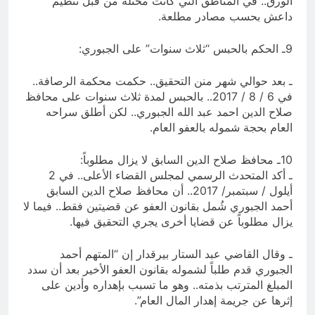
الورق.. في المناطق التي كانت محتلة من قبل تنظيم
داعش بحسب مصادر مطلعة.
9ـ الحكم بالحبس “ثلاث سنوات” على الجبوري:
ـ بعد حوالي شهر منن التحقيق.. حكمت محكمة الرصافة..
في 6 / 8 / 2017.. بالحبس لمدة ثلاث سنوات على محافظ
صلاح الدين احمد عبد الله الجبوري.. لكن أطلق سراحه
العام بحجة شموله بالعفو العام.
10ـ محافظ صلاح الدين السابق لا يزال مطلوباً:
ـ أكد المتحدث الرسمي لمجلس القضاء الأعلى.. في 2
أيلول / سبتمبر/ 2017.. أن محافظ صلاح الدين السابق
أحمد الجبوري شُمل بقانون العفو عن قضيتين فقط.. فيما لا
يزال مطلوباً عن قضايا أخرى يجري التحقيق فيها.
ـ وقال القاضي عبد الستار بيرقدار إن “المتهم أحمد
الجبوري قدم طلباً لشموله بقانون العفو الأخير بعد أن سدد
المبلغ المترتب بذمته.. وهو ما تسبب بإهداره وأدين على
إثرها عن جريمة إهدار المال العام”.