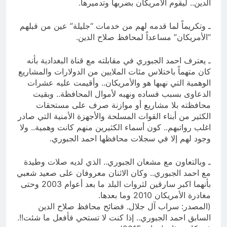
الدين.. ليقوم الأمريكان بضربها وتدميرها.
ـ وتكريماً لما قدمه لهم من خدمات “جليلة” عين من قبلهم
“الأمريكان” مساعداً لمحافظ صلاح الدين.
ـ يعترف احمد الجبوري في مقابلته مع قناة البغدادية بأنه
كان متهماً باختلاس مئات الملايين من الدولارات والمشاريع
الوهمية التي نهبها هو والأمريكان.. وأقيمت عليه عشرات
الدعاوى بسبب فساده ونهبه لأموال المحافظة.. وبقيت
محافظته بلا مشاريع أو موازنة صرف على مستحقات
الكثير من أبناء القوات المسلحة والأجهزة الأمنية التي صادر
اغلب رواتبهم.. كون أسماء الكثيرين منهم كانت وهمية.. ولا
وجود لهم إلا في سجلات محافظها احمد الجبوري.
ـ وبالتعاون مع مشعان الجبوري.. الذي لديه صلات وطيدة
مع احمد الجبوري.. وكان الاثنان معروفان على صعيد شعبي
بأنهما اكبر سارقين لثروات البلد ما بعد أعوام 2003 وحتى
مغادرة الأمريكان 2010 وما بعدها.
(المصدر: سراب آل جلال. فضائح محافظ صلاح الدين
السابق احمد الجبوري.. إذا كنت لا تستحي فأفعل ما شئت!!.