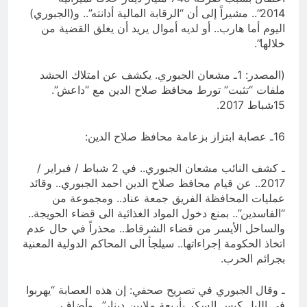
2014”.. مشيراً إلى أن “الرقابة المالية أدانته”.. و(الجبوري)
اليوم أما هارب.. أو لديه أموال يريد أن يغلق القضية من
خلالها”.
(المصدر: 1ـ مشعان الجبوري. يكشف عن امتلاك الحشد
ملفات “تثبت” تورط محافظ صلاح الدين مع “داعش”.
15شباط 2017.
16ـ عصابة ابتزاز بزعامة محافظ صلاح الدين:
ـ كشف النائب مشعان الجبوري.. في 2 شباط / فبراير /
2017.. عن قيام محافظ صلاح الدين احمد الجبوري.. وقائد
عمليات المحافظة الفريق جمعة عناد.. ومجموعة من
“الفاسدين”.. بمنع دخول المواد الغذائية الى قضاء الحويجة..
والساحل الأيسر من قضاء الشرقاط.. محذراً في حال عدم
اتخاذ الحكومة إجراءاتها.. سيلجأ الى المحاكم الدولية المعنية
بجرائم الحرب.
ـ وقال الجبوري في تصريح صحفي: إن هذه العصابة “يهربوا
في الليل كيس السكر بأربعة ملايين دينار”.. وأضاف