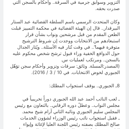
التزوير وسوابق جرمية في السرقة.. وأحكام بالسجن التي
صدرت بحقه.
وكان المتحدث الرسمي باسم السلطة القضائية عبد الستار
البيرقدار.. قال إن الهيئة القضائية في محكمة التمييز قبلت
الطعن المقدم من قبل مرشحين ونواب بشأن قرار
استبعادهم من الانتخابات ووجدت إن شروط الترشيح
متوفرة فيهما”.. في وقت تُثار فيه الأسئلة.. ويُثار الجدال
حول الدوافع الخفية وراء قبول ترشح شخص محكوم عليه
بالسجن.. ومرتكب لعمليات س.
(المصدر:المسلة. وثائق: سرقات وتزوير وأحكام سجن تؤهّل
الجبوري لخوض الانتخابات. في 10 / 3 / 2016).
8ـ الجبوري.. يوقف استجواب المطلك:
ـ لعب النائب أحمد عبد الله الجبوري دوراً تخريبياً في
مجلس النواب.. وعطلً دوره الرقابي.. بالتعاون مع رئيس
المجلس سليم الجبوري ونائبه الثاني آرام شيخ محمد.
ـ فقبل استجواب نائب رئيس الوزراء لشؤون الخدمات
صالح المطلك بصفته رئيس اللجنة العليا لإغاثة وإيواء