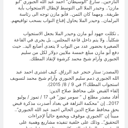
النازحين.. سارعً “الوسيطان” احمد عبد الله الجبوري “أبو
مازن”.. وحيدر الملا الى التوسط لإبطال الاستجواب بأية
طريقة.. ومهما كان الثمن.. فأبو مازن توجه الى رئاسة
البرلمان.. وحيدر الملا يحاول إقناع النواب بسحب تواقيعهم.
ـ تكللت جهود أبو مازن وحيدر الملا بجعل الاستجواب
شكلياً.. ولا يتم داخل قاعة المجلس.. بل يجرى في القاعة
الصغيرة بحضور عدد من النواب لا يتعدى أصابع اليد.. حيث
دفع أبو مازن مبلغ خمسة ملايين دولار لكل من سليم
الجبوري وآرام شيخ محمد كرشوة لإنقاذ المطلك.
(المصدر: ستار خنجر عبد الرزاق. كيف اشترى احمد عبد
الله الجبوري ذمم سليم الجبوري وآرام شيخ محمد لتسويف
استجواب المطلك؟! في 9 / 8/ 2015).
إلقاء القبض على محافظ صلاح الدين:
أفاد مصدر مطلع ل ” سومر نيوز” في 17 / تموز / يوليو
2017.. إن “محكمة النزاهة في بغداد أصدرت مذكرة قبض
بحق محافظ صلاح الدين الحالي احمد عبد الله الجبوري”..
مبيناً إن “الجبوري موقوف ويخضع حالياً لإجراءات
التحقيق”.. وذلك على خلفية تنفيذه مشاريع وهمية على