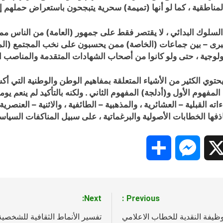
المناطقية ، كما لو أنها (تميمة) سحرية يتبجحون باستعراض حملهم إي
لسلوك البدائي ، لا يقتصر فقط على جمهور (العامة) من الناس ممن
لكبرى – بين جماعات (الخاصة) ممن يحسبون على نخب المجتمع (المث
لوجية ، حتى ولو كانوا من أصحاب الشهادات المتقدمة والمناصب الع
يحتوي الكثير من الأشياء المتعلقة بمفاهيم الوطن والوطنية التي أك
لمفهوم الأول و(أدلجة) المفهوم الثاني . ولكنه بالتأكيد لم ينعم يو
ته القبلية – العشائرية ، والمذهبية – الطائفية ، والاثنية – العنصرية 
ا الخطابات الأصولية والبرغماتية ، على سبيل المناكفات السياسية 
Share
Messenger
Snapc
X
Next:
Previous:
وظيفة النقدية للخطاب الاعلامي
تفسير الأنماط الثقافية للشخصية 