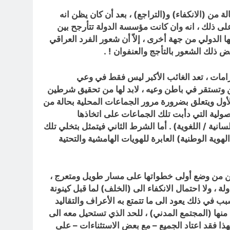
ن (الانكفاء) و(التراجع) ، بعد أن كان يظن انه
بت تأسيس الدولة العراقية عام 1921 م على الأقل ! . والحجة على ذلك ، انه وان كانت مؤسسة الدولة تتأرجح بين
الدولي من جهة أخرى ، إلاّ أن شعور الفرد العراقي
 ذلك الشعور بالتأجج والعنفوان ! .
تزامات ، تعد الغائب الأكبر ليس فقط في وعي
 وتستقر في باطن وعيه ، لابد لها من تحقيق شرطين
الأول ويتعلق بضرورة مرور الجماعات المحلية بحالة من
صولية التي دأبت تلك الجماعات على اتخاذها
اللسانية / اللغوية) . أما الشرط الثاني فيتمثل بتخلي تلك
وية الوطنية) العابرة للهويات الهامشية والتحتية
مكن من وضع أولى خطواتها على مسار طويل ومتعرج ،
، ولا احتمال الانكفاء الى (الخلف) لما قبل كينونة
ب في ذلك يعود الى ما تتمتع به الأعراف والتقاليد
منها (المجتمع المدني) ، للحد الذي تستحيل معه الى
ذا فقد اعتاد الجميع – مع بعض الاستثناءات – على