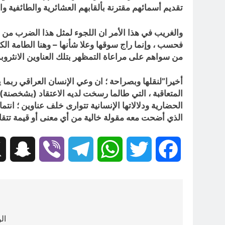
تقديم أسمائهم مقترنة بألقابهم العشائرية والطائفية و
والغريب في هذا الأمر ان اللجوء لمثل هذا الضرب من ا
فحسب ، وإنما راج سوقها وعلا شأنها – وهنا الطامة ا
من سواهم على مراعاة التمظهر بتلك العناوين الانثروبو
أخيرا”لنقلها وبصراحة ؛ ان وعي الإنسان العراقي ربما 
المتعاقبة ، التي طالما رسخت لديه الاعتقاد (بشخصنة) ا
الحضارية ودلالاتها الإنسانية تتوارى خلف عناوين ؛ انتماءا
الذي أضحت معه مقولة خالية من أي معنى أو قيمة تتقاذفه
hat
Viber
Telegram
WhatsApp
Twitter
Facebook
تصفّح
المقالات
ال