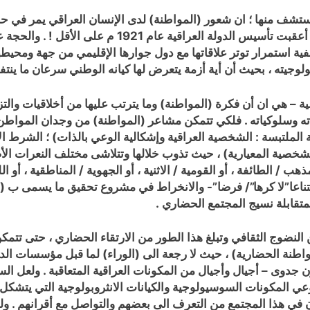
ف منها ؛ ان شعور (المواطنة) لدى الإنسان العراقي يمر في حالة م
مغمور بذلك الشعور لحد التخمة على مدى العقود التي أعق
 استمرار توتر علاقاتها مع دول جوارها الإقليمي من جهة ومحيطها 
جيته ، بحيث أن أية أزمة يتعرض لها كيانه الوطني سرعان ما ينتفض
اسية – هي ان أن فكرة (المواطنة) وما يترتب عليها من أخلاقيات وال
ته وسلوكياته . فلكي تتمكن مشاعر (المواطنة) من وجدان المواطن
ية الملتبسة : الشخصية العراقية وإشكالية الوعي بالذات) ؛ الشرط 
شخصية المعيارية) ، حيث تذوب خلالها وتتلاشى مختلف النعرات الأ
مذهب / الطائفة ، أو القومية / الاثنية ، أو الجهوية / المناطقية ، أو 
تناعا”لا كرها”/ فرضا”- والانخراط في مشروع تحقيق ما يسمى ب (اله
لمتقابلة نسيج المجتمع الحضاري .
النضوج الثقافي وتبلغ هذا الطور من الارتقاء الحضاري ، حتى تت
نة الحضارية) ، حيث لا رجعة الى (الوراء) لما قبل مؤسسات الدولة 
 جدوى – أجيال وأجيال من المكونات العراقية المتعاقبة . ولعل السب
وعي المكونات السوسيولوجية والكيانات الانثروبولوجية التي يتشكل 
ن في هذا المجتمع من التعرف الى بعضهم والتواصل مع أقرانهم . وله