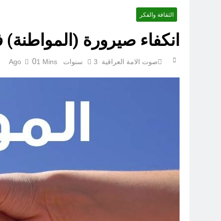
الثقافة والفكر
عْاشُورْاءُالسَّنَةُ الثَّالِثةَ عشَرَة(٢٢)[إِنتفاضةُ صفَر…تمرُّدٌ حُسَينيٌّ][ب]
انكفاء صيرورة (المواطنة) 
0
صوت الامة العراقية
3 سنوات Ago
1 Mins