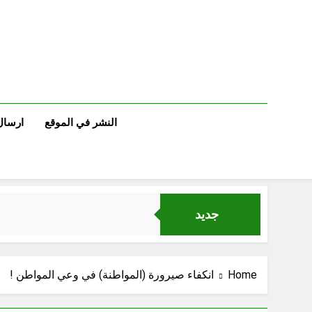
Ski
t
conten
النشر في الموقع
ارسال
جديد
Home
انكفاء صيرورة (المواطنة) في وعي المواطن !
مجلس حسيني (دواعي نصب مآتم العزاء الحسيني)