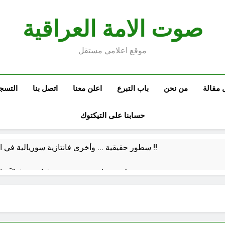
صوت الامة العراقية
موقع اعلامي مستقل
 مقالة
من نحن
باب التبرع
اعلن معنا
اتصل بنا
التسج
حسابنا على التيكتوك
سطور حقيقية … وأخرى فانتازية سوريالية في الحقبة الديستوبية مع مؤسساتنا الصحية !!
كتب ثقافية جديدة …دَردَشَاتٌ ومُشَاكَسَا
من راسمالية الدولة الى راسمالية ال
كلمات قرآنية لها علاقة بمشاة أربعين الحسين: تسقي، آثر (ح 11)