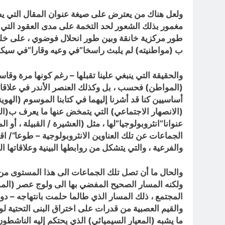
ولعل هناك من يعترض على صيغة عنوان المقال التي يستش
طور مركزية خانقة وبين طور انحلال فوضوي ، على خلفية
ب (مواطنيته) لم يلبث راسخا”في وعيه وقارا”في سيكولو
والحقيقة التي ينبغي علينا تقبلها – رغم كونها مرة وق
(المواطن) فحسب ، بل وكذلك العنصر الأندر في علاقا
أساسيين كنا قد أشرنا إليهما في كتابنا الموسوم (الهو
(الانصهار الاجتماعي) التي يتمخض عنها ما يعرف ب(ال
عنوانا”انثروبولوجيا”لها ، مثل (العشيرة / القبيلة ، أو ال
الجماعات عن تلك العناوين الانثروبولوجية – طوعا”/ اق
والفرعية ، والتي يتشكل من روابطها البينية وعلاقاتها ا
والحال ما أن تصل تلك الجماعات الى هذا المستوى من 
ولكنه المسار الصحيح المفضي بها الى ولوج عصر (المواط
المجتمع ، ذلك المسار الذي طالما حلمت بانتهاجه – دون
والقيم العصبية من قدرات على اختراق البنى التحتية ل
ما يشبه (المعيار السيميائي) الذي يحتكم إليه الناشطو