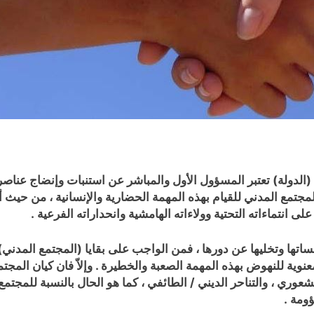
الدولة) تعتبر المسؤول الأول والمباشر عن استنبات وإنضاج عناص
 المدني للقيام بهذه المهمة الحضارية والإنسانية ، من حيث أن 
ى انتماءاته التحتية وولاءاته الهامشية وانحداراته الفرعية .
تها وتخليها عن دورها ، فمن الواجب على بقايا (المجتمع المدني
ية للنهوض بهذه المهمة الصعبة والخطيرة . وإلاّ فان كيان المجتم
لشعوري ، والتناحر الديني / الطائفي ، كما هو الحال بالنسبة للم
ومة .