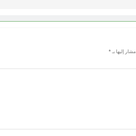
شار إليها بـ
*