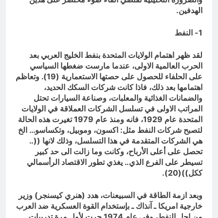
الهدفين.
1- النفط
لقد ظهر اهتمام الولايات المتحدة بنفط الخليج العربي بعد
الحرب العالمية الاولى، عندما مارست ضغطها السياسي
على الحلفاء للحصول على حصتها الاستعمارية (19). وتعاظم
اهتمامها بعد ذلك، فاذا كانت شركات السكك الحديد،
والضمانات الغذائية والمعلبات، وصناعة السيارات تحتل
المراتب الاولى في تسلسل الشركات العملاقة في الولايات
المتحدة عام 1929، فانه ومنذ عام 1979 تغيرت هذه الحالة
لتصبح شركات النفط مثل: اكسون، وموبيل، وتكساسو… الخ
هي الشركات المتقدمة في هذا التسلسل، وذلك لانها ((..
تحصل على أعلى الأرباح، وكانت وما زالت الى حد كبير
تسيطر على الفرع الذي.. يغذي تطور الاقتصاد الرأسمالي
ككل))(20).
وبعد ازمة الطاقة في السبيعنات، هدد (هنري كيسنجر) وزير
خارجية امريكا ـ آنذاك ـ بإستخدام القوة العسكرية ضد العرب
من اجل النفط، وفي عام 1974 جرت لأول مرة تدريبات