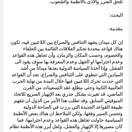
تلحق الضرر والأذى بالأنظمة والشعوب.
البحث:
مقدمة:
إن كل ميدان يشهد التنافس والصراع بين اللاعبين فيه، تكون
هناك قواعد محددة تحكم العلاقات القائمة بين الحلفاء
والخصوم، وحسب المكان والزمان، وأن تجاهل هذه القواعد
وعدم احترامها او الجهل وعدم المعرفة بها سوف يقود الى
الفشل. وإذا أخذنا السياسة الدولية بعدها ميداناً من أشد
الميادين التي تنطوي على التنافس والصراع، نجد أن القواعد
التي حددت تحرك اللاعبين فيها خلال المدة من نهاية الحرب
العالمية الثانية وحتى مطلع عقد التسعينات من القرن
الماضي، قد تغيرت بشكل جذري بعد الإنهيار السريع للاتحاد
السوفيتي السابق. وقد تطلب هذا الأمر من الدول ان تتفهم
طبيعة القواعد الجديدة التي برزت في الساحة الدولية
وتحسن السير وفقها، ولكن الملاحظ ان هناك بعض الأنظمة
السياسية حاولت تجاهل هذه القواعد وعدم احترامها، فما
كان مصيرها إلا الإنهيار والفشل، ولعل أبرز هذه الأنظمة نظام