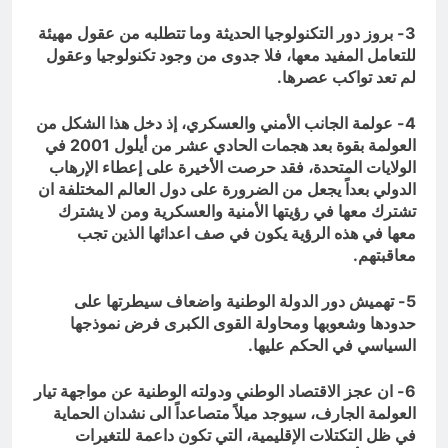
3- بروز دور التكنولوجيا الحديثة وما تتطلبه من عقول مهيئة
للتعامل المفيد معها، فلا جدوى من وجود تكنولوجيا وعقول
لم تعد تواكب عصرها.
4- عولمة الجانب الأمني والعسكري، إذ دخل هذا الشكل من
العولمة بقوة بعد هجمات الحادي عشر من أيلول 2001 في
الولايات المتحدة، فقد حرصت الأخيرة على إعطاء الإرهاب
الدولي بعداً يجعل من الضرورة على دول العالم المختلفة ان
تشترك معها في رؤيتها الأمنية والعسكرية ومن لا يشترك
معها في هذه الرؤية يكون في صف اعدائها الذين تجب
معاقبتهم.
5- تهميش دور الدولة الوطنية واضعاف سيطرتها على
حدودها وشعوبها ومحاولة القوى الكبرى فرض نموذجها
السياسي في الحكم عليها.
6- ان عجز الاقتصاد الوطني ودولته الوطنية عن مواجهة تيار
العولمة الجارف، سيوجد ميلاً متصاعداً الى نشدان الحماية
في ظل التكتلات الإقليمية، التي تكون داعمة للتغيرات