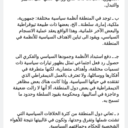
والتبدل.
ب ـ توجد في المنطقة أنظمة سياسية مختلفة: جمهورية،
ملكية، إمارة، سلطنة.. الخ، بعضها ذات طبيعة تيوقراطية
والبعض الآخر علمانية، وهذا الواقع يعقد عملية الانسجام
السياسي، ويقود الى تباين الاهداف السياسية للأنظمة في
المنطقة.
جـ ـ دفع استبداد الأنظمة وجمودها السياسي والفكري الى
حصول رد فعل اجتماعي تمثل بظهور تيارات سياسية ذات
تسميات مختلفة، وأهداف متضاربة، لكنها متطرفة في
أفكارها ووسائلها، ولا تعترف بالعمل الديمقراطي الذي
تفتقده في حياتها السياسية. وإذا كانت هناك بعض مظاهر
الديمقراطية في بعض دول المنطقة، ألا أنها لا زالت ضعيفة
وعاجزة في أساليبها، ومحكومة بقيود السلطة وحدود ما
تسمح به.
د ـ تعاني دول المنطقة من كثرة الخلافات السياسية التي
تشتت شملها وتفرق وحدتها، وتكون في غالبيتها نتيجة للأهواء
الشخصية للحكام وحماقتهم السياسية.