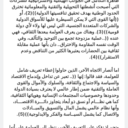
ظاهرة التكامل في الجوانب الهيكلية والاستراتيجية للشركات
التي أصبحت أنشطتها التحويلية والتقنية والمعلوماتية تخترق
الحدود الوطنية بهدف تحقيق تنافسيتها الدولية))(2)، أو
((أنها القوى التي لا يمكن السيطرة عليها للأسواق الدولية
والشركات المتعددة الجنسية، التي ليس لها ولاء لأي دولة
قومية))(3). وهناك من يعرف العولمة ببعدها الثقافي، فهي
عنده ((..عملية مزدوجة تجمع بين التوحيد والتآلف، وفي
الوقت نفسه المقاومة والاختراق.. دان بأنها عملية مقابلة
ثقافية بين الحضارات يعتبرها الكثير من التناقض وعدم
الاستقرار))(4).
اما أنصار الاتجاه الآخر، الذين حاولوا إعطاء تعريف شامل
للعولمة، فقد قالوا: إنها ((.. تعبر عن تداخل وإندماج الاقتصاد
والسياسة والاجتماع والثقافة، والسلوك والأموال والقوى
العاملة والتقنية ضمن إطار عالمي لا يعترف بسيادة الدولة
وحدودها وخصوصيات المجتمعات الإنسانية وهوياتها الثقافية،
كما هي نظـــام أو نسق ذو أبعاد يتجاوز دائـــرة الاقتصـــاد،
وأنها نظام عالمي يشمل المال والتسويق والمبــادلات
والاتصال كما يشمل السيــاسة والفكر والايدلوجية))(5).
ونحن إذ نؤكد على التعريف الأخير، ننظر الى العولمة على أنها