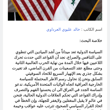
النووية والتكنولوجية غير المعلنة… نحو
هندسة ردع جديدة في الشرق الأوسط ؟
14 ساعة Ago
خطب صلاة الجمعة (ح 26) (مفهوم
أسماء الله الحسنى)
15 ساعة Ago
اسم الكاتب :
خالد عليوي العرداوي
خلاصة البحث:
السياسة الدولية تعد ميداناً من أشد الميادين التي تنطوي
على التنافس والصراع، نجد أن القواعد التي حددت تحرك
اللاعبين فيها خلال المدة من نهاية الحرب العالمية الثانية
وحتى مطلع عقد التسعينات من القرن الماضي، قد تغيرت
بشكل جذري بعد الإنهيار السريع للاتحاد السوفيتي
السابق.ونحن إذ نحاول رسم الاطر المحتملة للسياسة
الخارجية العراقية اتجاه الولايات المتحدة الأمريكية، ندعو
الساسة الجدد في العراق الى ان يحسنوا الفهم والتصرف
وإدراك القواعد التي تحكم العلاقات الدولية الحالية، فنحن
في عالمٍ لا يقبل المغفلين ولايغفر للجهلة، وإن الخطأ في
اتخاذ القرار السياسي الصحيح، تترتب عليه عواقب وخيمة