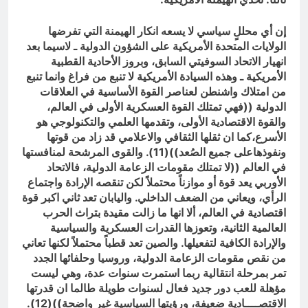
إن أي محللٍ سياسي لا يسعه انكار الهيمنة التي تفرضها
الولايات المتحدة الأمريكية على الشؤون الدولية ـ لاسيما بعد
انهيار الاتحاد السوفيتي السابق، وبروز الأحادية القطبية
الأمريكية ـ وهذه السيادة الأمريكية لا تنبع من فراغ وانما تنبع
من امتلاك واشنطن لعناصر القوة الأساسية في العلاقات
الدولية ((فهي تمتلك القوة العسكرية الأولى في العالم،
والقوة الاقتصادية الأولى، وتقدمها العلمي والتكنولوجي هو
الأسرع،كما ان ثقلها الثقافي والاعلامي قد زاد من قوتها
ونفوذهاعلى جميع الصُعد))(11). والقوى المرشحة لمنافستها
في العالم ((لا تمتلك مقومات الزعامة الدولية، فالاتحاد
الأوربي يعد قوة أو موازناً محتملاً لكن تنقصه الإرادة واجتماع
الرأي، ويعاني من الضعف الداخلي. واليابان تعد ثاني اكبر قوة
اقتصادية في العالم، ألا انها ما زالت مقيدة بتراث الحرب
العالمية الثانية، وتعوزها القدرات العسكرية والسياسية
والإرادة الكافية لتفعيلها. والصين تعد قطباً محتملاً لكنها تعاني
من نقص مقومات الزعامة الدولية، وروسيا وحلفائها الجدد
تمر بمرحلة انتقالية ربما استمرت سنوات عدة، وهي ليست
مؤهلة للعب دور جديد فعال لسنوات طويلة طالما ان قدرتها
الاقتصــــادية ضعيفة، ورؤيتها السياسية غير واضحة))(12).