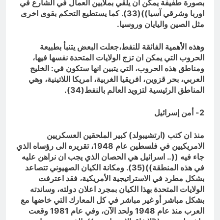
بصورة طفيفة يمكن ان يلقي بملايين العمال في الشارع في
اوربا وشرقي آسيا))(33). كما يستطيع التحكم بقوى اخرى
مثل الصين واليايان وروسيا.
وهذه الأهمية الفائقة للنفط،جعلت البعض يتنبأ بطبيعة
الحروب التي يمكن ان تزج الولايات المتحدة نفسها فيها،
ومناطق هذه الحروب، التي يتبين انها ستكون في: الخليج
العربي، بحر قزوين، افريقيا الغربية، امريكا اللاتينية، وهي
المناطق الرئيسية لتزويد العالم بالنفط(34).
2- أمن إسرائيل
منذ ان كتب (ارتشيبولد) كبير الملحقين العسكريين
الامريكيين في فلسطين عام 1948، تقريره الى رؤساه الذي
جاء فيه ((.. اسرائيل هي الحصان الذي يجب ان نراهن عليه
في هذه المنطقة))(35). ومكانة الكيان الصهيوني تتصاعد
بشكل مطرد في الاستراتيجية الأمريكية، فقد اعترفت
الولايات المتحدة بهذا الكيان بمجرد اعلان دولته، وساندته
بشكل مباشر أو غير مباشر في كل المعارك التي خاضها مع
العرب منذ عام 1948 ولحد الآن، وفي عام 1981 وقعت