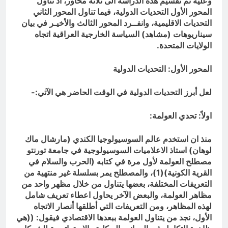
وعليه تم تقسيم هذه الدراسة الى ثلاثة محاور، اذ تناول
المحور الأول التحديات الدولية، فيما تناول المحور الثاني
التحديات الاقليمية، وانفــرد المحور الثالث والأخيـر في بيان
سيناريوهات (مشاهد) السياسة الخارجية العراقية اتجاه
الولايات المتحدة.
المحور الأول: التحديات الدولية
لعل أبرز التحديات الدولية في الوقت الحاضر هي الآتي:-
اولاً: تحدي العولمة:
منذ ان استخدم عالم السوسيولوجيا الكندي (مارشال ماك
لوهان) استاذ الاعلاميات السوسيولوجية في جامعة تورنتو
مصطلح العولمة لأول مرة في كتابه (الحرب والسلام في
القرية الكونية)(1)، والمصطلح يمر بسلسلة غير منتهية من
التعريفات المختلفة، بعضها يتناول من خلال مظهر واحد من
مظاهر العولمة، والبعض الآخر يحاول اعطاء تعريف شامل
لهذه المظاهر، ومن التعريفات التي أطلقها أنصار الاتجاه
الأول، نجد من يتناول العولمة ببعدها الاقتصادي فيقول: ((هي