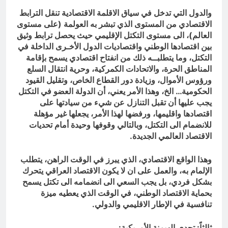
والدول التي تدخل في سياق الاقلمة الاقتصادية تنقل الترابط
الاقتصادي من المستوى الذي تبشر به العولمة (على مستوى
العالم)، الى مستوى التكتل الإقليمي حيث يحصل ترابط وثيق
بين اقتصادها الوطني واقتصاديات الدول الأخـرى الداخلة في
التكتل، وما يتطلبــه ذلك من انفتاح اقتصادي يسمح بإقامة
المناطق الحرة، والاتحادات الكمركية، وحرية انتقال السلع
ورؤوس الأموال، وزيادة دور القطاع الخاص، وتقليل القيود
الحكومية… الخ، وهذا الأمر يعني، أن الدولة العضو في التكتل
يجب عليها أن تقبل التنازل عن شيء من سيادتها على
اقتصادها واقليمها، ورفضها لهذا الأمر، يجعلها غير مؤهلة
للانضمام الى التكتل، وبالتالي وقوفها وحيدة أمام تحديات
الاقتصاد العالمي الجديدة.
وهذا الواقع الاقتصادي، الذي يبرز في الوقت الراهن، يتطلب
الإلمام به، والعمل على ان لا يكون الاقتصاد العراقي يتحرك
بشكل فردي، بل يجب السعي الى انضمامه الى تكتل يسمح
بحماية الاقتصاد الوطني، في الوقت الذي يعطيه ميزة
تنافسية في الإطار الاقليمي والدولي.
ثالثاً: تحدي الهيمنة الأمريكية: