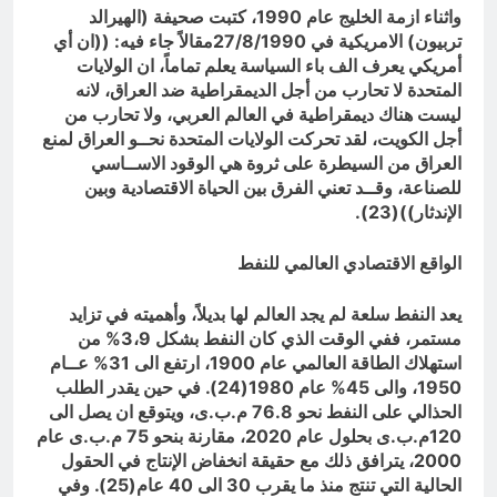
واثناء ازمة الخليج عام 1990، كتبت صحيفة (الهيرالد
تربيون) الامريكية في 27/8/1990مقالاً جاء فيه: ((ان أي
أمريكي يعرف الف باء السياسة يعلم تماماً، ان الولايات
المتحدة لا تحارب من أجل الديمقراطية ضد العراق، لانه
ليست هناك ديمقراطية في العالم العربي، ولا تحارب من
أجل الكويت، لقد تحركت الولايات المتحدة نحــو العراق لمنع
العراق من السيطرة على ثروة هي الوقود الاســاسي
للصناعة، وقــد تعني الفرق بين الحياة الاقتصادية وبين
الإندثار))(23).
الواقع الاقتصادي العالمي للنفط
يعد النفط سلعة لم يجد العالم لها بديلاً، وأهميته في تزايد
مستمر، ففي الوقت الذي كان النفط بشكل 3،9% من
استهلاك الطاقة العالمي عام 1900، ارتفع الى 31% عــام
1950، والى 45% عام 1980(24). في حين يقدر الطلب
الحذالي على النفط نحو 76.8 م.ب.ى، ويتوقع ان يصل الى
120م.ب.ى بحلول عام 2020، مقارنة بنحو 75 م.ب.ى عام
2000، يترافق ذلك مع حقيقة انخفاض الإنتاج في الحقول
الحالية التي تنتج منذ ما يقرب 30 الى 40 عام(25). وفي