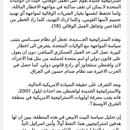
استراتيجية جديدة تقوم على العمل الوقائي، حيث ان الولايات
المتحدة لا يمكن ان تقف ساكنة في مواجهة الاخطار الماثلة،
وانما تحتفظ لنفسها بخيار الضربات الوقائية لمواجهة أي تهديد
جسيم لأمنها القومي، وكلما ازداد التهديد، كلما زاد الخطر من
التقاعس وتجاهل العمل الوقائي (18).
وهذه الستراتيجية الجـــديدة، تجعل أي نظام سيـــاسي يتبنى
سياسة المواجهة مع الولايات المتحدة، يتعرض الى اخطار
كبيرة، تصل الى حد العمل العسكري المباشر، دون ان يعول
على قانون دولي او امم متحدة لحمايته من مثل هذا الاجراء،
لان واشنطن ستتجاوز أي رادع قانوني دولي، كما حصل في
الحرب الاخيرة ضد نظام صدام حسين في العراق.
وبعد التعرف على حقيقة السيادة الامريكية الحالية،
والاستراتيجية الجديدة لواشنطن بعد احداث ايلول 2001،
فانه يجب معرفة اولويات الاستراتيجية الامريكية في منطقة
الشرق الاوسط؟.
إن تحليل سياسة البيت الابيض في هذه المنطقة، يبين ان لها
هدفين استراتيجيين هما: النفط أولاً. وأمن اسرائيل ثانياً.
والضرورة التحليلية تقتضي القاء ضوء مختصر على هذين