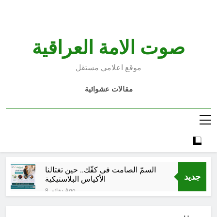
Ski
t
conten
صوت الامة العراقية
موقع اعلامي مستقل
مقالات عشوائية
السمّ الصامت في كفّك.. حين تغتالنا
جديد
الأكياس البلاستيكية
8 دقائق Ago
خطب صلاة الجمعة (ح 22) (تمييز
وخلافة بني البشر)