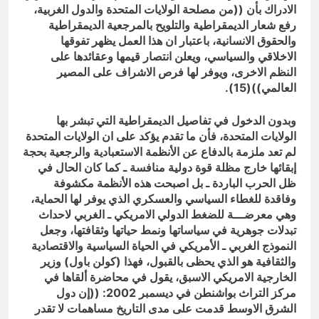
الادراك بأن ((من مصلحة الولايات المتحدة والدول الغربية،
رفع شعار الديمقراطية والتلويح بالمرجعية الديمقراطية
والحقوق الانسانية، باعتبار ان هذا العمل يظهر تفوقها
الاخلاقي والسياسي، ويعلن انتصار قيمها وعقائدها على
النظم الاخرى، ويوفر لها فرص الاشراف على المصير
العالمي))(15).
وبدون الدخول في تفاصيل الديمقراطية التي تبشر بها
الولايات المتحدة، فأن ما تقدم يؤكد على ان الولايات المتحدة
لم تعد ملزمة بالدفاع عن الأنظمة الاستعبادية والرجعية بحجة
إبقائها خارج مظلة قوة دولية منافسة ـ كما كان الحال في
ظل الحرب الباردة ـ بل اصبحت هذه الأنظمة مكشوفة
وفاقدة للغطاء السياسي والعسكري الذي يوفر لها الحماية،
وهي معرضـــة للضغط الدولي الامريكي ـ الغربي لاحداث
تبدلات جوهرية في سياساتها ونمط حياتها وثقافتها، وجعل
النموذج الغربي ـ الأمريكي في الحياة السياسية والاقتصادية
والثقافية هو الذي يحظى بالقبول، فهذا (كولن باول) وزير
الخارجية الامريكي الاسبق، يقول في محاضرة ألقاها في
مركز التراث بواشنطن في ديسمبر 2002: ((إن دول
الشرق الاوسط قدمت على مدى التاريخ مساهمات لا تقدر