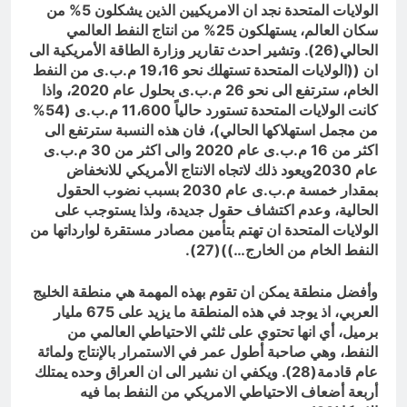
الولايات المتحدة نجد ان الامريكيين الذين يشكلون 5% من
سكان العالم، يستهلكون 25% من انتاج النفط العالمي
الحالي(26). وتشير احدث تقارير وزارة الطاقة الأمريكية الى
ان ((الولايات المتحدة تستهلك نحو 19،16 م.ب.ى من النفط
الخام، سترتفع الى نحو 26 م.ب.ى بحلول عام 2020، واذا
كانت الولايات المتحدة تستورد حالياً 11،600 م.ب.ى (54%
من مجمل استهلاكها الحالي)، فان هذه النسبة سترتفع الى
اكثر من 16 م.ب.ى عام 2020 والى اكثر من 30 م.ب.ى
عام 2030ويعود ذلك لاتجاه الانتاج الأمريكي للانخفاض
بمقدار خمسة م.ب.ى عام 2030 بسبب نضوب الحقول
الحالية، وعدم اكتشاف حقول جديدة، ولذا يستوجب على
الولايات المتحدة ان تهتم بتأمين مصادر مستقرة لوارداتها من
النفط الخام من الخارج…))(27).
وأفضل منطقة يمكن ان تقوم بهذه المهمة هي منطقة الخليج
العربي، اذ يوجد في هذه المنطقة ما يزيد على 675 مليار
برميل، أي انها تحتوي على ثلثي الاحتياطي العالمي من
النفط، وهي صاحبة أطول عمر في الاستمرار بالإنتاج ولمائة
عام قادمة(28). ويكفي ان نشير الى ان العراق وحده يمتلك
أربعة أضعاف الاحتياطي الامريكي من النفط بما فيه