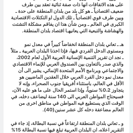
على هذه الاتفاقات انها ذات صفة ثنائية تعقد بين طرف
ضعيف اقتصادياً ـ هو كل بلد من بلدان المنطقة على حدة ـ
وبين طرف قوي اقتصادياً ـ تلك الدول او التكتلات الاقتصادية
الكبرى في العالم ـ ومن شأن هذا ان يفاقم مشكلة التشتت
والهشاشة والتبعية التي يعانيهـا اقتصاد بلدان المنطقة.
هـ ـ تعاني بلدان المنطقة انخفاضاً كبيراً في معدل نمو
ومستوى الدخل الفردي فيها، فإذا اخذنا البلدان العربية ـ مثلاً
ـ نجد ان تقرير التنمية الإنسانية العربية الأول لعام 2002،
والذي صدر بالتعاون بين الصندوق العربي للإنماء الاقتصادي
والاجتماعي وبرنامج الأمم المتحدة الإنمائي، يشير الى أن
معدل نمو دخل الفرد العربي خلال العقدين الماضيين هو
الأقل في العالم، باستثناء أفريقيا جنوب الصحراء، وإنه لا
يتجاوز 0،2% سنوياً، وإذا استمر الحال على ما هو عليه الآن،
فسيحتاج المواطن العربي الى 140 سنة ليضاعف دخله، في
الوقت الذي يستطيع فيه المواطن في مناطق اخرى من
العالم مضاعفة دخله كل عشر سنين(40).
و ـ تعاني بلدان المنطقة ارتفاعاً في نسبة البطالة، إذ جاء في
التقرير اعلاه، ان البلدان العربية تبلغ فيها نسبة البطالة 15%