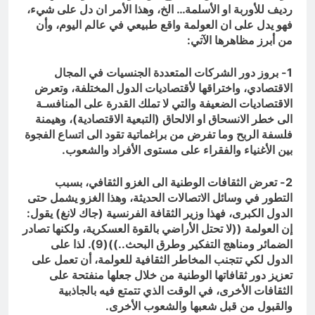
رديف للأوربة او الأسلمة… الخ، وهذا الأمر ان دل على شيء،
فهو يدل على ان العولمة واقع طبيعي في عالم اليوم، وأن
من أبرز مظاهرها الآتي:
1- بروز دور الشركات المتعددة الجنسيات في المجال
الاقتصادي، واختراقها لأقتصاديات الدول المختلفة، وتعرض
الاقتصاديات الضعيفة والتي لا تملك القدرة على المنافسـة
الى خطر الانسحاق او الالحاق (التبعية الاقتصادية)، وهيمنة
فلسفة الربح وما تفرض من براغماتية تقود الى اتساع الفجوة
بين الأغنياء والفقراء على مستوى الأفراد والشعوب.
2- تعرض الثقافات الوطنية الى الغزو الثقافي، بسبب
التطور في وسائل الاتصالات الحديثة، وهذا الغزو يشمل حتى
الدول الكبرى، فهذا وزير الثقافة الفرنسية (جاك لانغ) يقول:
إن العولمة ((لا تحتل الأراضي بالقوة العسكرية، ولكنها تصادر
الضمائر ومناهج التفكير وطرق البحث..))(9). لذا على
الدول لكي تتجنب المخاطر الثقافية للعولمة، أن تعمل على
تعزيز دور ثقافاتها الوطنية من خلال جعلها منفتحة على
الثقافات الأخرى، في الوقت الذي تتمتع فيه بالجاذبية
والقبول من قبل شعبها والشعوب الأخرى.