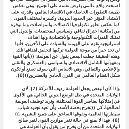
اصبحت واقع عالمي يفرض نفسه على الجميع، وهي تعكس
طبيعة التطورات الحاصلة في الاقتصاد العالمي وقدرته على
الامتداد المؤثر عبر الحدود الدولية، وكسره لمختلف القيود،
كما تعكس تطور تكنولوجيا الاتصالات والمواصلات وما توفره
من إمكانية اختراق ثقافي وسياسي للمجتمعات، والدول التي
تمتلك القدرات التكنولوجية والاقتصادية ولها اهداف
استراتيجية تقوم على الهيمنة والسيادة على الآخرين، فأنها
لن تجد خيراً من موجة العولمة تركبها لتحقيق اهدافها تلك.
وهذه الحقيقة جعلت البعض يقول عن العولمة: ((بأنها القوة
بمفهومها الشامل الاقتصادي والسياسي والعسكري والتقني
والإعلامي والثقافي، وهي الاساس التي سوف تصنع أو تكون
شكل النظام العالمي في القرن الحادي والعشرين))(6).
وإذا كان البعض يجعل العولمة رديف للأمركة (7)، لان
الولايات المتحدة في ظل الوضع الدولي الحالي، هي الأقوى
في إمتلاكها لعناصر القوة المختلفة، وتريد توظيف العولمة
لصالحها، كي ((تخرج بحصة الأسد، وأن تعيد تجديد شباب
سيطرتها العالمية وتفوقها الساحق على جميع البشرية..))
(8)، فهذا لا يمنع في حالة تغير موازين القوى لغير صالح
الولايات المتحدة من أن يخرج من يقول بأن العولمة هي