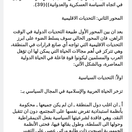
في اتجاه السياسة العسكرية والعدوانية))(39).
المحور الثاني: التحديات الاقليمية
بعد ان بين المحور الأول طبيعة التحديات الدولية في الوقت
الراهن، فان المحور الحالي سوف يسلط الضوء على ابرز
التحديات الاقليمية التي تواجه أي صانع قرارات في المنطقة،
وهي تتركز في أهم مجالات الحياة التي يمكن لها ان تؤهل
العرب والمسلمين ليكونوا قوة فاعلة في الحياة الدولية
المعاصرة، وبالشكل الآتي:
اولاً: التحديات السياسية
تزخر الحياة العربية والإسلامية في المجال السياسي بـ:
أ ـ ان اغلب دول المنطقة ـ ان لم يكن جميعها ـ محكومة
بأنظمة استبدادية تفرض نفسها على المجتمع، دون ان تتقبل
النقد، وهي فاقدة لشرعيتها السياسية بفعل الديمقراطية
وحولها الى السلطة، وطول بقائها فيها، فحتى الأنظمة
الجمهورية اصبحت ذات طابع وراثي عصي على التغيير