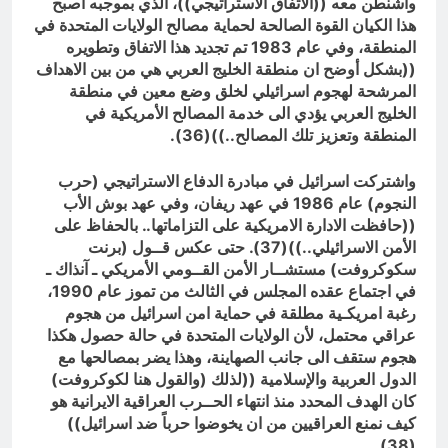
واشنطن معه ((الاتفاق الاستراتيجي))، الذي بموجبه اصبح
هذا الكيان القوة الصالحة لحماية مصالح الولايات المتحدة في
المنطقة، وفي عام 1983 تم تجديد هذا الاتفاق وتطويره
((بشكل أوضح ان منطقة الخليج العربي هي من بين الاهداف
المرشحة لهجوم اسرائيلي لخلق وضع معين في منطقة
الخليج العربي يؤدي الى خدمة المصالح الأمريكية في
المنطقة وتعزيز تلك المصالح..))(36).
واشتركت اسرائيل في مبادرة الدفاع الاستراتيجي (حرب
النجوم) عام 1986 في عهد ريفان، وفي عهد بوش الأب
((حافظت الادارة الامريكية على التزاماتها.. بالحفاظ على
الأمن الاسرائيلي..))(37). حتى عكس قــول (برنت
سكوكروفت) مستشــار الأمن القــومي الأمريكي ـ آنذاك ـ
في اجتماع عقده المجلس في الثالث من تموز عام 1990،
رغبة امريكـية مطلقة في حماية امن اسرائيل من هجوم
عراقي محتمل، لأن الولايات المتحدة في حالة حصول هكذا
هجوم ستقف الى جانب الصهاينة، وهذا يضر بمصالحها مع
الدول العربية والإسلامية ((لذلك (والقول هنا لكوكروفت)
كان الهدف المحدد منذ انتهاء الحــرب العراقية الايرانية هو
كيف نمنع العراقيين من ان يخوضوا حرباً ضد اسرائيل))
(38).