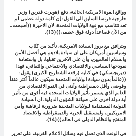
وواقع القوة الامريكية الحالية، دفع (هوبرت فدرين) وزير
خارجية فرنسا السابق الى القول: إن كلمة دولة عظمى لم
تعد تتناسب مع قوة الولايات المتحدة، لان الاخيرة ((أصبحت..
من الآن فصاعداً دولة فوق عظمى))(13).
ويترافق مع بروز السيادة الامريكية، تأكيد من كتّاب
وسياسيين أمريكان على ان سيادة بلادهم هي أفضل للأمن
والسلام العالميين، وأن على الآخرين تقبلها، بل واستعادة
نموذجها السياسي والاقتصادي والاجتماعي والثقافي، فهذا
(ديربجنسكي) في كتابه (رقعة الشطرنج الكبرى) يقول:
((عالماً بدون سيادة الولايات المتحدة سيكون عالماً أكثر عنفاً
وفوضى وأقل ديمقراطية وأدنى في النمو الاقتصادي من
العالم الذي يستمر تأثير الولايات المتحدة فيه أقوى من تأثير
أية دولة اخرى على صياغة الشؤون الدولية. ان السيادة
الدولية المستدامة للولايات المتحدة ضرورية لرفاهية وأمن
الامريكيين، ولمستقبل الحرية والديمقراطية والاقتصاد
المنفتح والنظام الدولي في العالم))(14).
في الوقت الذي تعمل فيه وسائل الاعلام الغربية، على تعزيز