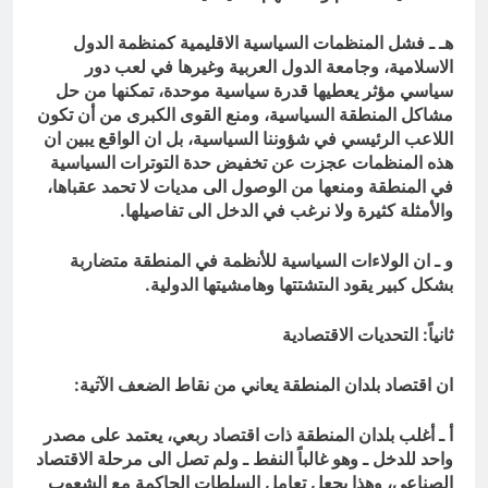
هـ ـ فشل المنظمات السياسية الاقليمية كمنظمة الدول
الاسلامية، وجامعة الدول العربية وغيرها في لعب دور
سياسي مؤثر يعطيها قدرة سياسية موحدة، تمكنها من حل
مشاكل المنطقة السياسية، ومنع القوى الكبرى من أن تكون
اللاعب الرئيسي في شؤوننا السياسية، بل ان الواقع يبين ان
هذه المنظمات عجزت عن تخفيض حدة التوترات السياسية
في المنطقة ومنعها من الوصول الى مديات لا تحمد عقباها،
والأمثلة كثيرة ولا نرغب في الدخل الى تفاصيلها.
و ـ ان الولاءات السياسية للأنظمة في المنطقة متضاربة
بشكل كبير يقود الىتشتتها وهامشيتها الدولية.
ثانياً: التحديات الاقتصادية
ان اقتصاد بلدان المنطقة يعاني من نقاط الضعف الآتية:
أ ـ أغلب بلدان المنطقة ذات اقتصاد ربعي، يعتمد على مصدر
واحد للدخل ـ وهو غالباً النفط ـ ولم تصل الى مرحلة الاقتصاد
الصناعي، وهذا يجعل تعامل السلطات الحاكمة مع الشعوب