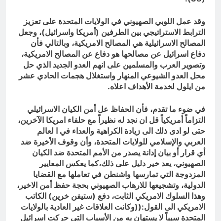
وقد عمل اللوبي الصهيوني في الولايات المتحدة على تعزيز
الترابط الاستراتيجي بين الطرفين (أمريكا واسرائيل)، وجعل
المصالح الاسرائيلية هي المصالح الامريكية، وبالتالي فأن
دفاع اسرائيل عن مصالحها هو دفاع عن المصالح الامريكية،
وتصوير العرب والمسلمين على انهم العدو الجديد الذي حل
محل العدو الشيوعي المنهار واستغلال هجمات الحادي عشر
من ايلول لخدمة الأهداف اعلاه.
في ضوء ما تقدم، فأن الحفاظ عل أمن الكيان الاسرائيلي
التزاماً أمريكياً قل ان نجد له نظيراً مع حلفاء امريكا الآخرين،
حتى لو ادى ذلك الى زيادة الكراهية والعداء في ا لعالم
العربي والإسلامي للولايات المتحدة، وأن وقوف الأخيرة ضد
أي قرار أو بيان إدانة يصدر من الأمم المتحدة ضد الكيان
الصهيوني، يعد خير دليل على ذلك،كما يعكس المعايير
المزدوجة التي تمارسها واشنطن في تعاملها مع القضايا
الدولية، وتشجيعها للارهاب الصهيوني بحجة حفظ أمن الاخير،
وهذا السلوك الامريكي الثابت، دفع (ستيفن خرين) الكاتب
الامريكي الى القول:((وكانت العلاقات غير العادية بالولايات
المتحدة سبباً لا يستهان به من الأسباب التي حركت اسرائيل