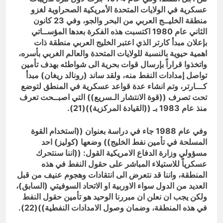
عسكرية في الولايات المتحدة الأمريكية الصحراوية لغزو
منطقة الخليــج العربي من البحر والجو، وفي 23 كانون
الثاني عام 1980 اكتسبت هذه الفكرة بعدها المؤســاتي
بإعلان مبدأ كارتر الذي اعتبر الخليج العربي منطقة ذات
اهمية حيوية بالنسبة للولايات المتحدة والعالم الغربي بأسره،
واتخذوا قراراً بإرسال قوات بحرية الى شواطئه بهدف تأمين
تواصل إمدادات النفط منه، ولقد ساند (رونالد ريغان) مبدأ
كـــارتر، وتم انشاء عدة قواعد عسكرية في المنطق لتوضع
تحت تصرف ((قوة الانتشار الـسريع)) التي اصبــحت تعرف
منذ عام 1983 بـ ((القيادة المركزية))(21).
وفي عام 1988 جاء في دراسة بعنوان ((استخدام القوة
المسلحة في تأمين نفط الخليج)) وضعها (كوليز) احد
مسؤولي وزارة الدفاع الامريكية القول: ((اننا سنتحرك
عسكرياً للاستيلاء المباشر على حقول النفط في هذه
المنطقة، واننا قد نتعرض الى انتقادات وهجوم عنيف من قبل
العديد من الدول سواء الاوربية او الاتحاد السوفيتي (السابق)،
ولكن يجب ان نعلن ان مبررنا الوحيد هو تأمين حقول النفط
في هذه المنطقة، وضمان وصول الامدادات النفطية))(22).