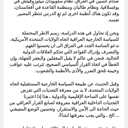
صدام حسين في العراق، نظام سلوبودان ميلوزوفيتش في
يوغسلافيا، ونظام طالبان ومنظمة القاعدة في أفغانستان،
وقد تكون هناك أنظمة اخرى لم تعِ الدرس تنتظر المصير
نفسه.
ونحن إذ نحاول في هذه الدراسة، رسم الاطر المحتملة
للسياسة الخارجية العراقية اتجاه الولايات المتحدة الأمريكية،
ندعو الساسة الجدد في العراق الى ان يحسنوا الفهم
والتصرف وإدراك القواعد التي تحكم العلاقات الدولية
الحالية، فنحن في عالمٍ لا يقبل المغفلين ولايغفر للجهلة، وإن
الخطأ في اتخاذ القرار السياسي الصحيح، تترتب عليه عواقب
وخيمة تلحق الضرر والأذى بالأنظمة والشعوب.
وقبل الحديث عن طبيعة السياسة الخارجية المستقبلية اتجاه
الولايات المتحدة، لا بد من معرفة التحديات التي تفرض
نفسها على الساحة الإقليمية والدولية ـ هذا إذا اعتبرنا
التحديات الداخلية العراقية معروفة لصانع القرار العراقي من
حيث الحاجة الى الأمن والاستقرار، وتحسين الوضع المعيشي
… الخ ـ والتي يجب معرفتها ابتداءً.