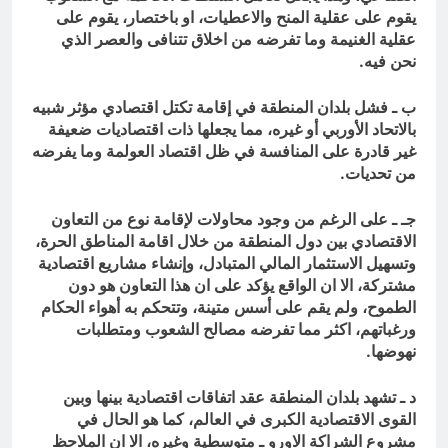
يقوم على عقلية المنح والاعطيات، او باختصار، يقوم على
عقلية الغنيمة وما تفرضه من اخلاق تتنافى والعصر الذي
نحن فيه.
ب ـ فشل بلدان المنطقة في إقامة تكتل اقتصادي مؤثر شبيه
بالاتحاد الأوربي أو غيره، مما يجعلها ذات اقتصاديات ضعيفة
غير قادرة على المنافسة في ظل اقتصاد العولمة وما يفرضه
من تحديات.
جـ ـ على الرغم من وجود محاولات لإقامة نوع من التعاون
الاقتصادي بين دول المنطقة من خلال اقامة المناطق الحرة،
وتسهيل الاستثمار المالي المتبادل، وإنشاء مشاريع اقتصادية
مشتركة، الا ان الواقع يؤكد على ان هذا التعاون هو دون
الطموح، ولم يقم على أسس متينة، وتتحكم به أهواء الحكام
ورغباتهم، اكثر مما تفرضه مصالح الشعوب ومتطلبات
نهوضها.
د ـ تشهد بلدان المنطقة عقد اتفاقات اقتصادية بينها وبين
القوى الاقتصادية الكبرى في العالم، كما هو الحال في
مشروع الشراكة الاورو ـ متوسطية وغيره، الا ان الملاحظ