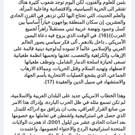
بثمن للعلوم والفنون، لكن اليوم توجد شعوب كثيرة هناك
تفتقر الى الحرية السياسية، والاقتصادية وفاعلية المرأة،
والعلم الحديث، التي تحتاج اليها لكي تزدهر في القرن الحادي
والعشرين. إن سكان المنطقة يواجهون خياراً أساسياً بين
كسل وجمود ونهضة عربية تبني مستقبلاً زاهراً لجميع
العرب))(16). في الوقت الذي يروج فيه دعاة اليمين
الأمريكي ـ داخل بلادهم ـ ألى فكر سياسي يصور العالم
العربي والإسلامي عالماً لا تسوده أيدلوجية دينية قائمة على
الإرهاب والكراهية والتعصب، تغذيها وتحميها انظمة طغيانية
تسعى لحيازة اسلحة الدمار الشامل، وتوظف طغيانها
لاضطهاد وتهديد السلام وقتل الحريات، وممالاة الارهاب
الجماعي، الذي يشجع العمليات الانتحارية بأسم الجهاد
والاستشهاد في سبيل الدين والعقيدة (17).
وهذا الخطاب الامريكي جديد على البلدان العربية والاسلامية،
لم تكن تسمع مثله في ظل الحرب الباردة، وإدراك هذا الامر
من صانع القرار العراقي، يجب ان يترافق مع ادراكه للتبدل
الذي حصل في استراتيجية واشنطن في تعاملها مع خصومها
بعد احداث الحادي عشر من ايلول 2001، اذ هجرت الولايات
المتحدة استراتيجية الردع والاحتواء لخصومها، واعتمدت