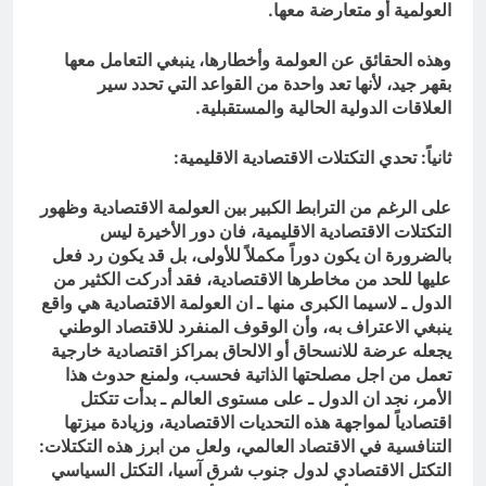
العولمية أو متعارضة معها.
وهذه الحقائق عن العولمة وأخطارها، ينبغي التعامل معها
بقهر جيد، لأنها تعد واحدة من القواعد التي تحدد سير
العلاقات الدولية الحالية والمستقبلية.
ثانياً: تحدي التكتلات الاقتصادية الاقليمية:
على الرغم من الترابط الكبير بين العولمة الاقتصادية وظهور
التكتلات الاقتصادية الاقليمية، فان دور الأخيرة ليس
بالضرورة ان يكون دوراً مكملاً للأولى، بل قد يكون رد فعل
عليها للحد من مخاطرها الاقتصادية، فقد أدركت الكثير من
الدول ـ لاسيما الكبرى منها ـ ان العولمة الاقتصادية هي واقع
ينبغي الاعتراف به، وأن الوقوف المنفرد للاقتصاد الوطني
يجعله عرضة للانسحاق أو الالحاق بمراكز اقتصادية خارجية
تعمل من اجل مصلحتها الذاتية فحسب، ولمنع حدوث هذا
الأمر، نجد ان الدول ـ على مستوى العالم ـ بدأت تتكتل
اقتصادياً لمواجهة هذه التحديات الاقتصادية، وزيادة ميزتها
التنافسية في الاقتصاد العالمي، ولعل من ابرز هذه التكتلات:
التكتل الاقتصادي لدول جنوب شرق آسيا، التكتل السياسي