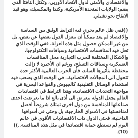
والاقتصادي والأمني لدول الاتحاد الأوربي، وتكتل النافتا الذي
يضم: الولايات المتحدة الأمريكية، وكندا والمكسيك، وهو قيد
الانقاح نحو تشيلي.
((ففي ظل عالم يجري فيه الترابط الوثيق بين السياسة
والاقتصاد لم يعد ممكناً ان تنعزل الدول بعضها عن بعض، بل
من غير الممكن حصول مثل هذه العزلة، ففي الوقت الذي
تحل فيه المنافسات الاقتصادية وسباقات التكنولوجيا،
والاشكال المختلفة للحرب التجارية محل المنافسات
العسكرية وسباقات التسلح، ورغم ان الأخيرة لا زالت
محتفظة بتأثيرها الساند، فأن الحرب العالمية الأكثر حدة
تتحول الى المجالات الاقتصادية.. في الوقت الذي يصعب فيه
استخدام الوسائل التقليدية كالجيوش والقواعد البحرية في
مواجهة التحديات الاقتصادية، وهذا الترابط في اقتصاديات
العالم يجعل الدولة تتعرض الى أذى بالغ اذا ما تعرضت احدى
صناعاتها للمنافسة من دول اخرى تمتلك شروطاً افضل
لمنافستها في الاسواق الخارجية، بل وحتى في أسواقها
الداخلية، فحتى الدول ذات الاقتصاديات الأقوى في عالم
اليوم لم تستطع حماية اقتصادها في مثل هذه المنافسة..))
(10).