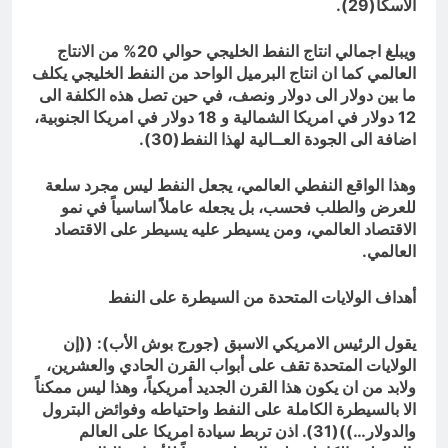
الاسكا(29).
ويبلغ اجمالي انتاج النفط الخليجي حوالي 20% من الانتاج
العالمي كما ان انتاج البرميل الواحد من النفط الخليجي يكلف
ما بين دولار الى دولار ونصف، في حين تصل هذه الكلفة الى
12 دولار في امريكا الشمالية و 18 دولار في امريكا الجنوبية،
اضافة الى الجودة العــالية لهذا النفط(30).
وهذا الواقع النفطي العالمي، يجعل النفط ليس مجرد سلعة
للعرض والطلب فحسب، بل يجعله عاملاًً اساسياً في نمو
الاقتصاد العالمي، ومن يسيطر عليه يسيطر على الاقتصاد
العالمي.
أهداف الولايات المتحدة من السيطرة على النفط
يقول الرئيس الامريكي الاسبق (جورج بوش الأب): ((إن
الولايات المتحدة تقف على أبواب القرن الحادي والعشرين،
ولابد من ان يكون هذا القرن الجديد أمريكياً، وهذا ليس ممكناً
الا بالسيطرة الكاملة على النفط واحتياطه وفوائض البترول
والدولار…))(31). اذن تربط سيادة امريكا على العالم