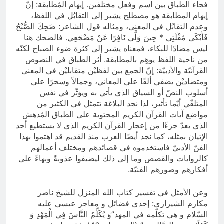
فجاء الطباق بين اسم وفعل مختلفين. إيهام المُطابقة: إنّ
إيهام المطابقة هو مصطلح يشير إلى التقابُل في اللفظ،
وعدم التقابُل في المعنى، ومثاله قول الشاعر: ضَحِكَ الصُّبْحُ
فَأَبْكَى مُقْلَتِي * حِينَ وَلَّى نَافِرًا عَنْ مَضْجَعِي. فالضحك هنا
ليس مضادًا للبكاء، فمعناه يشير إلى كثرة ضوء الصباح لكنّه
من ناحية اللفظ يوهِم بالمطابقة. أثر الطباق في النصوص
القرآنيّة والأدبيّة: إنّ الجمع بين لفظيْن متقابليْن في المعنى
ومتضاديْن يضفي ألقًا على المعاني، وجمالاً وسحرًا على
أسلوب النصّ أو السياق الذي يأتي به ويؤثّر في نفس
المتلقّي أيّما تأثير، لذا نجد البلاغة تتمثل في الكثير من
مواضع آيات القرآن الكريم المحتوية على الطباق المُدهش
الذي يعدّ جزءًا من إعجاز القرآن الكريم الذي لا يستطيع أحد
الإتيان بمثله، كما نجد أيضًا العرب منذ القديم قد اهتموا بهذا
الفنّ الأدبيّ فاستخدموه في قصائدهم ومختلف أعمالهم
كالروايات والقصص وما إلى ذلك ليضيفوا عذوبةً وبهاءً على
أفكارهم وصورهم الفنيّة.
وعن الأمثل في تفسير كتاب الله المنزل للشيخ ناصر
مكارم الشيرازي: إحدى فضائل و معاجز عيسى عليه
السّلام و هي تكلّمه في المهد”وَ يُكَلِّمُ النَّاسَ فِي الْمَهْدِ وَ