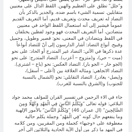
و”جلل” تطلق على العظيم والهين. اللفظ الدال على معنيين
متقابلين. تسمية الشيء باسم ضده. والجدير بالذكر بأن
التضاد له تعريف محدث وتعريف قديم، أما التعريف القديم
عموماً فيشير إلى أنه استعمال اللفظ الواحد في معنيين
متضادين، أما التعريف المحدث فهو وجود لفظين يختلفان
في اللفظ ويتضادان في المعنى، نحو: قصير وطويل، وجميل
وقبيح. أنواع التضاد: أشار الدارسون إلى أنّ للتضاد أنواعاً
عدة ذكرها في الآتي: التضاد غير المتدرج أو الحاد: على نحو
(ميت – حي)، و(متزوج – أعزب). التضاد المتدرج: على نحو
(الجو حار – الجو بار). التضاد العكس: نحو (باع – اشترى).
التضاد الاتجاهي: ومثاله العلاقة بين (أعلى – أسفل)،
و(يصل- يغادر). التضاد التقابلي: نحو (الشمال بالنسبة
للجنوب) و(الشرق بالنسبة للغرب).
جاء في الاء الرحمن في تفسير القران للمؤلف محمد جواد
البلاغي: قوله تعالى “وَيُكَلِّمُ النَّاسَ فِي الْمَهْدِ وَكَهْلًا وَمِنَ
الصَّالِحِينَ” (ال عمران 46) “وَيُكَلِّمُ النَّاسَ‏” بالأمور الإلهية
وما ينفعهم حال كونه‏ “فِي الْمَهْدِ” وجملة يكلم حالية
معطوفة على «وجيها» كجملة ومن المقربين، ومن كلامه
في المهد ما ذكر من أول الآية الحادية والثلاثين الى آخر