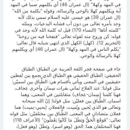
في المهد وكهلا” (ال عمران 46) أي يكلمهم صبيا في المهد
آية ويكلمهم كهلا بالوحي والرسالة، وقوله “بكلمة من الله”
(ال عمران 39) هو عيسى عليه السلام سمي بذلك لأنه
وجد بأمره تعالى من دون أب فشابه البدعيات، ومثله
“كلمته أتاها” (النساء 170) قيل له كلمة الله لأنه وجد في
قوله: كن وروح منه لقوله تعالى “فنفخنا فيه من روحنا”
(التحريم 12). (كهل) الكهل الذي انتهى شبابه قال تعالى:
“يكلم الناس في المهد وكهلا” (ال عمران 46) أي ويكلمهم
كهلا بالرسالة والوحي.
جاء في صفحة فجر اللغة العربية عن الطباق: الطباق
الحقيقي: الطباق الحقيقي هو الطباق الذي يجمع بين لفظين
حقيقيين في المعنى ويأتي بأقسام هي: الطِّباق بين اسميْن:
مثل قولنا: عند الفلاح ثماني بقرات سِمان وأخرى عِجاف،
فهنا كلمتا (سِمان-عِجاف) متقابلتين في المعنى، وهما
اسمان. الطِّباق بين فعليْن: مثل قولنا: إنّ الله سبحانه
وتعالى هو الذي يُحيي ويُميت، فالفعلان (يحيي-يميت) هما
فعلان متضادان في المعنى. الطِّباق بين مختلفيْن: مثل قوله
تعالى: “فَوَقَعَ الْحَقُّ وَبَطَلَ مَا كَانُوا يَعْمَلُونَ” (الأعراف 118)
فهنا المختلفان هما: الحق (وهو اسم)، وبَطَلَ (وهو فعل)،