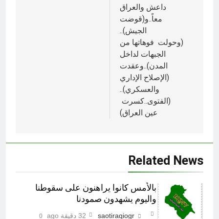
داعش والعراق
معاً..و(قوضت
الجيش)..
(وحولت فوهاتها من
الجبهات لداخل
المدن)..وعقدت
(الإصلاح الإداري
والعسكري)..
(الفتوى..كسرت
عين العراق)
Related News
بالأمس كانوا يراهنون على سقوطنا
واليوم يشهدون صمودنا
saotiraqiogr
32 دقيقة ago
0