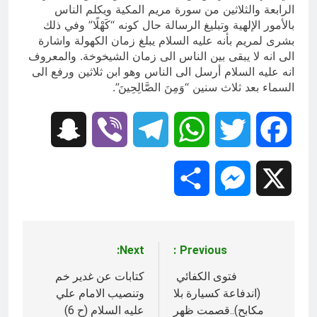
الرابعة والثلاثين من سورة مريم المكية ويكلم الناس
بالأمور الإلهية وتبليغ الرسالة حال كونه‏ “كَهْلًا” وفي ذلك
بشرى لمريم بأنه عليه السلام يبلغ زمان الكهولة واشارة
الى انه لا يبقى بين الناس الى زمان الشيخوخة. والمعروف
انه عليه السلام أرسل الى الناس وهو ابن ثلاثين ورفع الى
السماء بعد ثلاث سنين‏ “وَمِنَ الصَّالِحِينَ”.
Snapchat
Viber
Telegram
WhatsApp
Twitter
Facebook
Share
Messenger
X
Next:
Previous:
تصفّح
المقالات
فتوى الكفائي
كتابات عن غدير خم
(اندفاعة كسيارة بلا
وتنصيب الامام علي
مكابح)..قصمت ظهر
عليه السلام (ح 6)