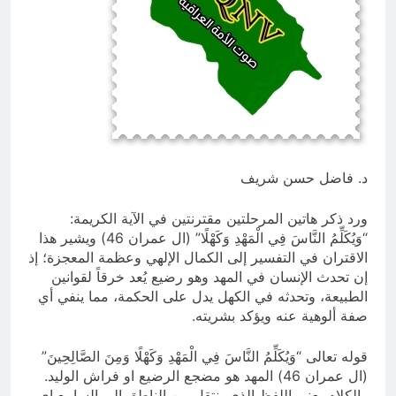
15 ساعة Ago
إقليم كردستان إلى أين؟ الطريق إلى
سقوط الحكومات… يبدأ من خلف أبوابها
المغلقة
20 ساعة Ago
د. فاضل حسن شريف
ورد ذكر هاتين المرحلتين مقترنتين في الآية الكريمة:
“وَيُكَلِّمُ النَّاسَ فِي الْمَهْدِ وَكَهْلًا” (ال عمران 46) ويشير هذا
الاقتران في التفسير إلى الكمال الإلهي وعظمة المعجزة؛ إذ
إن تحدث الإنسان في المهد وهو رضيع يُعد خرقاً لقوانين
الطبيعة، وتحدثه في الكهل يدل على الحكمة، مما ينفي أي
صفة ألوهية عنه ويؤكد بشريته.
قوله تعالى “وَيُكَلِّمُ النَّاسَ فِي الْمَهْدِ وَكَهْلًا وَمِنَ الصَّالِحِينَ”
(ال عمران 46) المهد هو مضجع الرضيع او فراش الوليد.
والكلام يعني اللفظ الذي ينتقل من الناطق الى السامع اي