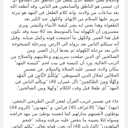
ان عيسى هو الناطق والسامعين هم الناس. وقد أنطقه الله
بعد ساعات من ولادته. واية كلام الطفل في المهد هو تبرئة
مريم عليها السلام من الاتهام. والكهل عند الكبر بعد
الطفولة وهذا يعني انه بشر كبقية الأنبياء والبشر. ويرى
مفسرون أن الكهولة تبدأ بالمتوسط بعد 40 سنة وقد تكون
قبل هذا العمر. والكهل ما اجتمعت قوته وكمل شبابه. وقيل
أنه سيكلم الناس بعد نزوله الى الارض. ومرحلة الشيخوخة
تأتي بعد مرحلة الكهولة ثم بعدها أرذل العمر. ومن
الصالحين أي الذين صلحت سريرتهم وعلانيتهم والصلاح من
الرتب العالية. ورد أن كنيسة في بيت لحم “كنيسة المهد”
مكان ولادة عيسى عليه الصلاة والسلام. عن تفسير
الجلالين لجلال الدين السيوطي: “وَيُكَلِّمُ النَّاسَ فِي الْمَهْدِ
وَكَهْلًا وَمِنَ الصَّالِحِينَ” (آل عمران 46) “ويكلِّم الناس في
المهد” أي طفلا قبل وقت الكلام “وكهلا ومن الصالحين”.
جاء في تفسير غريب القرآن لفخر الدين الطريحي النجفي:
(مهد) “مهاد” (الاعراف 40) فراش، و “يمهدون” (الروم 44)
يوطئون لأنفسهم منازلهم كما لنفسه يوطئ من مهد فراشه
وسواه لئلا يصيبه ما ينغص عليه مرقده ومثله: “فنعم
الماهدون” (الذاريات 48) أي نحن. قوله تعالى “يكلم الناس