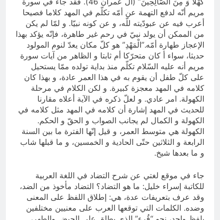
كَهْلًا وَ مِنَ الصَّالِحِينَ” (ال عمران 46)‌. فقد جاء في سورة
مريم أنّه لدفع التهمة عن أمّه تكلّم في المهد كلاما فصيحا
أعرب فيه عن عبودّيته للّه، و عن كونه نبيّا. و لمّا لم يكن
من الممكن أن يولد نبيّ في رحم غير طاهرة، فإنّه يؤكد بهذا
الإعجاز طهارة أمّه.”الْمَهْدِ” هو كلّ مكان يعدّ لنوم المولود
حديثا، سواء أ كان متحرّكا أم ثابتا و الظاهر من آيات سورة
مريم أنه عليه السّلام تكلّم منذ بداية تولده ممّا يستحيل
على كلّ طفل أن يقوم به في هذا العمر عادة، و بهذا كان
كلامه في المهد معجزة كبيرة. و لكن الكلام في مرحلة
الكهولة. امر عادي. و لعلّ ذكره في الآية أعلاه مقارنا
للحديث في المهد إشارة أن كلامه في المهد مثل كلامه في
الكهولة و الكمال لم يجانب الصواب و الحقّ و الحكم.
الكهولة هي متوسط العمر، و قيل إنّها الفترة ما بين السنة
الرابعة و الثلاثين حتّى الحادية و الخمسين، و ما قبلها شاب
و ما بعدها شيخ.
جاء في موقع لغتي عن شرح التضاد في اللغة العربية
للكاتبة إسراء خليل: ما هو التضاد؟ التضاد مأخوذ من الضد،
وقد عرف بتعريفات عدة، هي: إطلاق اللفظ على المعنى
وضده. الكلمات التي توقعها العرب على معنيين مختلفين
بلفظ واحد، نحو “قُرء” الذي يطلق على الحيض والطهر،