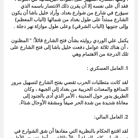
فقد آل على نفسه إلا أن يقرن ذلك الانتصار باسمه الذي
سيؤرخ في شارع من شوارع بغداد. وأراد خليل باشا أن يكون
الشارع ممتداً على طول بغداد من شمالها (الباب المعظم)
وإلى جنوبها (الباب الشرقي) وعلى طول موازاة نهر دجلة .
يكمل علي الوردي روايته بشأن فتح الشارع قائلاً: ” المظنون
، أن هناك ثلاثة عوامل دفعت خليل باشا إلى فتح الشارع على
تلك الدرجة من الاهتمام وهي
1. العامل العسكري :
لقد كانت متطلبات الحرب تقضي بفتح الشارع لتسهيل مرور
المدافع والمعدات الحربية من بغداد إلى الجبهة ، وكان
الطريق يدور حول المدينة ، الأمر الذي أدى بالجنود إلى
معاناة شديدة من شدة الحر صيفاً ومشقة الأوحال شتاءً.
2. العامل المالي:
لقد اقتنع الحكام بالنظرية التي مفادها أن شق الشوارع في
زمن السلم يكلف الدولة أموالاً طائلة من أجل تعويض الأهلين