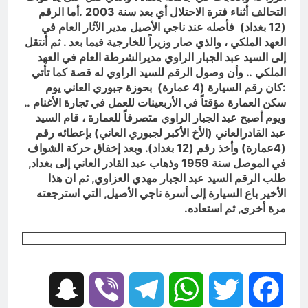
التحالف أثناء فترة الاحتلال أي بعد سنة 2003 .أما الرقم
(12 بغداد) فأصله عند ناجي الأصيل مدير الآثار العام في
العهد الملكي ، والذي صار وزيراً للخارجية فيما بعد . ثم أنتقل
إلى السيد عبد الجبار الراوي مديرالشرطة العام في العهد
الملكي .. وأن وصول الرقم للسيد الراوي له قصة كما تأتي
:كان رقم السيارة (4 عمارة) بحوزة جبوري العاني يوم
سكن العمارة مؤقتاً في الأربعينات للعمل في تجارة الأغنام ..
ويوم أصبح عبد الجبار الراوي متصرفاً للعمارة ، قام السيد
عبد القادرالعاني (الأخ الأكبر لجبوري العاني) بإعطائه رقم
(4عمارة) وأخذ رقم (12 بغداد). وبعد إخفاق حركة الشواف
في الموصل سنة 1959 وذهاب عبد القادر العاني إلى بغداد,
طلب الرقم السيد عبد الجبار مهدي العزاوي, ثم ان هذا
الأخير باع السيارة إلى أسرة ناجي الأصيل, التي استرجعته
مرة أخرى, ثم استعاده.
Snapchat
Viber
Telegram
WhatsApp
Twitter
Facebook