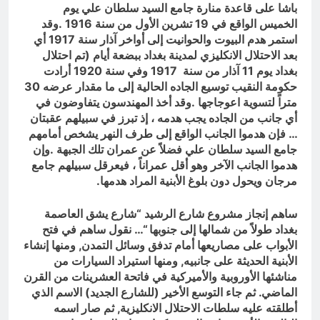
باشا على قاعدة منارة جامع السيد سلطان علي يوم
الخميس الواقع في 19 تشرين الأول من سنة 1916 .وقد
استمر هدم البيوت والحوانيت إلى أواخر آذار سنة 1917 أي
بعد الاحتلال الانكليزي لمدينة بغداد ببضعة أيام (تم احتلال
بغداد يوم 11 آذار من سنة 1917 وفي سنة 1920 أرادت
حكومة النقيب توسيع الجاده الحالية إلى ما مقدار عرضه 30
متراً لتسوية اعوجاجها .وقد أخذ المهندسون يتفاوضون في
أي جانب من الجاده يجب هدمه ، إذ تبرز في سبيلهم عقبتان
… فإن هدموا الجانب الواقع إلى طرف النهر يشخص أمامهم
جامع السيد سلطان علي فضلاً عن عمران تلك الجبهة .وإن
هدموا الجانب الآخر وهو أقل عمراناً ، فيعرقل سبيلهم جامع
مرجان ويحول دون بلوغ الأبنية المراد هدمها.
ساهم إنجاز مشروع شارع الرشيد “شارع يشق العاصمة
بغداد طولاً من شمالها إلى جنوبها “… نقول ساهم في فتح
الأبواب على مصاريعها أمام تدفق وسائل التمدن, ومنها إنشاء
الأبنية الحديثة على جانبيه, ومنها استيراد السيارات من
مناشئها الأوروبية والأميركية في فاتحة العشرينات من القرن
الماضي. ثم جاء التوسع الأخير (للشارع الجديد) الاسم الذي
أطلقته عليه سلطات الاحتلال الانكليزية, ثم صار اسمه