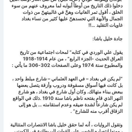
دخلوا ذلك التاريخ من أوطأ أبوابه لما معروف عنهم من سوء
الخلق ، أقول تمر الغانيات وهنَّ في غالبيتهنّ من ذوات
الجمال والأبهة التي تحسدهنّ عليها كثير من نساء بغداد
غاويات التقليد …!!
جادة خليل باشا:
يقول علي الوردي في كتابه” لمحات اجتماعية من تاريخ
العراق الحديث -الجزء الرابع” ، من عام 1914-1918
والمطبوع سنة 1974 وعلى الصفحات 302-306 ما يأتي :
“لم يكن في بغداد – في العهد العثماني – شارع مبلط واحد ،
بل كانت فيها أسواق مسقوفة ودروب وأزقة يتصل بعضها
ببعض ببناء متهالك. وكان أول شارع في بغداد ، هو شارع
النهر الذي قام بفتحه ناظم باشا سنة 1910 .ذلك في الواقع
لم يكن شارعاً لشدة ضيقه وعدم استقامته … بل هو إلى
الزقاق أقرب منه للشارع” .
وتقول الروايات ، أنه لما حقق خليل باشا الانتصارات المتتالية
، ومنها انتصاره الشهير على القوات البريطانية في الكوت ،