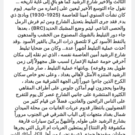
الثالث والأخير شارع الرشيد كما هو باقٍ إلى غاية تاريخه …
نقول جاء التوسع الأخير ليعين على إعماره من جانبيه, (يوم
كان نشأت السنوي أمينا للعاصمة (1925-1930) وبادئ ذي
بدء, فقد جرى التبليط بتعديل الشارع ومن ثم فرش الرمل
والحصى الناعم، ليتم وضع المشبك الحديد(BRC) ، بعدها
جاء دور التبليط بالشوبك المصنوع من الخشب والمدهون
بالنفط الأسود كي لا تلتصق ذرات الرمال بالقير الأسود .وقد
أخذت عملية التبليط أشهراً عدة… وكان من ضحايا تبليط
شارع الرشيد أمين العاصمة نفسه ، الذي تم نقله إلى مكان
آخرفي حومة عملية الإعمار) لسبب ظل مجهولاً إلى زمن
طويل بعد وقوعه) .وبانتهاء عملية التبليط ، صار شارع
الرشيد المتنزه الأمثل لأهالي بغداد ، وعلى نحو خاص سكان
الكرخ الذين جاءوا عبوراً إلى الجهة الشرقية من بغداد ،
وقاموا يحجزون لهم أماكن جلوس على أطراف المقاهي
الكثيرة المنتشرة على جانبي الشارع عصر كل يوم للتفرج
على الناس الرائحين والغادين، فضلاً عن قيام كثير من
الفضوليين بانتظار قدوم عربات الغانيات من محلة الميدان
شمال بغداد متجهات إلى الباب الشرقي في الجنوب مروراً
بشارع الرشيد على طوله, وأغلبهنَّ يركبنَ سيارات فارهة
مكشوفة (أم التنتا) أو يمتطين العربات ام الربل التي يجرها
جوادان ويقودها حوذي (عربة نجي) من أهل الكار أولئك الذين