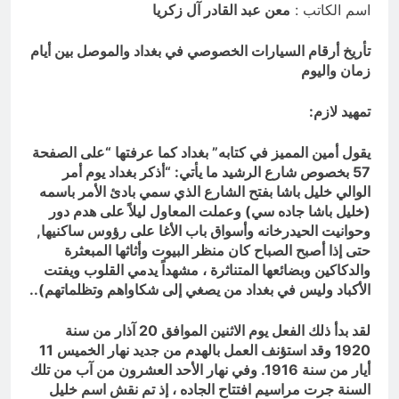
اسم الكاتب :
معن عبد القادر آل زكريا
7 ساعات Ago
ازمة العلم العراقي.. ليست ازمة فقدان
الوطنية عند العراقيين.. بل (ازمة فقدان
تأريخ أرقام السيارات الخصوصي في بغداد والموصل بين أيام
الوطنية بالعلم نفسه) نركز على فئة
زمان واليوم
7 ساعات Ago
الأغلبية (لا ترفع العلم العراقي) وبنفس
الوقت (تغضب عندما ترى عراقي يرفع علم
تمهيد لازم:
اجنبي)
يقول أمين المميز في كتابه” بغداد كما عرفتها “على الصفحة
57 بخصوص شارع الرشيد ما يأتي: “أذكر بغداد يوم أمر
الوالي خليل باشا بفتح الشارع الذي سمي بادئ الأمر باسمه
(خليل باشا جاده سي) وعملت المعاول ليلاً على هدم دور
وحوانيت الحيدرخانه وأسواق باب الأغا على رؤوس ساكنيها,
حتى إذا أصبح الصباح كان منظر البيوت وأثاثها المبعثرة
والدكاكين وبضائعها المتناثرة ، مشهداً يدمي القلوب ويفتت
الأكباد وليس في بغداد من يصغي إلى شكاواهم وتظلماتهم)..
لقد بدأ ذلك الفعل يوم الاثنين الموافق 20 آذار من سنة
1920 وقد استؤنف العمل بالهدم من جديد نهار الخميس 11
أيار من سنة 1916. وفي نهار الأحد العشرون من آب من تلك
السنة جرت مراسيم افتتاح الجاده ، إذ تم نقش اسم خليل