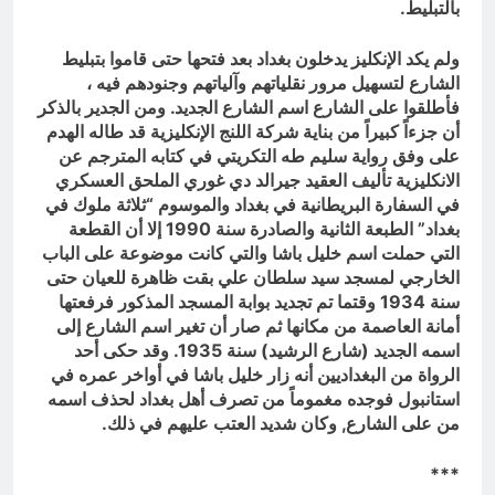
بالتبليط.
ولم يكد الإنكليز يدخلون بغداد بعد فتحها حتى قاموا بتبليط
الشارع لتسهيل مرور نقلياتهم وآلياتهم وجنودهم فيه ،
فأطلقوا على الشارع اسم الشارع الجديد. ومن الجدير بالذكر
أن جزءاً كبيراً من بناية شركة اللنج الإنكليزية قد طاله الهدم
على وفق رواية سليم طه التكريتي في كتابه المترجم عن
الانكليزية تأليف العقيد جيرالد دي غوري الملحق العسكري
في السفارة البريطانية في بغداد والموسوم “ثلاثة ملوك في
بغداد” الطبعة الثانية والصادرة سنة 1990 إلا أن القطعة
التي حملت اسم خليل باشا والتي كانت موضوعة على الباب
الخارجي لمسجد سيد سلطان علي بقت ظاهرة للعيان حتى
سنة 1934 وقتما تم تجديد بوابة المسجد المذكور فرفعتها
أمانة العاصمة من مكانها ثم صار أن تغير اسم الشارع إلى
اسمه الجديد (شارع الرشيد) سنة 1935. وقد حكى أحد
الرواة من البغداديين أنه زار خليل باشا في أواخر عمره في
استانبول فوجده مغموماً من تصرف أهل بغداد لحذف اسمه
من على الشارع, وكان شديد العتب عليهم في ذلك.
***