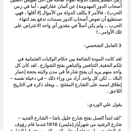
أصحاب الدور المهدومة) عن أثمان عقاراتهم ، أما في زمن
الحرب) ، فالأمر لا يكلف الدولة من الأموال إلا أقلها ، فهي
تستطيع أن تعوض أصحاب الدور بسندات تدفع بعد انتهاء
الحرب … ولم يكن أصلاً في مقدور أي واحد الاعتراض على
تلك الأوامر…!
3.العامل الشخصي:
لقد كانت المودة الشائعة بين حكام الولايات العثمانية في
تلكم الحقبة, التنافس والتباهي بفتح الشوارع . لقد كان كل
واحد منهم يريد أن يفتح شارعاً في مدن ولايته بحجة إعمار
البلاد … لكن كل واحد, أراد من وراء ذلك – في دخيلة نفسه –
إطلاق اسمه على الشارع المفتتح … ويخلد ذكره في التاريخ
اللاحق .
يقول علي الوردي:
“لقد ابتدأ العمل بفتح شارع خليل باشا – الشارع الجديد –
شارع الرشيد من شهرأيار(مايس) 1916عندما قام رؤوف
بك الجادرجي باستدعاء أصحاب الدور التي سيخترقها الشارع