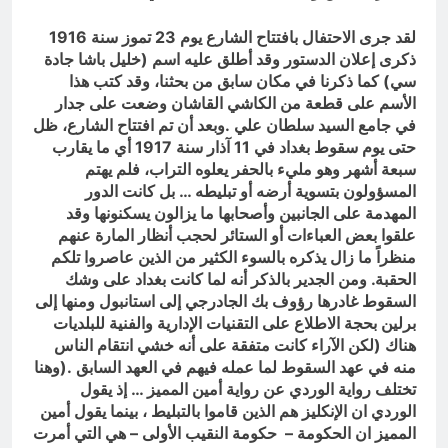
لقد جرى الاحتفال بافتتاح الشارع يوم 23 تموز سنة 1916
ذكرى إعلان الدستور وقد أطلق عليه اسم (خليل باشا جادة
سي) كما ذكرنا في مكان سابق من بحثنا، وقد كتب هذا
الأسم على قطعة من الكاشي القاشان وضعت على جدار
في جامع السيد سلطان علي .وبعد أن تم افتتاح الشارع، ظل
حتى يوم سقوط بغداد في 11 آذار سنة 1917 أي ما يقارب
سبعة أشهر وهو مليء بالحفر يعلوه التراب، فلم يهتم
المسؤولون بتسوية أرضه أو تبليطه … بل كانت الدور
المهدمة على الجانبين وأصحابها ما يزالون يسكنونها وقد
علقوا بعض العباءات أو الستائر لحجب أنظار المارة عنهم
منظراً ما زال يذكره بالسوء الكثير من الذين عاصروا تلكم
الحقبة. ومن الجدير بالذكر أنه لما كانت بغداد على وشك
السقوط غادرها رؤوف بك الجادرجي إلى استانبول ومنها إلى
برلين بحجة الاطلاع على التقنيات الإدارية والفنية للبلديات
هناك (لكن الآراء كانت متفقة على أنه خشي انتقام الناس
منه في عهد السقوط لما عمله فيهم في العهد السابق .(وهنا
تختلف رواية الوردي عن رواية أمين المميز … إذ يقول
الوردي ان الإنكليز هم الذين قاموا بالتبليط ، بينما يقول أمين
المميز ان الحكومة – حكومة النقيب الأولى – هي التي أمرت