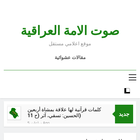
Ski
t
conten
صوت الامة العراقية
موقع اعلامي مستقل
مقالات عشوائية
كلمات قرآنية لها علاقة بمشاة أربعين
جديد
الحسين: تسقي، آثر (ح 11)
5 ساعات Ago
مجلس حسيني (دواعي نصب مآتم
العزاء الحسيني)