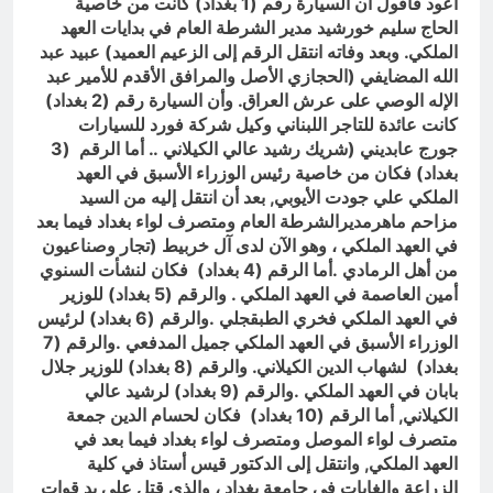
أعود فأقول ان السيارة رقم (1 بغداد) كانت من خاصية
الحاج سليم خورشيد مدير الشرطة العام في بدايات العهد
الملكي. وبعد وفاته انتقل الرقم إلى الزعيم العميد) عبيد عبد
الله المضايفي (الحجازي الأصل والمرافق الأقدم للأمير عبد
الإله الوصي على عرش العراق. وأن السيارة رقم (2 بغداد)
كانت عائدة للتاجر اللبناني وكيل شركة فورد للسيارات
جورج عابديني (شريك رشيد عالي الكيلاني .. أما الرقم (3
بغداد) فكان من خاصية رئيس الوزراء الأسبق في العهد
الملكي علي جودت الأيوبي, بعد أن انتقل إليه من السيد
مزاحم ماهرمديرالشرطة العام ومتصرف لواء بغداد فيما بعد
في العهد الملكي ، وهو الآن لدى آل خربيط (تجار وصناعيون
من أهل الرمادي .أما الرقم (4 بغداد) فكان لنشأت السنوي
أمين العاصمة في العهد الملكي . والرقم (5 بغداد) للوزير
في العهد الملكي فخري الطبقجلي .والرقم (6 بغداد) لرئيس
الوزراء الأسبق في العهد الملكي جميل المدفعي .والرقم (7
بغداد) لشهاب الدين الكيلاني. والرقم (8 بغداد) للوزير جلال
بابان في العهد الملكي .والرقم (9 بغداد) لرشيد عالي
الكيلاني, أما الرقم (10 بغداد) فكان لحسام الدين جمعة
متصرف لواء الموصل ومتصرف لواء بغداد فيما بعد في
العهد الملكي, وانتقل إلى الدكتور قيس أستاذ في كلية
الزراعة والغابات في جامعة بغداد ، والذي قتل على يد قوات