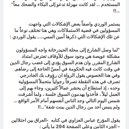
المستخدم … لقد كانت مهزلة تدعو إلى البكاء والضحك معاً”
…!!
يستمر الوردي واصفاً بعض الإشكالات التي واجهت
المسؤولين في قضية الاستملاكات وهي هنا تختلف نوعاً ما
عن تلك الإشكالات التي ذكرها أمين الممي….. يقول الوردي :
“لما وصل الشارع إلى محلة الحيدرخانة واجه المسؤولون
مشكلة عويصة هي وجود سوق للأوقاف تعترض امتداد
الشارع المقرر, وان هدم السوق يؤدي إلى غضب رجال الدين
في وقت كانت فيه الحكومة في أمسّ الحاجة إلى رضاهم.
وفي هذا الخصوص يقول الرواة ان رؤوف بك الجادرجي
تصرف في هذه النقطة تصرفاً رجولياً متحملاً المسؤولية
وحده ، إذ استطاع أن يحشر عمالاً كثيرين، وجاء بهم إلى
العمل ليلاً ، فأخذوا يهدمون السوق خلسة ، ولما أشرقت
شمس اليوم التالي وجد الناس أنفسهم أمام الأمر الواقع …
ولم ينبس أحد من رجال الدين ببنت شفة”…!!
يقول المؤرخ عباس العزاوي في كتابه -العراق بين احتلالين
– الجزء الثامن وعلى الصفحة 294 ما يأتي :