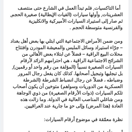
أما التاكسيات, فلم تبدأ العمل في الشارع حتى منتصف
العشرينات, وأولها سيارات (الفيات الإيطالية) صغيرة الحجم,
ثم صار إلى استيراد السيارات الأميركية والانكليزية
والفرنسية متوسطة الحجم .
ومن ضمن الأمراض الاجتماعية التي ابتلي بها بعض أهل بغداد
– جرّاء استيراد وسائل الملبس والمعيشة المودرن وافتتاح
محلات البيع الراقية – فضلاً عن ابتلاء بعض الأهالي من
الشرائح الاجتماعية الراقية ، هي احترامهم الزائد لأرقام
السيارات الصغيرة نسبياً (المؤلفة من رقم واحد أو رقمين),
بل تبجليها وتبجيل أصحابها. كذلك كان يفعل رجال المرور
وضباطه ، فضلاً عن رجال انضباط الشرطة (الشرطة
العسكرية من الدوريات وسواهم) متوخين أن يكون أصحاب
تلكم السيارات (ذوات الأرقام الصغيرة) من ذوي الوجاهة
ومن شاغلي المناصب العالية في الدولة. وما زالت هذه
العادة (هذا المرض) وإلى حدٍ ما جارية عند العراقيين.
نظرة معمّقة في موضوع أرقام السيارات: