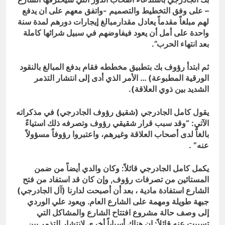
– على وفق التخطيط والتصميم -واتفق معهم على ان يدفع
لهم مبلغاً مقدماً يعادل مقدارمبالغ إيجارات دورهم لمدة سنة
واحدة على أمل أن يعود فيفاوضهم في سبيل شرائها كاملة
بعد انتهاء الحرب”.
ثم ابتدأ رؤوف بك بتطبيق مخططه فقام بدفع المبالغ بالنقود
الورقية المطبوعة) … الأمر الذي أدى إلى انتشار التذمر
الشديد بين ذوي العلاقة).
يقول كامل الجادرجي (شقيق رؤوف الجادرجي) في مذكراته
الآتي: “وقد سبب قرار شقيقي رؤوف وتصرفه ذلك استياءً
بالغاً لدى أصحاب العلاقة وغيرهم، واعتبروا رؤوفاً مسؤولاً
عنه” .
يكمل كامل الجادرجي قائلاً: وكان والدي أيضاً من ضمن
المستائين من تصرفات رؤوف, وإن كان قد استفاد من فتح
الشارع استفادة مادية ، بعد أن أصبحت لدارنا (آل الجادرجي)
جبهة طويلة ومهمة على الشارع العام. ويعود علي الوردي
إلى وصف حالة مشروع افتتاح الشارع والمشاكل التي
تسببت عنه قائلاً: إن هناك أسباباً أخرى لانتشار التذمر بين