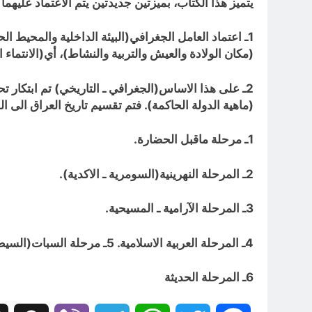
يتميز هذا الكتاب، بميزتين جديدتين يتم الاعتماد عليهما
1ـ اعتماد العامل الجغرافي(البيئة الداخلية والمحيط الحدودي:
(مكان الولادة والعيش والتربية والنشاط)، أي(الانتماء 
2ـ على هذا الاساس(الجغرافي ـ التاريخي) تم ابتكار تح
(ماهية الدولة الحاكمة). فتم تقسيم تاريخ العراق الى الم
1ـ مرحلة ماقبل الحضارة.
2ـ المرحلة النهرينية(السومرية ـ الاكدية).
3ـ المرحلة الآرامية ـ المسيحية.
4ـ المرحلة العربية الاسلامية. 5ـ مرحلة السبات(السيطرة الآسيوية: المغولية ـ الايرانية ـ العثمانية).
6ـ المرحلة الحديثة