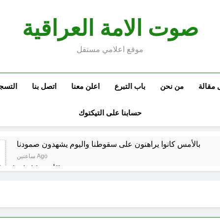
صوت الامة العراقية
موقع اعلامي مستقل
 مقالة
من نحن
باب التبرع
اعلن معنا
اتصل بنا
التسج
حسابنا على التيكتوك
بالأمس كانوا يراهنون على سقوطنا واليوم يشهدون صمودنا
ساعتين Ago
بالأمس كانوا يراهن
في الذكرى الثامنة والثلاثين للانتصار العرا
مشاة الأربعين 1977 والبعث المجرم (ح 6) (وويل لهم مما يكسبون)