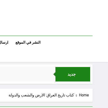
Ski
t
conten
النشر في الموقع
ارسال
جديد
Home
كتاب تاريخ العراق: الارض والشعب والدولة
خطب صلاة الجمعة (ح 25) (البصيرة: القرآن والعترة)