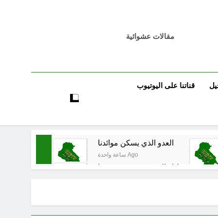
مقالات عشوائية
يل
قناتنا على اليوتيوب
العدو الذي يسكن موائدنا
ساعة واحدة Ago
ون على سقوطنا واليوم يشهدون صمودنا
ساعتين Ago
قي المدوي على ايران الملالي والموامنة
3 ساعات Ago