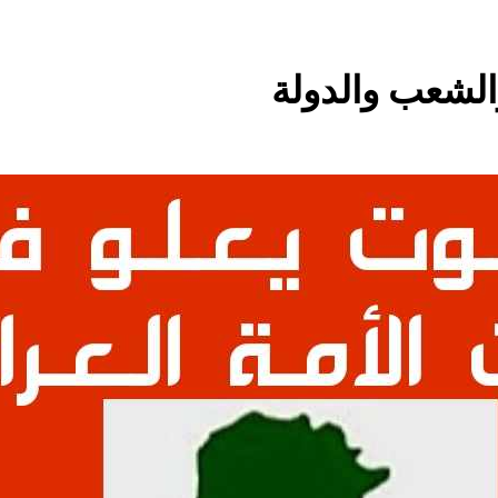
4 ساعات Ago
كاظم السماوي.. شاعر عراقي و«شيخ المنفيين» لم يتحقق
والشعب والدولة
أفكار لعدم تكرار الفرار
النصر ا
11 ساعة Ago