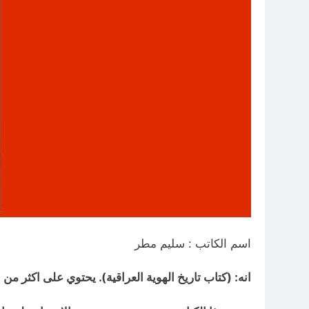
اسم الكاتب : سليم مطر
انه: (كتاب تاريخ الهوية العراقية). يحتوي على اكثر من 411 صفحة من القطع الكبيرمع عشرات الصور التوضيحية والخرائط المعلوماتية.