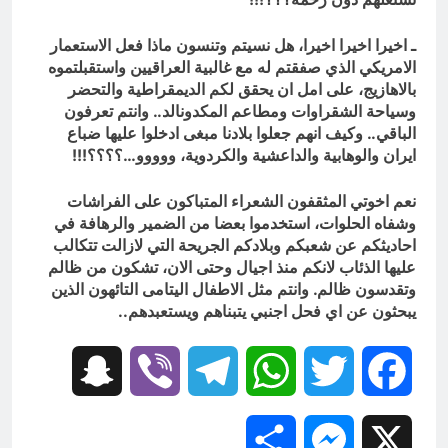
ـ اخيرا اخيرا اخيرا، هل نسيتم وتنسون ماذا فعل الاستعمار
الامريكي الذي صفقتم له مع غالبية العراقيين واستقبلتموه
بالاهازيج، على امل ان يحقق لكم الديمقراطية والتحضر
وسياحة الشقراوات ومطاعم المكدونالد.. وانتم تعرفون
الباقي.. وكيف انهم جعلوا بلادنا مبغى ادخلوا عليها ضباع
ايران والوهابية والداعشية والكردوية، ووووو…؟؟؟؟!!!
نعم اخوتي المثقفون الشعراء المتباكون على الفراشات
وشفاه الحلوات، استخدموا بعضا من الضمير والرهافة في
احاديثكم عن شعبكم وبلادكم الجريحة التي لازالت تتكالب
عليها الذئاب لانكم منذ اجيال وحتى الان، تشكون من ظالم
وتقدسون ظالم. وانتم مثل الاطفال اليتامى التائهون الذين
يبحثون عن اي فحل اجنبي يتبناهم ويستعبدهم..
Snapchat
Viber
Telegram
WhatsApp
Twitter
Facebook
Share
Messenger
X