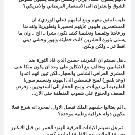
الشوق والغفران الى الاستعمار البريطاني والامريكي؟
طيب لنتفق معهم ومع امامهم (علي الوردي)، ان
المستعمرين طيبون غايتهم تحضيرنا وتطويرينا وتقدمنا
ورعايتنا وتثقيفنا وتعليمنا كيف نكون بشرا .. الخ .. وان ما
يسمى بثورة العشرين كانت خطيئة وتهور وحشي ديني
اقطاعي.. ولكن ولكن:
ـ هل نسيتم ان الشريف حسين الذي قاد الثورة ضد
العثمانيين وتحالف مع الانكليز على وعد ان يكون ملكا على
المشرق العراقي الشامي والحجاز..لكن تبين انهم اعدوا
(وعد بلفور) لمنح فلسطين الى اليهود، وتقسيم سوريا
الطبيعية الى دويلات، ومنح الحجاز الى السعوديين، وفرض
الضعف والخنوع على شعوب المنطقة حتى الآن..
ـ الم يغتالوا حليفهم الملك فيصل الاول، لمجرد انه شرع فعلا
بتكوين دولة عراقية وطنية موحدة؟
ـ ثم هل نسيتم الابادات العرقية للهنود الحمر من قبل الانكليز
وسرقة الملايين من الافارقة لجلبهم كعبيد..