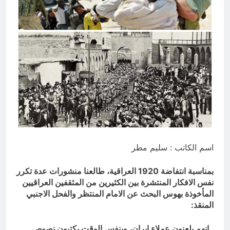
المنافي.. ووصايا لم تُنفذ
12 ساعة Ago
لوحة النشوة / راي الفلسفة
التجريدية للانسان
13 ساعة Ago
اسم الكاتب : سليم مطر
بمناسبة انتفاضة 1920 العراقية، طالعنا منشورات عدة تكرر
نفس الافكار المنتشرة بين الكثيرين من المثقفين العراقيين
المأخوذة بهوس البحث عن الامام المنتظر والفحل الاجنبي
المنقذ:
ـ انهم يلعنون عملاء ايران، وبنفس الوقت يكتبون نصوص