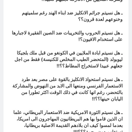
ـ هل نسيتم جرائم الانكليز ضد ابناء الهند رغم سلميتهم
وخنوعهم لعدة قرون؟؟
ـ هل نسيتم الحروب والتخريبات ضد الصين الفقيرة لاجبارها
على استخدام الافيون؟!
ـ هل نسيتم ابادة الملايين في الكونغو من قبل ملك بلجيكا
ليوبولد (المتحضر الطيب المخلص للكنيسة) فقط من اجل
جعلهم عبيدا لاستخراج المطاط؟؟!!
ـ هل نسيتم استحواذ الانكليز بالقوة على مصر بعد طرد
الاستعمار الفرنسي ومنعها الى الابد من النهوض والمشاركة
بالتحضر، رغم انها كانت في ذلك الوقت اكثر تطورا من
اليابان حينها؟؟!!
ـ هل نسيتم الثورة الامريكية ضد الاستعمار البريطاني، علما
ان الذين قاموا بها هم البريطانيون المهاجرون الى امريكا،
بعدما لمسوا كيف ان بلادهم القديمة الاصلية بريطانيا،
تستغلهم دون رحمة؟؟؟!!!