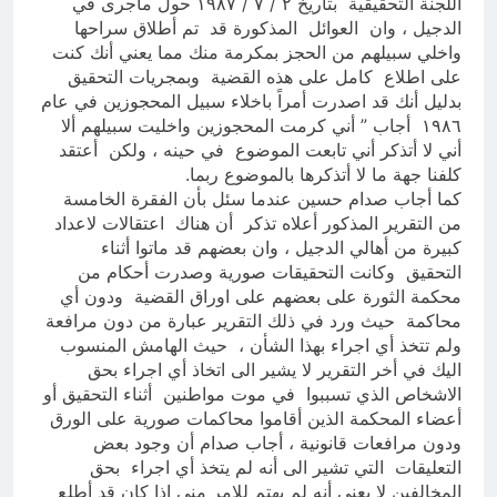
اللجنة التحقيقية بتأريخ ٢ / ٧ / ١٩٨٧ حول ماجرى في
الدجيل ، وان العوائل المذكورة قد تم أطلاق سراحها
واخلي سبيلهم من الحجز بمكرمة منك مما يعني أنك كنت
على اطلاع كامل على هذه القضية وبمجريات التحقيق
بدليل أنك قد اصدرت أمراً باخلاء سبيل المحجوزين في عام
١٩٨٦ أجاب ” أني كرمت المحجوزين واخليت سبيلهم ألا
أني لا أتذكر أني تابعت الموضوع في حينه ، ولكن أعتقد
كلفنا جهة ما لا أتذكرها بالموضوع ربما.
كما أجاب صدام حسين عندما سئل بأن الفقرة الخامسة
من التقرير المذكور أعلاه تذكر أن هناك اعتقالات لاعداد
كبيرة من أهالي الدجيل ، وان بعضهم قد ماتوا أثناء
التحقيق وكانت التحقيقات صورية وصدرت أحكام من
محكمة الثورة على بعضهم على اوراق القضية ودون أي
محاكمة حيث ورد في ذلك التقرير عبارة من دون مرافعة
ولم تتخذ أي اجراء بهذا الشأن ، حيث الهامش المنسوب
اليك في أخر التقرير لا يشير الى اتخاذ أي اجراء بحق
الاشخاص الذي تسببوا في موت مواطنين أثناء التحقيق أو
أعضاء المحكمة الذين أقاموا محاكمات صورية على الورق
ودون مرافعات قانونية ، أجاب صدام أن وجود بعض
التعليقات التي تشير الى أنه لم يتخذ أي اجراء بحق
المخالفين لا يعني أنه لم يهتم للامر مني اذا كان قد أطلع