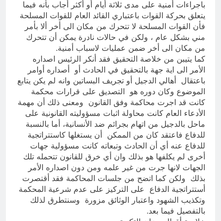
باجراءات أمنية على مدى ثلاثة أيام أو أكثر أجاب بأنه فيما
يتعلق بحركة القوات باعتباري القائد العام للقوات المسلحة
فأن القوات المسلحة لا تتحرك من مكان الى أخر ألا بأمر
مني بشكل عام ، ولكن في حالات نادرة يمكن أن تتحرك
من مكان الى أخر ضمن عمليات لاسباب أمنية.
كما يتيبن من خلاصة التحقيق فقد أنكر الرئيس اصداره
الأمر الى اية جهة بالتحقيق في الحادث أو أصداره أوامر
باعتقال أهالي الدجيل أو تجريف البساتين وانه لم يكن يتابع
الموضوع وكان دوره هو التصديق على قرارات محكمة
كانت قد اجرت محاكمة وفق القانون ومعنى ذلك أن مهمة
الأدعاء العام كانت محاولة اثبات مسؤوليته القانونية على
ماحل بالدجيل من اتهام بجرائم ضد الأنسانية، أما بالنسبة
للدفاع فاعتقد كان من الممكن أن يستغلها كاستتراتجية
للدفاع عنه أي أن الحادث وتبعاته كانت مسؤولية جهات
أخرى لم يكلفها هو بذلك وان أي خرق للقانون تتحمله تلك
الجهات لانها جرت من غير علمه ومن دون اصداره الأمر
بذلك ولكن كما اتضح من جلسات المحاكمة فقد أقتصرت
أستتراتجية الدفاع على التركيز على عدم شرعية المحكمة
وتكذيب الشهود واعتبار الوثائق مزورة وسنتطرق لذلك
بالتفصيل فيما بعد.