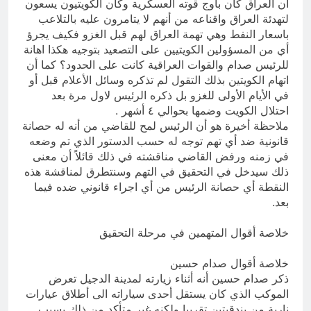
أن العراق كان باوج قوته العسكرية وكان الكويتيون يسعون
لتهدئة العراق واقناعه من أنهم لا يتامرون عليه بالتلاعب
باسعار النفط وهي تهمة العراق لهم قبل الغزو فكيف يجرؤ
أي من المسؤولين الكويتيين على التصعيد بتوجيه هكذا اهانة
للرئيس صدام والقوات العراقية كانت على الحدود؟ كما أن
اتهام الكويتين بذلك التقول لم تذكره وسائل الأعلام قبل أو
في الأيام الأولى للغزو بل ذكره الرئيس لاول مرة بعد
احتلال الكويت وضمها بحوالي ٤ أشهر .
ملاحظة أخيرة هو أن الرئيس لمح للقاضي من أنه له حصانة
قانونية ضد أي تهم توجه له حسب الدستور الذي تم وضعه
في زمنه ورفض القاضي مناقشته في ذلك قائلاً أن معنى
ذلك سيدخل في التحقيق في التهم وسنتطرق لمناقشة هذه
النقطة أي حصانة الرئيس من أي اجراء قانوني ضده فيما
بعد.
خلاصة أقوال المتهمين في مرحلة التحقيق
خلاصة أقوال صدام حسين
ذكر صدام حسين أنه أثناء زيارته لمدينة الدجيل تعرض
الموكب الذي كان يستقل أحدى سياراته الى أطلاق عيارات
نارية من بندقيتين تقريبا ولكنه غير متأكد من ذلك بسبب