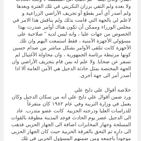
ولا بعده ولم التقي برزان التكريتي في تلك الفترة وبعدها
ولم أصدر أي أمر بقطع أو تجريف الأراضي الزراعية و
لاعلم لي بالجهة التي قامت بذلك ولم يناقش هذا الامر في
مجلس الوزراء وممكن أن تكون هناك أوامر صدرت بهذا
الخصوص من جهات عليا ، وانه ليس لديه ” صلاحية على
مسؤولي الأجهزة الأمنية ، فقط استمعت اليهم وان تلك
الأجهزة كانت تتلقى الأوامر بشكل مباشر من صدام حسين
كونها مرتبطة برئاسة الجمهورية ، وان محاولة الأغتيال لم
تسفر عن ضحايا. ولا علم له بمن قام بتجريف الأراضي وان
الجهة المختصة بمثل حادثة الدجيل هي الأمن العامة ألا اذا
أصدر أمر الى جهة أخرى.
خلاصة أقوال علي دايح علي
ورد ضمن أقوال علي دايح علي أنه من سكان الدجيل وكان
يعمل في وزارة التربية وفي عام ١٩٨٢ كان متفرغاً
للدراسات العليا ودرجته الحزبية كانت عضو متدرب. عاد
الى الدجيل عصر يوم الحادث فوجد المدينة مطوقة بالقوات
المسلحة وجهاز المخابرات اضافة الى الجهاز الحزبي فذهب
الى داره ثم التحق بالفرقة الحزبية حيث كان الجهاز الحزبي
موجوداً باجمعه ومن ضمنهم المسؤول الحزبي في تلك