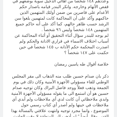
وعددهم ١٤٨ شخصاً من أهالي الدجيل سوية بوضعهم في
قفص الأتهام وخارجه. وانكر البندر قيامه باصدار حكم
الأعدام على قاصرين من ضمن أولئك المتهمين الذين
حاكمهم وأكد على أن المحاكمة كانت لمتهمين بلغوا سن
الرشد حسب ظاهر حالهم، كما أكد على أنه حاكم جميع
المتهمين ١٤٨ شخصاً وليس ٩٦ شخصاً .
لم يوجه للبندر سؤال أثناء التحقيق أو أثناء المحاكمة عن
أسباب اختلاف الاسماء في قراري الادانة والحكم ولم
اصدرت المحكمة حكم الأدانة ب ١٤٥ شخصاً في حين
حكمت على ١٤٧ شخصاً ؟
خلاصة أقوال طه ياسين رمضان
ذكر بان صدام حسين طلب منه الذهاب الى مقر المجلس
الوطني للقاء مسؤولي الأجهزة الأمنية وكان ذلك في يوم
الجمعة وذهب فعلاً ووجد فاضل البراك وكان توجيه صدام
حسين هو أن استمع الى ما يقوله مسؤولي الأجهزة الأمنية
وابدي ملاحظاتي أن كانت لدي أي ملاحظات ولم أبدي أي
ملاحظات في حينها ولم أصدر أي كتاب رسمي حول
الموضوع ، وانما مجرد توجيه وانتهت علاقتي بالمسالة بهذا
القدر. وقال أيضاً ” لم أذهب الى المنطقة لا وقت الحادث