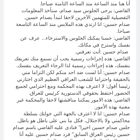
أنا هنا منذ الساعة منذ الساعة الثامنة صباحا.
القاضي: يرجى الجلوس سيد صدام، سنأخذ المعلومات
التفصيلية للمتهمين الآخرين لاحقا لنبدأ بصدام حسين.
صدام حسين: انا ارتدي هذه الملابس منذ الساعة التاسعة
صباحا.
القاضي: حسنا يمكنك الجلوس والاسترخاء… عرف عن
نفسك واسترح في مكانك.
صدام حسين :أنت تعرفني.
القاضي: هذه إجراءات رسمية يجب أن نسمع منك تعريفك
بنفسك، هذه إجراءات رسمية لذا الرجاء التعريف بنفسك.
صدام حسين: أنا لست ضد احد منكم لكن التزاما مني
بالحقيقة واحتراما للشعب العراقي العظيم الذي اختارني
رئيسا أقول: لا اعترف بهذه المحكمة ومع احترامي لجميع
الحضور احتفظ بحقوقي الدستورية كرئيس للعراق.
القاضي: هذه الامور يمكننا مناقشتها لاحقا والمحكمة غير
معنية بهذه الأمور.
صدام حسين: انا لا اعترف بالجهة التي خولتك بسلطة
محاكمتي ولا بالاحتلال، فكل ما بني على باطل هو باطل.
جلس صدام حسين اخيرا” فنادى عليه القاضي باسم صدام
حسين رئيس العراق السابق” فرد صدام حسين عليه أنا