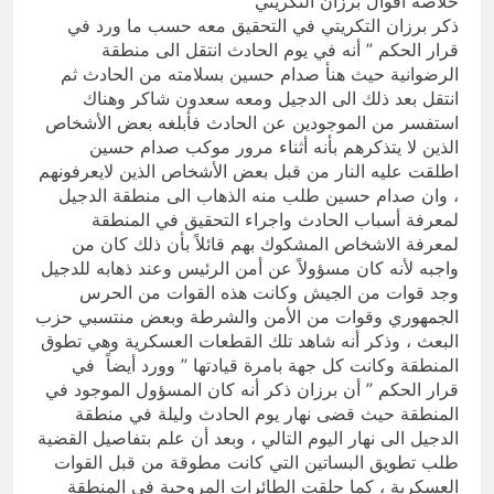
خلاصة أقوال برزان التكريتي
ذكر برزان التكريتي في التحقيق معه حسب ما ورد في
قرار الحكم ” أنه في يوم الحادث انتقل الى منطقة
الرضوانية حيث هنأ صدام حسين بسلامته من الحادث ثم
انتقل بعد ذلك الى الدجيل ومعه سعدون شاكر وهناك
استفسر من الموجودين عن الحادث فأبلغه بعض الأشخاص
الذين لا يتذكرهم بأنه أثناء مرور موكب صدام حسين
اطلقت عليه النار من قبل بعض الأشخاص الذين لايعرفونهم
، وان صدام حسين طلب منه الذهاب الى منطقة الدجيل
لمعرفة أسباب الحادث واجراء التحقيق في المنطقة
لمعرفة الاشخاص المشكوك بهم قائلاً بأن ذلك كان من
واجبه لأنه كان مسؤولاً عن أمن الرئيس وعند ذهابه للدجيل
وجد قوات من الجيش وكانت هذه القوات من الحرس
الجمهوري وقوات من الأمن والشرطة وبعض منتسبي حزب
البعث ، وذكر أنه شاهد تلك القطعات العسكرية وهي تطوق
المنطقة وكانت كل جهة بامرة قيادتها ” وورد أيضاً في
قرار الحكم ” أن برزان ذكر أنه كان المسؤول الموجود في
المنطقة حيث قضى نهار يوم الحادث وليلة في منطقة
الدجيل الى نهار اليوم التالي ، وبعد أن علم بتفاصيل القضية
طلب تطويق البساتين التي كانت مطوقة من قبل القوات
العسكرية ، كما حلقت الطائرات المروحية في المنطقة