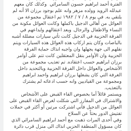
الفترة أحمد ابراهيم حسون السامرائي وكذلك كان معهم
عبدلله الرويد وولده مزهر وانه علم بوجود برزان الا أنه لم
يلتقي به. في يوم ٨ / ٧ / ١٩٨٢ تم اعتقال مجموعة من
العوائل من أهالي الدجيل باكملها وكانت العوائل مكونة من
النساء والاطفال والرجال. وبعد اعتقالهم وايداعهم في
الفرقة الحزبية في الدجيل كانت تأتي سيارات مضللة أشبه
بالباصات وكان يتم اركاب هذه العوائل هذه السيارات ويتم
نقلهم الى جهة يجهلها وان واجبه انذاك حماية الفرقة
الحزبية وان الأوامر بنقل المعتقلين كانت تتم على أوامر
برزان ابراهيم حسب اعتقاده. تم تعذيب مجموعة من
الأشخاص والعوائل داخل الفرقة الحزبية وبالتحديد داخل
الغرفة التي كان يشغلها برزان ابراهيم واحمد ابراهيم
ومجموعة من القياديين وانه حسب ادعائه لم يشترك
بالتعذيب.
ويستمر قائلاً أما بخصوص القاء القبض على الأشخاص
والاشتراك في المفارز التي شكلت لغرض القاء القبض على
العوائل من الدجيل فأني اشتركت مرتين أو أكثر في حملات
تفتيش الدور بحثاً عن السلاح
وفي أحدى المرات ذهبت مع أحمد ابراهيم السامرائي الذي
كان مسؤول المنطقة الحزبي انذاك الى منزل قرب دائرة