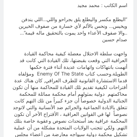
والسياسيّة للأتفاق الإطاري
اسم الكاتب : محمد مجيد
7 ساعات Ago
قويدات مجلس قيادة ثورة الإطار
“اليطلع مكسر واليطلع يلق بجراحو واللي…اللي يندفن
التسخيتي, من اصحاب الكساء الى
ويخيس… ونحس بالألم لأي خسارة من صفوف الخيرين
المعصوبين الاثني عشر، حجج اللات
9 ساعات Ago
..والا صفوف الأعداء واحد يموت بالتحقيق ماله قيمة”…
صدام حسين
واجهت سلطة الاحتلال معضلة كيفية محاكمة القيادة
العراقية التي وقعت بقبضتها، تلك القيادة التي كانت قد
أتهمت بانتهاكات واتهامات عديدة أثناء فترة حكمها
الطويلة.وحسب كتاب Enemy Of The State ومؤلفاه
قدما الاستشارة القانونية للطرف العراقي, كان هناك عدة
أقتراحات لكيفية تقديم تلك القيادة للمحاكمة منها أن تكون
محاكمتهم دولية بمثولهم أمام محكمة مماثلة للمحكمة
الجنائية الدولية خصوصاً أن جزء كبيراً من تلك التهم كانت
تتعلق بالابادة الجماعية والجرائم ضد الأنسانية والتي لاتوجد
نصوصاً لها في القوانين العراقية ، الأقتراح الأخر أن تكون
المحكمة عراقية بعد أستحداث نصوص وعقوبة خاصة بتلك
التهم. ولكي تتجنب الولايات المتحدة مشكلة من أن عملية
تشكيل محكمة دولية سيواجه معارضة من أعضاء مجلس