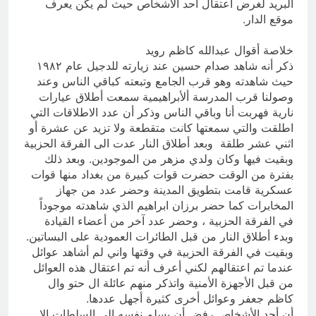
البريد لغرض اعتقال أحد الأشخاص حيث لم يكن يعرف
موقع الدار.
خلاصة أقوال عبدالله كاظم رويد
ذكر أنه شاهد صدام حسين عند زيارته للدجيل عام ١٩٨٢
حيث شاهدته وهو قرب الجامع وتبعته كباقي الناس وعند
وصولنا قرب المدرسة ألأبراهيمية سمعت أطلاق عيارات
نارية فهربت أنا وباقي الناس وذكر أن عدد الاطلاقات التي
اطلقت والتي سمعتها كانت متقطعة ولا تزيد عن عشرة أو
اثني عشر طلقة وبعد أطلاق النار عدت الى الفرقة الحزبية
وبقيت فيها وكان ولدي مزهر من الموجودين. وبعد ذلك
بفترة من الوقت حضرت قوات كبيرة من بغداد منها قوات
عسكرية قامت بتطويق المدينة وحضر عدد من جهاز
المخابرات كما حضر برزان ابراهيم الذي شاهدته موجوداً
في الفرقة الحزبية ، وحضر عدد آخر من أعضاء القيادة
وبدء أطلاق النار من قبل الطائرات العمودية على البساتين.
وبقيت في الفرقة الحزبية في وقتها واني لم أشاهد عوائل
عندما تم اعتقالهم لكني أعرف أنه تم اعتقال هذه العوائل
من قبل الأجهزة الأمنية واتذكر منهم عائلة ال حتو وال
كاظم جعفر وعوائل أخرى كثيرة أجهل عددها.
أن أحد الأشخاص رفض أن يسلم نفسه الى السلطات الا