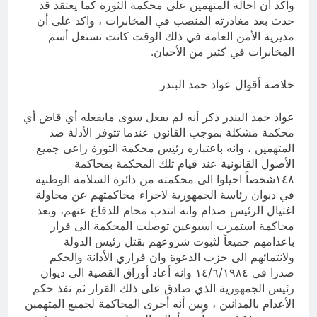
واكد أن احالة المتهمين على محكمة الثورة كما يعتقد قد
حدث بعد مغادرته المنصب في المخابرات ، واكد على أن
مديرية الأمن العامة في ذلك الوقت كانت تستغل أسم
المخابرات في كثير من الأحيان.
خلاصة أقوال عواد حمد البندر
عواد حمد البندر ذكر أنه لم يفعل سوى مايفعله أي قاض أي
محكمة مشكلة بموجب القانون عندما تتوفر الأدلة ضد
المتهمين ، وانه باعتباره رئيس محكمة الثورة راعى جميع
الأصول القانونية عند قيام تلك المحكمة بمحاكمة
١٤٨شخصاً احيلوا الى محكمته من دائرة السلامة الوطنية
في ديوان رئاسة الجمهورية لاجراء محاكمتهم عن محاولة
اغتيال الرئيس صدام وانه انتدب محام للدفاع عنهم، وبعد
محاكمة استمرت اسبوعين توصلت المحكمة الى قرار
باعدامهم جميعاً لثبوت شروعهم بقتل رئيس الدولة
ولانتمائهم الى حزب الدعوة وان قراري الأدانة والحكم
صدرا في ١٤/٦/١٩٨٤ وانه أعاد أوراق القضية الى ديوان
رئيس الجمهورية الذي صادق على ذلك القرار ثم نفذ حكم
الأعدام بالمدانين ، وبين أنه أجرى المحاكمة لجميع المتهمين