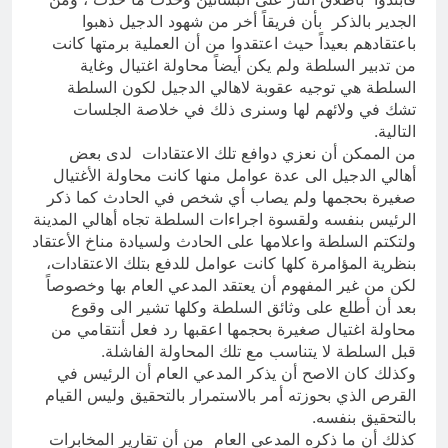
الجدير بالذكر بأن فريقاً أخر من شهود الدجيل ذهبوا
باعتقادهم بعيداً حيث اعتقدوا من أن العملية برمتها كانت
من تدبير السلطة ولم يكن أيضاً محاولة اغتيال وغاية
السلطة هي توجيه عقوبة لاهالي الدجيل لكون السلطة
تشك في ولائهم لها وسنرى ذلك في خلاصة الجلسات
التالية.
من الممكن أن نعزي دوافع تلك الاعتقادات لدى بعض
أهالي الدجيل الى عدة عوامل منها كانت محاولة الأغتيال
صغيرة بحجمها ولم يصاب أي شخص في الحادث كما ذكر
الرئيس بنفسه ولقسوة اجراءات السلطة تجاه أهالي المدينة
ولتكتم السلطة واعلامها على الحادث ولسيادة مناخ الأعتقاد
بنظرية المؤامرة كلها كانت عوامل للدفع بتلك الاعتقادات،
لكن من غير المفهوم أن يعتقد المدعي العام بها وخصوصاً
بعد أن أطلع على وثائق السلطة وكلها تشير الى وقوع
محاولة اغتيال صغيرة بحجمها اعقبها رد فعل أنتقامي من
قبل السلطة لا يتناسب مع تلك المحاولة الفاشلة.
وكذلك كان الاصح أن يذكر المدعي العام أن الرئيس في
القرص الذي بحوزته أمر بالاستمرار بالتحقيق وليس القيام
بالتحقيق بنفسه.
كذلك أن ما ذكره المدعي العام من أن تقارير المخابرات