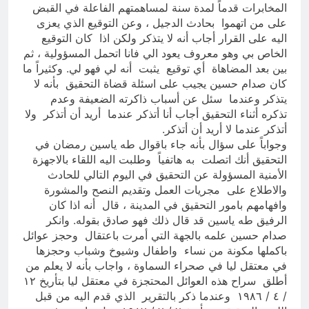
المخابرات قدماً لمدة سنة لمساهمتهم الفاعلة في القبض
على من اتهموا بحادث الدجيل ، وعن التوقيع الذي يعزى
اليه على القرار أجاب أنه لا يتذكر ولكن اذا كان التوقيع
الخاص بي وهو معروف يعود الي فانا اتحمل المسؤولية ، ثم
بين بعد المضاهاة أي توقيع يثبت أنه لي فهو لي. وكثيراً ما
كان صدام حسين يجيب على اسئلة قضاة التحقيق بأنه لا
يتذكر وعندما سئل عن أسباب ذاكرته الضعيفة وعدم
تذكره أثناء التحقيق أجاب أنا أتذكر عندما أريد أن أتذكر ولا
أتذكر عندما لا أريد أن أتذكر.
وجواباً على سؤال بأنه جاء باقوال طه ياسين رمضان في
التحقيق أنك اتصلت به هاتفياً وطلبت اليه اللقاء بالاجهزة
الأمنية المسؤولة عن التحقيق في اليوم التالي للحادث
والاطلاع على مجريات العمل وتقديم النصح والمشورة
وافهامهم بامور التحقيق في المدينة ، قال أنه اذا كان
الرفيق طه ياسين قد قال ذلك فهو صادق بقوله. وانكر
صدام حسين علمه بالجهة التي أمرت باعتقال وحجز عوائل
باكملها مكونة من نساء واطفال وشيوخ وشباب وحجزها
في معتقل ليا في صحراء السماوة ، واجاب بأنه لا يعلم من
أطلق سراح هذه العوائل المحتجزة في معتقل ليا بتأريخ ١٢
/ ٤ / ١٩٨٦ وعندما ذكر بالتقرير الذي قدم اليه من قبل