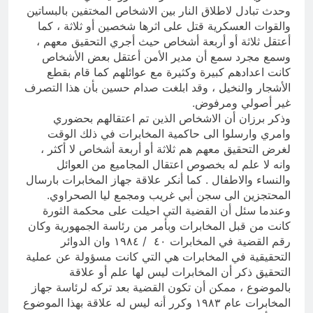
وحدث تبادل لاطلاق النار بين الاشخاص المختفين بالبساتين
والقوات العسكرية قتل على اثرها شخصين أو ثلاثة ، كما
أعتقل ثلاثة أو أربعة أشخاص حيث أجري التحقيق معهم ،
وسمع مجرد سمع أن مدير الأمن أعتقل بعض الأشخاص
كانت اعدادهم كبيرة وكثيرة مع عوائلهم كما قام بقطع
الأشجار والنخيل ، وقد ابلغت صدام حسين بأن هذا التصرف
غير أصولي ومرفوض.
وذكر برزان أن الاشخاص الذين تم اعتقالهم بحضوري
وامري وارسلوا الى حاكمية المخابرات في ذلك الوقت
لغرض التحقيق معهم هم ثلاثة أو أربعة أشخاص لا أكثر ،
وانه لا علم له بخصوص اعتقال المجاميع من العوائل
والنساء والاطفال . كما أنكر علاقة جهاز المخابرات بارسال
المحتجزين الى سجن أبي غريب ومجمع ليا الصحراوي.
وعندما سئل أن القضية التي احيلت على محكمة الثورة
كانت من قبل المخابرات وبأمر من رئاسة الجمهورية وكان
رقم القضية في المخابرات ٤٠ / ١٩٨٤ وان الدوائر
التحقيقية في المخابرات هي التي كانت مسؤولة عن عملية
التحقيق ذكر أن المخابرات ليس لها علم أو علاقة
بالموضوع ، ممكن أن تكون القضية بعد تركه لرئاسة جهاز
المخابرات عام ١٩٨٣ وكرر أنه ليس له علاقة بهذا الموضوع