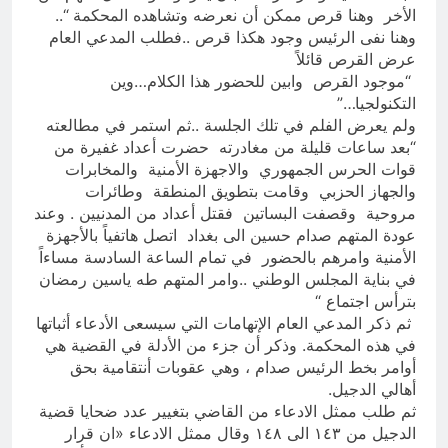
الأخر وهنا قرص ممكن أن نعرضه وتشاهده المحكمة “..
وهنا نفى الرئيس وجود هكذا قرص ..فطلب المدعي العام
عرض القرص قائلاً
“موجود القرص وابين للحضور هذا الكلام…وين
التكنولجيا…”
ولم يعرض الفلم في تلك الجلسة ..ثم استمر في مطالعته
“بعد ساعات قليلة من مغادرته حضرت أعداد غفيرة من
قوات الحرس الجمهوري والاجهزة الأمنية والمخابرات
والجهاز الحزبي وقامت بتطويق المنطقة وطائرات
مروحية وقصفت البساتين فقتل أعداد من المدنيين . وعند
عودة المتهم صدام حسين الى بغداد اتصل هاتفياً بالأجهزة
الأمنية وامرهم بالحضور في تمام الساعة السادسة مساءاً
في بناية المجلس الوطني ..وامر المتهم طه ياسين رمضان
بترأس اجتماع “
ثم ذكر المدعي العام الإتهامات التي سيسعى الأدعاء أثباتها
في هذه المحكمة. وذكر أن جزء من الأدلة في القضية هي
أوامر بخط الرئيس صدام ، وهي عقوبات أنتقامية بحق
أهالي الدجيل.
ثم طلب ممثل الادعاء من القاضي بتغيير عدد ضحايا قضية
الدجيل من ١٤٣ الى ١٤٨ وقال ممثل الادعاء «ان قرار