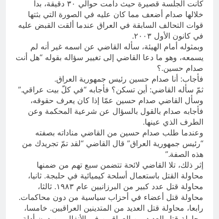
كانت الجلسة قصيرة حيث دامت حوالي ٣٠ دقيقة، بدا
خلالها صدام أضعف مما كان عليه في الصورة التي بثتها
قوات التحالف السابقة في العراق عندما ألقت القبض عليه
في كانون الأول ٢٠٠٣.
وبمثوله أمام الهيئة، سأله القاضي عن اسمه غير أنه لم
يسمعه، وهو ما دعا القاضي إلى تغيير سؤاله بقوله “هل أنت
صدام حسين.؟
فأجاب: أنا صدام حسين رئيس جمهورية العراق.
ثمّ سأله القاضي: أين تسكن؟ فأجابه “في كلّ بيت عراقي.”
وسأل القاضي صدام حسين عمّا إذا كان يعرف حقوقه،
فأجابه صدام بالقول بالسؤال عن شرعية المحكمة وعن
الطرف الذي عينها.
وعندما طلب صدام حسين من القاضي مناداته بصفته
“رئيس جمهورية العراق” قال القاضي “لقد تمّ تجريدك من
هذه الصفة.”
إثر ذلك، تلا القاضي لائحة تتضمن سبع تهم من ضمنها
محاولة القتل باستعمال أسلحة كيميائية في حلبجة. ثانيا،
محاولة قتل عدد كبير من البرزانيين عام ١٩٨٣. ثالثا،
محاولة قتل أعضاء في أحزاب سياسية من دون محاكمات.
رابعا، محاولة قتل العديد من المتدينين العراقيين. خامسا،
محاولة قتل العديد من العراقيين في الأنفال من دون أدلة