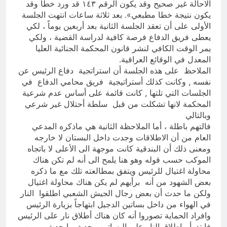
الاحالة غير صحيح وقد يكون الرقم ١٤٣ قد ورد خطأ وقد
يكون نتيجة خطا مطبعي». بعد ثلاثة ساعات انتهت الجلسة
الأولى على أن تعقد الجلسة الثانية بعد أربعين يوماً ، لكي
يعطى فريق الدفاع فرصة كافية لدراسة القضية ، ولكي
يمر الوقت الكافي لنشر قانون المحكمة الجنائية العليا
المعدل في الوقائع العراقية.
الملاحظ على هذه الجلسة أن استراتجية دفاع الرئيس عن
نفسه , وكانت كذلك أستراتيجية فريق محامي الدفاع في
الجلسات التي تلتها , كانت قائمة على أساس عدم شرعية
المحكمة لانها تشكلت من قبل سلطة أحتلال غير شرعي
وبالتالي
فالتهم باطلة ، أما الملاحظة الثانية هي ماذكره المدعي
العام من أن الاطلاقات وجدت داخل البستان لا خارجه
ومعنى ذلك أن البندقية كانت موجهة الى الأعلى لا باتجاه
الموكب حسب قوله وهو هنا يلمح الى أنه لم تكن هناك
محاولة اغتيال للرئيس ويتفق بمطالعته تلك مع ما ذكره
بعض الشهود من أنه برأيهم لم يكن هناك محاولة اغتيال
ولكن ما حدث أن بعض رجال الجيش الشعبي اطلقوا النار
في الهواء من داخل بساتين الدجيل ابتهاجاً بزيارة الرئيس
وافراد الحماية تصوروا أنه كان هناك أطلاق نار على الرئيس
فابتدوأ باطلاق النار على البساتين وحدث ما حدث ، ومن