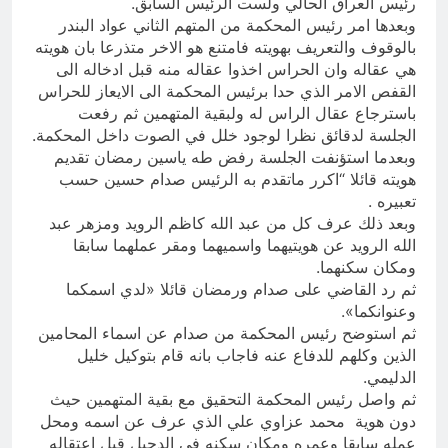
رئيس العراق الحالي ولست الرئيس السابق.
وبعدها امر رئيس المحكمة من المتهم الثاني عواد البندر
بالوقوف والتعريف بهويته فامتنع هو الاخر متذرعا بان هويته
هي عقاله وان الحراس اخذوا عقاله منه قبل ادخاله الى
القفص الامر الذي حدا برئيس المحكمة الى الايعاز للحراس
باسترجاع عقال الراس له ولبقية المتهمين ثم رفعت
الجلسة لدقائق نظرا لوجود خلل في الصوت داخل المحكمة.
وبعدما استؤنفت الجلسة رفض طه ياسين رمضان تقديم
هويته قائلا “اكرر ماتقدم به الرئيس صدام حسين حسب
تعبيره .
وبعد ذلك عرف كل من عبد الله كاظم الرويد ومزهر عبد
الله الرويد عن هويتيهما واسميهما ومقر عملهما سابقا
ومكان سكنهما.
ثم رد القاضي على صدام ورمضان قائلا «لدي اسمكما
وعنوانكما».
ثم استوضح رئيس المحكمة من صدام عن اسماء المحامين
الذين وكلهم للدفاع عنه فاجاب بانه قام بتوكيل خليل
الدليمي.
ثم واصل رئيس المحكمة التحقيق مع بقية المتهمين حيث
دون هوية محمد عزاوي علي الذي عرف عن اسمه ومحل
عمله سابقا وعمره ومكان سكنه في الدجيل قبل اعتقاله