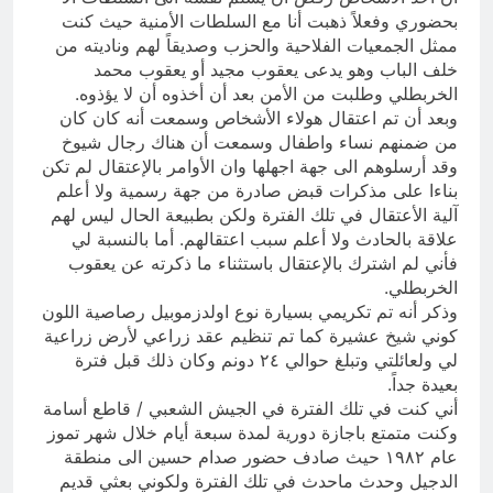
بحضوري وفعلاً ذهبت أنا مع السلطات الأمنية حيث كنت
ممثل الجمعيات الفلاحية والحزب وصديقاً لهم وناديته من
خلف الباب وهو يدعى يعقوب مجيد أو يعقوب محمد
الخربطلي وطلبت من الأمن بعد أن أخذوه أن لا يؤذوه.
وبعد أن تم اعتقال هولاء الأشخاص وسمعت أنه كان كان
من ضمنهم نساء واطفال وسمعت أن هناك رجال شيوخ
وقد أرسلوهم الى جهة اجهلها وان الأوامر بالإعتقال لم تكن
بناءا على مذكرات قبض صادرة من جهة رسمية ولا أعلم
آلية الأعتقال في تلك الفترة ولكن بطبيعة الحال ليس لهم
علاقة بالحادث ولا أعلم سبب اعتقالهم. أما بالنسبة لي
فأني لم اشترك بالإعتقال باستثناء ما ذكرته عن يعقوب
الخربطلي.
وذكر أنه تم تكريمي بسيارة نوع اولدزموبيل رصاصية اللون
كوني شيخ عشيرة كما تم تنظيم عقد زراعي لأرض زراعية
لي ولعائلتي وتبلغ حوالي ٢٤ دونم وكان ذلك قبل فترة
بعيدة جداً.
أني كنت في تلك الفترة في الجيش الشعبي / قاطع أسامة
وكنت متمتع باجازة دورية لمدة سبعة أيام خلال شهر تموز
عام ١٩٨٢ حيث صادف حضور صدام حسين الى منطقة
الدجيل وحدث ماحدث في تلك الفترة ولكوني بعثي قديم