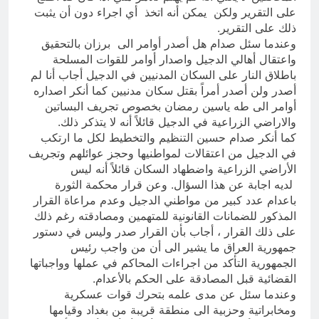
على التقرير ولكن يمكن أنه اتخذ أي اجراء دون أن يثبت
ذلك على التقرير.
وعندما سئل صدام هل أصدر أوامر الى برزان بالتحقيق
واعتقال أهالي الدجيل واصدار أوامر للقوات المسلحة
باطلاق النار على السكان المدنيين في الدجيل أجاب أنا لم
أصدر ولن أصدر أمراً بقتل سكان مدنيين كما أنكر اصداره
أوامر الى طه ياسين رمضان بخصوص تجريف البساتين
والاراضي الزراعية في الدجيل قائلاً أنه لا يتذكر ذلك.
كما أنكر صدام حسين التنظيم والتخطيط لكل ما ارتكب
في الدجيل من اعتقالات لمواطنيها وحجز عوائلهم وتجريف
الأراضي الزراعية واضطهاد السكان قائلاً أنه ليس
لديه اجابة عن هذا السؤال. وعن قرار محكمة الثورة
باعدام عدد كبير من مواطني الدجيل وعدم مراعاة القرار
المذكور للضمانات القانونية للمتهمين ومصادقته رغم ذلك
على ذلك القرار ، أجاب بأن القرار صدر وليس في دستور
جمهورية العراق ما يشير الى أن من واجب رئيس
الجمهورية التأكد من اجراءات المحاكم في عملها وواجباتها
القضائية قبل المصادقة على الحكم بالأعدام.
وعندما سئل عن مدى علمه بتحرك قوات عسكرية
ومخابراتية وحزبية الى منطقة قريبة من بغداد وقيامها