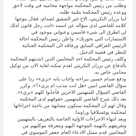
وطلب من رئيس المحكمة مواجهة محاميه في وقت لاحق
ووعده رئيس المحكمة بتلبية طلبه.
اما برزان التكريتي، الاخ غير الشقيق لصدام، فقال موجها
كلامه للقاضي لدى سؤاله عن اسمه «انت رجل قانون لذلك
لن اتطرق الى شيء فاسمي وعنواني موجود في
الاستمارات التي بحوزتك». واعلن رئيس المحكمة احالة
الرئيس العراقي السابق ورفاقه الى المحكمة الجنائية
للنظر في قضية الدجيل.
وكلف رئيس المحكمة احد المحامين الذين انتدبتهم المحكمة
بالدفاع عن برزان التكريتي لعدم تمكنه لغاية الان من توكيل
محامي خاص به.
ودفع صدام حسين ببراءته واجاب بانه «بريء» ردا على
سؤال القاضي امين «هل انت مذنب ام بريء؟»، وكرر
القاضي السؤال للمتهمين الاخرين فأجابوا كلهم «بريء».
بعد ذلك شرح القاضي للمتهمين حقوقهم لدى المحكمة.
وقال لهم أن المحكمة ستكون مشابهة من ناحية اجراءاتها
لمحكمة يوغسلافيا وراوندا.
وبعد انتهاء الاجراءات الاؤلية الخاصة بالتعريف بالمتهمين
وتعريفهم بالتهمة الموجهة اليهم ومعرفة موكليهم من
المحامين قدم ممثل الادعاء العام جعفر الموسوي في