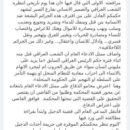
مرافعته الاولى التي قال فيها «ان هذا يوم تاريخي انتظره
الشعب العراقي والضمير الانساني بفارغ الصبر ليشهد
حكمكم العادل على من اقترف هذه الجرائم البشعة ضد
الانسانية من قتل وسفك للدماء وتشريد وتجويع وتعذيب
وسلب ونهب ومصادرة للاموال وهتك للاعراض واغتصاب
للنساء ومصادرة للحريات وتغيير للعرق وتهجير ونقل
قسري… واذلال للانسان واعتقال… وغير ذلك من الجرائم
اللااخلاقية».
واضاف ممثل الادعاء العام ان الشعب العراقي قتل منه
اثناء فترة حكم الرئيس العراقي السابق «ما يزيد على
مليوني انسان سواء عن طريق الحروب ام لمجرد الاتهام
بالانتماء الى احزاب معادية للنظام المنحل او بتهمة التآمر
على السلطة او التهجم على الحكومة المنحلة».
وهنا اعترض محامو الدفاع على ممثل الادعاء العام بابتعاده
عن محور قضية المحكمة وطلبوا من القاضي ان يقتصر
التحقيق على القضية التي تبحثها المحكمة. فوافق القاضي
على اعتراض الدفاع.
فأنتقل المدعي العام الى قضية الدجيل وابتدأ بقراءة
مطالعته التي ورد فيها
“اليوم تنظر محكمتكم الموقرة في جريمة أحداث الدجيل