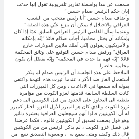
سمعت عن هذا بواسطة تقارير تلفزيونية تقول إنها حدثت
إبان حكم الرئيس صدام حسين.”
وأضاف صدام حسين “أنا رئيس منتخب من الشعب
العراقي والاحتلال لا يمكن أن ينزع عنّي هذه الصفة.”
وعندما سأل القاضي الرئيس العراقي السابق عمّا إذا كان
بإمكانه أن يختار محاميا، أجاب صدّام قائلا “إنّه بإمكانه
والأمريكيون يقولون إنّني أملك ملايين الدولارات خارج
العراق.” ورفض صدام حسين التوقيع على وثائق المحكمة
قائلا “إنّه فهم ما حدث في المحكمة” وإنّه يفضّل أن يكون
محاميه حاضرا.
الملاحظ على هذه الجلسة أن الرئيس صدام لم ينكر
أستعمال الغاز ضد الأكراد عندما اثيرت هذه التهمة واكتفى
بقوله أنه سمعها في الاذاعات ، ومن كل المبررات التي
كانت السلطة السابقة قدمتها لغزو الكويت من مؤامرة
نفطية الى التجاوز على الحدود من قبل الكويتيين الى دعم
ثورة الكويت والذي كان هو المبرر الأول للغزو اختار كمبرر
له أن الكويتيين قالوا أنهم سيجعلون العراقية بعشرة دنانير
وهو قول يصعب تصديق أن الكويتيين قالوه ، فكما عرضنا
في فصل غزو الكويت ، لم يذكر الرئيس من من الكويتيين
قال ذلك وكيف ومتى سمع به ، وصعوبة التصديق تنبع من