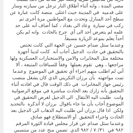
مضي المدة ، وانه أثناء أطلاق النار ترجل من سيارته وسار
على قدميه في المدينة حيث اعتلى منصة كانت عبارة عن
سطح أحد المنازل وتحدث مع المواطنين مرة أخرى ثم
ركب في سيارة وعاد الى بغداد ، كما أضاف أنه على حد
علمه لم يتعرض أحد الى أي جرح بالحادث وانه لم يكن
أحداً يعلم بموعد الزيارة مسبقاً.
وعندما سئل صدام حسين عن الجهة التي كانت تختص
بالتحقيق في حادث الدجيل أجاب أنه كانت لدينا أجهزة
مختلفة مثل المخابرات والامن والاستخبارات العسكرية ولها
مراجعها ، وهي تقوم بعملها وفقاً للسياقات المتبعة ، ألا
أني لم اطلب منهم اجراء أي تحقيق في الموضوع وعندما
تمت مواجهته بأن برزان التكريتي الذي كان يشغل منصب
رئيس جهاز المخابرات في ذلك الوقت قال في افادته أثناء
التحقيق بأنه زارك بعد الحادث مباشرة في موقع الرضوانية
وانت طلبت اليه الأنتقال الى الدجيل لغرض التحقيق في
الموضوع أجاب بأن ما جاء باقوال برزان لا أتذكره بالتحديد
ولكن اذا قال برزان أني طلبت اليه الذهاب الى الدجيل بعد
الحادث واجراء التحقيق أو الاستطلاع فهو صادق.
وعندما سئل صدام عن قرار مجلس قيادة الثورة المرقم
٩٨٢ في ٣١/ ٧ / ٩٨٢ الذي تضمن منح عدد من منتسبي