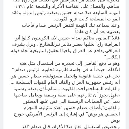
ضدّهم. والقضاء على انتفاضة الأكراد والشيعة عام ١٩٩١
التهمة السابعة ضدّ صدام حسين بصفته رئيس الدولة وقائد
القوات المسلحة كانت غزو الكويت.
وعند سماعه تلك التهمة انتفض الرئيس صدام فأجاب
بعصبية بعد أن كان هادئاً
قائلاً “القانون يحاكم صدام حسين لانه الكويتيون كالوا أنو
العراقية راح أنخليها بعشر دنانير تنزلللشارع . ونزل بشرف
العراقي يدافع عن العراق واحيا الحقوق التاريخية تجاه ذوله
الكلاب “
وهو ما دفع القاضي إلى تحذيره من استعمال مثل هذه
الألفاظ حيث أنه في جلسة قانونية فجاوبه الرئيس صدام ”
نحن في جلسة قانونية واتحمل مسؤوليته، صدام حسين هو
أنه رئيس جمهورية العراق والقائد العام للقوات المسلحة …
والقوات المسلحةراحت للكويت …تمام..أذن بصفة رسمية
،،فهل يجوز أن تثار تهم على صفة رسمية ويعامل صاحبها
بعيداً عن الضمانات الرسمية اللي نص عليها الدستور
والقانون”وأضاف صدام حسين “هذه تمثيلية، المجرم
الحقيقي هو بوش” في إشارة إلى الرئيس الأمريكي جورج
بوش.
وبخصوص استعمال الغاز ضدّ الأكراد، قال صدام “لقد