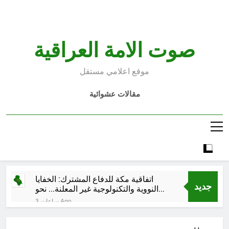
Ski
t
conten
صوت الامة العراقية
موقع اعلامي مستقل
مقالات عشوائية
اتفاقية مكة للدفاع المشترك: الخفايا
جديد
النووية والتكنولوجية غير المعلنة… نحو
هندسة ردع جديدة في الشرق الأوسط ؟
3 ساعات Ago
خطب صلاة الجمعة (ح 26) (مفهوم
أسماء الله الحسنى)