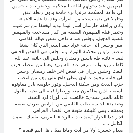
المتهمين عند دخولهم لقاعة المحكمة. وحضر صدام حسين
الى قاعة المحكمة مرتديا بزة قاتمة بدون ربطة عنق
وحاملا في يديه نسخة من القرآن، وقد بدا عليه الاعياء،
وكان يرافقه حارسان اشار لهما بيديه ليخففا من سرعتهما.
وحضر قبله المتهمون السبعة من كبار مساعديه والمتهمين
بقضية الدجيل. وجلس صدام داخل قفص قبالة القاضي
امين وجلس الى جانبه عواد حمد البندر الذي كان يشغل
منصب رئيس محكمة الثورة بينما جلس في القفص الخلفي
لصدام نائبه طه ياسين رمضان وجلس الى جانبه عبد الله
كاظم رويد وابنه مزهر عبد الله رويد وهما من اعضاء حزب
البعث وجلس برزان في قفص اخر خلف رمضان وجلس
الى جانبه محمد عزاوي وعلي دايح علي وهم من اعضاء
حزب البعث ومن سكنة الدجيل. وفور جلوسه بادر معاونوه
السبعة الذين يحاكمون معه ووصلوا قبله الى تحيته بالقول
«الله بالخير سيدي» فالتفت الى الوراء لرد التحية.
وعند بدء الجلسة طلب القاضي من الرئيس تعريف نفسه
ومهنته ، وهي كليشة متبعة في القضاء العراقي .
فدار هذا الحوار “سيد صدام الرجاء التعريف بنفسك، اسمك
الكامل……
صدام حسين: أولا من أنت وماذا تمثل، هل انتم قضاة ؟