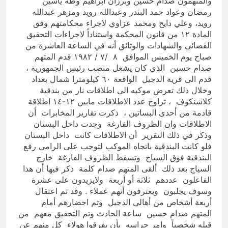
والمتهمون صدام حسين وبرزان ابراهيم وطه ياسين
رمضان وعواد حمد البندر وعبدالله رويد ومزهر عبدالله
رويد، وعلي دايح ومحمد عزاوي لاجراء محكامتهم وفق
المادة ١٢ من قانون المحكمة واستناداً لاجراءات التحقيق
القضائي والشهادات والوثائق أنه في الساعة العاشرة من
صباح يوم الخميس الموافق ٨ /٧ / ١٩٨٢ قدم المتهم
صدام حسين الذي كان يشغل منصب رئيس الجمهورية ،
قدم الى قرية الدجيل الواقعة ٦٠ كيلومترا شمال بغداد
وخلال ذلك تعرض موكبه الى اطلاقات نار من بندقية
كلاشنكوف ، تراوح عدد الاطلاقات مابين ١٢-١٤ اطلاقة
قادمة من أحدى البساتين ، ذكرت تقارير المخابرات أن
الاطلاقات وان الظروف الفارغة وجدت داخل البستان
وذكر في ذلك التقرير أن الاطلاقات كانت داخل البستان
فلو كانت البندقية باتجاه الموكب لتوجب على الرامي رفع
البندقية فوق السياج وتسقط الظروف الفارغة خارج
السياج بعد ذلك ألقى المتهم صدام كلمة ذكر فيها أن هذا
الفاعلون عددهم ثلاثة أو أربعة ولايزيدون على عشرة
وسوف يجلبون ويعترفون أنهم عملاء . وقد تم اعتقال
أربعة أشخاص من أهالي الدجيل وتم احضارهم أمام
المتهم صدام حسين ساعة الحادث وتم التحقيق معهم من
قبله شخصياً وامر حراسه بأن يفرقوا هولاء كل منهم عن