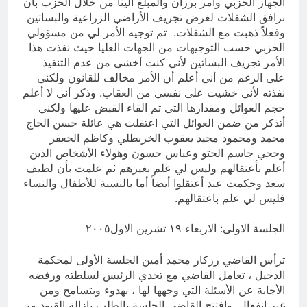
الجهاز الحزبي وامر برزان والمبلغ الينا من خلال الحزب بأن
نرافق الشفلات لغرض تجريف الأراضي الزراعية والبساتين
وفعلاً ذهبت مع الشفلات. تم توجيه الأمر لي من مسؤولي
الحزبي حسب التوجيهات من الجهات العليا حيث نفذت هذا
الأمر تجريف البساتين لأني كنت أخشى من عدم التنفيذ
على الرغم من أني أعلم أن الأمر مخالف للقانون ولكني
نفذته لأني خشيت على نفسي من العقاب. وذكر أني لا أعلم
حجم العوائل ومقدارها التي تم القاء القبض عليها ولكني
أتذكر من ضمن العوائل التي اعتقلت هي عائلة حسن الحاج
محمد ومحمود مجيد يعقوب الخربطلي وكاظم الجعفر
وحجي جاسم الحتو وعباس حسون وهولاء الأشخاص الذين
أعلم بأعتقالهم وليس لي علم بغيرهم ثم علمت بأن لطيف
سعد وحكمت عبد أعتقلوا أيضاً أما بالنسبة للأطفال والنساء
فليس لي علم باعتقالهم.
الجلسة الاولى: الاربعاء ١٩ تشرين الاول٢٠٠٥
ترأس القاضي رزكار محمد أمين الجلسة الأولى لمحكمة
الدجيل ، تعامل القاضي مع تحدي الرئيس لسلطته ورفضه
الأجابة عن الأسئلة التي وجهها لها ، بهدوء وبتسامح ومن
غير انفعال. وافتتح القاضي الجلسة بالطلب بازالة القيود من