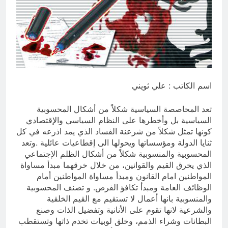
7 ساعات Ago
ازمة العلم العراقي.. ليست ازمة فقدان
الوطنية عند العراقيين.. بل (ازمة فقدان
الوطنية بالعلم نفسه) نركز على فئة
7 ساعات Ago
الأغلبية (لا ترفع العلم العراقي) وبنفس
الوقت (تغضب عندما ترى عراقي يرفع علم
اجنبي)
اسم الكاتب : علي ثويني
تعد المحاصصة السياسية شكلاً من أشكال المحسوبية
السياسية بل وأخطرها على النظام السياسي والإقتصادي
كونها تمثل شكلاً من شرعنة الفساد الذي يمد اذرعه في كل
ثنايا الدولة ومؤسساتها ويحولها الى إقطاعيات عائلية .وتعد
المحسوبية والمنسوبية شكلاً من أشكال الظلم الإجتماعي
الذي يخرق القيم والقوانين، من خلال خرقهما مبدأ مساواة
المواطنين امام القانون ومبدأ مساواة المواطنين أمام
الوظائف العامة ومبدأ تكافؤ الفرص. و تصنف المحسوبية
والمنسوبية بانها أعمال لا تستقيم مع القيم الخلقية
والشرعية لانها تقوم على الأنانية وتفضيل الذات وصنع
البطانات وشراء الذمم، وخلق لوبيات تخدم ذاتها وتستقطب