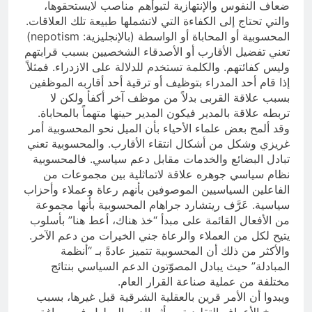
ضعاف النفوس والإنتهازية لتبوأهم مناصب لايستحقوها،
والتي تحتاج إلى الكفاءة التي لاتشملها طبيعة تلك العلاقات.
المحسوبية أو المحاباة أو الواسطة (بالإنجليزية: nepotism)
تعني تفضيل الأقارب أو الأصدقاء الشخصيين بسبب قرابتهم
وليس كفائتهم. والكلمة تستخدم للدلالة على الازدراء. فمثلاً
إذا قام أحد المدراء بتوظيف أو ترقية أحد أقاربه الموظفين
بسبب علاقة القربى بدلاً من موظف آخر أكفأ ولكن لا
تربطه علاقة بالمدير فيكون المدير حينها متهماً بالمحاباة.
وقد ألمح بعض علماء الأحياء بأن الميل نحو المحسوبية أمر
غريزي وشكل من أشكال انتقاء الأقارب. والمحسوبية تعني
تبادل البضائع والخدمات مقابل دعم سياسي. فالمحسوبية
نظام سياسي جوهره علاقة لاتماثلية بين مجموعات من
الفاعلين السياسيين الموصوفين بأنهم رعاة وعملاء وأحزاب
سياسية. عَرَّف ريتشارد جراهام المحسوبية بأنها مجموعة
من الأفعال القائمة على مبدأ “خذ هناك، أعط هنا” بأسلوب
يتيح لكل من العملاء والرعاة جني الخيرات من دعم الآخر.
والأكثر من ذلك أن المحسوبية تتميز عادةً بـ “أنظمة
المبادلة” حيث يبادل المصوّتون الدعم السياسي بنتائج
مختلفة من عملية صناعة القرار العام.
ويبدوا أن الأمر قرين بالعقلية الشرقية قبل غيرها، بسبب
رسوخ الأعراف التقليدية ، وأثر الدين المهلهل في صياغة