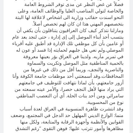
فضلاً عن غض النظر عن مدى توفر الشروط العامة
والخاصة لتولي المناصب العليا والوظائف العامة، وعلى
النحو اسندت حقائب وزارية الى اشخاص لاعلاقة لها البتة
بتخصصهم المهني هذا ان كان لهم تخصص أصلاً.
ومازلنا نتذكر كيف كان العراقيون يتناقلون بأن يكفي أن
ينتسب أحد أبناء الموصل إلى إى إدارة ، حتى لنجد بعد عام
أو عامين بأن كل موظفي تلك الإدارة قد أطبق عليه أقرباء
الموصلي.ولم نعي هل جلبهم لحمايته إذا فسد أو عون له
في تمرير مآربه. ولدينا في العراق بؤر بعينها معروفة
بالحمية المناطقية مثل الموصل وتكريت والسماوة
والناصرية والنجف، وربما أقل من ذلك في غيرها من
المحافظات.وقد أسمعتني أحد موظفات جامعة الكوفة وأنا
أزور جامعتهم، بأن لماذا نتهافت للتوظيف في جامعتهم
التي يراد منها لأهل النجف حصرا، والأمر عينه سمعته من
سامرائي ومن أحد بنات الحلة. أي أن التعصب المناطقي
نوع من المحسوبية.
وقد انتشرت ظاهرة المنسوبية في العراق لعدة أسباب
منما: الوازع الديني المهلهل حد الدجل في المجتمع، وضعف
القوانين والأنظمة وأجهزة الرقابة والمتابعة، ولكل منها
مظاهرها وأمور تترتب عليها؛ فوهن التقوى “رغم التشدق