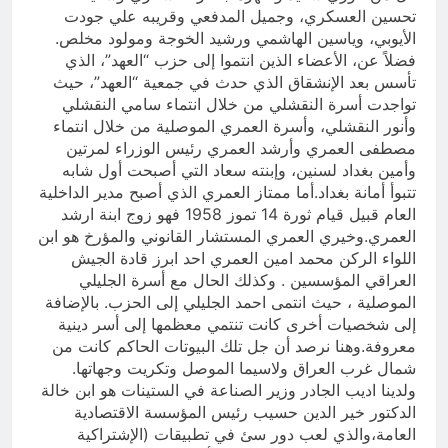
تحسين العسكري، وجميل المدفعي وقريبه علي جودت
الأيوبي، وياسين الهاشمي ورشيد الخوجة ومولود مخلص.
فضلاً عن، الأعضاء الذين انتموا إلى حزب “العهد”، الذي
تأسس بعد الإنشقاق الذي حدث في جمعية “العهد”، حيث
تواجدت أسرة النقشلي من خلال انتماء سامي النقشلي
وأنور النقشلي، وأسرة العمري الموصلية من خلال انتماء
مصطفى العمري وأرشد العمري رئيس الوزراء لمرتين
وأمين بغداد لسنين، وإبنته سعاد التي أصبحت أول شابه
تتبوأ أمانة بغداد.أما ممتاز العمري الذي أصبح مدير الداخلية
العام قبيل قيام ثورة 14 تموز 1958 فهو زوج ابنة ارشد
العمري.وخيري العمري المستشار القانوني والمؤرخ هو ابن
اللواء الركن محمد امين العمري احد ابرز قادة الجيش
العراقي المؤسسين . وكذلك الحال مع أسرة الجليلي
الموصلية ، حيث انتمى احمد الجليلي إلى الحزب. بالإضافة
إلى شخصيات أخرى كانت تنتمي معظمها إلى أسر دينية
معروفة.وهنا نرصد أن جل تلك البيوتات الحاكم كانت من
شمال غرب العراق ولاسيما الموصل وتكريت وجهاتها.
ولدينا اديب الجادر وزير الصناعة في الستينات هو ابن خالة
الدكتور خير الدين حسيب رئيس المؤسسة الاقتصادية
العامة،والذي لعب دور سئ في تطبيقات (الإشتراكية