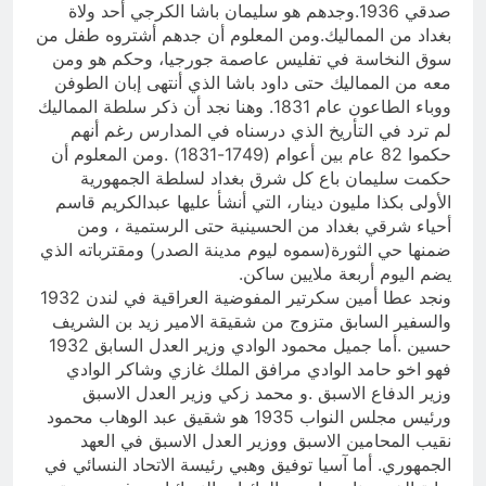
صدقي 1936.وجدهم هو سليمان باشا الكرجي أحد ولاة
بغداد من المماليك.ومن المعلوم أن جدهم أشتروه طفل من
سوق النخاسة في تفليس عاصمة جورجيا، وحكم هو ومن
معه من المماليك حتى داود باشا الذي أنتهى إبان الطوفن
ووباء الطاعون عام 1831. وهنا نجد أن ذكر سلطة المماليك
لم ترد في التأريخ الذي درسناه في المدارس رغم أنهم
حكموا 82 عام بين أعوام (1749-1831) .ومن المعلوم أن
حكمت سليمان باع كل شرق بغداد لسلطة الجمهورية
الأولى بكذا مليون دينار، التي أنشأ عليها عبدالكريم قاسم
أحياء شرقي بغداد من الحسينية حتى الرستمية ، ومن
ضمنها حي الثورة(سموه ليوم مدينة الصدر) ومقترباته الذي
يضم اليوم أربعة ملايين ساكن.
ونجد عطا أمين سكرتير المفوضية العراقية في لندن 1932
والسفير السابق متزوج من شقيقة الامير زيد بن الشريف
حسين .أما جميل محمود الوادي وزير العدل السابق 1932
فهو اخو حامد الوادي مرافق الملك غازي وشاكر الوادي
وزير الدفاع الاسبق .و محمد زكي وزير العدل الاسبق
ورئيس مجلس النواب 1935 هو شقيق عبد الوهاب محمود
نقيب المحامين الاسبق ووزير العدل الاسبق في العهد
الجمهوري. أما آسيا توفيق وهبي رئيسة الاتحاد النسائي في