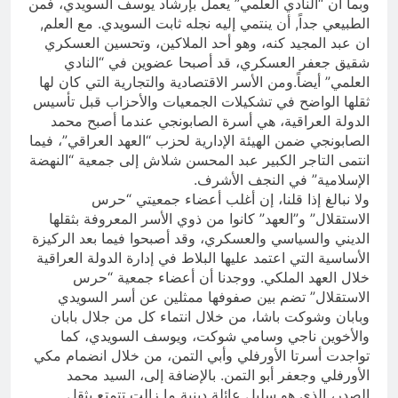
وبما أن “النادي العلمي” يعمل بإرشاد يوسف السويدي، فمن
الطبيعي جداً, أن ينتمي إليه نجله ثابت السويدي. مع العلم,
ان عبد المجيد كنه، وهو أحد الملاكين، وتحسين العسكري
شقيق جعفر العسكري، قد أصبحا عضوين في “النادي
العلمي” أيضاً.ومن الأسر الاقتصادية والتجارية التي كان لها
ثقلها الواضح في تشكيلات الجمعيات والأحزاب قبل تأسيس
الدولة العراقية، هي أسرة الصابونجي عندما أصبح محمد
الصابونجي ضمن الهيئة الإدارية لحزب “العهد العراقي”، فيما
انتمى التاجر الكبير عبد المحسن شلاش إلى جمعية “النهضة
الإسلامية” في النجف الأشرف.
ولا نبالغ إذا قلنا، إن أغلب أعضاء جمعيتي “حرس
الاستقلال” و”العهد” كانوا من ذوي الأسر المعروفة بثقلها
الديني والسياسي والعسكري، وقد أصبحوا فيما بعد الركيزة
الأساسية التي اعتمد عليها البلاط في إدارة الدولة العراقية
خلال العهد الملكي. ووجدنا أن أعضاء جمعية “حرس
الاستقلال” تضم بين صفوفها ممثلين عن أسر السويدي
وبابان وشوكت باشا، من خلال انتماء كل من جلال بابان
والأخوين ناجي وسامي شوكت، ويوسف السويدي، كما
تواجدت أسرتا الأورفلي وأبي التمن، من خلال انضمام مكي
الأورفلي وجعفر أبو التمن. بالإضافة إلى، السيد محمد
الصدر، الذي هو سليل عائلة دينية ما زالت تتمتع بثقل