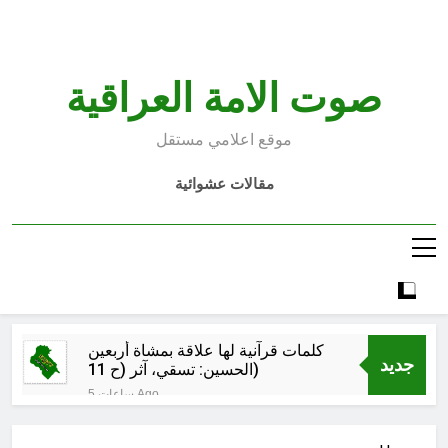
Ski
t
conten
صوت الامة العراقية
موقع اعلامي مستقل
مقالات عشوائية
كلمات قرآنية لها علاقة بمشاة أربعين
جديد
الحسين: تسقي، آثر (ح 11)
5 ساعات Ago
مجلس حسيني (دواعي نصب مآتم
العزاء الحسيني)