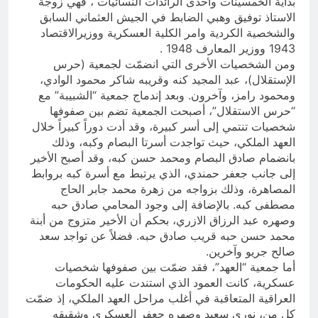
بداية الخمسينات واحدى الرائدات النسائيات ، فهي زوجة
الاستاذ توفيق وهبي الضابط في الجيش العثماني السابق
والشخصية الكردية وامر الكلية العسكرية ووزيرالاقتصاد
1943 ووزير المعارف 1948 .
ومن الشخصيات الأخرى التي انضمّت لجمعية (حرس
الإستقلال)، عبد المجيد كنه وقريبه شاكر محمود الوادي،
ومحمود رامز، وآخرون. وبعد إندماج جمعية “الشبيبة” مع
“حرس الاستقلال”، أصبحت الجمعية تضم بين صفوفها
شخصيات تنتمي إلى أسر كبيرة، وقد أدت دوراً كبيراً خلال
العهد الملكي، حيث تواجدت أسرتا البصام وكبه، وذلك
بانضمام صادق البصام ومحمد حسن كبه، وقد أصبح الأخير
إلى جانب جعفر حمندي، الذي يرتبط مع أسرة كبه بروابط
المصاهرة، وذلك بزواجه من زهرة محمد جابر الحاج
مصطفى كبه. بالإضافة إلى وجود المحامي صادق حبه
وصهره عبد الرزاق الازري، بحكم أن الأخير متزوج من أبنة
محمد حسن حبه قريب صادق حبه. فضلاً عن تواجد سعد
صالح جريو وآخرين.
أما جمعية “العهد”، فقد ضمّت بين صفوفها شخصيات
عسكرية، كانت العمود الذي استندت عليه الحكومات
العراقية المتعاقبة في أغلب مراحل العهد الملكي، إذ ضمّت
كل من، نوري سعيد وصهره جعفر العسكري وشقيقه