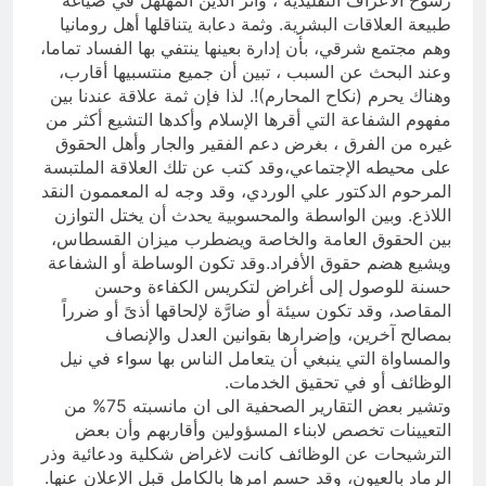
طبيعة العلاقات البشرية. وثمة دعابة يتناقلها أهل رومانيا
وهم مجتمع شرقي، بأن إدارة بعينها ينتفي بها الفساد تماما،
وعند البحث عن السبب ، تبين أن جميع منتسبيها أقارب،
وهناك يحرم (نكاح المحارم)!. لذا فإن ثمة علاقة عندنا بين
مفهوم الشفاعة التي أقرها الإسلام وأكدها التشيع أكثر من
غيره من الفرق ، بغرض دعم الفقير والجار وأهل الحقوق
على محيطه الإجتماعي،وقد كتب عن تلك العلاقة الملتبسة
المرحوم الدكتور علي الوردي، وقد وجه له المعممون النقد
اللاذع. وبين الواسطة والمحسوبية يحدث أن يختل التوازن
بين الحقوق العامة والخاصة ويضطرب ميزان القسطاس،
ويشيع هضم حقوق الأفراد.وقد تكون الوساطة أو الشفاعة
حسنة للوصول إلى أغراض لتكريس الكفاءة وحسن
المقاصد، وقد تكون سيئة أو ضارَّة لإلحاقها أذىً أو ضرراً
بمصالح آخرين، وإضرارها بقوانين العدل والإنصاف
والمساواة التي ينبغي أن يتعامل الناس بها سواء في نيل
الوظائف أو في تحقيق الخدمات.
وتشير بعض التقارير الصحفية الى ان مانسبته 75% من
التعيينات تخصص لابناء المسؤولين وأقاربهم وأن بعض
الترشيحات عن الوظائف كانت لاغراض شكلية ودعائية وذر
الرماد بالعيون، وقد حسم امرها بالكامل قبل الإعلان عنها.