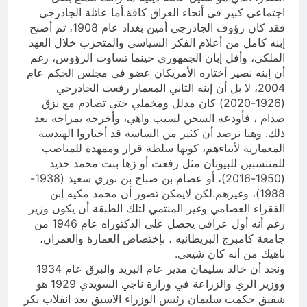
اجتماعي كبير في أنحاء العراق كافة.أما عائلة الجادرجي
فقد كان رؤوف الجادرجي أمين بغداد عام 1908، ثم أصبح
إبنه كامل من أعلام الفكر السياسي والمتحزب خلال العهد
الملكي، وأفل إبان الجمهوري حينما تساوت الرؤوس، رغم
أن إبنه نصير أختاره الأمريكان عضو في مجلس الحكم عام
2004، لا بل أن إبنه الثاني المعمار رفعت الجادرجي
(1926-2020) كان مدلل ومخملي حتى تصادم مع نزق
صدام ، فأودعه السجن لسبب واهي، وأخرجه بمزاجه بعد
ذلك. وهنا نرصد أن كثير من الساسة قد أختاروا الهندسة
المعمارية لأبناءهم، كونها سلطة قرار وممهدة للمناصب
للمنتسبين للبيوتان مثل رفعت أو زها بنت محمد حديد
(1950-2016)، أو عصام بن صباح بن نوري سعيد (1938-
1988)، وغيرهم.لكن لايمكن تصور أن محمد مكيه إبن
الفقراء العصامي وغير المنتمي لتلك الطبقة أن يكون وزير
رغم أنه أول عراقي يحصل على الدكتوراه عام 1946 من
جامعة كامبرج البريطانيه ، بإختصاص العمارة والعمران،
ناهيك من أنه كان شيعي.
ونجد أن خالد سليمان مدير عام البريد والبرق عام 1934
ووزير الري والزراعة في وزارة ناجي السويدي 1929 هو
شقيق حكمت سليمان رئيس الوزراء الاسبق بعد انقلاب بكر