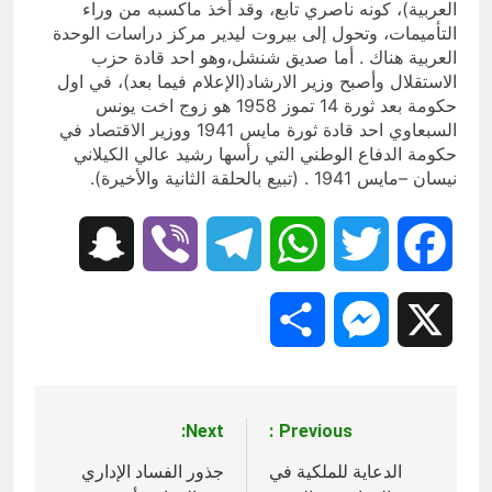
العربية)، كونه ناصري تابع، وقد أخذ ماكسبه من وراء
التأميمات، وتحول إلى بيروت ليدير مركز دراسات الوحدة
العربية هناك . أما صديق شنشل،وهو احد قادة حزب
الاستقلال وأصبح وزير الارشاد(الإعلام فيما بعد)، في اول
حكومة بعد ثورة 14 تموز 1958 هو زوج اخت يونس
السبعاوي احد قادة ثورة مايس 1941 ووزير الاقتصاد في
حكومة الدفاع الوطني التي رأسها رشيد عالي الكيلاني
نيسان –مايس 1941 . (تبيع بالحلقة الثانية والأخيرة).
Snapchat
Viber
Telegram
WhatsApp
Twitter
Facebook
Share
Messenger
X
Next:
Previous:
تصفّح
المقالات
الدعاية للملكية في
جذور الفساد الإداري