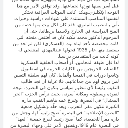
قبل أسر بعينها تورثها لجماعتها، وقد توافق الأمر مع هذا
التوجه الإنكليزي.وهكذا كانت البيوتات العراقية تحتكر
لنفسها المناصب المستندة على شهادات دراسية وخبرات
تأتي بالتنصيب الملتوي، فقد كان لكل بيت منها حصة من
المنح الدراسية في الخارج ولاسيما بريطانيا، حتى أن
المرحوم الدكتور محمد مكيه كان قد أقتنص منحته التي
كانت مخصصة لأحد ابناء بيت (العسكري) لكن لم تجد من
يستفيد منها عام 1935 فحولها عبدالمهدي المنتفجي له
كونه كانت من المتقدمين دراسيا.
لذا فإن طبقة المحامين، أو أصحاب الخلفية العسكرية
كالضباط الخريجين من الكليات الحربية في اسطنبول
وتابعوا دورات في النمسا وألمانيا، كان لهم سلطة التعيين
لمن يروق لهم من جماعاتهم. فلا غرابة ان نجد طالب
النقيب رئيساً لأي تنظيم سياسي يتكون في البصرة، نتيجة
لنفوذه وسطوته ومكانة أسرته، بحيث ترأس الحزب “الحر
المعتدل” في البصرة، وتبرع عمه هاشم النقيب بداره
الكبيرة لتكون مقراً للحزب، وبعد حلّه وتشكيل جمعية
“البصرة الإصلاحية” في البصرة أصبح رئيساً لها، وجعل من
داره مقراً للجمعية، كما أصبح رئيساً لفرع جمعية “العهد”
في البصرة عام 1919.وينطبق الأمر على وجهاء البصرة من