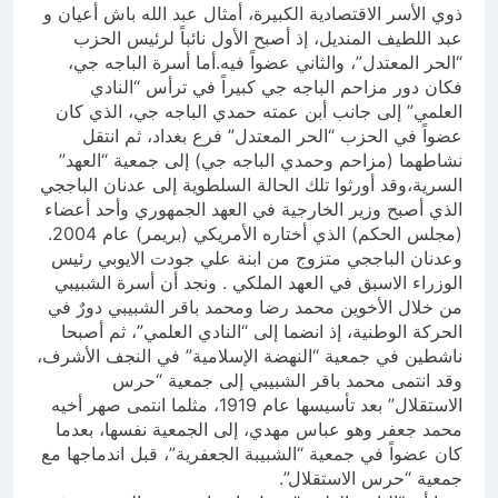
ذوي الأسر الاقتصادية الكبيرة، أمثال عبد الله باش أعيان و
عبد اللطيف المنديل، إذ أصبح الأول نائباً لرئيس الحزب
“الحر المعتدل”، والثاني عضواً فيه.أما أسرة الباجه جي،
فكان دور مزاحم الباجه جي كبيراً في ترأس “النادي
العلمي” إلى جانب أبن عمته حمدي الباجه جي، الذي كان
عضواً في الحزب “الحر المعتدل” فرع بغداد، ثم انتقل
نشاطهما (مزاحم وحمدي الباجه جي) إلى جمعية “العهد”
السرية،وقد أورثوا تلك الحالة السلطوية إلى عدنان الباججي
الذي أصبح وزير الخارجية في العهد الجمهوري وأحد أعضاء
(مجلس الحكم) الذي أختاره الأمريكي (بريمر) عام 2004.
وعدنان الباججي متزوج من ابنة علي جودت الايوبي رئيس
الوزراء الاسبق في العهد الملكي . ونجد أن أسرة الشبيبي
من خلال الأخوين محمد رضا ومحمد باقر الشبيبي دورٌ في
الحركة الوطنية، إذ انضما إلى “النادي العلمي”، ثم أصبحا
ناشطين في جمعية “النهضة الإسلامية” في النجف الأشرف،
وقد انتمى محمد باقر الشبيبي إلى جمعية “حرس
الاستقلال” بعد تأسيسها عام 1919، مثلما انتمى صهر أخيه
محمد جعفر وهو عباس مهدي، إلى الجمعية نفسها، بعدما
كان عضواً في جمعية “الشبيبة الجعفرية”، قبل اندماجها مع
جمعية “حرس الاستقلال”.