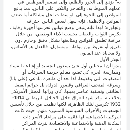
به” يؤدي إلى الجور والظلم، وإلى تقصير الموظفين في
عملهم المنوط به، والتفاخر والتكبر على الناس، مما يدفع
المواطن إلى اللجوء إلى الواسطات لحل مشاكله.أما ضعف
القوانين والأنظمة، فإنه سهل لبعض الناس اختراقه
وتجاوزه؛ لهذا فإنه ينبغي وضع قوانين تحرسها أجهزة رقابة ،
تكرس الثواب والعقاب بحسب الأداء الوظيفي، من خلال
مراقبة تطبيق القوانين ومتابعتها بشكل دقيق وحازم دون
تفريق أو تفريط بين مواطن ومسؤول، فالعدل هو الأساس،
ولا محاباة عند القانون.
الجذر الأول
يبدوا أن المحتلين أول شئ يسعون لنجسيد أو إشاعة الفساد
وممارسة الجرم كي تضيع معالم جريمة السرقات أو
التصفيات التي ينفذوها، لذا نجد أن ظاهرة مادعي (علي بابا)
وسرقة المتحف العراقي وقصور الدولة، بل جرائم الفصل
الطائفي وتصفية عناصر بعينها، كان ورائها المحتل الأمريكي
بجلاء تام. وقد شهد العراق خلال الاحتلال البريطاني 1914-
1932 تكريس لتلك الظاهرة، لكنها نظمت من خلال تأسيس
الجمعيات والأحزاب السياسية المسيرة منهم، حيث كانت
التركيبة الاجتماعية لها قائمة على مراعاة الأسر ذات
المكانة الدينية والاجتماعية والاقتصادية لترث المراكز
السياسية كما في الهند التي تبدوا جمهورية لكنها تحكم من