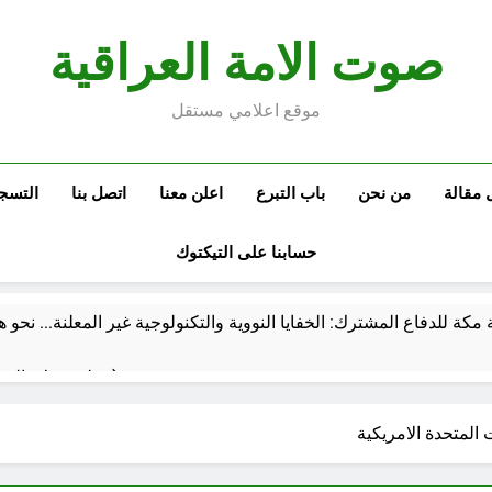
صوت الامة العراقية
موقع اعلامي مستقل
 مقالة
من نحن
باب التبرع
اعلن معنا
اتصل بنا
التسج
حسابنا على التيكتوك
ة مكة للدفاع المشترك: الخفايا النووية والتكنولوجية غير المعلنة… ن
خطب صلاة الجمعة (ح 26) (مفهوم أسماء الله الحسنى)
 المتحدة الامريكية
استقرار استلام الرواتب وسُلَّم ا