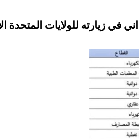
صيف العراق وبغداد… المعتدل بين السخري
ني في زيارته للولايات المتحدة ال
المخطط البياني لل
البرنامج الكيميائي الإيراني وحلبجة: الجدل حول ال
نيّة والسياسيّة للأتفاق الإطاري
قراءة تحليليّة في الأبع
5 ساعات Ago
قويدات مجلس قيادة ثورة الإطار التسخيتي, من اصحاب الكساء ا