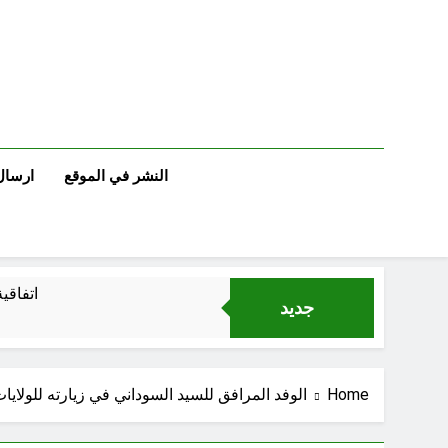
Ski
t
conten
النشر في الموقع
ارسال
اتفاقي
جديد
الكاتبان باقر الزبيدي ورياض سعد يحذران من الجولاني (ح 5) (لو تغفلون عن أسلحتكم وأمتعتكم فيميلون عليكم ميلة واحدة)
Home
الوفد المرافق للسيد السوداني في زيارته للولايات