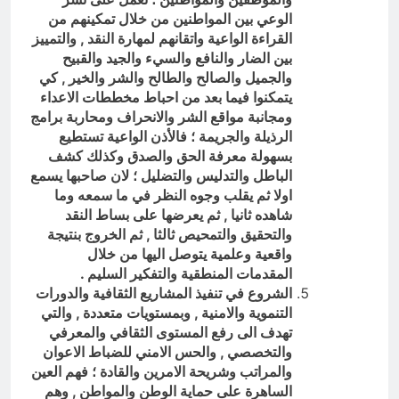
الوعي بين المواطنين من خلال تمكينهم من
القراءة الواعية واتقانهم لمهارة النقد , والتمييز
بين الضار والنافع والسيء والجيد والقبيح
والجميل والصالح والطالح والشر والخير , كي
يتمكنوا فيما بعد من احباط مخططات الاعداء
ومجانبة مواقع الشر والانحراف ومحاربة برامج
الرذيلة والجريمة ؛ فالأذن الواعية تستطيع
بسهولة معرفة الحق والصدق وكذلك كشف
الباطل والتدليس والتضليل ؛ لان صاحبها يسمع
اولا ثم يقلب وجوه النظر في ما سمعه وما
شاهده ثانيا , ثم يعرضها على بساط النقد
والتحقيق والتمحيص ثالثا , ثم الخروج بنتيجة
واقعية وعلمية يتوصل اليها من خلال
المقدمات المنطقية والتفكير السليم .
الشروع في تنفيذ المشاريع الثقافية والدورات
التنموية والامنية , وبمستويات متعددة , والتي
تهدف الى رفع المستوى الثقافي والمعرفي
والتخصصي , والحس الامني للضباط الاعوان
والمراتب وشريحة الامرين والقادة ؛
فهم العين
الساهرة على حماية الوطن والمواطن , وهم