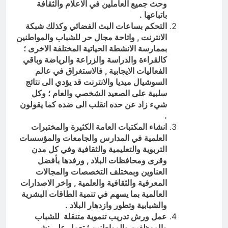
وحث جميع العاملين في الاعلام والثقافة
باتباعها .
التحكم بساعات البث الفضائي وكذلك شبكة
الانترنت , واتاحة مجال حر للشباب والمواطنين
بممارسة الانشطة الحياتية المختلفة الاخرى ؛
كالقراءة والدراسة والزراعة والرياضة وباقي
الفعاليات الايجابية , فالاستغراق في عالم
السوشيال ميديا والانترنت قد يؤدي الى نتائج
سلبية على الصعيد الشخصي والعام ؛ وكل
شيء زاد عن حده انقلب الى ضده كما يقولون
.
انشاء المكتبات العامة الكثيرة والمختبرات
العلمية في المدارس والجامعات والمؤسسات
التربوية والتعليمية والثقافية وفي كل مدن
وقرى ومحافظات البلاد , ورفدها بأفضل
العناوين وبمختلف التخصصات والمجالات
المعرفية والثقافية والعلمية , واخر الاصدارات
العالمية بما يسهم في تنمية الطاقات البشرية
والشبابية وتطور وازدهار البلاد .
عمل ورش تدريب تنموية متنقلة للشباب
والموظفين والمواطنين ؛ تعمل على نشر