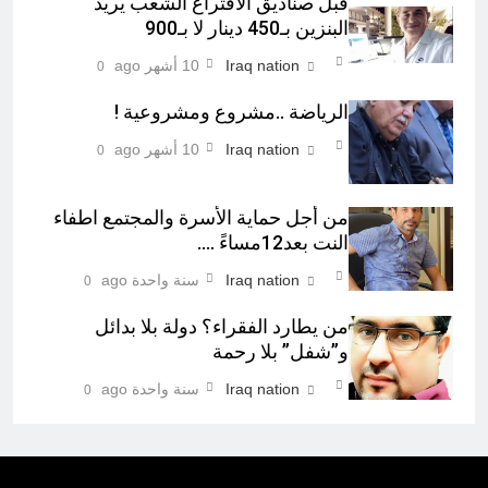
قبل صناديق الاقتراع الشعب يريد
البنزين بـ450 دينار لا بـ900
Iraq nation
10 أشهر ago
0
الرياضة ..مشروع ومشروعية !
Iraq nation
10 أشهر ago
0
من أجل حماية الأسرة والمجتمع اطفاء
النت بعد12مساءً ….
Iraq nation
سنة واحدة ago
0
من يطارد الفقراء؟ دولة بلا بدائل
و”شفل” بلا رحمة
Iraq nation
سنة واحدة ago
0