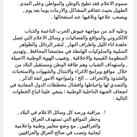
سموم الاعلام فقد تطيح بالوطن والمواطن وعلى المدى
الطويل بحيث تتفاقم المشاكل والازمات يوما بعد يوم ,
ويصعب علاجها وتلافيها عند استفحالها .
وعليه لابد من مواجهة جيوش الحرب الناعمة والذباب
الالكتروني والمواقع والفضائيات و وسائل الاعلام التي تعمل
جاهدة اناء الليل واطراف النهار , لنشر الرذائل والظواهر
السلبية والسلوكيات الهابطة في مجتمعنا المحافظ , وتهديم
المنظومة القيمية والاخلاقية , وتغييب الهوية الوطنية الاصيلة
, واستهداف الشباب وهم طاقة الوطن ومستقبل البلاد من
خلال مواقع وبرامج الاغراء والابتذال والشهوات والاستخناث
والشذوذ والانحراف … الخ ؛ ولمواجهة الامور انفة الذكر ,
والتصدي لها واحباطها وافشال مخططات الدول المعادية في
اضعاف الجبهة الداخلية الوطنية ؛ ينبغي علينا اتباع الخطوات
التالية :
مراقبة ورصد كل وسائل الاعلام في البلاد ,
وحظر المواقع التي تستهدف العراق
والعراقيين , مع وضع معايير وطنية واعلامية
ايجابية وتصب في صالح العراق والعراقيين