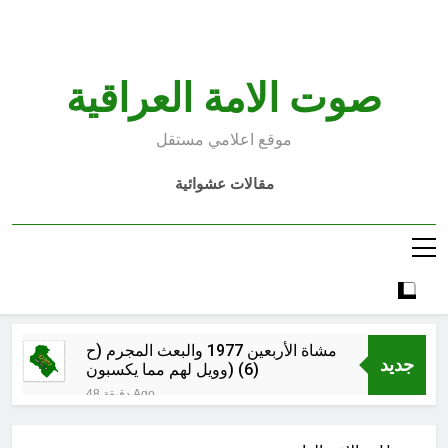
Ski
t
conten
صوت الامة العراقية
موقع اعلامي مستقل
مقالات عشوائية
مشاة الأربعين 1977 والبعث المجرم (ح
جديد
6) (وويل لهم مما يكسبون)
48 دقيقة Ago
خطب صلاة الجمعة (ح 25) (البصيرة:
القرآن والعترة)