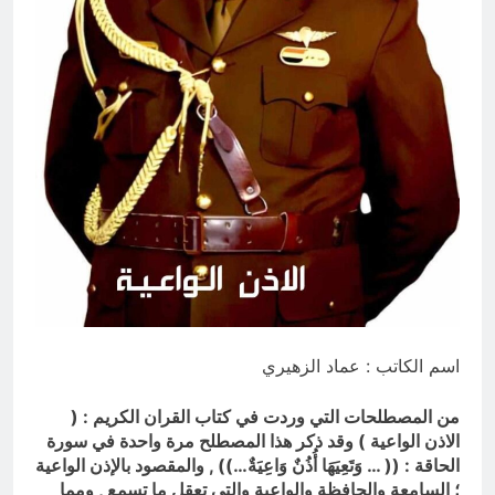
19 ساعة Ago
الجرح النرجسي وتضخم الذات
التعويضي
20 ساعة Ago
اسم الكاتب : عماد الزهيري
من المصطلحات التي وردت في كتاب القران الكريم : (
الاذن الواعية ) وقد ذكر هذا المصطلح مرة واحدة في سورة
الحاقة : (( …
وَتَعِيَهَا أُذُنٌ وَاعِيَةٌ…))
, والمقصود بالإذن الواعية
؛ السامعة والحافظة والواعية والتي تعقل ما تسمع , ومما