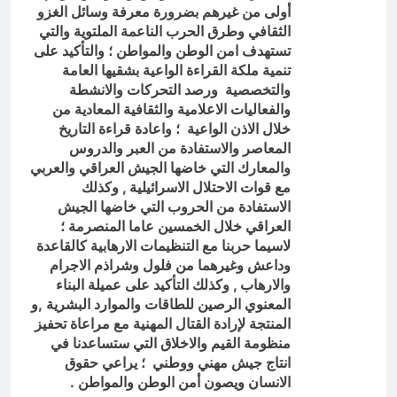
أولى من غيرهم بضرورة معرفة وسائل الغزو
الثقافي وطرق الحرب الناعمة الملتوية والتي
تستهدف امن الوطن والمواطن ؛ والتأكيد على
تنمية ملكة القراءة الواعية بشقيها العامة
والتخصصية ورصد التحركات والانشطة
والفعاليات الاعلامية والثقافية المعادية من
خلال الاذن الواعية
؛ واعادة قراءة التاريخ
المعاصر والاستفادة من العبر والدروس
والمعارك التي خاضها الجيش العراقي والعربي
مع قوات الاحتلال الاسرائيلية , وكذلك
الاستفادة من الحروب التي خاضها الجيش
العراقي خلال الخمسين عاما المنصرمة ؛
لاسيما حربنا مع التنظيمات الارهابية كالقاعدة
وداعش وغيرهما من فلول وشراذم الاجرام
والارهاب , وكذلك التأكيد
على عميلة البناء
المعنوي الرصين للطاقات والموارد البشرية ,و
المنتجة لإرادة القتال المهنية مع مراعاة تحفيز
منظومة القيم والاخلاق التي ستساعدنا في
انتاج جيش مهني ووطني ؛ يراعي حقوق
الانسان
ويصون أمن الوطن والمواطن .