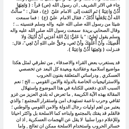
جاء في الاثر الشريف , ان رسول الله (ص)
قرأ : ( وَتَعِيَهَا
أُذُنٌ وَاعِيَةٌ ) ثم التفت إلى الامام عليّ (ع) ، فقال : ” سأَلْتُ
الله أنْ يَجْعَلَها أُذُنَكَ”، فقال الامام عليّ (ع) : فما سمعت
شيئا من رسول الله صلى الله عليه واله وسلم فنسيته … ؛
وقال الصحابي بريدة سمعت رسول الله صلى الله عليه واله
وسلم يقول لعليّ: ” يا عَليُّ؛ إنَّ اللهَ أمَرَنِي أنْ أُدْنِيَكَ وَلا
أُقْصِيَكَ، وأنْ أُعَلِّمَكَ وأنْ تَعي، وحَقٌّ على اللهِ أنْ تَعِي”، قال:
فنـزلت ( وَتَعِيَهَا أُذُنٌ وَاعِيَةٌ ).
قد يستغرب بعض القراء والاصدقاء , من تطرقي لمثل هكذا
مواضيع اسلامية وعقائدية وبعيدة كل البعد عن تخصصي
العسكري , ودراساتي المتعلقة
بفنون الحروب
والاستراتيجيات الخاصة بالدولة والامن القومي
… الخ ؛ نعم
السبب الذي دفعني للكتابة في هذا الموضوع واستهلال
المقالة بهذه الآية الكريمة , ما تعرض له بلدي العزيز من غزو
ثقافي وحرب ناعمة تستهدف امن واستقرار المجتمع ؛ والذي
يعتبر من اهم اوليات رجال الدولة والامن القومي والوطني ؛
فالقلم قد يفتك بالمجتمع وابناءه كما الاسلحة بل واكثر احيانا
وللإعلام دورا سلبيا لا يقل عن الهجمات العسكرية , اذ ان
خسائر الحروب واستخدام الاسلحة ممكن ان تعالج , واما