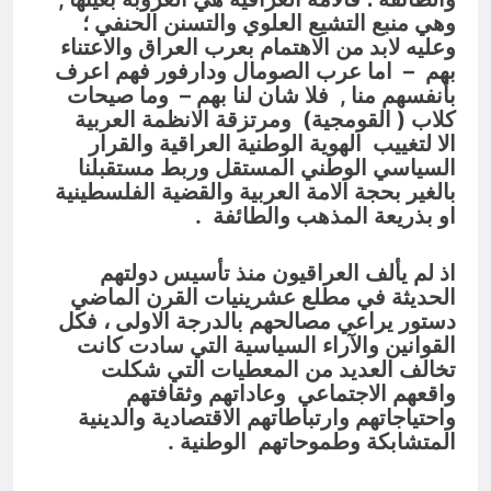
وهي منبع التشيع العلوي والتسنن الحنفي ؛
وعليه لابد من الاهتمام بعرب العراق والاعتناء
بهم – اما عرب الصومال ودارفور فهم اعرف
بأنفسهم منا , فلا شان لنا بهم – وما صيحات
كلاب ( القومجية) ومرتزقة الانظمة العربية
الا
لتغييب الهوية الوطنية العراقية والقرار
السياسي الوطني المستقل وربط مستقبلنا
بالغير بحجة الامة العربية والقضية الفلسطينية
او بذريعة المذهب والطائفة .
اذ لم يألف العراقيون منذ تأسيس دولتهم
الحديثة في مطلع عشرينيات القرن الماضي
دستور يراعي مصالحهم بالدرجة الاولى ، فكل
القوانين والآراء السياسية التي سادت كانت
تخالف العديد من المعطيات التي شكلت
واقعهم الاجتماعي وعاداتهم وثقافتهم
واحتياجاتهم وارتباطاتهم الاقتصادية والدينية
المتشابكة وطموحاتهم الوطنية .