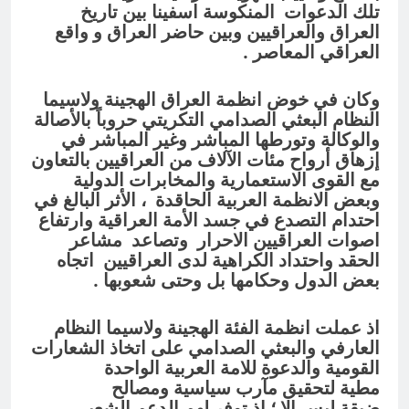
تلك الدعوات المنكوسة اسفينا بين تاريخ
العراق والعراقيين وبين حاضر العراق و واقع
العراقي المعاصر .
وكان في خوض انظمة العراق الهجينة ولاسيما
النظام البعثي الصدامي التكريتي حروباً بالأصالة
والوكالة وتورطها المباشر وغير المباشر في
إزهاق أرواح مئات الآلاف من العراقيين بالتعاون
مع القوى الاستعمارية والمخابرات الدولية
وبعض الانظمة العربية الحاقدة ، الأثر البالغ في
احتدام التصدع في جسد الأمة العراقية وارتفاع
اصوات العراقيين الاحرار وتصاعد مشاعر
الحقد واحتداد الكراهية لدى العراقيين اتجاه
بعض الدول وحكامها بل وحتى شعوبها .
اذ عملت انظمة الفئة الهجينة ولاسيما النظام
العارفي والبعثي الصدامي على اتخاذ الشعارات
القومية والدعوة للامة العربية الواحدة
مطية
لتحقيق مآرب سياسية ومصالح
ضيقة
ليس الا ؛ اذ توفر لهم الدعم الشعبي