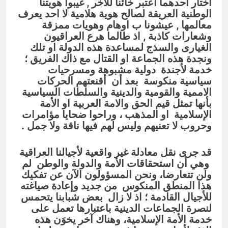
اختار أحدهما اعتبر خائناً للآخر , غيبوا هويتنا
الوطنية العريقة لصالح هوية هلامية لا احد يعرف
معالمها , عيشونا ب اوهام وهويات ممزقة
وشعارات كاذبة , اذ طالما هرع العراقيون
الغيارى والسذج لمساعدة هذه الدولة او تلك
ونجدة هذه الجماعة او القتال مع ذاك الفريق ؛
خدمة لأجندة دولية مشبوهة ومسرحيات
سياسية منكوسة بعد أن أقنعتهم الحركات
الاممية والقومية والدينية والسلطات السياسية
بأنها تمثل قيم الحق والامة العربية او الأمة
الإسلامية او المذهب ،
وراحوا ضحايا مؤامرات
وحروب لا تعنيهم وليس لهم فيها ناقة ولا جمل .
قد جرى نقل معادلة غير واقعية لأجيالنا العراقية
وهي أن استحقاقات الأمة والدولة والوطن لم
ولن تتعارضا، ونحن المسؤولون الآن عن تفكيك
هذا المنطق المنكوس من جديد وإعادة صياغته
للأجيال القادمة ؛ اذ لا زال بعض شبابنا يتحمس
لنصرة الجماعات الدينية باعتبارها تعمل على
خدمة الأمة الإسلامية، وهناك آخر يخوَن هذه