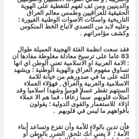
والدينيين ومن لف لفهم للتغطية على الهوية
الحقيقية للعراقيين وطمس معالم العراق
التاريخية واسكات الاصوات الوطنية الغيورة ؛
وعليه لابد من التصدي لاتباع الخط المنكوس
وكشف مؤامراتهم .
فقد سعت انظمة الفئة الهجينة العميلة طوال
83 عاما على ترسيخ معادلة مغلوطة مفادها ان
: الامة العربية او الاسلامية تعني الوطن اي انها
تساوق مفهوم العراق والهوية الوطنية ؛ ويشهد
الله على ما في صدورهم من خيانة للامة
الاسلامية والعربية والعراق , فهؤلاء العملاء
السنتهم تقطر عسلا قوميا وشهدا اسلاميا
وقد
امتلأت قلوبهم سماً زعافاً ،
فما هم الا عملاء
اذلاء للاستعمار والقوى الدولية ؛
يقولون
بأفواههم ما ليس في قلوبهم .
فأن تدين بالولاء للأمة وأن تفزع وتساعد أبناء
الأمة ؛ لا يعني أنك تلحق الضرر بالوطن أو