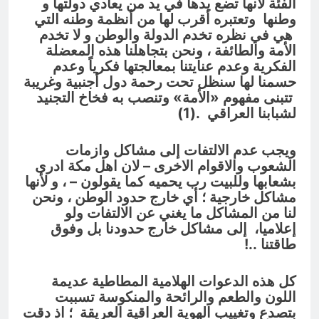
الفئة لأنها تضع يدها في يد من يعادي دولتها و
وطنها وتعتبره أقرب لها من أنظمة وطنه التي
هي في نظره تخدم الدولة والوطن و لا تخدم
الأمة والطائفة ، ونحن بتجاهلنا هذه المعضلة
الفكرية وعدم عنايتنا بمعالجتها فكرياً وعدم
حسمنا لها سنظل تحت رحمة دول أجنبية وغريبة
تتبنى مفهوم «الأمة» وتنصب به فخاخ التجنيد
لشبابنا العراقي .
(1)
ويجب عدم الالتفات إلى مشاكل وازمات
الشعوب والاقوام الاخرى – لان اهل مكة ادرى
بشعابها وللبيت رب يحميه كما يقولون – ، و لأنها
مشاكل خارجية ؛ أي خارج حدود الوطن ، ونحن
لنا من المشاكل ما يغني عن الالتفات ولو
إعلاميا، إلى مشاكل خارج حدودنا بل وفوق
طاقتنا ..!
كل هذه الدعوات الهلامية المطاطية عديمة
اللون والطعم والرائحة والمنكوسة تسببت
بتصدع وتغييب الهوية العراقية العريقة ؛ اذ دقت