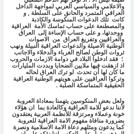
والاعلامي والسياسي العربي لمواجهة الداخل
العراقي المتمرد والحانق على السلطة ,
و
كانت تلك الدعوات المنكوسة والكاذبة
والمصطنعة على حساب تماسك الأمة العراقية
ووحدتها، و على حساب الإساءة إلى العراق
والعراقيين وتفريغ العراق من الاصوات
الوطنية الاصيلة والدعوات العراقية النبيلة ونهب
ثروات الوطن لصالح الغرباء والدخلاء والاجانب
؛ فقد ادخلوا البلاد في دوامة الازمات والحروب
اذ ازهقت فيها ملايين الضحايا وبددت المليارات
ما كان لها أن تحدث لو ترك العراق لحاله
وتركوا العراقيين على هويتهم الوطنية العراقية
الحقيقية المتماسكة الصلبة .
ولعل بعض المنكوسين يتهمنا بمعاداة العروبة
لأننا ندعو للامة العراقية وكالعادة بما ان هؤلاء
خونة وعملاء ومرتزقة للأنظمة العربية يعتقدون
بضرورة منافاة مفهوم الامة العراقية للعروبة
كما يدعون ومثلهم دعاة الامة الاسلامية ونصرة
المذهب ؛
بل على العكس اننا نؤكد على ان