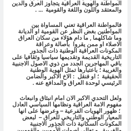
المواطنة والهوية العراقية يتجاوز العرق والدين
والمعتقد واللون واللغة والقومية … .
فالمواطنة العراقية تعني المساواة بين
المواطنين بغض النظر عن القومية او الديانة
وما شاكلهما , ما دام هؤلاء من سكان العراق
الاصلاء او ممن يقروا بأصالة وعراقة
المكونات العراقية الوطنية ذات الجذور
التاريخية القديمة وتقديمها سياسيا وثقافيا على
باقي المهاجرين الجدد من ذوي الاصول الاجنبية
والغريبة ؛ باعتبارها تمثل الهوية الوطنية
الحقيقية ؛ او فنقل : الاخ الاكبر والضامن
الرئيسي لوحدة العراق والمدافع عنه .
ولعل التحدي الاكبر الان امام انبثاق وانبعاث
مفهوم الامة العراقية ونظامها السياسي العادل
؛ ظهور الهويات الفرعية – وعرضها على انها
المعيار الوطني والتاريخي للعراق – لبعض
المكونات السكانية ذات الجذور الاجنبية
والغريبة , و تعالي اصوات الأمميين والقوميين