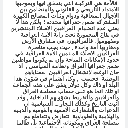
فالأمة هي التركيبة التي يتحقق فيها وبموجبها
الامتداد التاريخي و القانوني والمتضامن بين
الاجيال المتعاقبة ودوام وثبات المصالح الكبيرة
المشتركة ضمن جغرافيا محددة ؛ ولكن هذا لا
يعني عدم انضمام العراقيين الاصلاء المنتشرين
في بقاع المعمورة تحت راية الامة العراقية
ومفهومها , فالعراقيون في مشارق الأرض
ومغاربها أمة واحدة , حيث يجب مناصرة
العراقيين الاصلاء المنتمين للأمة العراقية في
حدود الإمكانات المتاحة وإن لم يكونوا مواطنين
ضمن جغرافيا العراق ونظامه السياسي , اذ
حان الوقت لانشغال العراقيون بقضاياهم
الوطنية فحسب , وكل اهتمام في شؤون هذا
البلد او ذاك وكل دولار ينفق على هذه الجماعة
او تلك انما هو على حساب مصلحة العراق
والعراقيين والتفريط بشؤونهم الداخلية , وقد
اثبت التاريخ وكذلك التجارب السياسية ان
الدعوات والشعارات الاممية والقومية والدينية
والهلامية والطوباوية تتعارض وتتقاطع مع
مصلحة العراق ومكوناته الاجتماعية بل طالما