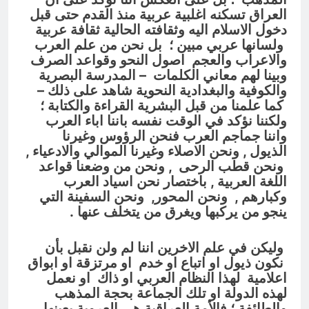
العراق تسكنه اغلبية عربية منذ القدم حتى قبل
دخول الاسلام اليه وثقافته الحالية ثقافة عربية
ولسانها عربي مبين ؛ بل نحن من علم العرب
والاعراب والعجم اصول النحو وقواعد الصرف
وبينا لهم معاني الكلمات – المدرسة البصرية
والكوفية والبغدادية النحوية شاهد على ذلك –
كما علمنا من قبل البشرية القراءة والكتابة ؛
ولكننا نؤكد في الوقت نفسه باننا اباء العرب
واننا جماجم العرب فنحن الرؤوس وغيرنا
الذيول , ونحن الاصلاء وغيرنا الموالي والادعياء ,
ونحن قطب الرحى , ونحن من وضعنا قواعد
اللغة العربية , باختصار نحن اسياد العرب
وكبارهم , ونحن المحور, ونحن السفينة التي
ينجو من يركبها ويغرق من يتخلف عنها .
وليكن في علم الاخرين اننا لم ولن نقبل بأن
نكون ذيول او اتباع او خدم او مرتزقة او ابواق
اعلامية لهذا النظام العربي او ذاك او نعمل
لهذه الدولة او تلك الجماعة بحجة المذهب
والطائفة ؛ فالأمة العراقية هي العروبة بعينها ,