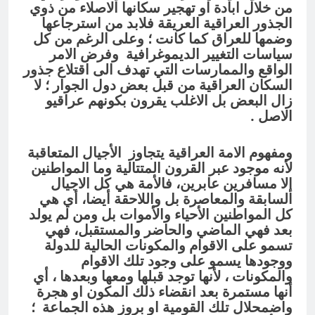
من خلال ابادة او تهجير سكانها الاصلاء من ذوي
الجذور العراقية العريقة فلابد من استرجاعها
وضمها للعراق كما كانت ؛ وعلى الرغم من كل
سياسات التغيير الديموغرافية وفرض الامر
الواقع والممارسات التي تهدف الى اقتلاع جذور
السكان العراقية من قبل بعض دول الجوار ؛ لا
زال البعض بل الاغلب يقرون بكونهم عراقيو
الاصل .
ومفهوم الامة العراقية يتجاوز
الأجيال المتعاقبة
لأنه موجود عبر القرون المتتالية وما المواطنين
إلا مسافرين عابرين، فالأمة هي كل الاجيال
السابقة والمعاصرة بل واللاحقة أيضا، أي هي
كل المواطنين الأحياء والأموات بل ومن لم يولد
بعد فهي الماضي والحاضر والمستقبل، فهي
تسمو على الاقوام والمكونات الحالية للدولة
ووجودها يسمو على وجود تلك الاقوام
والمكونات ، لأنها توجد قبلها ومعها وبعدها ، أي
أنها مستمرة بعد انقضاء ذلك المكون او هجرة
واضمحلال تلك القومية او بروز هذه الجماعة ؛