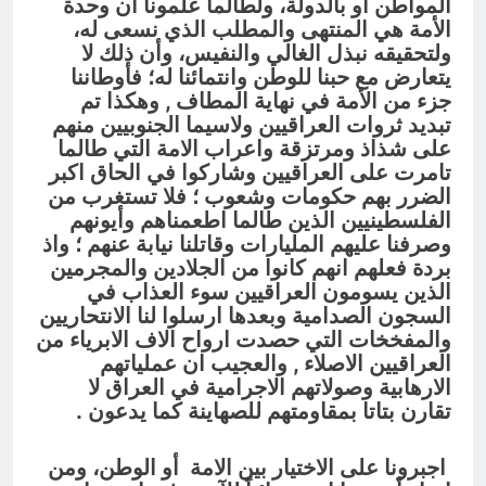
المواطن او بالدولة، ولطالما علمونا أن وحدة
الأمة هي المنتهى والمطلب الذي نسعى له،
ولتحقيقه نبذل الغالي والنفيس، وأن ذلك لا
يتعارض مع حبنا للوطن وانتمائنا له؛ فأوطاننا
جزء من الأمة في نهاية المطاف
, وهكذا تم
تبديد ثروات العراقيين ولاسيما الجنوبيين منهم
على شذاذ ومرتزقة واعراب الامة التي طالما
تامرت على العراقيين وشاركوا في الحاق اكبر
الضرر بهم حكومات وشعوب ؛ فلا تستغرب من
الفلسطينيين الذين طالما اطعمناهم وأيونهم
وصرفنا عليهم المليارات وقاتلنا نيابة عنهم ؛ واذ
بردة فعلهم انهم كانوا من الجلادين والمجرمين
الذين يسومون العراقيين سوء العذاب في
السجون الصدامية وبعدها ارسلوا لنا الانتحاريين
والمفخخات التي حصدت ارواح الاف الابرياء من
العراقيين الاصلاء , والعجيب ان عملياتهم
الارهابية وصولاتهم الاجرامية في العراق لا
تقارن بتاتا بمقاومتهم للصهاينة كما يدعون .
اجبرونا على الاختيار بين الامة أو الوطن، ومن