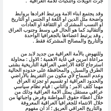
جرت الويلات والنكبات للامة العراقية .
وقد يجتمع ابناء الامة ويرتبط افرادها بروابط
واضحة مثل الدين او اللغة او الجنس او التاريخ
او النسب المشترك او الثقافة او العادات
والتقاليد كما هو الحال في وسط وجنوب العراق
, وقد يرتبط اعضاءها بالجغرافيا الواحدة
والتاريخ والمصالح المشتركة فقط .
وللنهوض بالأمة العراقية من جديد لابد من
مراعاة امرين في غاية الاهمية ؛ الاول : محاولة
استرجاع كافة الاراضي العراقية التاريخية بشتى
الطرق والسبل , والمحافظة على حدوده الحالية
وعدم السماح لأي مكون من التفريط بالأراضي
والحدود العراقية او تقسيم او تجزئة العراق
مهما كلف الامر ؛ والثاني : قيام نظام سياسي
عراقي مستقل يمثل الامة العراقية وذلك من
خلال اعطاء حقوق المواطنة وفرض واجباتها من
خلال الانتماء للجغرافيا العراقية المعروفة
والتاريخ العراقي العريق ؛ اذ ان مفهوم