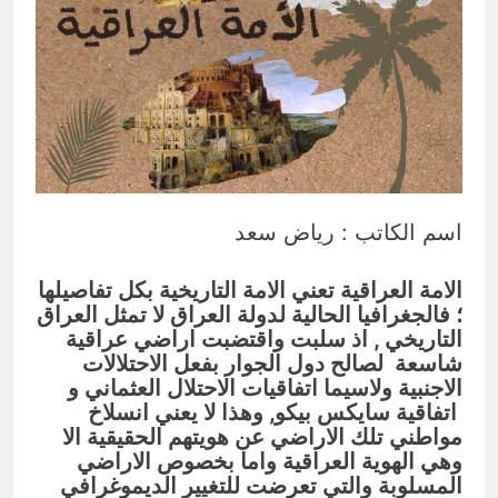
الحديث
13 ساعة Ago
الكاتبان باقر الزبيدي ورياض سعد يحذران
من الجولاني (ح 1) (وإذا كنت فيهم فأقمت
لهم الصلاة فلتقم طائفة منهم معك
14 ساعة Ago
وليأخذوا أٍسلحتهم)
اسم الكاتب : رياض سعد
الامة العراقية تعني الامة التاريخية بكل تفاصيلها
؛ فالجغرافيا الحالية لدولة العراق لا تمثل العراق
التاريخي , اذ سلبت واقتضبت اراضي عراقية
شاسعة لصالح دول الجوار بفعل الاحتلالات
الاجنبية ولاسيما اتفاقيات الاحتلال العثماني و
اتفاقية سايكس بيكو
, وهذا لا يعني انسلاخ
مواطني تلك الاراضي عن هويتهم الحقيقية الا
وهي الهوية العراقية واما بخصوص الاراضي
المسلوبة والتي تعرضت للتغيير الديموغرافي