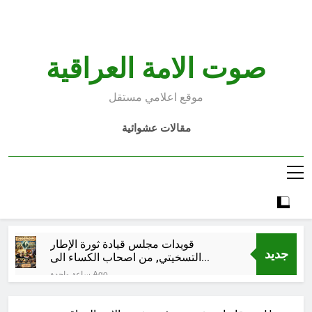
Ski
t
conten
صوت الامة العراقية
موقع اعلامي مستقل
مقالات عشوائية
قويدات مجلس قيادة ثورة الإطار
جديد
التسخيتي, من اصحاب الكساء الى
المعصوبين الاثني عشر، حجج اللات
ساعة واحدة Ago
مجلس حسيني (الاستجابة
للنصيحة)