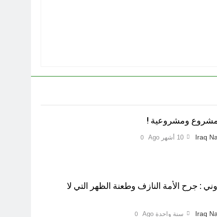
.مشروع ومشروعية !
Iraq Na
10 أشهر Ago
0
وني : جرح الأمة النازف وطعنة الظهر التي لا
Iraq Na
سنة واحدة Ago
0