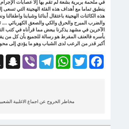
في ملحمة بربرية بشعة لم تقم بها إلا عصابات الإجرام
ينطبق تماما مع أهداف هذه الفئة الهجينة التي تسعى إل
هذه الكائنات الهجينة باعتقال أبنائنا وشبابنا واطفالن
والضرب المبرح والحرق والكي والصعق الكهربائي …. ثم
الآخرين في مشهد يذكرنا ببعض مما قرأناه في كتب الت
بأسره فالعنف المفرط هو رسالة للجميع بأن كل من يف
أكبر قدر من الرعب لدى الشباب وهو ما يؤدي إلى محو ذ
hat
Viber
Telegram
WhatsApp
Twitter
Facebook
تصفّح
المقالات
مخاطر الخروج عن اجماع الاغلبية الشعبية وا