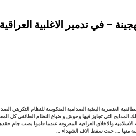
18 ساعة Ago
 للتوازنات الإقليمية
مشروع إنساني .. بدأ بكرتونة أدوية مجانية وانتهى بـ”صيدليات”خيرية !
نة – في تدمير الاغلبية العراقية عام
20 ساعة Ago
من حلف بغداد إلى الحلف السعودي التركي الباكستاني- وفوائد انضمام العراق له!
شعراء العراق الذين بقيت
ة الطائفية العنصرية البعثية الصدامية المنكوسة للنظام التكريتي 
راتيجية. فتلك المذابح التي تجاوز فيها وحوش و ضباع النظام الطائفي كل ا
رات الاسلامية والاخلاق العراقية المعروفة عندما قاموا بصب جام 
ية منها …. حيث سقط الاف الشهداء …