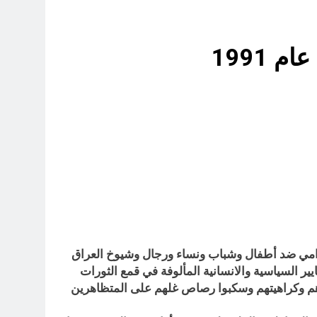
17 ساعة Ago
 1991
19 ساعة Ago
23 ساعة Ago
 قبورهم في المنافي.. ووصايا لم تُنفذ
23 ساعة Ago
الصدامي ضد أطفال وشباب ونساء ورجال وشيوخ العراق
لمعايير السياسية والانسانية المألوفة في قمع الثورات
حقدهم وكراهيتهم وسكبوا رصاص غلهم على المتظاهرين