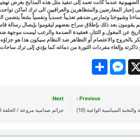
 الصهيونية عندما كانت تعمد إلى تنفيذ مثل هذه المذابح بغرض تهجي
ى إجبار المعارضين والمتظاهرين والعراقيين الى ترك اماكن تواجدهم
ا ونساءنا وشيوخنا وتمارس ضدهم تعذيباً جسدياً ونفسياً بشعاً يتضم
 يقومون بعد ذلك بإطلاق سراح بعضهم ليقوموا بإيصال رسالة قاسي
اريخ عن المغول و التتار، فعقيدة الصدمة والرعب ليست موجهة ضد
كر بالخروج والاعتصام أو التظاهر ضد النظام سيكون هذا هو جزاؤ
اكرته وإلغاء مفردات الثورة من دماغه كما يؤدي إلى ترك ساحات ال
Share
Messenger
Snapc
X
Next:
Previous:
لنخبة السياسية الواعية (10)
جرائم صدامية مروعة / الحلقة الس