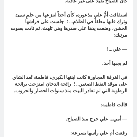
كان الصباح ثقيلاً على غير عادته.
انتهت الحرب… لكن لم ينتهي
الموت
استفاقت أمُّ علي مذعورة، كأن أحداً انتزعها من حلمٍ سيئ
18 ساعة Ago
وترك قلبها معلقاً في الظلام… ؛ جلست على فراشها
الخشن، وضعت يدها على صدرها وهي تلهث، ثم نادت بصوت
مرتبك:
— علي…!
لم يجبها أحد.
في الغرفة المجاورة كانت ابنتها الكبرى، فاطمة، تُعد الشاي
على موقد النفط الصغير… ؛ رائحة الدخان امتزجت برائحة
الرطوبة التي لم تغادر البيت منذ سنوات الحصار والحروب.
قالت فاطمة:
— أمي… علي خرج منذ الصباح.
رفعت أم علي رأسها بسرعة: