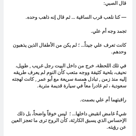
قال الصبي:
— كنا نلعب قرب الساقية … ثم قال إنه ذاهب وحده.
تجمد وجه أم علي.
كانت تعرف علي جيداً… ؛ لم يكن من الأطفال الذين يذهبون
وحدهم.
في تلك اللحظة، خرج من داخل البيت رجل غريب , طويل،
نحيف، بلحية كثيفة ووجه متعب كأن النوم لم يعرف طريقه
إليه منذ زمن , تبادل همسة سريعة مع أبو عمر , كانت لهجته
سعودية ، ثم غادرا معاً في سيارة قديمة متربة.
راقبتهما أم علي بصمت.
شيءٌ غامض انقبض داخلها… ؛ ليس خوفاً واضحاً، بل ذلك
الإحساس الذي يسبق الكارثة، كأن الروح ترى ما تعجز العين
عن رؤيته.