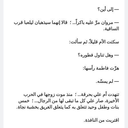
— إلى أين؟
— مروان مرَّ عليه باكراً… ؛ قالا إنهما سيذهبان ليلعبا قرب
الساقية.
سكتت الأم قليلاً، ثم سألت:
— وهل تناول فطوره؟
هزّت فاطمة رأسها:
— لم يمسّه.
تنهدت أم علي بحرقة… ؛ منذ موت زوجها في الحرب
الأخيرة، صار علي كل ما تبقى لها من الرجال… ؛ خمس
بنات وطفل وحيد تتعلق به كما يتعلق الغريق بخشبة نجاة.
اقتربت من النافذة.