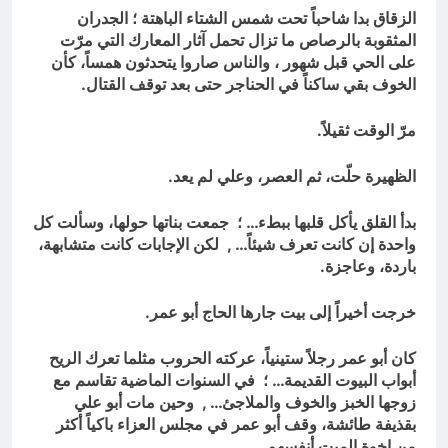
الزقاق بدا شاحباً تحت شمس الشتاء الباهتة ؛ الجدران
المثقوبة بالرصاص ما تزال تحمل آثار المعارك التي مرّت
على الحي قبل شهور ، والناس صاروا يتحدثون همساً، كأن
الخوف بقي ساكناً في الحناجر حتى بعد توقف القتال.
مرّ الوقت ثقيلاً.
الظهيرة حلّت، ثم العصر، وعلي لم يعد.
بدأ القلق يأكل قلبها ببطء… ؛ جمعت بناتها حولها، وسألت كل
واحدة إن كانت تعرف شيئاً… , لكن الإجابات كانت متشابهة،
باردة، وعاجزة.
خرجت أخيراً إلى بيت جارها الحاج أبو عمر.
كان أبو عمر رجلاً ستينياً، عركته الحروب مثلما تعرك الريح
أبواب البيوت القديمة… ؛ في السنوات الماضية تقاسم مع
زوجها الخبز والخوف والملاجئ… , وحين مات أبو علي
بقذيفة طائشة، وقف أبو عمر في مجلس العزاء باكياً أكثر
من إخوة الميت أنفسهم.