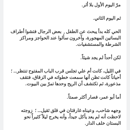
مرّ اليوم الأول بلا أثر.
ثم اليوم الثاني.
الحي كله بدأ يبحث عن الطفل , بعض الرجال فتشوا أطراف
البساتين المهجورة، وآخرون سألوا عند الحواجز ومراكز
الشرطة والمستشفيات.
لكن أحداً لم يجد شيئاً.
في الليل، كانت أم علي تجلس قرب الباب المفتوح تنتظر… ؛
أحياناً كانت تظن أنها سمعت خطواته في الزقاق، فتقف
مذعورة، ثم تكتشف أن الريح وحدها تمرّ بين البيوت.
أما أبو عمر، فصار أكثر صمتاً.
وجهه شاحب، وعيناه غارقتان في قلق ثقيل… ؛ زوجته
لاحظت أنه لم يعد يأكل جيداً، وأنه يخرج ليلاً كثيراً نحو
البستان خلف الدار.