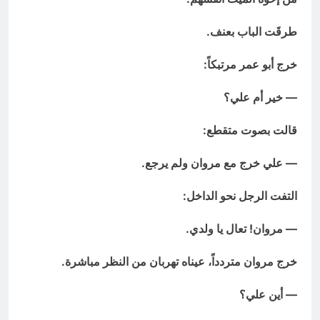
طرقَت الباب بعنف.
خرج أبو عمر مرتبكاً:
— خير أم علي؟
قالت بصوت متقطع:
— علي خرج مع مروان ولم يرجع.
التفت الرجل نحو الداخل:
— مروان! تعال يا ولدي.
خرج مروان متردداً، عيناه تهربان من النظر مباشرة.
— أين علي؟