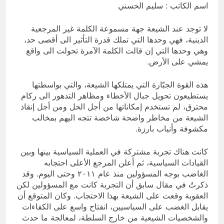
الحديث
اسم الكاتب : سليم الحسني
14 ساعة Ago
الكاتبان باقر الزبيدي ورياض سعد يحذران
لا توجد عند الشيعة جهة مسموعة الكلمة غير المرجعية
من الجولاني (ح 1) (وإذا كنت فيهم فأقمت
الدينية، فهي وحدها التي تملك قدرة التأثير الى أقصى حد،
لهم الصلاة فلتقم طائفة منهم معك
15 ساعة Ago
وهي وحدها التي إن قالت الكلمة الآمرة تحولت الى واقع
وليأخذوا أٍسلحتهم)
يمشي على الأرض.
هذه القوة الجبّارة التي يمتلكها الشيعة، والتي بواسطتها
يستطيعون تحويل جبال الأخطاء ومظاهر التدهور الى ركام
محترق، لم تستخدم إمكاناتها من أجل الحل ومن أجل إنقاذ
الشيعة من مخاطر واضحة شاخصة تتجه اليهم بمخالب
مكشوفة وأنياب بارزة.
كانت
هناك تجربة مشتركة في العملية السياسية بينها وبين
القيادات السياسية، ثم أعلن المرجع الأعلى احتجابه
الغاضب بوجه المسؤولين منذ عام ٢٠١١ وحتى اليوم. وقد
ذكرتُ في مقال سابق أن التجربة كانت مع المسؤولين لكن
العقوبة وقعت على الشيعة بهذا الاحتجاب. وكان المتوقع أن
يقابل الغضب على السياسيين، انفتاح واسع على الكفاءات
والشخصيات الشيعية من خارج السلطة، لمعالجة ما حدث