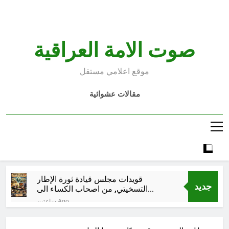
Ski
t
conten
صوت الامة العراقية
موقع اعلامي مستقل
مقالات عشوائية
قويدات مجلس قيادة ثورة الإطار
جديد
التسخيتي, من اصحاب الكساء الى
المعصوبين الاثني عشر، حجج اللات
ساعتين Ago
مجلس حسيني (الاستجابة
للنصيحة)