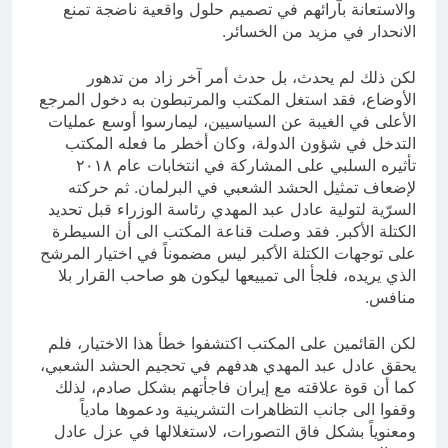
والاستعانة بآرائهم في تصميم حلول واقعية ناضجة تمنع
الانحدار في مزيد من الخسائر.
لكن ذلك لم يحدث، بل حدث أمر آخر زاد من تدهور
الأوضاع، فقد استغل المكتب والمرتبطون به دخول المرجع
الأعلى في الغيبة عن السياسيين، ليمارسوا أوسع عمليات
التدخل في شؤون الدولة، وكان أخطر ما فعله المكتب
تأثيره السلبي على المشاركة في انتخابات عام ٢٠١٨
لإضعاف تمثيل الحشد الشعبي في البرلمان. ثم حركته
السرّية لتولية عادل عبد المهدي رئاسة الوزراء قبل تحديد
الكتلة الأكبر. فقد وصلت قناعة المكتب الى أن السيطرة
على توجهات الكتلة الأكبر ليس مضموناً في اختيار المرشح
الذي يريده، فلجأ الى تمييعها ليكون هو صاحب القرار بلا
منافس.
لكن القائمين على المكتب اكتشفوا خطأ هذا الاختيار، فلم
يحقق عادل عبد المهدي هدفهم في تحجيم الحشد الشعبي،
كما أن قوة علاقته مع إيران فاجأتهم بشكل صادم، لذلك
وقفوا الى جانب التظاهرات التشرينية ودعموها مادياً
ومعنوياً بشكل فاق التصورات، لاستغلالها في عزل عادل