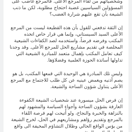
وشخصياتهم من لقاء المرجع الأعلى. فالمرجع غاضب على
المسؤولين السياسيين غضبة احتجاج مطلوبة، لكن ما ذنب
الشيعة بأن تقع عليهم شرارة الغضب؟
إن الثقة تدفعني للقول بأن هذه القطيعة ليست من المرجع
الأعلى السيد السيستاني، وإنما هي قرار خاص اتخذه
المكتب وفرضه فرضاً، واستخدمه لصد الكفاءات الشيعية
المخلصة في تقديم مشاريع الحل للمرجع الأعلى. وقد وجدنا
كيف تعامل المكتب بإهمال متعمد للمبادرة الشيعية التي
تداولها أساتذة الحوزة العلمية وفضلاؤها.
وليس تلك المبادرة هي الوحيدة التي قمعها المكتب، بل هو
يصم أذنيه ويغمض عينيه عن كل طلب للاجتماع مع المرجع
الأعلى يتناول شؤون الساحة والشيعة.
إن فرص الحل ميسورة عند شخصيات الشيعة الكفوءة
العارفة بشؤون الساحة وأجواء السياسة والمشهود لهم
بالنزاهة والخبرة والنجاح، ولو أُتيحت لهم فرصة اللقاء
بالمرجع وتقديم رؤاهم ومشاريعهم في الحل، لخرج الشيعة
من بؤس الواقع الحالي وظلال التشاؤم المخيفة الى واقع