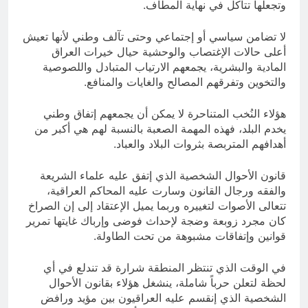
وتجعلها تتآكل في نهاية المطاف.
لا تضامن سياسي أو إجتماعي وحتى تآلف وطني لأنها تعيش
أعلى حالات الإغتصاب والوحشية حيال خيرات العراق
المادية والبشرية، يجمعهم الارتياب المتبادل واللصوصية
والتخوين وتفرقهم المصالح والغايات والمنافع.
هؤلاء النُخب المتناحرة لا يمكن أن يجمعهم إتفاق وطني
يخدم البلد، فهذه المهمة الصعبة بالنسبة لهم هي أكبر من
أهدافهم المتربصة بثروات البلاد والعباد.
قانون الأحوال الشخصية الذي إتفق عليه علماء الشريعة
والفقه ورجال القانون وسارت عليه المحاكم العراقية،
تتعالى الأصوات لتغييره وربما يميل الإعتقاد إلى إن الصراخ
كان مجرد زوبعة وضجة لإحداث فوضى وإرباك غايتها تمرير
قوانين وإتفاقات مشبوهة من تحت الطاولة.
في الوقت الذي تنتظر المنطقة شرارة قد تندلع في أي
لحظة لتعلن حرباً شاملة، ينشغل هؤلاء بقانون الأحوال
الشخصية الذي إنقسم عليه العراقيون بين مؤيد ورافض