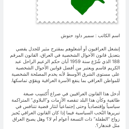
السخرية الرقمية (سوالف) والحقيقة
العلمية
8 ساعات Ago
المخطط البياني للموت / راي الفلسفة
التجريدية للانسان
8 ساعات Ago
اسم الكاتب : سمير داود حنوش
إنشغل العراقيون أو أشغلوهم بمقترح مثير للجدل يقضي
بتعديل قانون الأحوال الشخصية في العراق، القانون المرقم
188 الذي شُرّع سنة 1959 أبان حكم الزعيم الراحل عبد
الكريم قاسم ويعتبر من أفضل قوانين الأحوال الشخصية
على مستوى الشرق الأوسط لأنه يخدم المصلحة الشخصية
للمواطن العراقي بما ينفع الأسرة العراقية ويقوّي تماسكها.
أدخل هذا القانون العراقيين في صراع أُكتسِب صبغة
طائفية وكأن هذا البلد تنقصه الأزمات و”البلاوي” المتراكمة
سياسياً وإقتصادياً وحتى إجتماعياً لتثار قضية تتنافس في
تبريرها النُخب السياسية فيما إذا كان القانون العراقي يُجيز
زواج “الطفلة” ذات التسعة أعوام أم لا؟ وهل يصبح العراق
مثل قندهار؟.