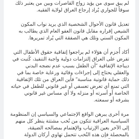
لم يبق سوى من يؤيد زواج القاصرات وبين من يعتبر ذلك
سوقاً للجواري يُراد إرجاع العراق لولاية الفقيه.
تعديل قانون الأحوال الشخصية الذي يريد نواب المكون
الشيعي إقراره مقابل قانون العفو العام الذي يطالب به
المكون السني وتلك هي الصفقة التي يُراد تمريرها.
أكاد أُجزم أن هؤلاء لم يراجعوا إتفاقية حقوق الأطفال التي
تفرض على العراق إلتزامات دولية واجبة التنفيذ، كُتبت في
ديباجة الإتفاقية “أن الطفل بسبب عدم نضجه البدني
والعقلي يحتاج إلى إجراءات وقائية ورعاية خاصة بما في
ذلك حماية قانونية مناسبة” فأين العراق من تلك الإتفاقية
التي تمنع أي تعرض تعسفي أو غير قانوني للطفل في حياته
الخاصة أو أسرته أو منزله ولا أي مساس غير قانوني
بشرفه أو سمعته.
مرة أخرى يبرهن الواقع الإجتماعي والسياسي إن المنظومة
السياسية العراقية تتكون من نُخب مشتتة ينظر كل منهم
إلى الآخر بعين الإرتياب والإهتمام بمصالحه الضيقة،
بالمحصلة فإن هذه النُخب تتحمل تهاوي أركان الدولة