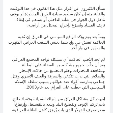
يسأل الكثيرون عن إقرار مثل هذا القانون في هذا التوقيت
والغاية منه إن كان سيعيد سيادة العراق المفقودة أو يوقف
تدخل دول الجوار في شأنه الداخلي أو يساهم في إيقاف
نزيف الفساد ويُسرّع بإخراج المحتل من أراضيه.
يوماً بعد يوم يؤكد الواقع السياسي في العراق إن نُخبه
الحاكمة تعيش في وادٍ بينما يعيش الشعب العراقي المنهوب
والمقهور في وادٍ آخر.
لم تجد النُخب الحاكمة أي مشكلة تواجه المجتمع العراقي
بعد أن حلّت جميع مشاكله من القضاء على البطالة
ومكافحة المخدرات وخلو المجتمع من حالات الإنتحار
والطلاق التي بدأت تتكاثر، والسرقة والعنف الأسري وقتل
جماعي يمارسه أفراد ضد عوائلهم بسبب سلطة الإسلام
السياسي التي حطّت على العراق بعد عام2003.
إنتهت كل مشاكل العراق من إنتهاك للسيادة وفساد طاغٍ
بات يُزكم الإنوف وتفصيخ البلد وبيعه بالتقسيط، وإرتفاع
سعر صرف الدولار الذي بات يُرهق كاهل العائلة العراقية،