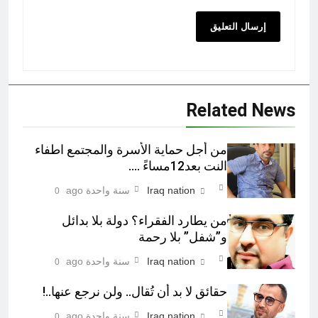
Related News
من أجل حماية الأسرة والمجتمع اطفاء
النت بعد12مساءً ….
Iraq nation
سنة واحدة ago
0
من يطارد الفقراء؟ دولة بلا بدائل
و”شفل” بلا رحمة
Iraq nation
سنة واحدة ago
0
حقائق لا بد أن تُقال.. ولن نرجع عنها..!
Iraq nation
سنة واحدة ago
0