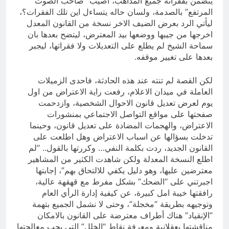
يتضمن بفقراته جميع المذاهب، اصيب “صاحب الصوت
المرتفع” بالصدمة، ولسان حاله يتساءل اين تلك الفقرات؟،
ليأتي الرد بعرض الضيف الاخر نسخة من القانون المعدل
اخرجها من جيبها ووضعها بيد المعترض، ليتضح بعدها بان
سماحة الشيخ لم يطلع على التعديلات ولا فقراتها، ليجبر
بعدها على تغيير موقفه.
لكن القصة لم تنته عند هذه الحادثة، فاحدى الزميلات
العاملة في ميدان الاعلام، رفعت راية الاعتراض من اول
يوم لعرض تعديل قانون الاحوال الشخصية، وازدحمت
صفحتها على مواقع التواصل الاجتماعي بمنشورات
الاعتراض، والهجمات المضادة على تعديل قانون، وحينما
تدخلت بسؤالها عن اسباب الاعتراض وهل اطلعت على
القانون الجديد، ردت بكلمة النفي… وكررتها بالقول.. “لم
اطلع النسخة المعدلة ولكن شاهدت الكثير من المشاهير
معترضين عليها، وهو دليل يكفي للالتحاق بهم”، إجابتها
اجبرتني على “الضحك” بشكل مفرط مع قهقهة عالية،
رافقتها خيبة امل كبيرة، عن كيفية إدارة الرأي العام
وتوجيهه بطريقة “مخجلة”، وحتى لا نشمل الجميع بتهمة
“الإنقياد” هناك أطراف معترضة على القانون بالامكان
مناقشتها بعقلانية ومعرفة نقاط “الخلل” التي يجب معالجتها