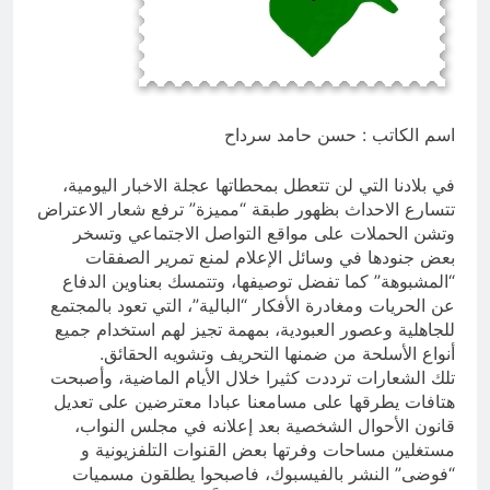
7 ساعات Ago
ازمة العلم العراقي.. ليست ازمة فقدان
الوطنية عند العراقيين.. بل (ازمة فقدان
الوطنية بالعلم نفسه) نركز على فئة
7 ساعات Ago
الأغلبية (لا ترفع العلم العراقي) وبنفس
الوقت (تغضب عندما ترى عراقي يرفع علم
اسم الكاتب : حسن حامد سرداح
اجنبي)
في بلادنا التي لن تتعطل بمحطاتها عجلة الاخبار اليومية،
تتسارع الاحداث بظهور طبقة “مميزة” ترفع شعار الاعتراض
وتشن الحملات على مواقع التواصل الاجتماعي وتسخر
بعض جنودها في وسائل الإعلام لمنع تمرير الصفقات
“المشبوهة” كما تفضل توصيفها، وتتمسك بعناوين الدفاع
عن الحريات ومغادرة الأفكار “البالية”، التي تعود بالمجتمع
للجاهلية وعصور العبودية، بمهمة تجيز لهم استخدام جميع
أنواع الأسلحة من ضمنها التحريف وتشويه الحقائق.
تلك الشعارات ترددت كثيرا خلال الأيام الماضية، وأصبحت
هتافات يطرقها على مسامعنا عبادا معترضين على تعديل
قانون الأحوال الشخصية بعد إعلانه في مجلس النواب،
مستغلين مساحات وفرتها بعض القنوات التلفزيونية و
“فوضى” النشر بالفيسبوك، فاصبحوا يطلقون مسميات