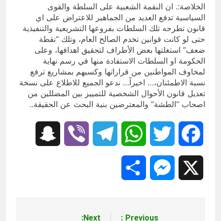
الخلاصة:. ان النقمة الشعبية على السلطة والقوى
السياسية تدفع العديد من الجماهير للاعتراض على اي
قانون تطرحه تلك السلطات بفروعها التشريعية والتنفيذية
حتى لو كانت قوانين تخدم الصالح العام، وتلك “نقطة
ضعف” استغلتها بعض الأطراف لتحقيق اهدافها، وعلى
الحكومة او السلطات الاستفادة منها في رسم نهاية
لمخاوف المواطنين من قراراتها وكسبهم بمشاريع ترفع
نسبة الاطمئنان،… اخيراً… ندعو الجميع للاطلاع على نسخة
تعديل قانون الأحوال الشخصية للتمييز بين المضللين من
اصحاب “الطشة” والمعترضين بنية البحث عن الحقيقة..
Snapchat
Viber
Telegram
WhatsApp
Twitter
Facebook
Share
Messenger
X
Next:
Previous:
تصفّح