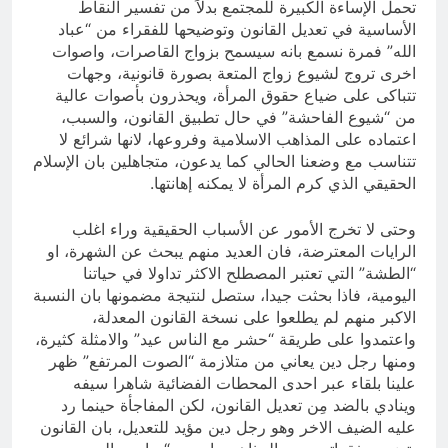
تحمل الإساءة الكبيرة للمجتمع بدلاً من تفسير النقاط
الأساسية في تعديل القانون وتوضيحها للفقراء من “عباد
الله” فمرة نسمع بانه سيسمح بزواج القاصرات، واصوات
اخرى تروج لشيوع زواج المتعة بصورة قانونية، وجهات
تتباكى على ضياع حقوق المرأة، ويحذرون بأصوات عالية
من “شيوع الفاحشة” في حال تطبيق القانون، والسبب،
اعتماده على المذاهب الاسلامية وفروعها، لانها شرائع لا
تتناسب مع وضعنا الحالي كما يدعون، متجاهلين بان الإسلام
الحقيقي الذي كرم المرأة لا يمكنه إهانتها.
وحتى لا تخرج الأمور عن الأسباب الحقيقية وراء اغلب
الرايات المعترضة، فان العديد منهم يبحث عن الشهرة، او
“الطشة” التي تعتبر المصطلح الاكثر تداولا في حياتنا
اليومية، فاذا بحثت جيدا، ستصل لنتيجة مضمونها بان النسبة
الاكبر منهم لم يطلعوا على نسخة القانون المعدلة،
واعتمدوا على طريقة “حشر مع الناس عيد” والامثلة كثيرة،
ومنها رجل دين يعاني من متلازمة “الصوت المرتفع” ظهر
علينا بلقاء عبر احدى المحطات الفضائية شاهرا سيفه
وينادي بالضد مِن تعديل القانون، لكن المفاجأة حينما رد
عليه الضيف الاخر وهو رجل دين مؤيد للتعديل، بان القانون