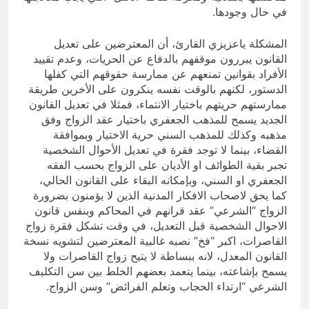
في حال وجودها.
المشكلة ياعزيزي القارئ، أن المعترضين على تعديل
القانون يبررون موقفهم بالدفاع عن الحريات، وعدم تقييد
الأفراد بقوانين تمنعهم عن ممارسة حقوقهم التي كفلها
الدستور، لكنهم بالوقت نفسه ينكرون على الأخرين طريقة
ممارستهم حريتهم باختيار الانتماء، فمثلا في تعديل القانون
الجديد يسمح للمذهب الجعفري باختيار عقد الزواج وفق
مذهبه وكذلك للمذهب السني حرية الاختيار وبموافقة
القضاء، بينما لا توجد فقرة في تعديل الأحوال الشخصية
تجبر بقية الطوائف او الأديان على الزواج بحسب الفقه
الجعفري او السني، وبإمكانه البقاء على القانون الحالي،
كما يحق لاصحاب الافكار المدنية الذين لا يؤمنون بضرورة
الزواج “الشرعي” عقد قرانهم في المحاكم وبنفس قانون
الاحوال الشخصية قبل التعديل، في وقت تشكل فقرة زواج
القاصرات، اكبر “فخ” نصبه غالبية المعترضين لتشويه نسخة
القانون المعدل، لانه ببساطة لا يتيح زواج القاصرات ولا
يسمح بإشاعته، بينما يتعمد بعضهم الخلط بين سن التكليف
الشرعي “ارتداء الحجاب وتعلم الفرائض” وسن الزواج.