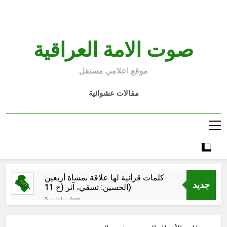
Ski
t
conten
صوت الامة العراقية
موقع اعلامي مستقل
مقالات عشوائية
كلمات قرآنية لها علاقة بمشاة أربعين
جديد
الحسين: تسقي، آثر (ح 11)
5 ساعات Ago
مجلس حسيني (دواعي نصب مآتم
العزاء الحسيني)