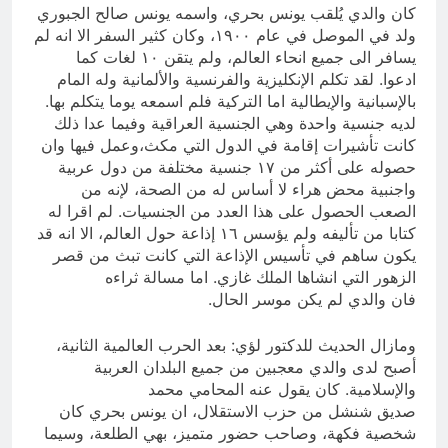
كان والدي يُلقب يونس بحري، واسمه يونس صالح الجبوري
ولد في الموصل في عام ١٩٠٠، وكان كثير السفر الا انه لم
يسافر الى جميع انحاء العالم، ولم يتقن ١٠ لغات كما
ادعوا. لقد تكلم الإنكليزية والفرنسية والألمانية وله المام
بالإسبانية والإيطالية اما التركية فلم اسمعه يوما يتكلم بها.
لديه جنسية واحدة وهي الجنسية العراقية وفيما عدا ذلك
كانت تأشيرات إقامة في الدول التي مكث،وعمل فيها وان
حصوله على أكثر من ١٧ جنسية مختلفة من دول عربية
واجنبية محض هراء لا أساس له من الصحة، لإنه من
الصعب الحصول على هذا العدد من الجنسيات. لم اقرا له
كتابا من تأليفه ولم يؤسس ١٦ إذاعة حول العالم، الا انه قد
يكون ساهم في تأسيس الإذاعة التي كانت تبث من قصر
الزهور التي انشاها الملك غازي. اما مسالة ثراءه
فان والدي لم يكن موسر الحال.
ومازال الحديث للدكتور لؤي: بعد الحرب العالمية الثانية،
أصبح لدى والدي معجبين من جميع البلدان العربية
والإسلامية. كان يقول عنه المحامي محمد
صديق شنشل من حزب الاستقلال، ان يونس بحري كان
شخصية فكهة، وصاحب حضور متميز، بهي الطلعة، وسيما