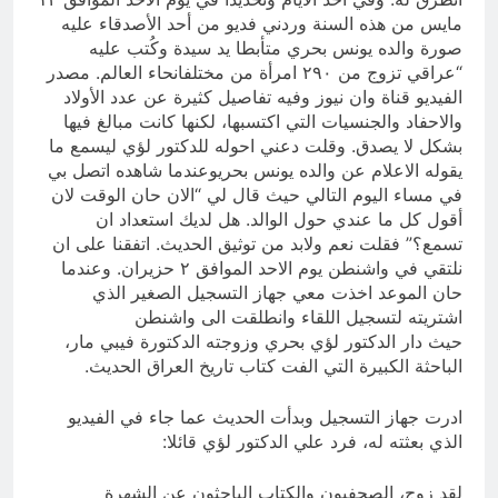
مايس من هذه السنة وردني فديو من أحد الأصدقاء عليه
صورة والده يونس بحري متأبطا يد سيدة وكُتب عليه
“عراقي تزوج من ٢٩٠ امرأة من مختلفانحاء العالم. مصدر
الفيديو قناة وان نيوز وفيه تفاصيل كثيرة عن عدد الأولاد
والاحفاد والجنسيات التي اكتسبها، لكنها كانت مبالغ فيها
بشكل لا يصدق. وقلت دعني احوله للدكتور لؤي ليسمع ما
يقوله الاعلام عن والده يونس بحريوعندما شاهده اتصل بي
في مساء اليوم التالي حيث قال لي “الان حان الوقت لان
أقول كل ما عندي حول الوالد. هل لديك استعداد ان
تسمع؟” فقلت نعم ولابد من توثيق الحديث. اتفقنا على ان
نلتقي في واشنطن يوم الاحد الموافق ٢ حزيران. وعندما
حان الموعد اخذت معي جهاز التسجيل الصغير الذي
اشتريته لتسجيل اللقاء وانطلقت الى واشنطن
حيث دار الدكتور لؤي بحري وزوجته الدكتورة فيبي مار،
الباحثة الكبيرة التي الفت كتاب تاريخ العراق الحديث.
ادرت جهاز التسجيل وبدأت الحديث عما جاء في الفيديو
الذي بعثته له، فرد علي الدكتور لؤي قائلا:
لقد زوج، الصحفيون والكتاب الباحثون عن الشهرة