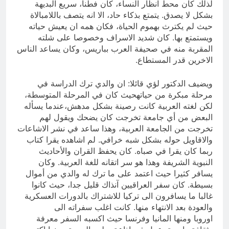
لذلك كان محط انظار النساء، كان فطنا، سريع البديهة
بشكل لا يصدق. يتمتع بذكاء حاد، الا انه يتصف باللامبالاة
حيث لم يكترث بهموم الحياة، فكان همه ان يعيش حياته
ويستمتع بها. كان شديد الاسراف وخصوصا على شلته
المقربة منه في صحيفة العرب بباريس، وكان يساعد الناس
الاخرين قدر المستطاع.
ويضيف الدكتور لؤي قائلا: ان والدي ترك الدراسة في
مرحلة مبكرة من حياتهحيث كان في المرحلة المتوسطة،
لكن لغته العربية كانت رصينة بشكل مدهش،عندما يسأله
البعض من أي جامعة تخرجت كان يضحك ويقول لهم
تخرجت من الجامعة العربية، وهذا ساعد في نشر الاشاعات
والاقاويل حوله بشكل شبه خرافي. لم اشاهده يقرا كتاب
ربما كان يقرا في صباه. كان يحفظ القران والأحاديث
النبوية الشريفة وهذا هو سر اتقانه للغة العربية. وكان
يسافر كثيرا حيث اعتمد على ما ترك له والدي من أموال
بسيطة. كان سفر العراقيين آنذاك قليل جدا، حيث كانوا
غالبا ما يسافرون الى تركيا للاشتراك بالدورات العسكرية
والعودة بعد الانتهاء منها. كانت اغلب سفراته الى
اوروبا ومنها المانيا وفرنسا حيث اكسبه السفر معرفة