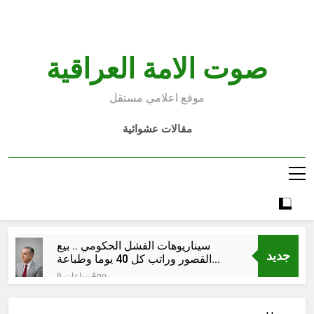
Ski
t
conten
صوت الامة العراقية
موقع اعلامي مستقل
مقالات عشوائية
سيناريوهات الفشل الحكومي .. بيع
جديد
القصور وراتب كل 40 يوما وطباعة
العملة !!
8 ساعات Ago
من وراء المسيرة الخضراء / الجزء
السادس