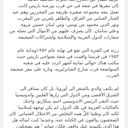
كان مقرها في شقة في حي قرب بورصة باريس.كانت
تعمل معه مجموعة صغيرة طريفة من المحررين وهم عبد
الجبار الجنابي من العراق، والطاهر بلعربي من المغرب،
ونور الدين محمود من تونس، ومن لبنان حسين مروة،
وعلي سامان. كان يصرف عليهم من الأموال التي تصله من
سفارات الدول العربية والإسلامية واشتراكات الصحيفة.
زرته في الفترة التي تقع في نهاية عام ١٩٥٢وبداية عام
١٩٥٣ في فرنسا واقمت في شقة بضواحي باريس حيث
مكثت هناك حوالي ثمانية أشهر اتردد عليه في شقته
المتواضعة قرب شارع الشانزليزيه، وتارة على مقر صحيفة
العرب.
لم يكتف والدي بالسفر الى أوروبا، بل كان يسافر الى
الشرق الأقصى ومن الدول التي زارها الفلبين واندونيسيا
حيث التقى الرئيس الاندونيسي احمد سكارنو، واحتك
بالجاليات العربية في تلك الدول. لم يكن توجهه إسلاميا
لكنه كان وطنيا جُلَّ همه التخلص من الاحتلال العثماني. كان
الصحفيون يبالغون في الكتابة عنه، وعندما كنت اساله هل
هذا الذي يكتبونه عنك واقعي فكان جوابه ” هم يضحكون