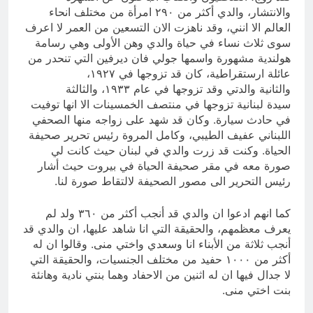
والانتشار، والدي أكثر من ٢٩٠ امرأة من مختلف انحاء
العالم الا انني، وقد ناهزت الان التسعين من العمر لا اعرف
سوى ثلاث نساء في حياة والدي وهن الأولى وهي رسامة
هولندية مشهورة واسمها جولي فان ديرفين التي تنحدر من
عائلة ارستقراطية، كان قد تزوجها في ١٩٢٧،
والثانية والدتي وقد تزوجها في عام ١٩٣٣، والثالثة
سيدة لبنانية تزوجها في منتصف الخمسينات الا انها توفيت
في حادث سيارة. وكان قد شهد على زواجه منها الصحفي
اللبناني عفيف الطيبي، وكامل المروة رئيس تحرير صحيفة
الحياة. وكنت قد زرت والدي في لبنان حيث كانت لي
صورة معه في مقر صحيفة الحياة في بيروت حيث أشار
رئيس التحرير الى مصور الصحيفة لالتقاط صورة لنا.
كما انهم ادعوا ان والدي قد أنجب أكثر من ٣٦٠ ولد لم
يعرف معظمهم، والحقيقة التي انا شاهد عليها، ان والدي قد
أنجب ثلاثة من الأبناء انا وسعدي واختي منى. وقالوا ان له
أكثر من ١٠٠٠ حفيد من مختلف الجنسيات، والحقيقة التي
لا جدال فيها ان له اثنين من الاحفاد وهما بنتي نادية وهانئة
بنت اختي منى.