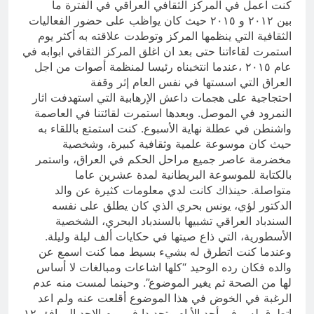
كنت اعمل في المركز الثقافي العراقي في الفترة ما
بين ٢٠١٢ و ٢٠١٥ حيث كان يواظب على حضور الفعاليات
الثقافية التي ينظمها المركز وتوطدت علاقته به أكثر يوم
استمرت لقاءاتنا حتى بعد ان اغلق المركز الثقافي ابوابه في
عام ٢٠١٥ ،عندما انتخبناه رئيسا لمنظمة أصوات من اجل
العراق التي اسستها في نفس العام إثر وقفة
احتجاجية على هجمات داعش الإرهابية التي استهدفت اثار
النمرود في الموصل. وبعدها استمرت لقائتنا في العاصمة
واشنطن في عطلة نهاية الأسبوع. كنت استمتع باللقاء به
حيث كان موسوعة علمية وثقافية كبيرة، وشخصية
مخضرمة عاصر جميع مراحل الحكم في العراق، واستمر
بالكتابة للموسوعة البريطانية لمدة عشرين عاما
متواصلة. حينذاك كانت لدي معلومات كثيرة عن والد
الدكتور لؤي، يونس بحري الذي كان يطلق على نفسه
السندباد العراقي تشبيها بالسندباد البحري، الشخصية
الأسطورية، التي ذاع صيتها في حكايات ألف ليلة وليلة.
وعندما كنت اتطرق له بشيء بسيط مما كنت اسمع عن
والده فكان رده الوحيد “كلها اشاعات ومبالغات لا أساس
لها من الصحة ثم يغير الموضوع”. وحينما لمست منه عدم
الرغبة في الخوض في هذا الموضوع أقلعت عنه ولم اعد
اتطرق له. وفي أحد الأيام وتحديدا في يوم الاحد الموافق ١٢