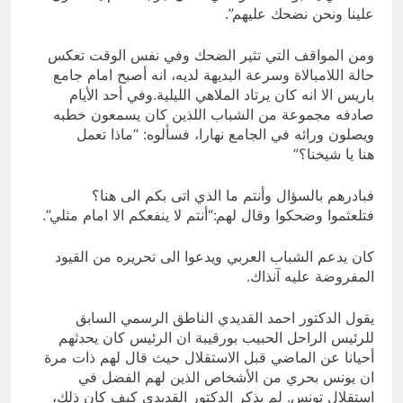
علينا ونحن نضحك عليهم”.
ومن المواقف التي تثير الضحك وفي نفس الوقت تعكس
حالة اللامبالاة وسرعة البديهة لديه، انه أصبح امام جامع
باريس الا انه كان يرتاد الملاهي الليلية.وفي أحد الأيام
صادفه مجموعة من الشباب اللذين كان يسمعون خطبه
ويصلون ورائه في الجامع نهارا، فسألوه: “ماذا تعمل
هنا يا شيخنا؟”
فبادرهم بالسؤال وأنتم ما الذي اتى بكم الى هنا؟
فتلعثموا وضحكوا وقال لهم:“أنتم لا ينفعكم الا امام مثلي”.
كان يدعم الشباب العربي ويدعوا الى تحريره من القيود
المفروضة عليه آنذاك.
يقول الدكتور احمد القديدي الناطق الرسمي السابق
للرئيس الراحل الحبيب بورقيبة ان الرئيس كان يحدثهم
أحيانا عن الماضي قبل الاستقلال حيث قال لهم ذات مرة
ان يونس بحري من الأشخاص الذين لهم الفضل في
استقلال تونس. لم يذكر الدكتور القديدي كيف كان ذلك،