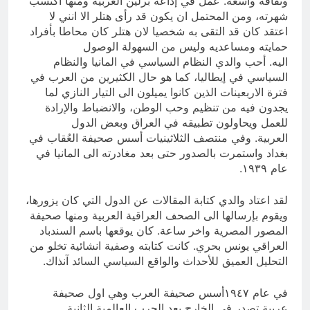
وثقافة واسعة. عمل في إذاعة برلين العربية ومنها اكتسب
شهرته، ومن المحتمل ان يكون قد رأى هتلر الا انني لا
اعتقد كان قد التقى به شخصيا لان هتلر كان محاطا بأفراد
حمايته ومساعديه وليس من السهولة الوصول
اليه. أحب والدي النظام السياسي في المانيا والنظام
السياسي في إيطاليا، كما هو حال الكثيرين من العرب في
فترة الاربعينات الذين كانوا يميلون الى التيار النازي لما
يجدون فيه من تنظيم وحب الوطن، والانضباط والإرادة
للعمل ويحاولون تطبيقه في العراق وبعض الدول
العربية. وفي منتصف الثلاثينيات أسس صحيفة العُقاب في
بغداد واستمرت بالصدور حتى بعد مغادرته الى المانيا في
عام ١٩٣٩.
لقد اعتاد والدي كتابة المقالات عن الدول التي كان يزورها،
ويقوم بإرسالها الى الصحف العراقية العربية ومنها صحيفة
المصور المصرية واخر ساعة. كان يوقعها باسم السندباد
العراقي يونس بحري. كانت كتابته وصفية انشائية تخلو من
التحليل العميق للأحداث والواقع السياسي السائد آنذاك.
في عام ١٩٤٧أسس صحيفة العرب وهي اول صحيفة
عربية تصدر في الخارج بعد الحرب العالمية الثانية.