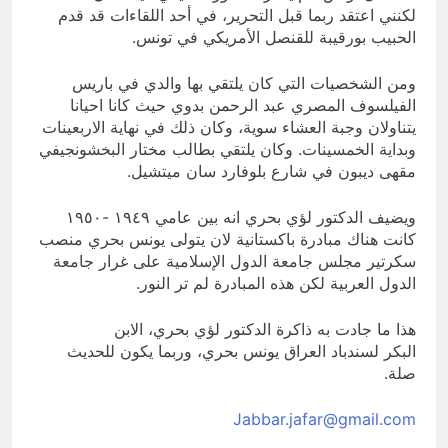
لكنني اعتقد ربما قبل التحرير، في أحد اللقاءات قد قدم
الحبيب بورقيبة للقنصل الأمريكي في تونس.
ومن الشخصيات التي كان يلتقي بها والدي في باريس
الفيلسوف المصري عبد الرحمن بدوي حيث كانا احيانا
يتناولان وجبة العشاء سوية، وكان ذلك في نهاية الاربعينات
وبداية الخمسينات. وكان يلتقي بطالب مختار البخشونجيفي
مقهى ديبون في شارع بلوفارد سان ميتشيل.
ويضيف الدكتور لؤي بحري انه بين عامي ١٩٤٩ -١٩٥٠
كانت هناك مبادرة باكستانية لان يتولى يونس بحري منصب
سكرتير مجلس جامعة الدول الإسلامية على غرار جامعة
الدول العربية لكن هذه المبادرة لم تر النور.
هذا ما جادت به ذاكرة الدكتور لؤي بحري، الابن
البكر لسندباد العراق يونس بحري، وربما يكون للحديث
صلة.
Jabbar.jafar@gmail.com