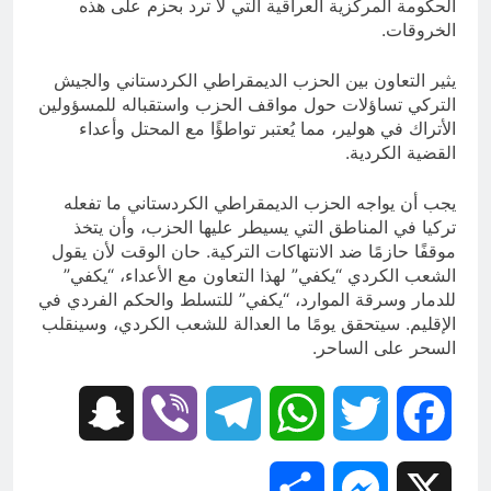
الحكومة المركزية العراقية التي لا ترد بحزم على هذه
الخروقات.
يثير التعاون بين الحزب الديمقراطي الكردستاني والجيش
التركي تساؤلات حول مواقف الحزب واستقباله للمسؤولين
الأتراك في هولير، مما يُعتبر تواطؤًا مع المحتل وأعداء
القضية الكردية.
يجب أن يواجه الحزب الديمقراطي الكردستاني ما تفعله
تركيا في المناطق التي يسيطر عليها الحزب، وأن يتخذ
موقفًا حازمًا ضد الانتهاكات التركية. حان الوقت لأن يقول
الشعب الكردي “يكفي” لهذا التعاون مع الأعداء، “يكفي”
للدمار وسرقة الموارد، “يكفي” للتسلط والحكم الفردي في
الإقليم. سيتحقق يومًا ما العدالة للشعب الكردي، وسينقلب
السحر على الساحر.
Snapchat
Viber
Telegram
WhatsApp
Twitter
Facebook
Share
Messenger
X