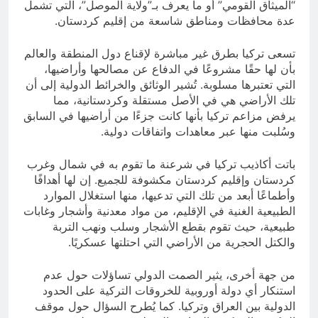
“الميثاق القومي” أو ما يعرف بـ”ولاية الموصل”، التي تشمل
عدة محافظات ومناطق شاسعة من إقليم كردستان.
تسعى تركيا بطرق غير مباشرة لإقناع دول المنطقة والعالم
بأن لها حقًا مشروعًا في الدفاع عن مصالحها وأراضيها،
التي تعتبرها مسلوبة. تُشير الوثائق والخرائط الدولية إلى أن
تلك الأراضي هي في الأصل مستقلة وكردستانية، مما
يرفض مزاعم تركيا بأنها كانت جزءًا من أراضيها في السابق
وسُلبت منها عبر معاهدات واتفاقات دولية.
باتت أكاذيب تركيا في شرعنة ما تقوم به في شمال وغرب
كردستان وإقليم كردستان مكشوفة للجميع. إن لها أهدافًا
وأطماعًا أبعد من تلك التي تدعيها، منها استغلال الموارد
الطبيعية الغنية في الإقليم، من مواد معدنية وأشجار وغابات
طبيعية، حيث تقوم بقطع الأشجار وسلب ونهب التربة
والكتل الحجرية من الأراضي التي احتلتها عسكريًا.
من جهة أخرى، يثير الصمت الدولي تساؤلات حول عدم
استنكار أي دولة أوروبية للخروقات التركية على الحدود
الدولية بين العراق وتركيا. كما يُطرح السؤال حول موقف