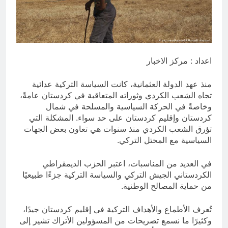
12 ساعة Ago
الحشود السورية على الحدود العراقية:
لماذا الآن؟ وهل العراق هو المقصود في
هذه التحركات؟
12 ساعة Ago
اعداد : مركز الاخبار
منذ عهد الدولة العثمانية، كانت السياسة التركية عدائية
تجاه الشعب الكردي وثوراته المتعاقبة في كردستان عامةً،
وخاصةً في الحركة السياسية والمسلحة في شمال
كردستان وإقليم كردستان على حد سواء. المشكلة التي
تؤرق الشعب الكردي منذ سنوات هي تعاون بعض الجهات
السياسية مع المحتل التركي.
في العديد من المناسبات، اعتبر الحزب الديمقراطي
الكردستاني الجيش التركي والسياسة التركية جزءًا طبيعيًا
من حماية المصالح الوطنية.
تُعرف الأطماع والأهداف التركية في إقليم كردستان جيدًا،
وكثيرًا ما نسمع تصريحات من المسؤولين الأتراك تشير إلى