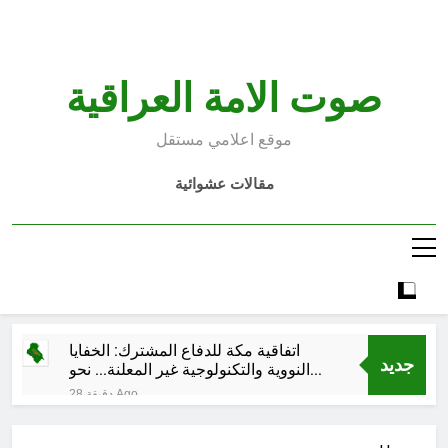
Ski
t
conten
صوت الامة العراقية
موقع اعلامي مستقل
مقالات عشوائية
اتفاقية مكة للدفاع المشترك: الخفايا
جديد
النووية والتكنولوجية غير المعلنة… نحو
هندسة ردع جديدة في الشرق الأوسط ؟
28 دقيقة Ago
خطب صلاة الجمعة (ح 26) (مفهوم
أسماء الله الحسنى)