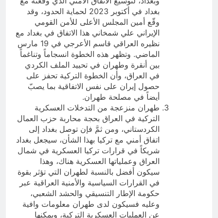
وبغداد، لتوسيع الاتفاق الأمني الذي وقعته مع
بغداد في أكتوبر 2023 لحماية الحدود، وقد
وقّع أمين المجلس الأعلى للأمن القومي
الإيراني علي شمخاني هذا الاتفاق في بغداد مع
نظيره العراقي قاسم الأعرجي في 19 مارس
الماضي. وتظهر هذه الخطوة انسجاماً وتناغماً
بين أنقرة وطهران في تحييد الملف الكردي
في العراق، وأن الخطوة التركية تحفز على
حصول إيران على نفس الاتفاقية بما يصبّ
أيضاً في مصلحة طهران.
طهران منزعجة من التدخلات العسكرية
التركية في العراق بحجة محاربة حزب العمال
الكردستاني، ومن ثمَّ فإن توصل بغداد إلى
اتفاق أمني مع تركيا بهذا الشأن، سيجعل بغداد
شريكاً في قرارات تركيا العسكرية في شمال
العراق وعملياتها العسكرية هناك، وهذا
سيكون أفضل بالنسبة لطهران التي تؤثر بقوة
في القرارات السياسية والأمنية العراقية عبر
حكومة الإطار التنسيقي والحشد الشعبي،
وعليه فسيكون لدى طهران معلومات وافية
عن العمليات العسكرية التركية، ويمكنها