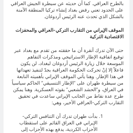
بالطرح العراقي. كما أن حديثه عن سيطرة الجيش العراقي
على الحدود تعني رفض بغداد إنشاء تركيا المنطقة الآمنة
بالشكل الذي تحدث عنه الرئيس أردوغان.
الموقف الإيراني من التقارب التركي-العراقي والمحفزات
الاقتصادية التركية
حتى الآن تدرك أنقرة أن ما حققته من تقدم مع بغداد عبر
توقيع اتفاقية الإطار الاستراتيجي ومذكرات التفاهم
الموسعة خلال زيارة الرئيس أردوغان لبغداد، لن يكون
فاعلاً إلا إنْ تحركت الحكومة العراقية بجدّ لتنفيذ تعهداتها
في هذا الإطار. وهنا يأتي الموقف الإيراني بأهميته النابعة
من سيطرة طهران على “الإطار التنسيقي” الحاكم سياسياً
في العراق، و”الحشد الشعبي” بقوته العسكرية. وهنا يمكن
طرح عدة نقاط من الجانب الإيراني ساعدت في تحقيق
التقارب التركي-العراقي الأخير، وهي:
بدأت طهران تدرك أن التنافس التركي-
الإيراني في العراق القائم على استقطاب
الأحزاب الكردية، يدفع بهذه الأحزاب إلى