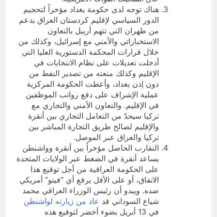
هناك توجه لدى حكومة بغداد مؤخراً لتحجيم
الدور السياسي لإقليم كردستان العراق بدعم
من طهران التي تتهم أربيل بالتعاون
الاستخباراتي والأمني مع إسرائيل، وكذلك من
خلال قرارات المحكمة الدستورية العليا التي
أدخلت تعديلات على نظام الانتخابات في
الإقليم وكذلك منعته من تصدير النفط من
دون إذن بغداد، وأعطت الحكومة المركزية
عملية الإشراف على دفع رواتب الموظفين
في الإقليم. والتعاون الأمني والتجاري مع
تركيا سيحدّ من التعامل التجاري بين أنقرة
والإقليم لصالح طريق التجارة المباشر بين
تركيا والعراق عبر الموصل.
التقارب الحاصل مؤخراً بين أنقرة وواشنطن
يساعد أنقرة في الضغط عبر الولايات المتحدة
على الحكومة العراقية من أجل توقيع هذا
الاتفاق، أو على الأقل يرفع أي “فيتو” أمريكي
ضده. ويبدو أن رئيس الوزراء العراقي محمد
شياع السوداني قد
عاد من زيارته لواشنطن
في 13 أبريل بضوء أخضر لتوقيع هذه