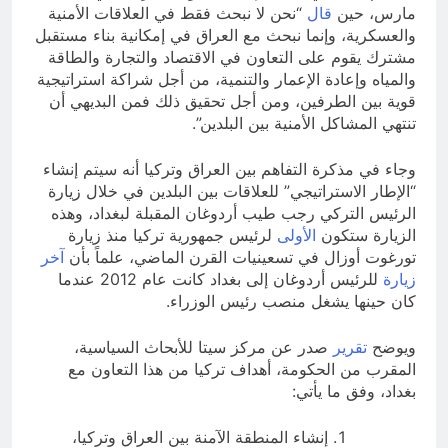
مارس، حين
قال
“نحن لا نبحث فقط في العلاقات الأمنية
والعسكرية، وإنما نبحث مع العراق في إمكانية بناء مستقبل
مشترك يقوم على التعاون في الاقتصاد والتجارة والطاقة
والمياه وإعادة الإعمار والتنمية، من أجل شراكة استراتيجية
قوية بين الطرفين، ومن أجل تحقيق ذلك فمن البديهي أن
تنتهي المشاكل الأمنية بين البلدين”.
وجاء في مذكرة التفاهم بين العراق وتركيا أنه سيتم إنشاء
“الإطار الاستراتيجي” للعلاقات بين البلدين في خلال زيارة
الرئيس التركي رجب طيب أردوغان المقبلة لبغداد، وهذه
الزيارة ستكون
الأولى
لرئيس جمهورية تركيا منذ زيارة
تورغوت أوزال في تسعينيات القرن الماضي، علماً بأن
آخر
زيارة
للرئيس أردوغان إلى بغداد كانت عام 2012 عندما
كان حينها يشغل منصب رئيس الوزراء.
ويوضح
تقرير
صدر عن مركز سيتا للأبحاث السياسية،
المقرب من الحكومة، أهداف تركيا من هذا التعاون مع
بغداد، وفق ما يأتي:
إنشاء المنطقة الآمنة بين العراق وتركيا،