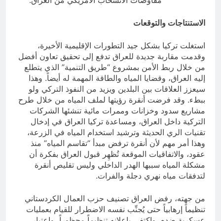
مفاوضات الانسحاب الأمريكي من العراق.
الاستنتاجات والتوقعات
استغلت تركيا بشكل جيد التطورات الإقليمية الأخيرة،
وقدمت مقاربة جديدة للعراق تدفع إلى تحقيق تعاون أفضل
من خلال ربط الأمن بمشروع “طريق التنمية” الذي يتطلع
إليه العراق، وقضايا المياه والطاقة المهمة له أيضاً. وهذا
سيعزز العلاقات بين البلدين ويزيد من النفوذ التركي ولو
ببطء. وقد فرضت أنقرة رؤيتها لملف المياه من خلال طرح
مشاريع سدود وخزانات وممرات مائية تنشئها الشركات
التركية داخل العراق، ومساعدة تركيا العراق في إدخال
تقنيات الري الحديثة وترشيد استخدام المياه في الزرعة،
وهذا أمر مهم لأن أنقرة ترفض مبدأ “تقاسم المياه” منذ
عقود، والاتفاقيات الموقعة تُظهِر قبول العراق بفكرة أن
مشكلة المياه سببها الهدر الداخلي وليس تقليص أنقرة
لتدفقات مياه نهري دجلة والفرات.
من جهته، رفض العراق تصنيف حزب العمال الكردستاني
تنظيماً إرهابياً حتى يُجنِّب نفسه الاضطرار للقيام بعمليات
عسكرية ضده، واكتفى بإعلانه تنظيماً محظوراً، واعتبار