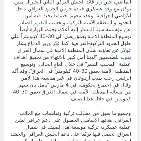
الماضي، حين
زار
قائد الجيش التركي الثاني الجنرال متين
توكل مع وفد عسكري قيادة حرس الحدود العراقي داخل
الأراضي العراقية، وعقد معهم اجتماعاً بحث فيه أمن
الحدود والمنطقة الآمنة التركية، وبحسب
التقرير
الصادر
عن مؤسسة سيتا المشار إليه أعلاه، بحثت الزيارة أيضاً
توسيع المنطقة الآمنة بعمق يصل إلى 30-40 كيلومتراً على
طول الحدود التركية-العراقية. كما عبّر وزير الدفاع يشار
غولار عن تفاؤله بشأن المنطقة الآمنة في شمال العراق
بقوله
للصحفيين “لدينا أمل كبير بالانتهاء من تحقيق أهداف
عملية “المخلب النسر” في خلال العام الحالي، وتوسيع
المنطقة الآمنة بعمق 30-40 كيلومتراً في العراق”. وقد أكد
الرئيس رجب طيب أردوغان في غير مناسبة هذا الأمر،
و
قال
في اجتماع لحكومته في 4 مارس “نأمل بأن ننتهي
من مسألة المنطقة الآمنة في شمال العراق بعمق 30-40
كيلومترا في خلال هذا الصيف”.
وجميع ما سبق من مطالب تركية وتفاهمات مع الجانب
العراقي، هدفها الأساسي الحصول على دعم عراقي لشن
عملية عسكرية تركية موسعة هذا الصيف في شمال
العراق، تحصل فيها تركيا على دعم الجيش العراقي والحشد
الشعبي، وعلى تعاون استخباراتي متبادل. وعلى العكس من