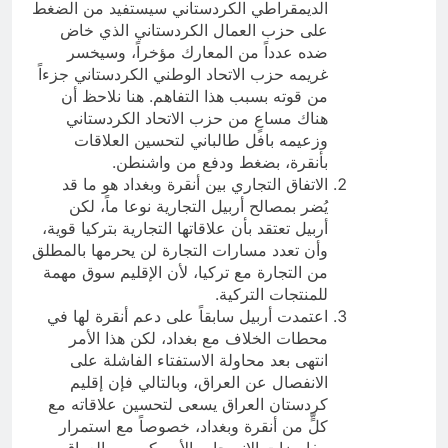
الديمقراطي الكردستاني سيستفيد من الضغط
على حزب العمال الكردستاني الذي خاض
ضده عدداً من المعارك مؤخراً، وسيخسر
غريمه حزب الاتحاد الوطني الكردستاني جزءاً
من قوته بسبب هذا التفاهم. هنا نلاحظ أن
هناك مساعٍ من حزب الاتحاد الكردستاني
وزعيمه بافل طالباني لتحسين العلاقات
بأنقرة، بضغط ودفع من واشنطن.
الاتفاق التجاري بين أنقرة وبغداد هو ما قد
يُضر بمصالح أربيل التجارية نوعا ماً، لكن
أربيل تعتقد بأن علاقاتها التجارية بتركيا قوية،
وأن تعدد مسارات التجارة لن يحرمها بالمطلق
من التجارة مع تركيا، لأن الإقليم سوق مهمة
للمنتجات التركية.
اعتمدت أربيل سابقاً على دعم أنقرة لها في
محطات الخلاف مع بغداد، لكن هذا الأمر
انتهى بعد محاولة الاستفتاء الفاشلة على
الانفصال عن العراق، وبالتالي فإن إقليم
كردستان العراق يسعى لتحسين علاقاته مع
كلٍّ من أنقرة وبغداد، خصوصاً مع استمرار