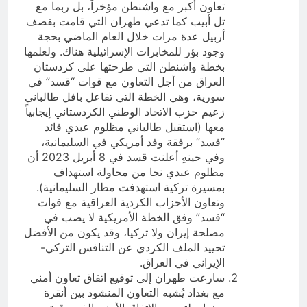
تعاون أكبر مع واشنطن مؤخراً، بل ربما مع
تل أبيب كما تدعي طهران التي قامت بقصف
أربيل عدة مرات خلال العام الماضي بحجة
وجود بؤر للمخابرات الإسرائيلية هناك. ولعلمها
بخطة واشنطن التي طرحتها على كردستان
العراق من أجل التعاون مع قوات “قسد” في
سورية، وهي الخطة التي تفاعل بافل طالباني
زعيم حزب الاتحاد الوطني الكردستاني إيجابياً
معها (استقبل طالباني مظلوم عبدي قائد
“قسد” برفقة وفد أمريكي في السليمانية،
وفي حينهِ أعلنت قسد في 8 أبريل 2023 أن
مظلوم عبدي نجا من محاولة استهداف
بمسيرة تركية استهدفت مطار السليمانية).
وتعاون الأحزاب الكردية العراقية مع قوات
“قسد” وفق الخطة الأمريكية لا يصب في
مصلحة إيران ولا تركيا، وقد يكون من الأفضل
تحييد الملف الكردي عن التنافس التركي-
الإيراني في العراق.
سارعت طهران إلى توقيع اتفاق تعاون أمني
مع بغداد يُشبه التعاون المنشود بين أنقرة