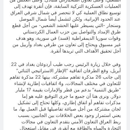
العمليات العسكرية التركية السابقة، فإن أنقرة تهدف إلى
توسيع نطاق العملية كي لا تنحصر في شمال شرقي العراق
عند الحدود الإيرانية، ولكن لتشمل أيضاً شمال الموصل
وسنجار -التي يسيطر عليها الحشد الشعبي- من أجل قطع
طرق الإمداد والتواصل بين حزب العمال الكردستاني
وقوات سوريا الديمقراطية (قسد) في سورية، وهو هدف
غير مسبوق ويحتاج إلى تعاون من طرفي بغداد وأربيل من
أجل تحقيق الأهداف التي تريدها أنقرة.
وفي خلال زيارة الرئيس رجب طيب أردوغان بغداد في 22
أبريل، وقع الطرفان اتفاقية “الإطار الاستراتيجي الثنائي”
إلى جانب 26 مذكرة تفاهم مشتركة، بينها 22 مذكرة تفاهم
للتعاون في مختلف المجالات، و4 اتفاقيات إطارية لإنشاء
“طريق التنمية” بدعم من قطر والإمارات بقيمة 17 مليار
دولار. ونرى هنا أن جميع ما جرى التوقيع عليه هو إما
مذكرات تفاهم أو اتفاق إطاري، وكلها تحتاج إلى تشكيل
لجان مشتركة من أجل صياغة تفاصيلها قبل العمل بها، ما
يعني استمرار وجود بعض الخلافات بين الجانبين، بسبب
ربط العراق التعاون الأمني بتقدم التعاون في مجالات
التجارة والمياه والطاقة مع أنقرة، في مقابل استعجال