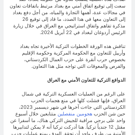
سعت إلى توقيع اتفاق أمني مع بغداد مرتبط باتفاقات تعاون
في مجالات عدة، أهمها التجارة والمياه، من أجل دفع بغداد
إلى التعاون معها في هذا الصدد، ما قاد إلى توقيع 26
مذكرة تفاهم واتفاق استراتيجي مع العراق في خلال زيارة
الرئيس أردوغان لبغداد في 22 أبريل 2024.
تناقش هذه الورقة الخطوات التركية الأخيرة تجاه بغداد
وأربيل للتعاون مع الحكومة المركزية وحكومة الإقليم
بخصوص حرب أنقرة على حزب العمال الكردستاني،
والفرص والمعوقات التي تواجه مثل هذا التعاون.
الدوافع التركية للتعاون الأمني مع العراق
على الرغم من العمليات العسكرية التركية في شمال
العراق، فإنها فشلت كلها في منع هجمات الحزب
الكردستاني التي جاءت آخرها في شهر ديسمبر 2023،
حين شن الحزب
هجومين منفصلين
متتابعين خلال أسبوع
واحد على برجي مراقبة للجيش التركي هناك، ما أسفرا عن
مقتل 12 جندياً تركياً. هنا أدركت تركيا أنه لا يمكن لتدابيرها
الأمنية من طرف واحد أن تحقق الهدف بمنع عمليات حزب