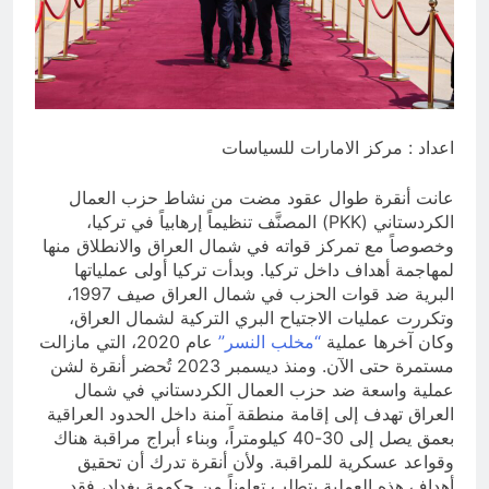
والسياسيّة للأتفاق الإطاري
4 ساعات Ago
قويدات مجلس قيادة ثورة الإطار
التسخيتي, من اصحاب الكساء الى
المعصوبين الاثني عشر، حجج اللات
7 ساعات Ago
اعداد : مركز الامارات للسياسات
عانت أنقرة طوال عقود مضت من نشاط حزب العمال
الكردستاني (PKK) المصنَّف تنظيماً إرهابياً في تركيا،
وخصوصاً مع تمركز قواته في شمال العراق والانطلاق منها
لمهاجمة أهداف داخل تركيا. وبدأت تركيا أولى عملياتها
البرية ضد قوات الحزب في شمال العراق صيف 1997،
وتكررت عمليات الاجتياح البري التركية لشمال العراق،
وكان آخرها عملية
“مخلب النسر”
عام 2020، التي مازالت
مستمرة حتى الآن. ومنذ ديسمبر 2023 تُحضر أنقرة لشن
عملية واسعة ضد حزب العمال الكردستاني في شمال
العراق تهدف إلى إقامة منطقة آمنة داخل الحدود العراقية
بعمق يصل إلى 30-40 كيلومتراً، وبناء أبراج مراقبة هناك
وقواعد عسكرية للمراقبة. ولأن أنقرة تدرك أن تحقيق
أهداف هذه العملية يتطلب تعاوناً من حكومة بغداد، فقد