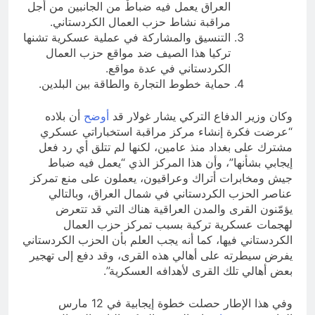
العراق يعمل فيه ضباطٌ من الجانبين من أجل
مراقبة نشاط حزب العمال الكردستاني.
التنسيق والمشاركة في عملية عسكرية تشنها
تركيا هذا الصيف ضد مواقع حزب العمال
الكردستاني في عدة مواقع.
حماية خطوط التجارة والطاقة بين البلدين.
وكان وزير الدفاع التركي يشار غولار قد
أوضح
أن بلاده
“عرضت فكرة إنشاء مركز مراقبة استخباراتي عسكري
مشترك على بغداد منذ عامين، لكنها لم تتلق أي رد فعل
إيجابي بشأنها”، وأن هذا المركز الذي “يعمل فيه ضباط
جيش ومخابرات أتراك وعراقيون، يعملون على منع تمركز
عناصر الحزب الكردستاني في شمال العراق، وبالتالي
يؤمّنون القرى والمدن العراقية هناك التي قد تتعرض
لهجمات عسكرية تركية بسبب تمركز حزب العمال
الكردستاني فيها، كما أنه يجب العلم بأن الحزب الكردستاني
يفرض سيطرته على أهالي هذه القرى، وقد دفع إلى تهجير
بعض أهالي تلك القرى لأهدافه العسكرية”.
وفي هذا الإطار حصلت خطوة إيجابية في 12 مارس