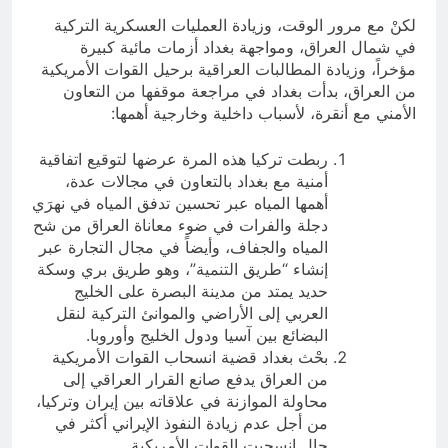
لكنْ مع مرور الوقت، وزيادة العمليات العسكرية التركية
في شمال العراق، ومواجهة بغداد أزمات مائية كبيرة
مؤخراً، وزيادة المطالبات العراقية برحيل القوات الأمريكية
من العراق، بدأت بغداد في مراجعة موقفها من التعاون
الأمني مع أنقرة، لأسباب داخلية وخارجية أهمها:
ربطت تركيا هذه المرة عرضها لتوقيع اتفاقية
أمنية مع بغداد بالتعاون في مجالات عدة،
أهمها المياه عبر تحسين تدفق المياه في نهرَي
دجلة والفرات في ضوء معاناة العراق من شح
المياه والجفاف، وأيضاً في مجال التجارة عبر
إنشاء “طريق التنمية”، وهو طريق بري وسكة
حديد يمتد من مدينة البصرة على الخليج
العربي إلى الأراضي والموانئ التركية لنقل
البضائع بين آسيا ودول الخليج وأوروبا.
بحْث بغداد قضية انسحاب القوات الأمريكية
من العراق يدفع صانع القرار العراقي إلى
محاولة الموازنة في علاقاته بين إيران وتركيا،
من أجل عدم زيادة النفوذ الإيراني أكثر في
حال انسحبت القوات الأمريكية.