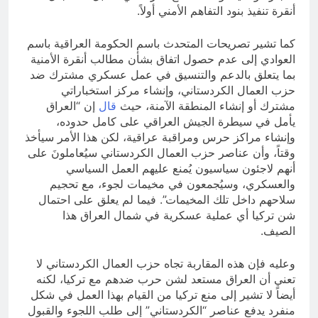
أنقرة تنفيذ بنود التفاهم الأمني أولاً.
كما تشير تصريحات المتحدث باسم الحكومة العراقية باسم
العوادي إلى عدم حصول اتفاق بشأن مطالب أنقرة الأمنية
بما يتعلق بالدعم والتنسيق في عمل عسكري مشترك ضد
حزب العمال الكردستاني، وإنشاء مركز استخباراتي
مشترك أو إنشاء المنطقة الآمنة، حيث
قال
إن “العراق
يأمل في سيطرة الجيش العراقي على كامل حدوده،
وإنشاء مراكز حرس ومراقبة عراقية، لكن هذا الأمر سيأخذ
وقتاً، وأن عناصر حزب العمال الكردستاني سيُعاملونَ على
أنهم لاجئون سياسيون يُمنع عليهم العمل السياسي
والعسكري، وسيُجمعون في مخيمات لجوء، مع تحجيم
سلاحهم داخل تلك المخيمات”. فيما لم يعلق على احتمال
شن تركيا أي عملية عسكرية في شمال العراق هذا
الصيف.
وعليه فإن هذه المقاربة تجاه حزب العمال الكردستاني لا
تعني أن العراق مستعد لشن حرب ضدهم مع تركيا، لكنه
أيضاً لا تشير إلى منع تركيا من القيام بهذا العمل في شكل
منفرد يدفع عناصر “الكردستاني” إلى طلب اللجوء والقبول