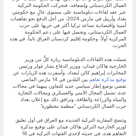
العمال الكردستاني وإضعافه، فتحركت الحكومة التركية
عبر عقد لقاءات دبلوماسية على مستوى عالٍ مع حكومتي
بغداد وأربيل في مارس 2024، من أجل الدفع نحو تفاهمات
أمنية واقتصادية تساعد تركيا أكثر في حربها على حزب
العمال الكردستاني، وتحصل فيها على دعم الحكومة
المركزية أولاً، وحكومة إقليم كردستان العراق ثانياً، في هذه
الحرب.
شملت هذه اللقاءات الدبلوماسية زيارة كلٍّ من وزير
الخارجية هاكان فيدان، ووزير الدفاع يشار غولر ورئيس
المخابرات إبراهيم كالن لبغداد، وأسفرت هذه الزيارات عن
توقيع مذكرة تفاهم
بين البلدين في 14 مارس الماضي
تقضي بوضع إطار سياسي جديد للتعاون بينهما في مجالات
عدة، تشمل المجال الأمني والعسكري ومجالات التجارة
والمياه والزراعة والطاقة، وترافق ذلك مع إعلان بغداد
حزب العمال الكردستاني “منظمة محظورة”.
وتتضح المقاربة التركية الجديدة مع العراق في أول تعليق
لوزير الخارجية التركي هاكان فيدان على توقيع مذكرة
التفاهم هذه، في حديثه لإحدى القنوات التركية في 18