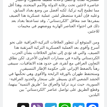
عناصره لاجئين تحت رقابة الدولة والأمم المتحدة، وهذا أقل
مما تطمح إليه تركيا، لكنه أفضل من وضع بغداد السابق،
وعليه فإن أنقرة ستضطر لشن عملية عسكرية هذا الصيف
بمفردها ضد معاقل “الكردستاني”، وقد تساعدها بغداد بعد
ذلك في احتواء العناصر الهاربة ووضعهم في مخيمات
للاجئين.
ومن المتوقع أن تتطور العلاقات التركية-العراقية على نحو
أسرع وأقوى بعد العملية العسكرية التركية المرتقبة هذا
الصيف، والتي قد تؤدي إلى تجاوز الخلافات بشأن الحزب
الكردستاني والبدء في مسارات التعاون الأخرى. لكن نطاق
التعاون العراقي مع أنقرة، في حدود هذه الاتفاقيات، سيبقى
رهناً بالضغط الإيراني على حكومة الإطار التنسيقي،
وستحتفظ طهران بالورقة الرابحة والأقوى وهي تحكُّمها في
الحشد الشعبي الذي يسيطر على سنجار والحدود العراقية-
السورية، حيث تريد تركيا والعراق مدّ “طريق التنمية” بينهما،
وقطع الطريق على تواصل عناصر “الكردستاني” بين
البلدين.