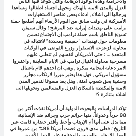
والاجرامية وهذه الوعود الارهابية والتي يتوعد فيها الناس
العزل والمدن الامنة بالهلاك وتحويل اجساد اطفالها ونساءها
ورجالها الى اشلاء , ادعاء بعض عناصر
الاستخبارات
الأميركية في وقت سابق من اليوم الأربعاء أنهم أطلعوا حملة
ترامب على تهديدات إيرانية ضد المرشح ؛ وقال ستيفن
تشونغ الناطق باسم حملة ترامب إن الاجتماع تضمن
معلومات حول تهديدات “حقيقية ومحددة” لاغتياله في
محاولة لزعزعة الاستقرار وزرع الفوضى في الولايات
المتحدة … ؛ حتى الامريكان انفسهم لم تنطلي عليهم
مسرحية محاولة اغتيال ترامب في الايام السابقة , واعتبروا
الامر دعاية انتخابية مبكرة , وهب ان احدهم قام باغتيال
مسؤول امريكي , فهل هذا يعتبر مبررا لارتكاب مجازر
وحشية بحق شعوب امنة , وهل يعد مسوغا لتدمير المدن
الامنة والمكتظة بالسكان العزل والمسالمين وتحويلها الى
اشلاء متناثرة ؟!
تؤكد الدراسات والبحوث الدولية أن أمريكا نفذت أكثر من
98 حرباً وعدواناً، منها جرائم حرب وجرائم ضد الإنسانية،
مما يدل على أنها أم الإرهاب وأحط وأقذر حضارة قامت عبر
التاريخ ؛ فعلى مدى قرون قضت أمريكا 95% من عمرها في
العمل الإرهابي والحروب المختلفة على الدول الأخرى