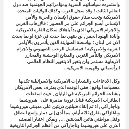
واستمرت سياساتهم السرية ومؤامراتهم الجهنمية ضد دول
العالم الثالث ؛ وقد سجل الغرب وكذلك الولايات المتحدة
الامريكية وتحت ستار حقوق الإنسان والحرية والأمن
الإنساني أبشع الجرائم على مر العصور ؛ فالإرهاب الغربي
والاجرام الامريكي الذي بدأ باهلاك سكان القارة الامريكية
وابادة الهنود الحمر , لن ينتهي بما حدث في غزة او بما يحدث
الان في لبنان ؛ بواسطة الصهاينة الذين يأتمرون بالأوامر
الغربية والامريكية ؛ فمسلسل الرعب الصهيوني والاجرام
الامريكي والتآمر الغربي والمذابح الوحشية والمجازر
الارهابية مستمر ولن يتغير الا بتغيير النظام العالمي
الرأسمالي والهيمنة الامريكية .
وكل الادعاءات والشعارات الامريكية والاسرائيلية تكذبها
معطيات الواقع ؛ ففي الوقت الذي يعترف بعض الامريكان
ببشاعة الجرائم المرتكبة في اليابان , حيث اسقطت
الطائرات الامريكية قنابل نووية مدمرة على
هيروشيما
وناجازاكي
, اذ
تم إلقاء قنبلتين ذريتين على مدينتي هيروشيما
وناغازاكي بفارق ثلاثة أيام، مما أدى إلى دمار واسع النطاق
وقتل مواطني هاتين المدينتين … , ويمكن اعتبار القصف
الذري على هيروشيما وناجازاكي من أعظم الجرائم التاريخية