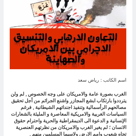
بالعراق (جر الشيعة..لحرب مع سوريا
8 ساعات Ago
الجولاني) و(قصف السعودية) و(استهداف
ماذا لو..تحليل حالة البنية الأسلامية
الامريكان..والتهديد باجتياح الكويت)
بأستبعاد العترة النبوية الطاهرة من
المشهد الأسلامي..!!
8 ساعات Ago
اسم الكاتب : رياض سعد
الغرب بصورة عامة والامريكان على وجه الخصوص , لم ولن
يترددوا بارتكاب ابشع المجازر واشنع الجرائم من أجل تحقيق
مصالحهم الرأسمالية وتنفيذ اجنداتهم الشيطانية ,
فرغم
السياسات الغربية والامريكية المعاصرة و المليئة بالشعارات
الإنسانية و الدعوة الى الديمقراطية والحرية واحترام حقوق
الانسان ؛ لم يغير الغرب والامريكان من نظرتهم العنصرية
تجاه شعوب وامم الارض ولاسيما المسلمين منهم ,