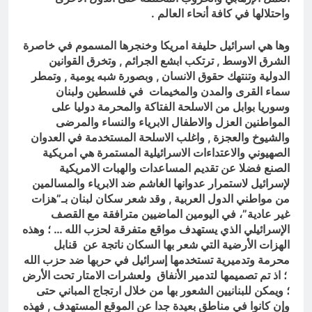
واحتلالها في كافة أنحاء العالم .
وها هي اسرائيل حليفة امريكا وخنجرها المسموم في خاصرة
الشرق الاوسط , ترتكب ابشع الجرائم , وتخرق القوانين
الدولية وتنتهك حقوق الانسان , وبصورة شبه يومية , وتمطر
سماء القرى والمدن والمخيمات في فلسطين ولبنان
وسوريا بوابل من الاسلحة الفتاكة والمحرمة دوليا على
المواطنين العزل والاطفال الابرياء والنساء والمرضى
والشيوخ والعجزة , واغلب الاسلحة المستخدمة في العدوان
الصهيوني والاعتداءات الاسرائيلية المستمرة هي امريكية
الصنع فضلا عن تقديم المساعدات والهبات الامريكية
لإسرائيل لاستمرار عدوانها الغاشم ضد الابرياء والمسالمين
من مواطني الدول العربية , وقد شعر سكان لبنان بـ”هزات
غير عادية”، في اليومين الماضيين مترافقة مع القصف
الإسرائيلي الذي يستهدف مواقع متفرقة لحزب الله … ؛ وهذه
الهزات الأرضية التي شعر بها السكان ناتجة عن قنابل
محرمة وتدميرية تستخدمها إسرائيل في حربها ضد حزب الله
؛ اذ تم تصميمها لتدمير الأنفاق ولعشرات الامتار تحت الأرض
؛ ويمكن للبنانيين الشعور بها من خلال ارتجاج المباني حتى
وإن كانوا في مناطق بعيدة جدا عن الموقع المستهدف , فهذه