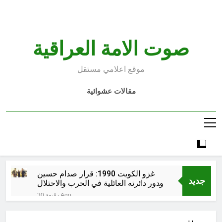
Ski
t
conten
صوت الامة العراقية
موقع اعلامي مستقل
مقالات عشوائية
غزو الكويت 1990: قرار صدام حسين
جديد
ودور دائرته العائلية في الحرب والاحتلال
وعمليات النهب
30 دقيقة Ago
السابع من آب يوم الشهيد الأشوري قيم
الشهادة عند الأشوريين ودور الشهيد في