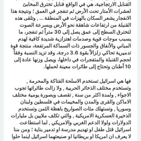
القنابل الارتجاجية، هي في الواقع قنابل تخترق المخابئ
لعشرات الأمتار تحت الأرض ثم تنفجر في العمق ؛ ونتيجة هذا
الانفجار يشعر السكان بالهزات في المنطقة … , وتلقى هذه
القنبلة من ارتفاعات شاهقة نحو الأرض وبسرعة الصوت
لتخترق السطح إلى عمق يصل إلى 30 متراً ثم تنفجر، ما
يسبب موجات قوية وصدمات اهتزازية شديدة كافية لهدم
المباني والأنفاق والجسور ذات السماكة المرتفعة، منتجة قوة
تدميرية تحاكي زلزالاً بقوة 3.6 درجة، وقد تزيد النسبة وفقاً
لحجم القنبلة والمتفجرات في داخلها، ويصل وزنها عادة إلى
10 أطنان وتحتاج إلى طائرات معينة لحملها.
فها هي اسرائيل تستخدم الاسلحة الفتاكة والمحرمة ,
وتستخدم مختلف الذخائر الحربية , ولا زالت طائراتها تجوب
الاجواء , ولمدة اكثر من سنة , تقصف وبصورة يومية مختلف
الاماكن والقرى والمدن والمخيمات في فلسطين ولبنان
وسوريا , وتستهلك مئات الصواريخ باهظة الثمن وتستخدم
الذخيرة العسكرية الامريكية , والتي تكلف ملايين بل مليارات
الدولارات ولولا الدعم الغربي والامريكي , لما استطاعت
اسرائيل قتل طفل او تهديم مدرسة او تدمير بناية ؛ ومن منا
لا يعرف ان امريكا او بريطانيا او صنيعتهما اسرائيل اينما حلوا