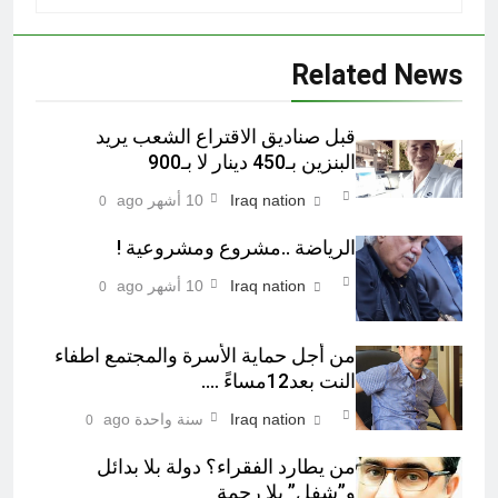
Related News
قبل صناديق الاقتراع الشعب يريد
البنزين بـ450 دينار لا بـ900
Iraq nation
10 أشهر ago
0
الرياضة ..مشروع ومشروعية !
Iraq nation
10 أشهر ago
0
من أجل حماية الأسرة والمجتمع اطفاء
النت بعد12مساءً ….
Iraq nation
سنة واحدة ago
0
من يطارد الفقراء؟ دولة بلا بدائل
و”شفل” بلا رحمة