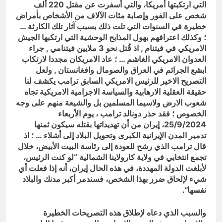
التي ارتكبتها أمريكا، والتي أسفرت عن مقتل 220 ألف
شخص على الفور وإصابة مئات الآلاف من الأشخاص بأمراض
خطيرة في السنوات التي تلت ذلك بسبب آثار تلك الكارثة …
؛ وكذلك اعترافهم بهول المذابح الوحشية التي ارتكبها الجيش
الامريكي في فيتنام , اذ قُتل نحو 3 ملايين فيتنامي , جراء
العدوان الامريكي الغاشم … ؛ عاد الامريكان مجددا لارتكاب
ابشع الجرائم في العراق والصومال وافغانستان , ولعل
التصريح الاخير للرئيس الامريكي السابق ترامب يكشف لنا
حقيقة العقلية الارهابية والسياسة الاجرامية الامريكية تجاه
شعوب الارض ولاسيما المسلمين بل والشيعة منهم على وجه
الخصوص ؛
فقد
حذر دونالد ترامب ، يوم الأربعاء
25/9/2024، إيران من أن تهديداتها بقتله سيكون ثمنها
تدمير المدن الإيرانية الكبرى وتحويل البلاد إلى أشلاء … ؛ اذ
قال ترامب الذي رشح للعودة إلى رئاسة البيت الأبيض، خلال
تجمع انتخابي في ولاية كارولاينا الشمالية “لو كنت الرئيس،
لأبلغت الدولة المهددة، في هذه الحال إيران، أنه إذا فعلت أي
شيء لإلحاق ضرر بهذا الشخص، فسندمر أكبر مدنك والبلاد
نفسها”.
والسبب الذي دعاه لإطلاق هذه التصريحات الخطيرة