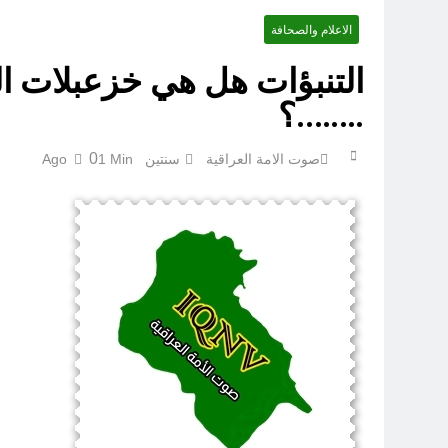
الاعلام والصحافة
التنبؤات هل هي خزعبلات ال
ازمة العلم العراقي.. ليست ا
……..؟
0
صوت الامة العراقية
سنتين Ago
1 Min