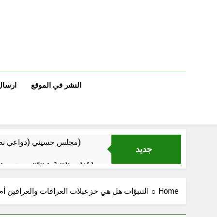
Ski
t
conten
النشر في الموقع
ارسال
مجلس حسيني (دواعي نصب مآتم العزاء الحسيني)
جديد
عْاشُورْاءُالسَّنَةُ الثَّالِثةَ عشَرَة(٢٢)[إِنتفاضةُ صفَر…تمرُّدٌ حُسَينيٌّ][ب]
Home
التنبؤات هل هي خزعبلات العرافات والعرافين أم 
‏نحو ترمي