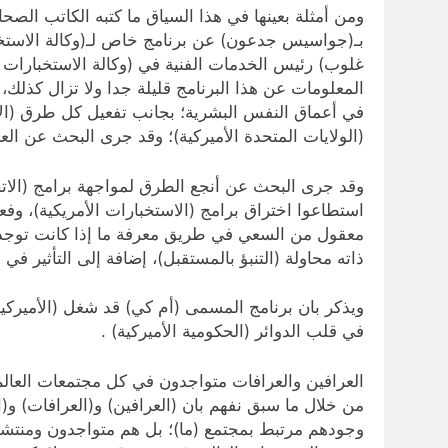
بـ(جواسيس جدعون) عن برنامج خاص لـ(وكالة الاستخب
غلوب) رئيس الخدمات الفنية في (وكالة الاستخبارات ا
المعلومات عن هذا البرنامج قليلة جدا ولا تزال كذل
في أعماق النفس البشرية؛ بجانب تفعيل كل طرق (الا
(الولايات المتحدة الأميركية)؛ وقد جرى البحث عن الع
وقد جرى البحث عن أنجع الطرق لمواجهة برامج (الاتح
استطاعوا اختراق برامج (الاستخبارات الأمريكية)، وف
معقول من السعي في طريق معرفة ما إذا كانت توجد و
ذاته محاولة (التنبؤ بالمستقبل)، إضافة إلى التأثير في
ويذكر بان برنامج المسمى (أم كي) قد شغل (الأميركيين
في قلب الدوائر (الحكومية الأميركية) .
العرافين والعرافات متواجدون في كل مجتمعات العالم
من خلال ما سبق نفهم بان (العرافين) و(العرافات) و
وجودهم مرتبط بمجتمع (ما)؛ بل هم متواجدون ومنتشر