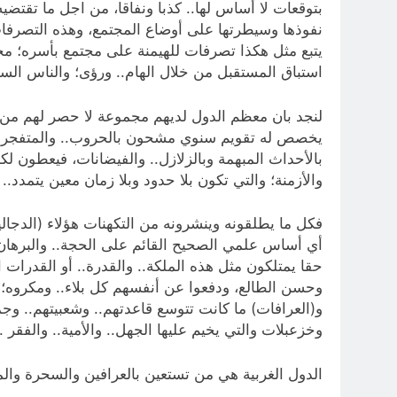
بتوقعات لا أساس لها.. كذبا ونفاقا، من اجل ما تقتضي
نفوذها وسيطرتها على أوضاع المجتمع، وهذه التصرفات م
يتبع مثل هكذا تصرفات للهيمنة على مجتمع بأسره؛ مجتمع
استباق المستقبل من خلال الهام.. ورؤى؛ والناس السذج
لنجد بان معظم الدول لديهم مجموعة لا حصر لهم من (
يخصص له تقويم سنوي مشحون بالحروب.. والمتفجرات..
بالأحداث المبهمة وبالزلازل.. والفيضانات، فيعطون 
والأزمنة؛ والتي تكون بلا حدود وبلا زمان معين يتمدد..
فكل ما يطلقونه وينشرونه من التكهنات هؤلاء (الدجالين
أي أساس علمي الصحيح القائم على الحجة.. والبرهان..
حقا يمتلكون مثل هذه الملكة.. والقدرة.. أو القدرات ا
وحسن الطالع، ودفعوا عن أنفسهم كل بلاء.. ومكروه؛ و
و(العرافات) ما كانت تتوسع قاعدتهم.. وشعبيتهم.. وجماه
وخزعبلات والتي يخيم عليها الجهل.. والأمية.. والفقر .
الدول الغربية هي من تستعين بالعرافين والسحرة وال