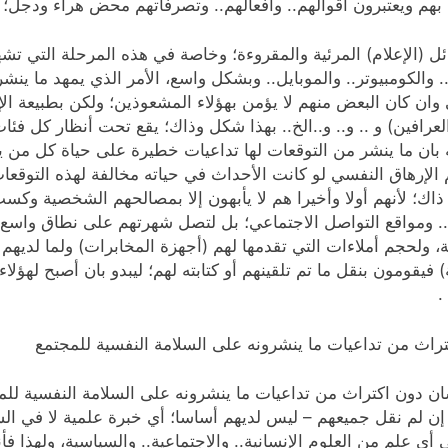
هم ويعتبرون أقوالهم.. وأفعالهم.. وتصرفاتهم محض هراء ودجل؛ ل
ئل (الإعلام) المرئية والمقروءة؛ وخاصة في هذه المرحلة التي تشه
ب.. والكومبيوتر.. والموبايل.. وبشكل واسع، الأمر الذي يمهد ما ينش
وان كان البعض منهم لا يؤمن بهؤلاء المشعوذين؛ ولكن بطبيعة الإ
لعرافين) و .. و.. و..الخ.. بهذا شكل وذاك؛ يقع تحت أنظار كل فئ
 بان ما ينشر من التوقعات لها تداعيات خطيرة على حياة كل من
م الإرهاق النفسي لو كانت الأحداث في حياته مخالفة لهذه التوقع
ذاك؛ لأنهم أولا وأخيرا هم لا يأبهون إلا بمصالحهم الشخصية وكس
ء.. ومواقع التواصل الاجتماعي؛ بل لتصل شهرتهم على نطاق واسع 
ولحجم أملاءات التي تقدمها لهم (أجهزة المخابرات) ولما لديهم 
فيقومون بنقل ما تم تلقينهم أو كتابته لهم؛ ليبدو بان أصبح لهؤلا
.
كتراث من تداعيات ما ينشرونه على السلامة النفسية للمجتمع
نسان دون اكتراث من تداعيات ما ينشرونه على السلامة النفسية لل
إن لم نقل جميعهم – ليس لديهم أساسا؛ أي خبرة علمية لا في الشأن
 أي علم من العلوم الإنسانية.. والاجتماعية.. والسياسية، ولهذا 