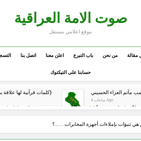
صوت الامة العراقية
موقع اعلامي مستقل
 مقالة
من نحن
باب التبرع
اعلن معنا
اتصل بنا
التسج
حسابنا على التيكتوك
كلمات قرآنية لها علاقة بمشاة أربعين الحسين: تسقي، آثر (ح 11)
4 ساعات Ago
المخطط بياني /
5 ساعات Ago
ماذا لو كان المدير اقوى من الوزير ؟
المن
هي تنبؤات بإملاءات أجهزة المخابرات ……..؟
5 ساعات Ago
م البيت العراقي‏ … حوار في الاصلاح الديني‏(الحلقة الاولى)‏