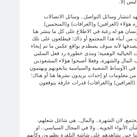
يس إلا.
د انتشار وسائل التواصل.. وسائل الاتصالات
ره هؤلاء (العرافين) و(العرافات) و(المنجمين)
نسان هو له رغبة في الاطلاع على كل ما ينشر هنا
ات من أبناء هذا المجتمع أو ذاك؛ فيطلعون على تلك
 يصدقها لأنه سوف يصطدم بواقع عكس ما تم إيحاء
ات الخيالية الوهمية؛ ومدى خطورة رد فعل السلبي
ب المال والشهرة، وفعلا أصبحوا هؤلاء المشعوذين
في الأوساط الشعبية والسياسية يتابعونهم ويهتمون
من معلومات او إحداث يريدون نشرها هنا أو هناك؛
ء (العرافين) و(العرافات) قدرات خارقة يتوقعون
مجتمع، لان الشهرة.. والمال.. هي شاغل شعلهم،
 الأنواء الجوية.. ولا في المجال السياسي.. او
فأننا حين نشاهدهم على شاشة التلفزة يظهرون وكأنهم