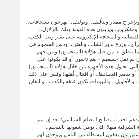
بإخراج ممتاز وبتأليف.. وتوليف.. يهرجون بسخافات..
ومفكرين.. ويزيلون هذه الدولة وتلك بالزلازل..
لفضائية والصحافة الإلكترونية على نشر وبث الكذب..
لرأي.. وزرع بذور الشك.. والفتن.. ودس السموم في
ما ينطق به من قبل هؤلاء (المنجمون) وتبرمجهم
 لم نقل جميعهم – هم تابعون أو قد يكونوا على
لتي تحاول هذه الأجهزة من خلال هؤلاء (المنجمون)
 أو تدمير اقتصادها.. أو اقتتال أهلها؛ وقس على ذلك
الأقاويل.. والنبوءات تكون عبقه بالكذب.. والنفاق
نيدهم لخدمة مصالح النظام السياسي؛ بعد إن يتم
الشرقية منها؛ التي يؤمن شعوبها بالتنجيم..
يستهزئون بعقول البسطاء من الناس ويوحون لهم