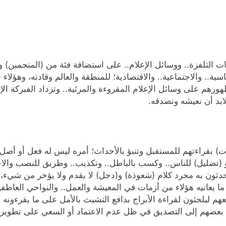
ات التلفزة.. ووسائل الإعلام.. على استضافة فئة من (المنجمين) و(
ية.. والاجتماعية.. والاقتصادية؛ للمنطقة والعالم وقادته، وهؤلاء 
هورهم على وسائل الإعلام المقروءة والمرئية.. وتزداد الفبركة الإعل
ابد أن نعيشه ونصدقه.
ات) بقراءتهم للمستقبل وتنبؤ بالأحداث؛ أمره ليس له فعل أو أصل
(تضليل) للناس.. وكسب بالباطل.. وتكذيب.. وطريق للنصب والاحت
يتحدثون به مجرد كلام (شعوذة) و(دجل) لا يقدم ولا يؤخر من شيء، 
عانيه هؤلاء من أزمات في المعيشة والعمل.. والنواحي العاطفية
م ليلجئون لقراءة الأبراج بدافع التشبث بالأمل على ما يقرءونه ف
بعضهم إلى التصديق في ظل عدم الاعتماد أو السعي على تطوير قدر