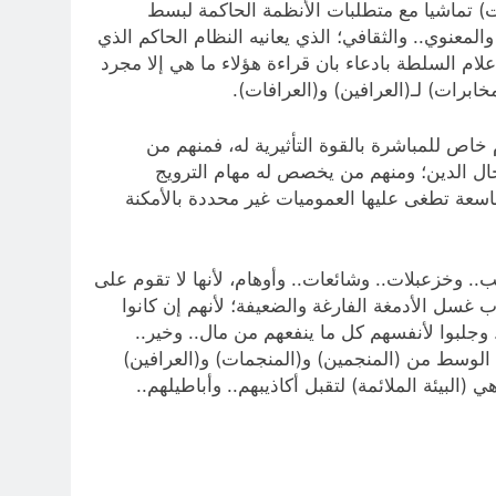
ات) تماشيا مع متطلبات الأنظمة الحاكمة لبسط
معنوي.. والثقافي؛ الذي يعانيه النظام الحاكم الذي
علام السلطة بادعاء بان قراءة هؤلاء ما هي إلا مجرد
ابرات) لـ(العرافين) و(العرافات).
اص للمباشرة بالقوة التأثيرية له، فمنهم من
ال الدين؛ ومنهم من يخصص له مهام الترويج
سعة تطغى عليها العموميات غير محددة بالأمكنة
ب.. وخزعبلات.. وشائعات.. وأوهام، لأنها لا تقوم على
غسل الأدمغة الفارغة والضعيفة؛ لأنهم إن كانوا
. وجلبوا لأنفسهم كل ما ينفعهم من مال.. وخير..
ا الوسط من (المنجمين) و(المنجمات) و(العرافين)
(البيئة الملائمة) لتقبل أكاذيبهم.. وأباطيلهم..