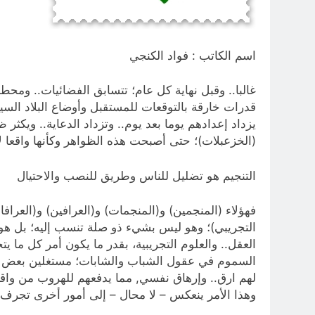
اسم الكاتب : فواد الكنجي
غالبا.. وقبل نهاية كل عام؛ تتسابق الفضائيات.. ومحط
قدرات خارقة بالتوقعات للمستقبل وأوضاع البلاد السياس
يزداد إعدادهم يوما بعد يوم.. وتزداد الدعاية.. ويكثر ظ
(الخزعبلات)؛ حتى أصبحت هذه الظواهر وكأنها واقعا ل
التنجيم هو تضليل للناس وطريق للنصب والاحتيال
فهؤلاء (المنجمين) و(المنجمات) و(العرافين) و(العراف
التجريبي)؛ وهو ليس بشيء ذو صلة تنسب إليه؛ بل هو 
العقل.. والعلوم التجريبية، بقدر ما يكون أمر كل ما 
السموم في عقول الشباب والشابات؛ مستغلين بعض ما ي
لهم ارق.. وإرهاق نفسي, مما يدفعهم للهروب من واقعه
وهذا الأمر ينعكس – لا محال – إلى أمور أخرى تجرف 