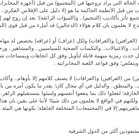
ه الحالة التي يراد تروجيها في (المجتمع) من قبل (أجهزة المخابر
ن قبل الأنظمة الحاكمة ما هو إلا دليل على الإفلاس الفكري.. وال
 تأثر بأكاذيب (التنجيم).. و(التنبؤات الزائفة)؛ بعد إن روج لهم إ
 لا يعلمون بان كلام هؤلاء (الدجالين) قد أملء من قبل قوى (المخ
العرافين) و(العرافات) ولكل (عراف) أو (عرافه) يخصص له مهام خ
 والاغتيالات.. والنكسات الصحية للسياسيين.. والمشاهير.. ورج
لكل حدث رمزية مبهمة قابلة لتأويل وفق كل اتجاهات وبمساحات شا
 ويتقلص؛ وفق قواعد اللعبة المخابراتية .
) من (العرافين) و(العرافات) لا يصنف كلامهم إلا بأوهام.. وأكاذي
 والمنطق.. والدليل في أي مجال كان؛ بقدر ما يكون أمره من باب 
لخارقة؛ لفعلوا ذلك بما ينفعوا أنفسهم ولتنبئوا بمستقبلهم الزاهر.
لكنهم في الواقع لا يعلمون من ذلك شيئا؛ لأننا على يقين بان هذ
يريتهم إلا في (المجتمعات) المتخلفة الجاهلة؛ بكونها هي البيئة هي 
مشعوذين أكثر من الدول الشرقية