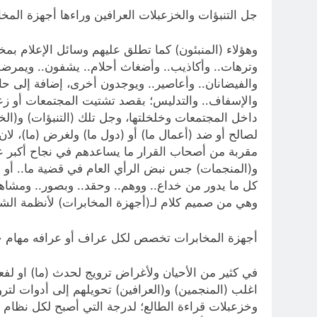
جل التنبؤات والخزعبلات العرافين وراءها أجهزة المخ
وهؤلاء (المنبئون) كما تطلق عليهم وسائل الإعلام بم
وترهات.. وأكاذيب.. وأضغاث أحلام.. يشفون.. ويمرضون.
والفيضانان.. وأعاصير.. ويوجدون أخرى، إضافة إلى حا
والإسفاف.. والتدليس؛ بقصد تشتيت المجتمعات أو زعز
داخل المجتمعات وخلخلتها، وجل تلك (التنبؤات) و(الخ
لصالح أو ضد (أعمال ما) أو (دول ما) ولغرض (ما)، لا
مقربة من أصحاب القرار ما يساعدهم في نجاح أكبر عد
و(المنجمات) جس نبض الرأي العام في قضية ما.. أو حدث 
كل ما يدور من خداع.. ووهم.. وحقد.. وبصور.. ومشاهد
وهي من صميم كلام لـ(أجهزة المخابرات) لأنظمة الشم
أجهزة المخابرات تخصص لكل عراف أو عرافه مهام
في كثير من الأحيان ولأغراض ترويج لحدث (ما) او لفعل
اغلب (المنجمين) و(العرافين) تحويلهم إلى أدوات لترو
وخزعبلات قراءة الطالع؛ لدرجة التي أصبح لكل نظام