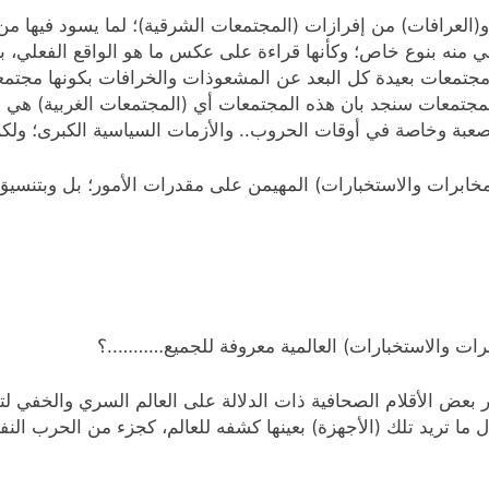
و(العرافات) من إفرازات (المجتمعات الشرقية)؛ لما يسود فيها من
 منه بنوع خاص؛ وكأنها قراءة على عكس ما هو الواقع الفعلي، بمع
تمعات بعيدة كل البعد عن المشعوذات والخرافات بكونها مجتمعات
 المجتمعات سنجد بان هذه المجتمعات أي (المجتمعات الغربية) ه
لصعبة وخاصة في أوقات الحروب.. والأزمات السياسية الكبرى؛ ولك
لمخابرات والاستخبارات) المهيمن على مقدرات الأمور؛ بل وبتنس
برات والاستخبارات) العالمية معروفة للجميع………..؟
بر بعض الأقلام الصحافية ذات الدلالة على العالم السري والخفي
ما تريد تلك (الأجهزة) بعينها كشفه للعالم، كجزء من الحرب الن