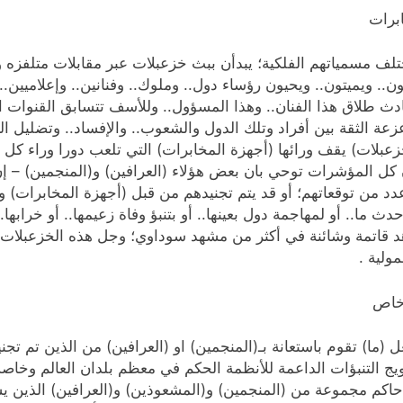
ابرات
ختلف مسمياتهم الفلكية؛ يبدأن ببث خزعبلات عبر مقابلات متلفزه و
. ويميتون.. ويحيون رؤساء دول.. وملوك.. وفنانين.. وإعلاميين.. 
دث طلاق هذا الفنان.. وهذا المسؤول.. وللأسف تتسابق القنوات ا
عة الثقة بين أفراد وتلك الدول والشعوب.. والإفساد.. وتضليل ا
زعبلات) يقف ورائها (أجهزة المخابرات) التي تلعب دورا وراء كل 
ن كل المؤشرات توحي بان بعض هؤلاء (العرافين) و(المنجمين) – إن
د من توقعاتهم؛ أو قد يتم تجنيدهم من قبل (أجهزة المخابرات) وا
ما.. أو لمهاجمة دول بعينها.. أو بتنبؤ وفاة زعيمها.. أو خرابها..
 قاتمة وشائنة في أكثر من مشهد سوداوي؛ وجل هذه الخزعبلات.. و
ولية .
 خاص
 (ما) تقوم باستعانة بـ(المنجمين) او (العرافين) من الذين تم تج
يج التنبؤات الداعمة للأنظمة الحكم في معظم بلدان العالم وخاصة 
 حاكم مجموعة من (المنجمين) و(المشعوذين) و(العرافين) الذين 