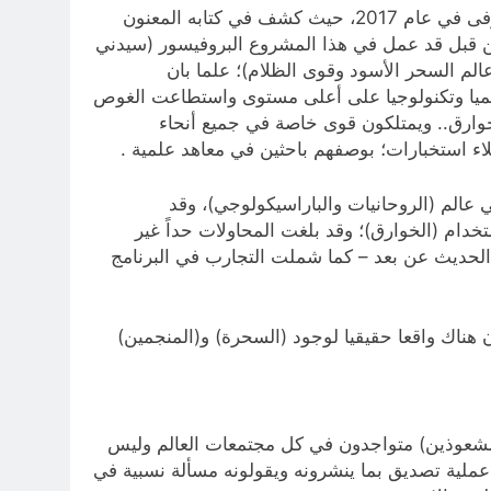
ومن أمثلة بعينها في هذا السياق ما كتبه الكاتب الصحافي والمحقق (جوردن توماس) كاتب (بريطاني الجنسية) والذي توفى في عام 2017، حيث كشف في كتابه المعنون
من قبل قد عمل في هذا المشروع البروفيسور (سيدني
الم السحر الأسود وقوى الظلام)؛ علما بان
 علميا وتكنولوجيا على أعلى مستوى واستطاعت الغوص
وارق.. ويمتلكون قوى خاصة في جميع أنحاء
لاء استخبارات؛ بوصفهم باحثين في معاهد علمية .
عالم (الروحانيات والباراسيكولوجي)، وقد
خدام (الخوارق)؛ وقد بلغت المحاولات حداً غير
الحديث عن بعد – كما شملت التجارب في البرنامج
ن هناك واقعا حقيقيا لوجود (السحرة) و(المنجمين)
المشعوذين) متواجدون في كل مجتمعات العالم وليس
ملية تصديق بما ينشرونه ويقولونه مسألة نسبية في