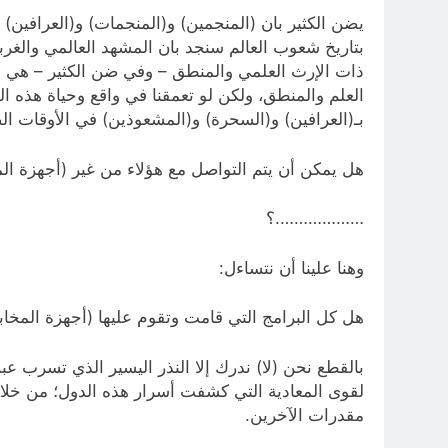
يضن الكثير بان (المنجمين) و(المنجمات) و(العرافين) 
بتاريخ شعوب العالم سنجد بان المشهد العالمي والغربي
ذات الإرث العلمي والمنطق – وفي ضن الكثير – هي مج
العلم والمنطق، ولكن لو تعمقنا في واقع وحياة هذه
بـ(العرافين) و(السحرة) و(المشعوذين) في الأوقات ا
هل يمكن أن يتم التواصل مع هؤلاء من غير (أجهزة ا
……………….؟
وهنا علينا أن نتساءل:
هل كل البرامج التي قامت وتقوم عليها (أجهزة المخا
بالقطع نحن (لا) ندرك إلا النذر اليسير الذي تسرب ع
لقوى المعادية التي كشفت أسرار هذه الدول؛ من خلال 
مقدرات الآخرين.