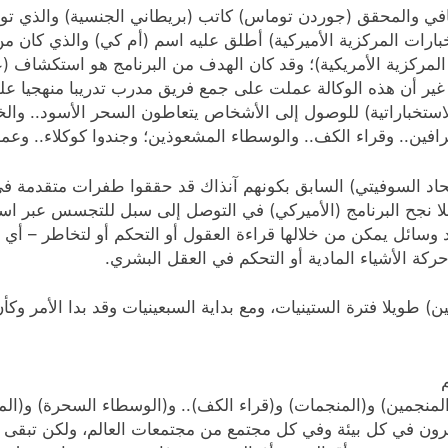
ارات المركزية الأميركية) أطلق عليه اسم (أم كي) والذي كان 
لمركزية الأمريكية)؛ وقد كان الهدف من البرنامج هو استكشاف (ع
ك، غير أن هذه الوكالة عملت على جمع فريق مدرب تدريبا منهجيا
ستخباراتية) للوصول إلى الأشخاص يتعاطون السحر الأسود.. والخ
رافين.. وقراء الكف.. والوسطاء المشعوذين؛ وجندوا كوكلاء.. وعم
اد السوفيتي) السابق بكونهم آنذاك قد حققوا طفرات متقدمة في 
علا نجح البرنامج (الأميركي) في التوصل إلى سبل للتجسس عبر است
سائل يمكن من خلالها قراءة العقول أو التحكم أو لتخاطر – أي 
 حركة الأشياء المادية أو التحكم في العقل البشري.
) طويلا فترة الستينيات، ومع بداية السبعينيات وقد بدا الأمر وكأ
(المنجمين) و(المنجمات) و(قراء الكف).. و(الوسطاء السحرة) و(
ون في كل بيئة وفي كل مجتمع من مجتمعات العالم، ولكن تبقى ع