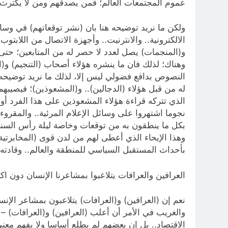
عموم المجتمعات العالم؛ فمن يصدقهم ومن لا يكترث ب
ولكن ما نريد توضيحه هنا بان (نشر توقعاتهم) في وسا
الالكترونية.. والانترنيت.. وأجهزة الاتصال من اللابتو
و(المنجمات) يصل لعدد لا حصر له من المتابعين؛ حتى 
وهناك؛ لذلك فان ما ينشره هؤلاء أصحاب (التنجيم) و(ا
النصوص بدافع فضولي ليس إلا، لذلك ما نريد توضيحه
له من قبل هؤلاء (الدجالين).. و(المشعوذين)؛ فيصيبه
الذي تتركه قراءة هؤلاء المشعوذين على هذا الفرد أو 
نجوما اشتهروا على وسائل الإعلام المرئية.. والمقرو
بكل ما ينطقون به من توقعات وخاصة ليلة رأس السنة، 
وهذا الإيحاء الذي أعطى لهم من لدن قوى (المخابرتية) 
بأحداث المستقبل السياسي للمنطقة والعالم.. وقادته 
العرافين والعرافات يتلاعبوا بمشاعرنا الإنسان دون ا
نعم إن (العرافين) و(العرافات) يتلاعبون بمشاعر الإ
والغريب في الأمر أن أعلب (العرافين) و(العرافات) – 
الاقتصاد.. بل إن بعضهم لم يطلع أساسا ولا يفهم معنى