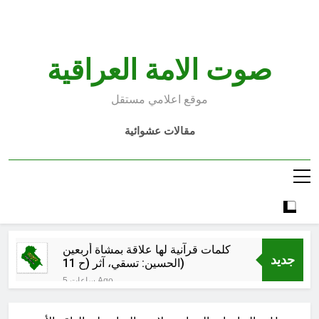
Ski
t
conten
صوت الامة العراقية
موقع اعلامي مستقل
مقالات عشوائية
كلمات قرآنية لها علاقة بمشاة أربعين
جديد
الحسين: تسقي، آثر (ح 11)
5 ساعات Ago
مجلس حسيني (دواعي نصب مآتم
العزاء الحسيني)