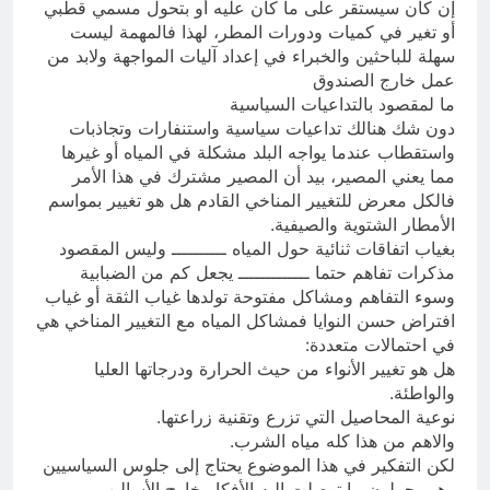
إن كان سيستقر على ما كان عليه أو بتحول مسمي قطبي
أو تغير في كميات ودورات المطر، لهذا فالمهمة ليست
سهلة للباحثين والخبراء في إعداد آليات المواجهة ولابد من
عمل خارج الصندوق
ما لمقصود بالتداعيات السياسية
دون شك هنالك تداعيات سياسية واستنفارات وتجاذبات
واستقطاب عندما يواجه البلد مشكلة في المياه أو غيرها
مما يعني المصير، بيد أن المصير مشترك في هذا الأمر
فالكل معرض للتغيير المناخي القادم هل هو تغيير بمواسم
الأمطار الشتوية والصيفية.
بغياب اتفاقات ثنائية حول المياه ــــــــــ وليس المقصود
مذكرات تفاهم حتما ـــــــــــــ يجعل كم من الضبابية
وسوء التفاهم ومشاكل مفتوحة تولدها غياب الثقة أو غياب
افتراض حسن النوايا فمشاكل المياه مع التغيير المناخي هي
في احتمالات متعددة:
هل هو تغيير الأنواء من حيث الحرارة ودرجاتها العليا
والواطئة.
نوعية المحاصيل التي تزرع وتقنية زراعتها.
والاهم من هذا كله مياه الشرب.
لكن التفكير في هذا الموضوع يحتاج إلى جلوس السياسيين
وهم يحملون ما توصلت اليه الأفكار خارج الأساليب