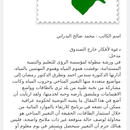
7 ساعات Ago
ازمة العلم العراقي.. ليست ازمة فقدان
الوطنية عند العراقيين.. بل (ازمة فقدان
الوطنية بالعلم نفسه) نركز على فئة
7 ساعات Ago
الأغلبية (لا ترفع العلم العراقي) وبنفس
الوقت (تغضب عندما ترى عراقي يرفع علم
اسم الكاتب : محمد صالح البدراني
اجنبي)
دعوة لأفكار خارج الصندوق
مدخل:
في ورشة مطولة لمؤسسة الرؤى للتعليم والتنمية
المستدامة، نوقشت هموم المياه وهموم المهتمين بالمياه،
أدارتها الدكتورة سندس احمد وتطرق الدكتور رمضان إلى
مواضيع متعددة منها التغيير المناخي وحروب المياه وكانت
مشاركة من نخبة طيبة من بلد ثري بالطاقات وواسع
الاهتمامات وملتصق بأرضه وحبه لخدمتها، ولقد ارتأيت أن
أضع في هذا المقال ما يشبه التوصية لحكومة عراقية
ممكن أن تضعه في برنامج للارتقاء بالموارد المائية من
خلال استثمار الطاقات، الحقيقة أن التغيير المناخي هو
محاولة لوصف حالة متوقعة غير ذات ملامح واضحة، فليس
هنالك جزم أن التغيير سيحصل ويستقر في يوم معلوم أو