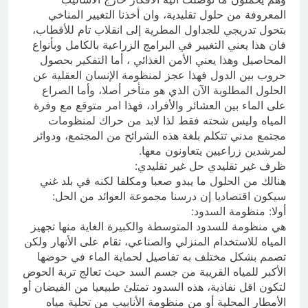
المعروفة من حلول تقليدية، وان أخذنا التغيير المناخي
بتحول تدريجي للجداول المطرية إلى انقلاب تام للأقطاب،
فان هذا يعني التغيير في البرامج الزراعية بالكامل وبأنواع
المحاصيل وهذا يعني الأمن الغذائي ، أما التفكير بحصول
حروب بين الدول فهذا عجز لمنظومة الإنسان العقلية عن
الحلول المطلوبة الآن الذي هو متأخر أصلا، وأما الصراع
على الماء بين العشائر والأفراد، فهذا امر متوقع مع وفرة
المياه وليس شحته فقط لذا لابد من حراك لمنظومات
مجتمع مدني تتكلم بلغة هذه الشرائح من المجتمع، ودوائر
لمرشدين زراعيين يتعاونون معها.
ظرف غير تقليدي حل غير تقليدي:
هنالك من الحلول ما يبدو صعبا ومكلفا لكنه في بلد غني
سيكون اقتصاديا إن درسنا مجموعة العوائد من الحل:
أولا: منظومة السدود:
هي منظومة للسدود المتوسطة والكبيرة الغاية منها تجهيز
المياه للاستخدام المنزلي والصناعي، تقام على الأنهار ولكن
تصمم بشكل مختلف به تفاصيل لحماية الماء في حوضها
الأكبر للمياه القريبة من جسم السد حيث تعالج تربة الحوض
لتكون اقل نفاذية، هذه السدود تمتلئ طبيعيا من الفيضان أو
الأمطار المحلية أو من منظومة الأنابيب من تحلية مياه