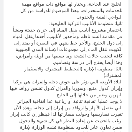
الخليج عند الحاجة، ويختار لها مواقع ذات مواقع مهمة
للخدمات والمنحدرات، وهذا الموضوع للدراسة من كل
النواحي الفنية والجدوى.
ثانيا: منظومة الأنابيب التركية الخليجية:
باختصار مشروع أنابيب ينقل المياه إلى خزان حديثة وينشأ
في مقدمة السد ناظم ومأخذين لأنابيب، أحدها ينقل المياه
إلى دول الخليج، والأخر حط ينتهي في البصرة أو يمتد إلى
الكويت لنقل الماء إلى مجموعات الإسالة المدن الجنوبية
كافة لتجنب حالات الشحة وما تسببها من أوبئة وأمراض،
وهذا أيضا يحتاج إلى دراسة وتصاميم.
ثالثا: منظومة الإدارة (التخطيط المشترك والاستثمار
المشترك)
البلاد الأربعة التي تؤثر على حوض دجلة والفرات هي تركيا
وإيران كدول منبع، وسوريا والعراق كدول تشحن روافد فيها
النهرين وتعبر من خلالها إلى الخليج.
لا يوجد عمليا اتفاقية ثنائية أو رباعية عدا اتفاقية الجزائر
التي تفصل الأنهار والروافد من إيران إلى دجلة، وهذه الآن
تغيرت تضاريسها وحولت مساراتها لذا فينظر إن كانت إيران
ترغب بالحديث عن إعادة النظر في كل شيء والدخول
ضمن تعاون عابر للحدود بمنظومة تشبه الوزارة لإدارة