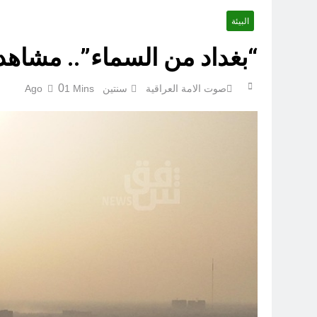
البيئة
“بغداد من السماء”.. مشاهد ص
0
صوت الامة العراقية
سنتين Ago
1 Mins
الكاتبان باقر الزبيدي ورياض سعد يحذران من الجولاني (ح 1) (وإذا كنت فيهم فأقمت لهم الصلاة فلتقم طائفة منهم معك وليأخذوا أٍسلحتهم)