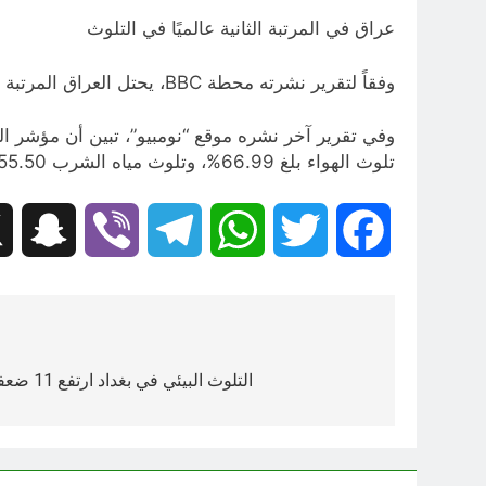
عراق في المرتبة الثانية عالميًا في التلوث
وفقاً لتقرير نشرته محطة BBC، يحتل العراق المرتبة الثانية عالمياً في التلوث البيئي بعد روسيا، حيث يتم حرق 18 مليار متر مكعب من الغاز سنوياً.
تلوث الهواء بلغ 66.99%، وتلوث مياه الشرب 55.50%، وارتفاع الضوضاء إلى 52.06%.
hat
Viber
Telegram
WhatsApp
Twitter
Facebook
تصفّح
المقالات
التلوث البيئي في بغداد ارتفع 11 ضعفا والخبراء يدقون ناقوس الخطر