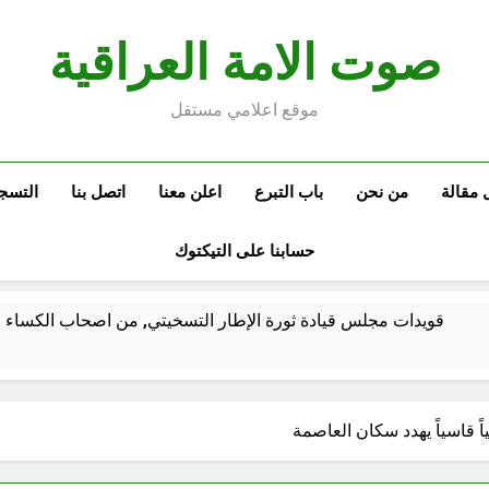
صوت الامة العراقية
موقع اعلامي مستقل
 مقالة
من نحن
باب التبرع
اعلن معنا
اتصل بنا
التسج
حسابنا على التيكتوك
قويدات مجلس قيادة ثورة الإطار التسخيتي, من اصحاب الكساء ا
الكاتبان باقر الزبيدي ورياض سعد يحذران من الجولاني (ح 2) (فاذا سجدوا فليكونوا من ورائكم)
اً قاسياً يهدد سكان العاصمة
اع الهوية الوطنية وجدلية بناء الدولة
من كان المست