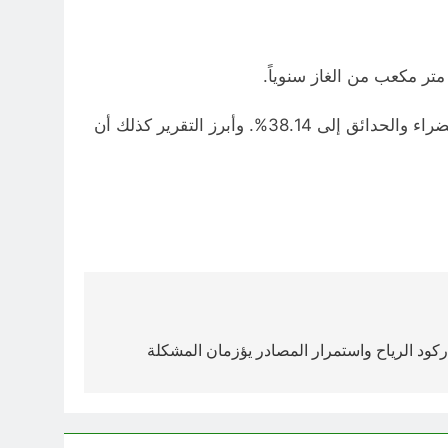
وفي تقرير آخر نشره موقع “نومبيو”، تبين أن مؤشر التلوث في العراق ارتفع إلى 73.59%، مع تدهور جودة الأماكن الخضراء والحدائق إلى 38.14%. وأبرز التقرير كذلك أن
ركود الرياح واستمرار المصادر يؤزمان المشكلة