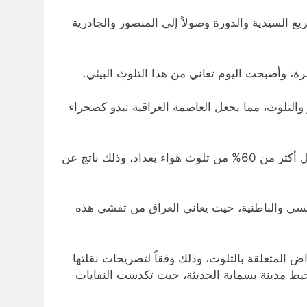
ع السيدية والدورة وصولاً إلى المنصور والجادرية
ة، وأصبحت اليوم تعاني من هذا التلوث البيئي.
التلوث، مما يجعل العاصمة العراقية تبدو كصحراء
وفي هذا السياق، أوضح رئيس المركز الاستراتيجي لحقوق الإنسان في العراق فاضل الغراوي، أن عوادم المركبات تشكل أكثر من 60% من تلوث هواء بغداد، وذلك ناتج عن
سي والباطنية، حيث يعاني العراق من تفشي هذه
اض المتعلقة بالتلوث، وذلك وفقاً لتصريحات نقلتها
يط مدينة بسماية الحديثة، حيث تكدست النفايات