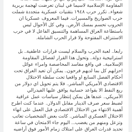
المقاومة الإسلامية لاسيما في لبنان تعرضت لهجمة بربرية
شعواء.. تكرر حرب ١٩٤٨ بتقنيات عسكرية متجددة شملت
حرب الصواريخ والمسيرات. فيما المعروف عسكريا ان
الحروب تحسم بمسك الأرض.. وفي كل الأحوال ليس
باستطاعة العراق المساهمة والتنسيق الفاعل لا في حرب
الاستنزاف المفتوحة ولا قرار الحرب الشاملة.
رابعا.. لعبة الحرب والسلام ليست قرارات عاطفية.. بل
استراتيجية دولة.. وتحول هذا القرار لفصائل المقاومة
الإسلامية.. في واقع مفاسد المحاصصة وامراء عوائل
احزابهم كل بما لديهم فرحون.. يمكن أن تعيد العراق تحت
أحكام الفصل السابع او واقعيا تحت سلطة الاحتلال
الاقتصادي الأمريكي المباشر.. فلا يتم تحويل اي دولار من
ريع النفط الا بقواعد حسابية يوافق عليها الفيدرالي
الأمريكي.. عندها هل يمكن إنتظار سياسات عمل عراقية
لضبط سعر صرف الدينار مقابل الدولار.. عندما كنت اطرح
أهمية الانتهاء من الاحتلال الاقتصادي قبل العمل على انهاء
الاحتلال العسكري المباشر.. كانت بعض الشخصيات تعاتب
وتزعل ومنهم من يغضب… اليوم جاء الامتحان في ساعة
تحديد قدرات العراق على امتلاك زمام الأمور فوق أراضيه