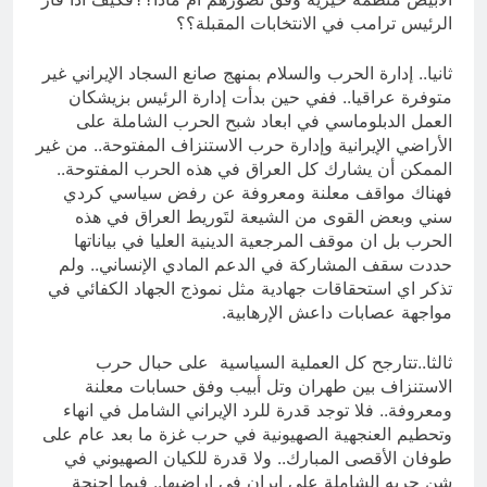
الرئيس ترامب في الانتخابات المقبلة؟؟
ثانيا.. إدارة الحرب والسلام بمنهج صانع السجاد الإيراني غير
متوفرة عراقيا.. ففي حين بدأت إدارة الرئيس بزيشكان
العمل الدبلوماسي في ابعاد شبح الحرب الشاملة على
الأراضي الإيرانية وإدارة حرب الاستنزاف المفتوحة.. من غير
الممكن أن يشارك كل العراق في هذه الحرب المفتوحة..
فهناك مواقف معلنة ومعروفة عن رفض سياسي كردي
سني وبعض القوى من الشيعة لتَوريط العراق في هذه
الحرب بل ان موقف المرجعية الدينية العليا في بياناتها
حددت سقف المشاركة في الدعم المادي الإنساني.. ولم
تذكر اي استحقاقات جهادية مثل نموذج الجهاد الكفائي في
مواجهة عصابات داعش الإرهابية.
ثالثا..تتارجح كل العملية السياسية على حبال حرب
الاستنزاف بين طهران وتل أبيب وفق حسابات معلنة
ومعروفة.. فلا توجد قدرة للرد الإيراني الشامل في انهاء
وتحطيم العنجهية الصهيونية في حرب غزة ما بعد عام على
طوفان الأقصى المبارك.. ولا قدرة للكيان الصهيوني في
شن حربه الشاملة على إيران في اراضيها.. فيما اجنحة