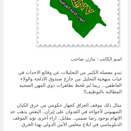
النووية والتكنولوجية غير المعلنة… نحو
هندسة ردع جديدة في الشرق الأوسط ؟
14 ساعة Ago
خطب صلاة الجمعة (ح 26) (مفهوم
أسماء الله الحسنى)
15 ساعة Ago
اسم الكاتب : مازن صاحب
تبدو معضلة الكثير من التحليلات عن وقائع الاحداث في
غياب منهجية التحليل من خارج صندوق الادلجة والولاء
العاطفي… ربما لم تلحظ تظاهرات ذوي المهن الصحية
المطالبة بالتوظيف!!
مثال ذلك موقف العراق كجهاز حكومي من خرق الكيان
الصهيوني لأجواءه في العدوان على إيران.. البعض يذهب حد
الاتهام بوجود رضا ضمني.. مقابل.. اراء أخرى تؤيد الموقف
الدبلوماسي في ابلاغ مجلس الأمن الدولي بهذا الخرق.