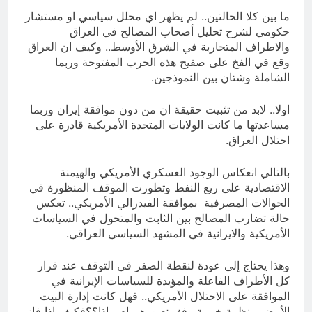
ما بين كلا الحالتين.. لم يظهر اي محلل سياسي او مستشار
حكومي لشرح تحليل أصحاب المصالح في العراق
والاطراف المتحاربة في الشرق الأوسط.. وكيف ان العراق
وقع في الفخ على صفيح هذه الحرب المفتوحة وربما
الشاملة وشتان بين النموذجين.
اولا.. لابد من تثبيت حقيقة ان من دون موافقة إيران وربما
مساعدتها ما كانت الولايات المتحدة الأمريكية قادرة على
احتلال العراق.
بالتالي انعكاس الوجود العسكري الأمريكي والهيمنة
الاقتصادية على ريع النفط وتطورت الموقف المنظورة في
الحوالات المصرفية بموافقة الفيدرالي الأمريكي.. تعكس
حالة تضارب المصالح بين الثابت والمتحول في السياسات
الأمريكية والايرانية في المشهد السياسي العراقي.
وهذا يحتاج إلى عودة لنقطة الصفر في التوقف عند قرار
كل الأطراف الفاعلة والمؤيدة للسياسات الإيرانية في
الموافقة على الاحتلال الأمريكي.. فهل كانت إدارة البيت
الأبيض منظمة خيرية وفق تصورهم ام ماذا؟؟فكيف اذا فاز