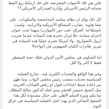
فاين هي تلك الاصوات المعترضة على فك ارتباط ريع النفط
بحماية الرئيس الأمريكي وإدارة الفيدرالي الأمريكي؟؟
كل ذلك يؤكد ان نظام مفاسد المحاصصة والمكونات.. على
شفا هاوية تضارب المصالح الأمريكية والايرانية.. ولست
باستطاعة العراق لعب دور (الموازن) بينهما تحت عنوان
احترام سيادته. فلا إيران تحترم هذه السيادة عندما ضربت
اربيل بالصواريخ.. ولا امريكا تحترم عمليا هذه السيادة في
تمرير طائرات الكيان الصهيوني في أجواءه!!!
اما الشكوى في مجلس الأمن الدولي فتلك حجة المضطر
فقط لا أكثر ولا أقل.
وفي هذا الواقع والتحديات الكبرى فيه.. تتنازع العملية
السياسية تحديات منصب رئيس مجلس النواب. وما ظهر
من إعادة ضبط اعدادات قبول او رفض القيادات الحزبية
مثل الشيخ خميس الخنجر ومن قبله الدكتور صالح المطلك..
بما يثلم وتيرة السلم الاهلي على حبال مشدودة لكل هذا
الصفيح الساخن الذي يهدد اصل العملية السياسية في عراق
اليوم.