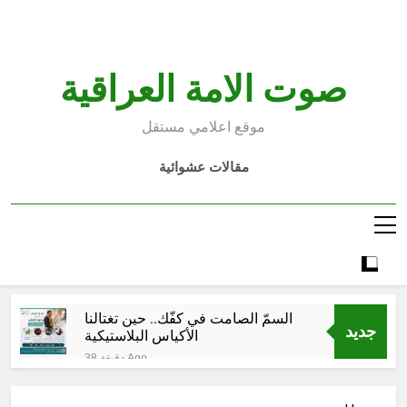
Ski
t
conten
صوت الامة العراقية
موقع اعلامي مستقل
مقالات عشوائية
السمّ الصامت في كفّك.. حين تغتالنا
جديد
الأكياس البلاستيكية
38 دقيقة Ago
خطب صلاة الجمعة (ح 22) (تمييز
وخلافة بني البشر)