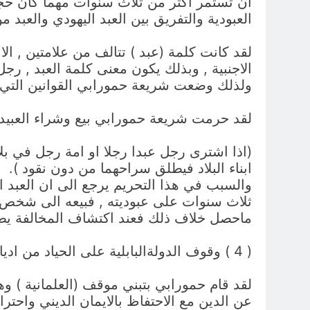
ان تستمر اكثر من ثلاث سنوات مهما كان حجم 
العبودية والتفريق بين العبد اليهودي والعبد من 
لقد كانت كلمة (عبد ) تتالف من علامتين , الاول
الاجنبية , وبذلك يكون معنى كلمة العبد , رجل م
ولذلك وضعت شريعة حمورابي القوانين التي تن
لقد حرمت شريعة حمورابي بيع وشراء العبيد من البابل
(اذا اشترى رجل عبدا رجلا او امة رجل في بلاد 
ابناء البلاد فيطلق سراحهما من دون نقود ).
والسبب في هذا التحريم يرجع الى ان العبد ال
ثلاث سنوات على عبوديته , فبيعه الى شخص ثان
ماحصل خلاف ذلك فعند اكتشاف المخالفة يطلق 
( 4 ) وقوف الدولةالبابلية على الحياد من اديان شعوبها
لقد قام حمورابي بتبني موقف (العلمانية ) وه
عن الدين مع الاحتفاظ بالايمان الديني واحترا