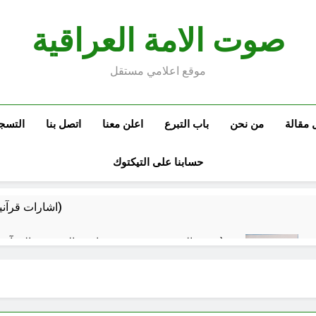
صوت الامة العراقية
موقع اعلامي مستقل
 مقالة
من نحن
باب التبرع
اعلن معنا
اتصل بنا
التسج
حسابنا على التيكتوك
اشارات قرآنية من كتاب السبايا للسيد الحسني (ح 4)
جيش المرجعية ضرورة عراقية: القوة في القرآن الكريم (ح 13) (ويزدكم قوة الى قوتكم)
صحتنا في خطر: معاً لمواجهة المواد البلاستيكية
4 ساعات Ago
سطور حقيقية … وأخرى فانتازية سوريالية في الحقبة الديستوبية مع مؤسساتنا الصحية !!