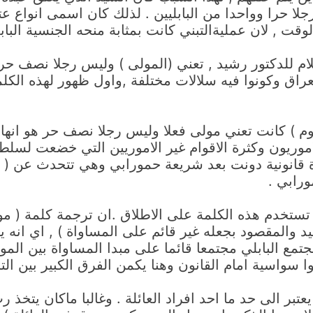
جلا حرا وواحدا من البابليين . لذلك كان اسمى انواع عتق
قت , لان عمليةالتبني كانت بمثابة منحه الجنسية البابل
كلام للدكتور رشيد , تعني (المولى ) وليس رجلا نصف ح
لعراق وكونوا فيه سلالات مختلفة ,واول ظهور لهذه الكل
ينوم ) كانت تعني مولى فعلا وليس رجلا نصف حر هو ان
موريون وكثرة الاقوام غير الاموريين التي خضعت لسلطا
دة قانونية دونت بعد شريعة حمورابي وهي تتحدث عن ( 
ورابي .
م تستخدم هذه الكلمة على الاطلاق .ان ترجمة كلمة ( 
 والمقصود بجعله غير قائم على المساواة ) , اي انه يف
مع البابلي مجتمعا قائما على مبدا المساواة بين المواط
نوا سواسية امام القانون وهنا يكمن الفرق الكبير بين الت
عتبر الى حد ما احد افراد العائلة . وغالبا ماكان يتخذ 