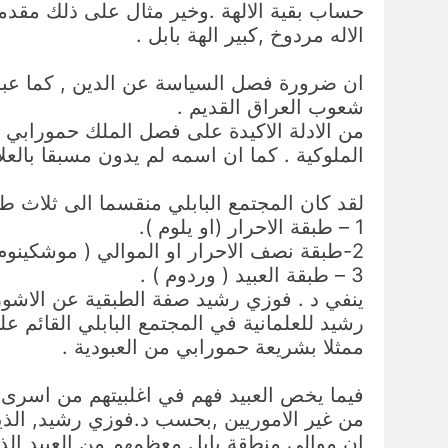
حساب بقية الالهة .وخير مثال على ذلك مقدم
الاله مردوخ ,كبير الهة بابل .
ان ضرورة فصل السياسة عن الدين , كما عبر 
شعوب العراق القديم .
من الادلة الاكيدة على فصل الملك حمورابي بي
الملوكية . كما ان اسمه لم يدون مسبقا بالعلام
لقد كان المجتمع البابلي منقسما الى ثلاث ط
1 – طبقة الاحرار (او يلوم ).
2-طبقة نصف الاحرار او الموالي ( موشكينوم ).
3 – طبقة العبيد ( وردوم ) .
ينفي د . فوزي رشيد صفة الطبقية عن الاشوري
رشيد للعلمانية في المجتمع البابلي القائم ع
ممثلا بشريعة حمورابي من العبودية .
فيما يخص العبيد فهم في اغلبيتهم من اسرى ال
من غير الاموريين ,بحسب د.فوزي رشيد, الذي
ان موالي منطقة بابل معظمهم من العبيد الذي