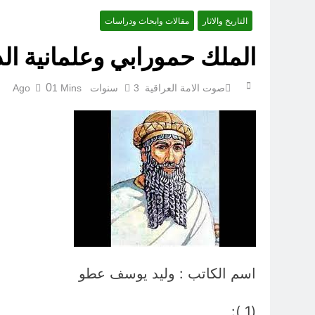
التاريخ والاثار
مقالات وابحاث ودراسات
الملك حمورابي وعلمانية الدو
0
صوت الامة العراقية
3 سنوات Ago
1 Mins
مجلس حسيني (دواعي نصب مآتم العزاء الحسيني)
اسم الكاتب : وليد يوسف عطو
(1 ):