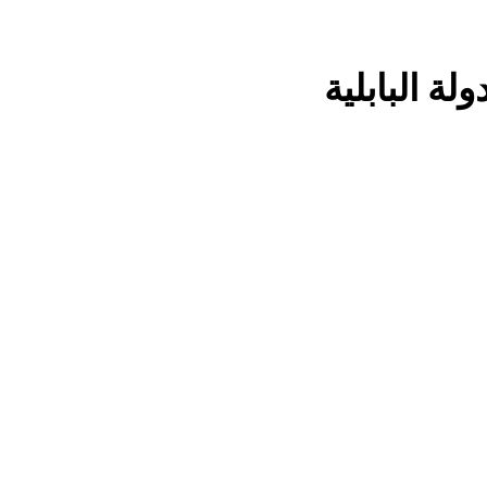
كتب ثقافية جديدة …دَردَشَاتٌ ومُشَاكَسَا
لة البابلية
من راسمالية الدولة الى راسمالية ال
كلمات قرآنية لها علاقة بمشاة أربعين الحسين: تسقي، آثر (ح 11)
17 ساعة Ago