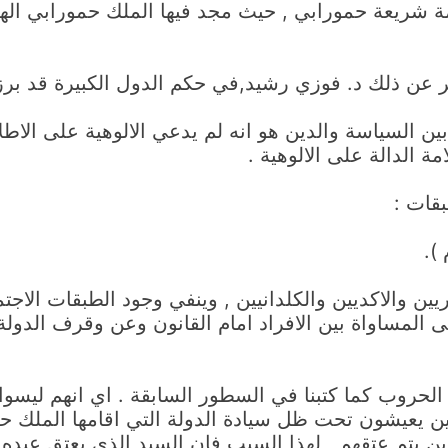
ة شريعة حمورابي , حيث مجد فيها الملك حمورابي اله
عن ذلك د. فوزي رشيد,في حكم الدول الكبيرة قد برزت
ن السياسة والدين هو انه لم يدعي الالوهية على الاطل
ة الدالة على الالوهية .
بقات :
ين والاكديين والكلدانيين , وينفي وجود الطبقات الاج
لى المساواة بين الافراد امام القانون وعن وقرف الدول
حروب كما كتبنا في السطور السابقة . اي انهم ليسوا م
ن يعيشون تحت ظل سيادة الدولة التي اقامها الملك حم
ن يتم عتقهم , لهذا السبب فان السيد الذي يعتق عبده 