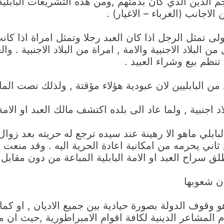
الدين الذي كان بذمتهم ,ومن هذه التشريعات البابلية
الاجانب (الغرباء – الاغيار) .
ى تمثل الرجل اذا كان العبد رجلا وتمثل امراة اذا كانت ا
ن البلاد الاجنبية والامة , امراة من البلاد الاجنبية . و
ظم بيع وشراء العبيد .
يين لان عبودية هؤلاء مؤقتة , ولذلك نصت المادة ( 280 ) على ما
اجنبية , ولما عاد الى بلده اكتشف مالك العبد او الامة ع
بابلي ماهو الا رهينة عند سيده ترجع له حريته بعد زوا
ي يحرمه من امكانية اعادة الحرية اليه . وقد منعت الش
سراح العبد او الامة البابلية المباعة من دون مقابل 
و وقوف الدولة بصورة حيادية بين جميع الاديان , او كم
م المشاعر الدينية لكافة اقوام الامبراطورية ,حيث ان م