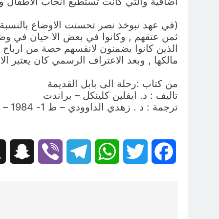
اضافية والتي كانت تستطيع انجاب الاطفال ول
(في عهد نبوخذ نصر تحسنت الاوضاع بالنسبة 
ثمن عتقهم , وكانوا في بعض الا حيان في وض
الذين كانوا يضمنون لانفسهم حصة من ارباح ور
مالكها , وبعد الاعتراف الرسمي كان يعتبر الا
من كتاب :رحلة الى بابل القديمة
تاليف : د. ايفلين كلينكل – براندت
ترجمة : د . زهدي الداوودي – ط 1- 1984 – دار المدى سورية –لبنان – العراق.
hat
Viber
Telegram
WhatsApp
Twitter
Facebook
تصفّح