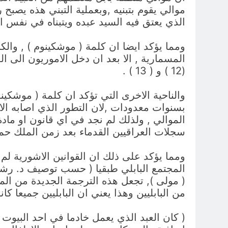
موالي يقوم بتبنيه ,وبعملية التبني هذه يصبح ر
الذي يعتق فيه السيد عبده ويتبناه في نفس الو
ومما يؤكد ايضا ان كلمة ( موشكينوم ) , وال
المسمارية , الا بعد ان دخل الاموريون الى ا
(12 ) و ( 13 ) .
والناحية الاخرى التي تؤكد ان كلمة ( موشك
بسنوات معدودات ,لان التطور الذي اصابه الا
الموالي , ولذلك لم نجد في اي قانون او ما
سجلات العراقيين القدماء بعد زمن الملك حم
ومما يؤكد على ذلك ان القوانين الاشورية ل
المجتمع البابلي طبقيا ( حسب توصيف د. رشيد
( مولى ), تجعل هذه الترجمة الجديدة من المجت
من البابليين وهذا يعني ان البابليين جميعا كا
( كان العبد الذي يعمل خادما في احد البيوت ي