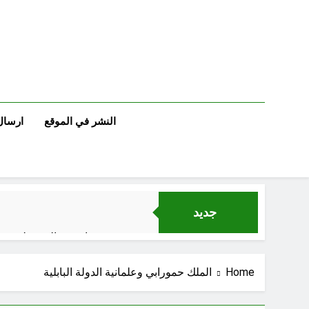
Ski
t
conten
النشر في الموقع
ارسال
جديد
اصدع بالحق ولو مرّة
18 دقيقة Ago
Home
الملك حمورابي وعلمانية الدولة البابلية