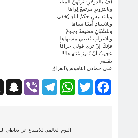
(فَ بالدولارِ) تُرتَهنُ المنايا
وبالتزويرِ مرتفعٌ لِواها
وبالتدليسِ حكمُ اللهِ يُخفى
وللاسيادِ أُمتَنا سباها
وللشُبّانِ مضيعةٌ وجوعٌ
وللاغرابِ تُعطي مشتهاها
فإنكَ إنْ ترى قولي جزافاً.
عجيبٌ أنْ تُميزَ مُنْتهاها!!!
بقلمي
علي حمادي الناموس\العراق
hat
Viber
Telegram
WhatsApp
Twitter
Facebook
تصفّح
المقالات
اليوم العالمي للامتناع عن تعاطي التبغ