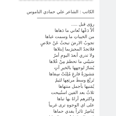
الكاتب : الشاعر علي حمادي الناموس
—————————————
رؤى قبل …..
ألاّ دَعْها تُعاني ما دَهاها
من الخيباتِ ما وسمت غباها
تجوبُ الارضَ تبحثُ عَنْ خلاصٍ
فلاتجدُ المجيرَبما إبتلاها
ولا تدري أبعدَ اليومِ أمرٌ
سَيبْني ما تحطمَ مِنْ عُلاها
يُشارُ لوجهها بالخيرِ آتٍ
مَشورَةُ فارغٍ مُلِئَتْ سِفاها
تَربَّعَ وسطَ مربَعِها لئيمٌ
يُمَنيها بأجمل منتهاها
ثلاثٌ بعد الفين استُبيحت
واكثرهم أراهُ بها تباها
على اي الوجوهِ ترى غريباً
يُناصِرُ ثائراً يفدي حماها