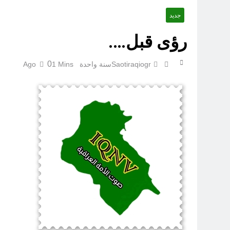
جديد
‏نحو ترمي
رؤى قبل….
0
Saotiraqiogr
سنة واحدة Ago
1 Mins