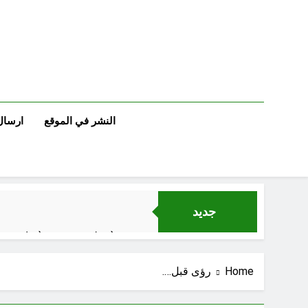
Ski
t
conten
النشر في الموقع
ارسال
جديد
مجلس حسيني (دواعي نصب مآتم العزاء الحسيني)
عْاشُورْاءُالسَّنَةُ الثَّالِثةَ عشَرَة(٢٢)[إِنتفاضةُ صفَر…تمرُّدٌ حُسَينيٌّ][ب]
Home
رؤى قبل….