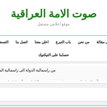
صوت الامة العراقية
موقع اعلامي مستقل
 مقالة
من نحن
باب التبرع
اعلن معنا
اتصل بنا
التسج
حسابنا على التيكتوك
من راسمالية الدولة الى راسمالية ال
كلمات قرآنية لها علاقة بمشاة أربعين الحسين: تسقي، آثر (ح 11)
8 ساعات Ago
المخطط بياني /
9 ساعات Ago
ماذا لو كان المدير اقوى من الوزير ؟
المن