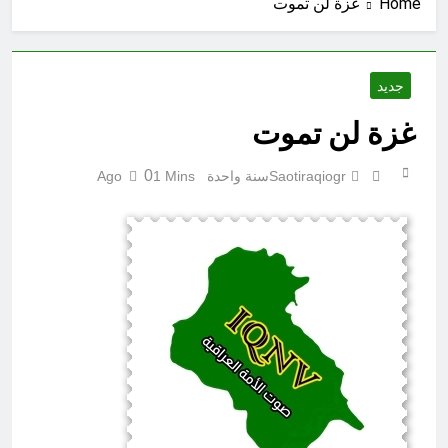
Home
غزة لن تموت
ساعتين Ago
من حلف بغداد إلى الحلف السعودي
التركي الباكستاني- وفوائد انضمام
العراق له!
4 ساعات Ago
جديد
شعراء العراق الذين بقيت قبورهم في
المنافي.. ووصايا لم تُنفذ
غزة لن تموت
5 ساعات Ago
لوحة النشوة / راي الفلسفة
0
Saotiraqiogr
سنة واحدة Ago
1 Mins
التجريدية للانسان
5 ساعات Ago
الولاية التكوينية / راي الفلسفة
التجريدية للانسان
6 ساعات Ago
السمّ الصامت في كفّك.. حين تغتالنا
الأكياس البلاستيكية
8 ساعات Ago
خطب صلاة الجمعة (ح 22) (تمييز
وخلافة بني البشر)
12 ساعة Ago
الكاتبان باقر الزبيدي ورياض سعد يحذران