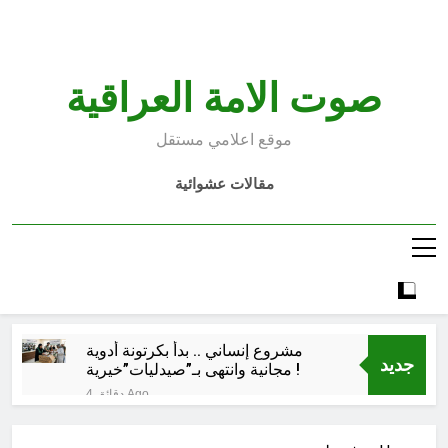
Ski
t
conten
صوت الامة العراقية
موقع اعلامي مستقل
مقالات عشوائية
مشروع إنساني .. بدأ بكرتونة أدوية
جديد
مجانية وانتهى بـ”صيدليات”خيرية !
4 دقائق Ago
اتفاق مكة.. لحظة إعادة تشكيل
للتوازنات الإقليمية