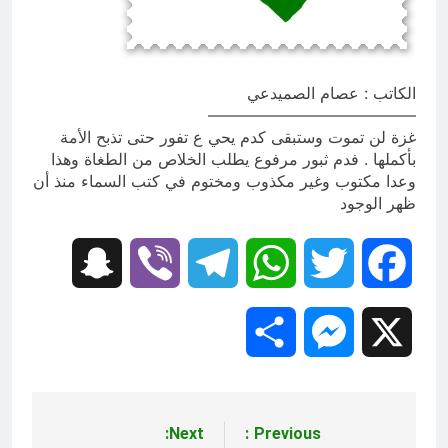
من الجولاني (ح 4) (وليأخذوا حذرهم
وأسلحتهم ود الذين كفروا لو تغفلون عن
12 ساعة Ago
أسلحتكم وأمتعتكم)
مقترح داعية الميدان للتعريف بتعاليم
وأحكام الشرائع والأديان
الكاتب : عصام الصميدعي
12 ساعة Ago
—————————————
غزة لن تموت وستبقى كدم يحي ع تفور حتى تذبح الأمة
بأكملها . فدم ثبور مرفوع يطلب الخلاص من الطغاة وهذا
وعدا مكتوب وغير مكذوب ومختوم في كتب السماء منذ أن
ظهر الوجود
Snapchat
Viber
Telegram
WhatsApp
Twitter
Facebook
Share
Messenger
X
Next:
Previous:
تصفّح